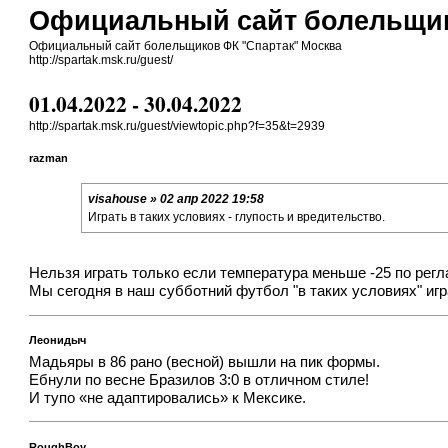
Официальный сайт болельщик
Официальный сайт болельщиков ФК "Спартак" Москва
http://spartak.msk.ru/guest/
01.04.2022 - 30.04.2022
http://spartak.msk.ru/guest/viewtopic.php?f=35&t=2939
razman
visahouse » 02 апр 2022 19:58
Играть в таких условиях - глупость и вредительство.
Нельзя играть только если температура меньше -25 по ре
Мы сегодня в наш субботний футбол "в таких условиях" игра
Леонидыч
Мадьяры в 86 рано (весной) вышли на пик формы.
Ебнули по весне Бразилов 3:0 в отличном стиле!
И тупо «не адаптировались» к Мексике.
RoughBoy