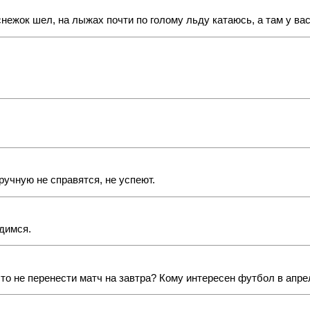
 снежок шел, на лыжах почти по голому льду катаюсь, а там у ва
учную не справятся, не успеют.
одимся.
сто не перенести матч на завтра? Кому интересен футбол в апре