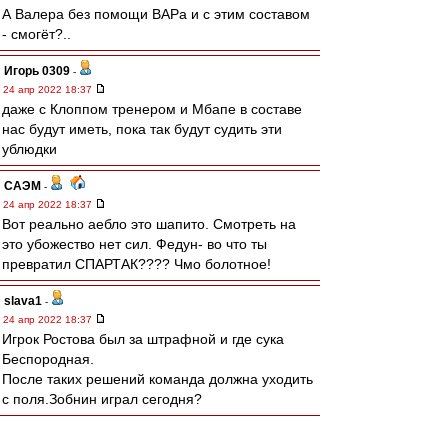
А Валера без помощи ВАРа и с этим составом
- смогёт?..
Игорь 0309
-
24 апр 2022 18:37
даже с Клоппом тренером и Мбапе в составе
нас будут иметь, пока так будут судить эти
ублюдки
САЭМ
-
24 апр 2022 18:37
Вот реально аебло это шапито. Смотреть на
это убожество нет сил. Федун- во что ты
превратил СПАРТАК???? Чмо болотное!
slava1
-
24 апр 2022 18:37
Игрок Ростова был за штрафной и где сука
Беспородная.
После таких решений команда должна уходить
с поля.Зобнин играл сегодня?
Край
-