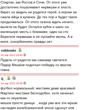
Спартак, как Ростов и Сочи. От этого уже
достаточно пошаливают нервишки и злость
берет, но видать не родился герой, а игроки не
сжали яйца в кулачок. До тех пор и будет такое
продолжаться. От этого сезона ждать нечего,
вылета не будет. Остался кубок и шанс на
маленькую месть с бомжами, один на сто.
Берегите нервишки и не пускайте желчь. А в
мате, оскорблениях правды нет.
solidsnake
-
24 апр 2022 18:40
Пудель от радости как самовар светился.
Пидор Мешков подогнал победку со вкусом
говна.
Q_
-
24 апр 2022 18:38
футбол нормальный, местами даже красивый.
Мартинс местами бесподобен, хотя начинал
как-то неуклюже.
мешок просто днище .. когда уже все эти мрази
наследия конебомжатской эпохи сдохнут или