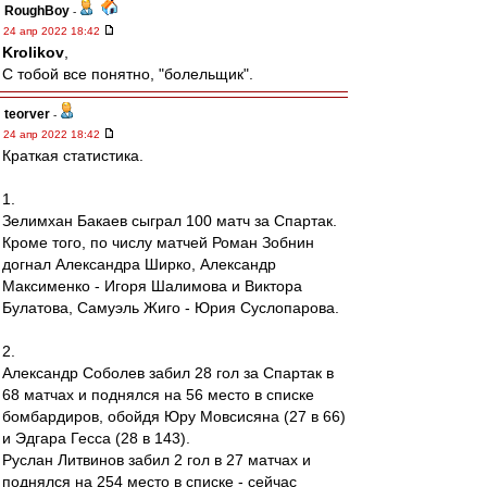
RoughBoy
-
24 апр 2022 18:42
Krolikov
,
С тобой все понятно, "болельщик".
teorver
-
24 апр 2022 18:42
Краткая статистика.
1.
Зелимхан Бакаев сыграл 100 матч за Спартак.
Кроме того, по числу матчей Роман Зобнин
догнал Александра Ширко, Александр
Максименко - Игоря Шалимова и Виктора
Булатова, Самуэль Жиго - Юрия Суслопарова.
2.
Александр Соболев забил 28 гол за Спартак в
68 матчах и поднялся на 56 место в списке
бомбардиров, обойдя Юру Мовсисяна (27 в 66)
и Эдгара Гесса (28 в 143).
Руслан Литвинов забил 2 гол в 27 матчах и
поднялся на 254 место в списке - сейчас