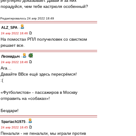
регулярно доказывает. Давай и за них
порадуйся, чем тебе кастрюля особенный?
Редактировалось 24 апр 2022 18:49
ALZ_SPA
-
24 апр 2022 18:46
На помостах РПЛ получеловек со свистком
решает все.
Леонидыч
-
24 апр 2022 18:46
Ага…
Давайте ВВсе ещё здесь пересрёмся!
:(
«Футболистов» - пассажиров в Москву
отправить на «собаках»!
Бездари!
Spartach1975
-
24 апр 2022 18:45
Пенальти - не пенальти, мы играли против