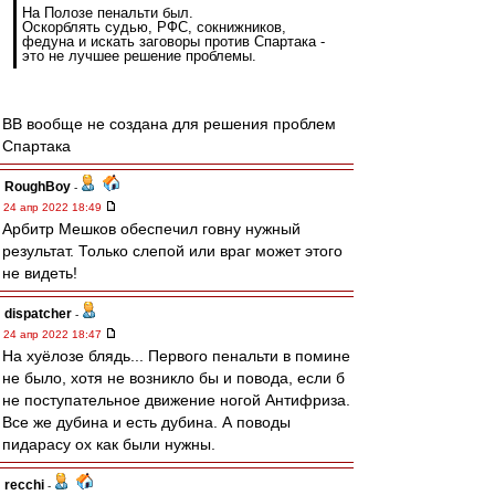
На Полозе пенальти был.
Оскорблять судью, РФС, сокнижников,
федуна и искать заговоры против Спартака -
это не лучшее решение проблемы.
ВВ вообще не создана для решения проблем
Спартака
RoughBoy
-
24 апр 2022 18:49
Арбитр Мешков обеспечил говну нужный
результат. Только слепой или враг может этого
не видеть!
dispatcher
-
24 апр 2022 18:47
На хуёлозе блядь... Первого пенальти в помине
не было, хотя не возникло бы и повода, если б
не поступательное движение ногой Антифриза.
Все же дубина и есть дубина. А поводы
пидарасу ох как были нужны.
recchi
-