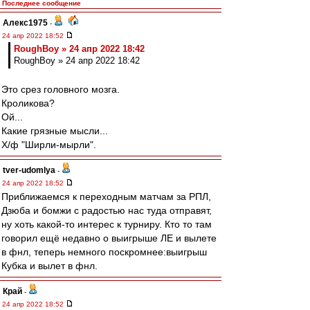
Последнее сообщение
Алекс1975
-
24 апр 2022 18:52
RoughBoy » 24 апр 2022 18:42
RoughBoy » 24 апр 2022 18:42
Это срез головного мозга.
Кроликова?
Ой...
Какие грязные мысли...
Х/ф "Ширли-мырли".
tver-udomlya
-
24 апр 2022 18:52
Приближаемся к переходным матчам за РПЛ,
Дзюба и бомжи с радостью нас туда отправят,
ну хоть какой-то интерес к турниру. Кто то там
говорил ещё недавно о выигрыше ЛЕ и вылете
в фнл, теперь немного поскромнее:выигрыш
Кубка и вылет в фнл.
Край
-
24 апр 2022 18:52