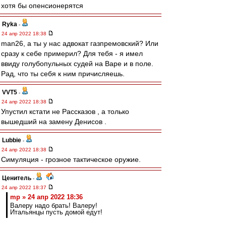
хотя бы опенсионерятся
Ryka
-
24 апр 2022 18:38
man26, а ты у нас адвокат газпремовский? Или
сразу к себе примерил? Для тебя - я имел
ввиду голубопульных судей на Варе и в поле.
Рад, что ты себя к ним причисляешь.
VVT5
-
24 апр 2022 18:38
Упустил кстати не Рассказов , а только
вышедший на замену Денисов .
Lubbie
-
24 апр 2022 18:38
Симуляция - грозное тактическое оружие.
Ценитель
-
24 апр 2022 18:37
mp » 24 апр 2022 18:36
Валеру надо брать! Валеру!
Итальянцы пусть домой едут!