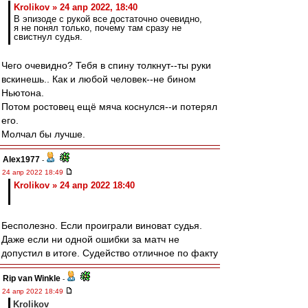
Krolikov » 24 апр 2022, 18:40
В эпизоде с рукой все достаточно очевидно,
я не понял только, почему там сразу не
свистнул судья.
Чего очевидно? Тебя в спину толкнут--ты руки
вскинешь.. Как и любой человек--не бином
Ньютона.
Потом ростовец ещё мяча коснулся--и потерял
его.
Молчал бы лучше.
Alex1977
-
24 апр 2022 18:49
Krolikov » 24 апр 2022 18:40
Бесполезно. Если проиграли виноват судья.
Даже если ни одной ошибки за матч не
допустил в итоге. Судейство отличное по факту
Rip van Winkle
-
24 апр 2022 18:49
Krolikov