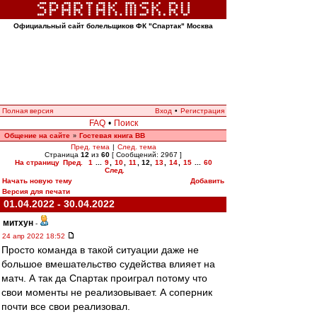
Официальный сайт болельщиков ФК "Спартак" Москва
Полная версия
Вход
•
Регистрация
FAQ
•
Поиск
Общение на сайте
Гостевая книга ВВ
»
Пред. тема
|
След. тема
Страница
12
из
60
[ Сообщений: 2967 ]
На страницу
Пред.
1
...
9
,
10
,
11
,
12
,
13
,
14
,
15
...
60
След.
Начать новую тему
Добавить
Версия для печати
01.04.2022 - 30.04.2022
митхун
-
24 апр 2022 18:52
Просто команда в такой ситуации даже не
большое вмешательство судейства влияет на
матч. А так да Спартак проиграл потому что
свои моменты не реализовывает. А соперник
почти все свои реализовал.