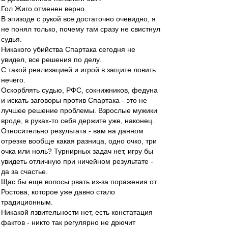
Гол Жиго отменен верно.
В эпизоде с рукой все достаточно очевидно, я
не понял только, почему там сразу не свистнул
судья.
Никакого убийства Спартака сегодня не
увидел, все решения по делу.
С такой реализацией и игрой в защите ловить
нечего.
Оскорблять судью, РФС, сокнижников, федуна
и искать заговоры против Спартака - это не
лучшее решение проблемы. Взрослые мужики
вроде, в руках-то себя держите уже, наконец.
Относительно результата - вам на данном
отрезке вообще какая разница, одно очко, три
очка или ноль? Турнирных задач нет, игру бы
увидеть отличную при ничейном результате -
да за счастье.
Щас бы еще волосы рвать из-за поражения от
Ростова, которое уже давно стало
традиционным.
Никакой язвительности нет, есть констатация
фактов - никто так регулярно не дрючит