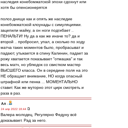
наследия конебомжатской эпохи сдохнут или
хотя бы опенсионерятся
полоз днище как и опять же наследие
конебомжатской клоунады с симуляциями.
зацепили майку, а он ноги подгибает ..
ПЕНАЛЬТИ! Ну да а как же иначе то? да и
второй .. пробросил, упал, а сколько по ходу
матча таких моментов было, пробрасыват и
падают, утыкается в спину Калинин, падает за
рожу хватается показывает "отмашка" и так
весь матч, но ублюдок со свистком мастер
ВЫСШЕГО класса. Он в середине поля на это
НЕ обращает внимание, НО когда опасный
штрафной или пенка ... МОМЕНТАЛЬНО
ставит. Как же муторно этот цирк смотреть и
раза в раз.
Ал
-
24 апр 2022 18:44
Валера молодец. Регулярно Федуну всё
доказывает. Рад за него.