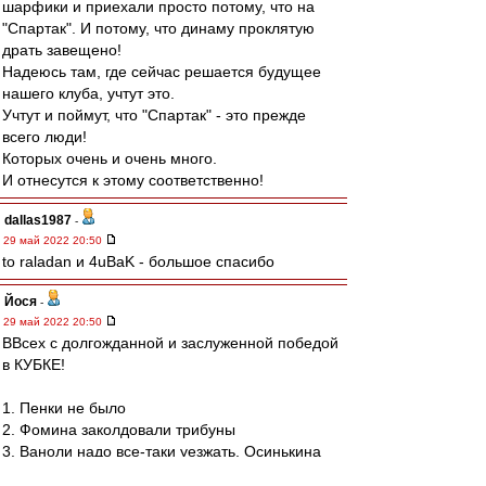
шарфики и приехали просто потому, что на
"Спартак". И потому, что динаму проклятую
драть завещено!
Надеюсь там, где сейчас решается будущее
нашего клуба, учтут это.
Учтут и поймут, что "Спартак" - это прежде
всего люди!
Которых очень и очень много.
И отнесутся к этому соответственно!
dallas1987
-
29 май 2022 20:50
to raladan и 4uBaK - большое спасибо
Йося
-
29 май 2022 20:50
ВВсех с долгожданной и заслуженной победой
в КУБКЕ!
1. Пенки не было
2. Фомина заколдовали трибуны
3. Ваноли надо все-таки уезжать, Осинькина
ставить