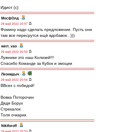
Идиот (с)
МосфОлд
-
29 май 2022 20:57
Фомину надо сделать предложение. Пусть они
там все пересрутся ещё вдобавок...)))
wert_vao
-
29 май 2022 20:55
Лужники это наш Колизей!!!
Спасибо Команде за Кубок и эмоции
Леонидыч
-
29 май 2022 20:54
ВВсех с победой!
Вовка Поторочин
Дядя Борух
Стрекалок
Толя очкарик
Nikiforoff
-
29 май 2022 20:53