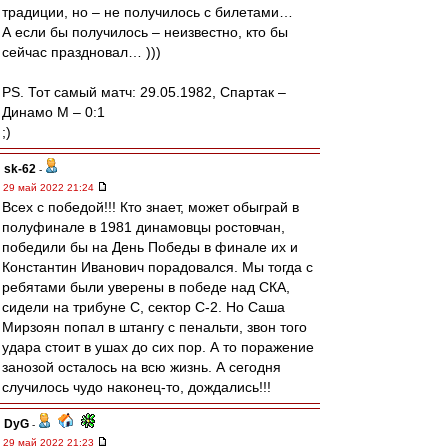
традиции, но – не получилось с билетами…
А если бы получилось – неизвестно, кто бы
сейчас праздновал… )))
PS. Тот самый матч: 29.05.1982, Спартак –
Динамо М – 0:1
;)
sk-62
-
29 май 2022 21:24
Всех с победой!!! Кто знает, может обыграй в
полуфинале в 1981 динамовцы ростовчан,
победили бы на День Победы в финале их и
Константин Иванович порадовался. Мы тогда с
ребятами были уверены в победе над СКА,
сидели на трибуне С, сектор С-2. Но Саша
Мирзоян попал в штангу с пенальти, звон того
удара стоит в ушах до сих пор. А то поражение
занозой осталось на всю жизнь. А сегодня
случилось чудо наконец-то, дождались!!!
DyG
-
29 май 2022 21:23