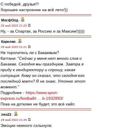
С победой, друзья!!!
Хорошее настроение на всё лето!))
МосфОлд
-
29 май 2022 21:23
Ну, - за Спартак, за Россию и за Максим!)))))
Карелин
-
29 май 2022 21:21
Не торопитесь ли с Бакаевым?
Каттани: "
Сейчас у меня нет много слов о
Бакаеве. Сегодня мы празднуем. Завтра я
приду к гендиректору и спрошу, какая
ситуация. Кому он сказал, что сегодня его
последний матч? Я не знаю. Уточню этот
момент.
"
Подробнее -
https://www.sport-
express.ru/football/r ... b-1932893/
Пока на доткоме не будет, это всё хайп.
лео22
-
29 май 2022 21:20
Эмоции немного схлынули.