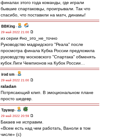
финалах этого года команды, где играли
бывшие спартаковцы, проигрывали. Так что
спасибо, что поставили на матч, динамы!
BBKing
-
29 май 2022 21:00
из серии #но_это_не_точно
Руководство мадридского "Реала" после
просмотра финала Кубка России предложила
руководству московского "Спартака" обменять
кубок Лиги Чемпионов на Кубок России…
irod sm
-
29 май 2022 21:00
raladan
Потрясающий клип. В эмоциональном плане
просто шедевр.
Трувор
-
29 май 2022 20:59
Бакаев не исправим.
«Всем есть над чем работать, Ваноли в том
числе» (с)