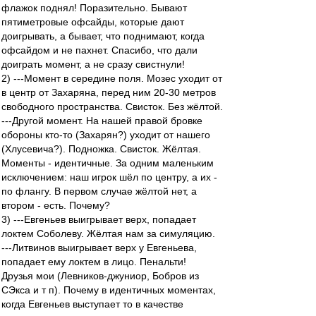
флажок поднял! Поразительно. Бывают
пятиметровые офсайды, которые дают
доигрывать, а бывает, что поднимают, когда
офсайдом и не пахнет. Спасибо, что дали
доиграть момент, а не сразу свистнули!
2) ---Момент в середине поля. Мозес уходит от
в центр от Захаряна, перед ним 20-30 метров
свободного пространства. Свисток. Без жёлтой.
---Другой момент. На нашей правой бровке
обороны кто-то (Захарян?) уходит от нашего
(Хлусевича?). Подножка. Свисток. Жёлтая.
Моменты - идентичные. За одним маленьким
исключением: наш игрок шёл по центру, а их -
по флангу. В первом случае жёлтой нет, а
втором - есть. Почему?
3) ---Евгеньев выигрывает верх, попадает
локтем Соболеву. Жёлтая нам за симуляцию.
---Литвинов выигрывает верх у Евгеньева,
попадает ему локтем в лицо. Пенальти!
Друзья мои (Левников-джуниор, Бобров из
СЭкса и т п). Почему в идентичных моментах,
когда Евгеньев выступает то в качестве