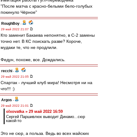
Имитация работы Гугл-переводчика
"После матча с красно-белыми бело-голубых
покинуло Чёрное"
RoughBoy
-
29 май 2022 21:07
Кто заменит Бакаева непонятно, в С-2 замены
точно нет. В КС поискать разве? Короче,
мудаки те, что не продлили.
Федун, похоже, все. Дождались.
recchi
-
29 май 2022 21:05
Спартак - лучший клуб мира! Несмотря ни на
что!!! :)
Argos
-
29 май 2022 21:01
olxovatka » 29 май 2022 16:59
Сергей Паршивлюк выводит Динамо...сюр
какой-то
Это не сюр, а польза. Ведь во всех майских