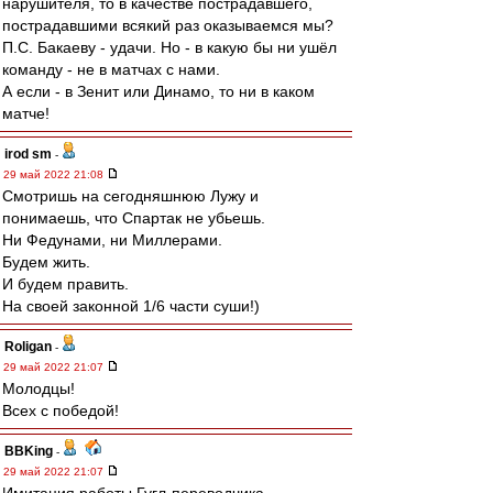
нарушителя, то в качестве пострадавшего,
пострадавшими всякий раз оказываемся мы?
П.С. Бакаеву - удачи. Но - в какую бы ни ушёл
команду - не в матчах с нами.
А если - в Зенит или Динамо, то ни в каком
матче!
irod sm
-
29 май 2022 21:08
Смотришь на сегодняшнюю Лужу и
понимаешь, что Спартак не убьешь.
Ни Федунами, ни Миллерами.
Будем жить.
И будем править.
На своей законной 1/6 части суши!)
Roligan
-
29 май 2022 21:07
Молодцы!
Всех с победой!
BBKing
-
29 май 2022 21:07