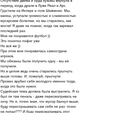
Отсутствие движа и орда кузьмы вернула в
период, когда драли в Луже Реал и Арс.
Грустили на Интере и голе Шевченко. Мы,
канеш, уступали громкостью и слаженностью
мусарским болелам, но мы старались, как
могли! Я даже не помню, когда так заряжал
последний раз.
Мне не понравился футбол ))
Это понятно пофиг уже.
Но всё же ))
При этом мне понравилась самоотдача
игроков.
Мы обязаны были получить одну - мы её
получили.
Но в целом ведь очень старались прыгнуть
выше головы. И, пожалуй, прыгнули.
Промес врубил себя молодого именно тогда,
когда это было нужно.
Судейская тема должна была выстрелить. Я хз
был ли там пеналь - даже пересматривать не
хочу. Но я, точно зная, что мусор бахнул выше,
буду переспрашивать сам себя не раз: точно
не попал??? И буду пересматривать этот