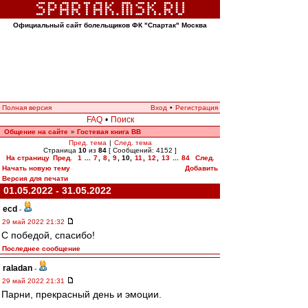
Официальный сайт болельщиков ФК "Спартак" Москва
Полная версия
Вход
•
Регистрация
FAQ
•
Поиск
Общение на сайте
Гостевая книга ВВ
»
Пред. тема
|
След. тема
Страница
10
из
84
[ Сообщений: 4152 ]
На страницу
Пред.
1
...
7
,
8
,
9
,
10
,
11
,
12
,
13
...
84
След.
Начать новую тему
Добавить
Версия для печати
01.05.2022 - 31.05.2022
ecd
-
29 май 2022 21:32
С победой, спасибо!
Последнее сообщение
raladan
-
29 май 2022 21:31
Парни, прекрасный день и эмоции.