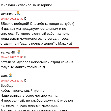
Мирзоян - спасибо за историю!
Arturik58
-
29 май 2022 21:30
ВВсех с победой! Спасибо команде за кубок)
И да, как мы празднуем,остальным и не
снилось. То многотысячный забег на поле
когда взяли чемпионство, то сегодня весь
стадии пел "вдоль ночных дорог" с Максим)
vanya_68
-
29 май 2022 21:30
Кстати за мусоров небольшой отряд коней в
голубых майках топил на Д
wod
-
29 май 2022 21:30
Вообще
Кубок - прикольный турнир
Надо выиграть всего четыре матча.
И просранный, по гамбургскому счёту сезон
начинает играть новыми красками.
А в чемпионате можно выиграть гораздо