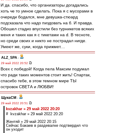
И да. спасибо, что организаторы догадались
хоть че то умное сделать. Пока я с мусорами в
очереди бодался, мне девушка-стюард
подсказала что надо пиздовать на б. И правда.
Обошел стадио впустили без турникетов всяких
меня и таких как я с тикетами на d. В тесноте,
но среди своих и никто не пострадал нигде.
Умеют же, суки, когда прижмет....
ALZ_SPA
-
29 май 2022 20:52
Всех с победой! Когда пела Максим подумал
что ради таких моментов стоит жить! Спартак,
спасибо тебе, в этом темном мире ТЫ
островок СВЕТА и ЛЮБВИ!
ЩукаСМ
-
29 май 2022 20:51
kvzakhar » 29 май 2022 20:20
# kvzakhar » 29 май 2022 20:20
Жентяй » 29 май 2022 20:15
Сейчас Бакаев в раздевалке подтвердил что
он уходит