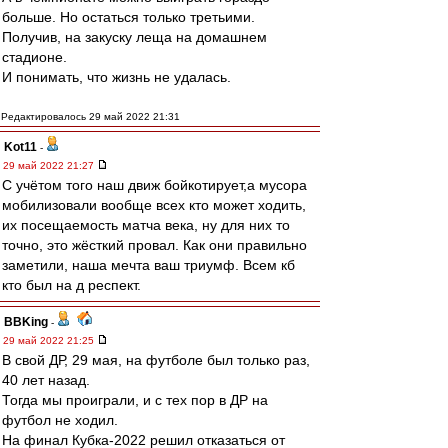
больше. Но остаться только третьими.
Получив, на закуску леща на домашнем
стадионе.
И понимать, что жизнь не удалась.
Редактировалось 29 май 2022 21:31
Kot11
-
29 май 2022 21:27
С учётом того наш движ бойкотирует,а мусора
мобилизовали вообще всех кто может ходить,
их посещаемость матча века, ну для них то
точно, это жёсткий провал. Как они правильно
заметили, наша мечта ваш триумф. Всем кб
кто был на д респект.
BBKing
-
29 май 2022 21:25
В свой ДР, 29 мая, на футболе был только раз,
40 лет назад.
Тогда мы проиграли, и с тех пор в ДР на
футбол не ходил.
На финал Кубка-2022 решил отказаться от