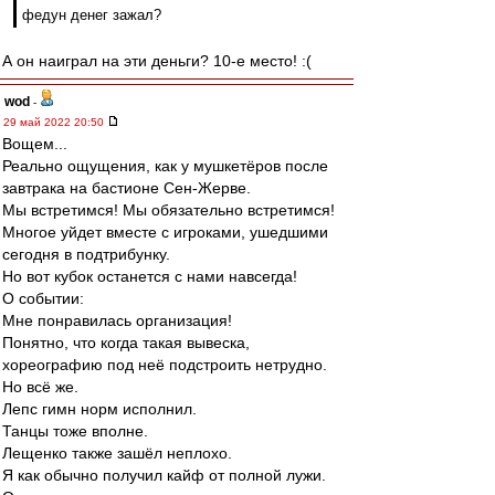
федун денег зажал?
А он наиграл на эти деньги? 10-е место! :(
wod
-
29 май 2022 20:50
Вощем...
Реально ощущения, как у мушкетёров после
завтрака на бастионе Сен-Жерве.
Мы встретимся! Мы обязательно встретимся!
Многое уйдет вместе с игроками, ушедшими
сегодня в подтрибунку.
Но вот кубок останется с нами навсегда!
О событии:
Мне понравилась организация!
Понятно, что когда такая вывеска,
хореографию под неё подстроить нетрудно.
Но всё же.
Лепс гимн норм исполнил.
Танцы тоже вполне.
Лещенко также зашёл неплохо.
Я как обычно получил кайф от полной лужи.