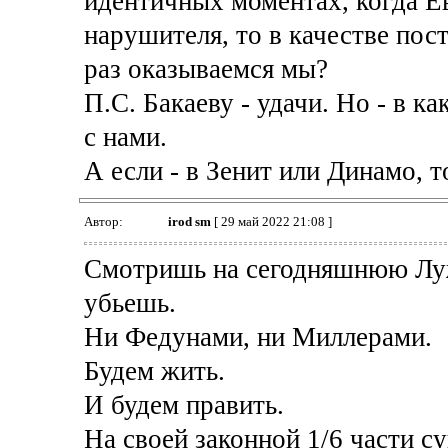
идентичных моментах, когда Ев
нарушителя, то в качестве по
раз оказываемся мы?
П.С. Бакаеву - удачи. Но - в к
с нами.
А если - в Зенит или Динамо, т
Автор:
irod sm
[ 29 май 2022 21:08 ]
Смотришь на сегодняшнюю Луж
убьешь.
Ни Федунами, ни Миллерами.
Будем жить.
И будем править.
На своей законной 1/6 части с