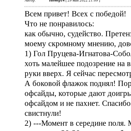
Автор:
Номер14
[ 29 май 2022 21:09 ]
Всем привет! Всех с победой!
Что не понравилось:
как обычно, судейство. Претенз
моему скромному мнению, дов
1) Гол Пруцева-Игнатова-Собол
хоть малейшее подозрение на 
руки вверх. Я сейчас пересмот
А боковой флажок поднял! По
офсайды, которые дают доигрыв
офсайдом и не пахнет. Спасибо,
свистнули!
2) ---Момент в середине поля. 