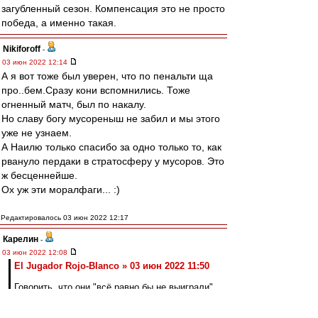
загубленный сезон. Компенсация это не просто
победа, а именно такая.
Nikiforoff
-
03 июн 2022 12:14
А я вот тоже был уверен, что по пенальти ща
про..бем.Сразу кони вспомнились. Тоже
огненный матч, был по накалу.
Но славу богу мусореныш не забил и мы этого
уже не узнаем.
А Наилю только спасибо за одно только то, как
рвануло пердаки в стратосферу у мусоров. Это
ж бесценнейше.
Ох уж эти моралфаги... :)
Редактировалось 03 июн 2022 12:17
Карелин
-
03 июн 2022 12:08
El Jugador Rojo-Blanco » 03 июн 2022 11:50
Говорить, что они "всё равно бы не выиграли"
конечно легко с учетом того, что мы уже
выиграли.