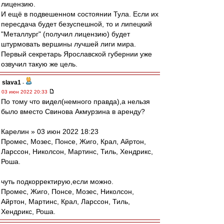
лицензию.
И ещё в подвешенном состоянии Тула. Если их
пересдача будет безуспешной, то и липецкий
"Металлург" (получил лицензию) будет
штурмовать вершины лучшей лиги мира.
Первый секретарь Ярославской губернии уже
озвучил такую же цель.
slava1
-
03 июн 2022 20:33
По тому что видел(немного правда),а нельзя
было вместо Свинова Акмурзина в аренду?
Карелин » 03 июн 2022 18:23
Промес, Мозес, Понсе, Жиго, Крал, Айртон,
Ларссон, Николсон, Мартинс, Тиль, Хендрикс,
Роша.
чуть подкорректирую,если можно.
Промес, Жигo, Понсе, Мозес, Николсон,
Айртон, Мартинс, Крал, Ларссон, Тиль,
Хендрикс, Роша.