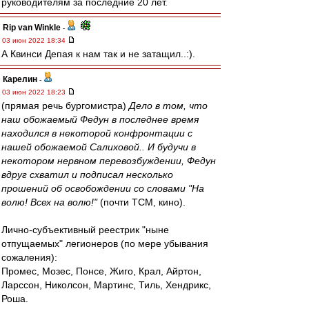
руководителям за последние 20 лет.
Rip van Winkle
-
03 июн 2022 18:34
А Квинси Депая к нам так и не затащил..:).
Карелин
-
03 июн 2022 18:23
(прямая речь бургомистра)
Дело в том, что
наш обожаемый Федун в последнее время
находился в некоторой конфронтации с
нашей обожаемой Салиховой.. И будучи в
некотором нервном перевозбуждении, Федун
вдруг схватил и подписал несколько
прошений об освобождении со словами "На
волю! Всех на волю!"
(почти ТСМ, кино).
Лично-субъективный реестрик "ныне
отпущаемых" легионеров (по мере убывания
сожаления):
Промес, Мозес, Понсе, Жиго, Крал, Айртон,
Ларссон, Николсон, Мартинс, Тиль, Хендрикс,
Роша.