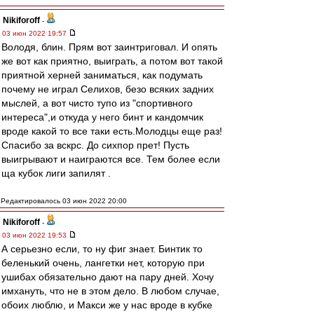
Nikiforoff
-
03 июн 2022 19:57
Володя, блин. Прям вот заинтриговал. И опять
же вот как приятно, выиграть, а потом вот такой
приятной херней заниматься, как подумать
почему не играл Селихов, безо всяких задних
мыслей, а вот чисто тупо из "спортивного
интереса",и откуда у него бинт и кандомчик
вроде какой то все таки есть.Молодцы еще раз!
Спасибо за вскрс. До сихпор прет! Пусть
выигрывают и наиграются все. Тем более если
ща кубок лиги запилят .
Редактировалось 03 июн 2022 20:00
Nikiforoff
-
03 июн 2022 19:53
А серьезно если, то ну фиг знает. Бинтик то
беленький очень, лангетки нет, которую при
ушибах обязательно дают на пару дней. Хочу
имхануть, что не в этом дело. В любом случае,
обоих люблю, и Макси же у нас вроде в кубке