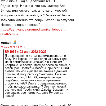
это 3 июня. Год еще уточняется :D
Ладно, мир. Не знаю, что там мистер Алан
Винер, или как его там, а по канонической
истории самой первой для "Сержанта" была
записана именно эта вещь, "When I’m sixty four.
История с одной песней"
https://zen.yandex.ru/media/mike_lebede ...
00af657b5a
митхун
-
03 июн 2022 15:53
BM1964 » 03 июн 2022 10:29
Я в принципе не хотел полемизировать по
Баку. Не скрою, что это один из самых для
меня симпатичных игроков в нынешнем
Спартаке. Я всегда, прежде всего за своих, а
потом уже Промесы-Мозесы, при всей к ним
любви. Но мои чувства не важны в данном
случае. Я могу быть субъективен. Но я не
понимаю, как, КАК ВВ, каждый раз при
подобных ситуациях скопом принимает
сторону клуба? Или это защитная,реакция,
чтобы не расстраиваться? Это что первый
раз, что ли? Торбинский, Дзюба, Бакаев... и
все рвачи, все негодяи... зато Ру всегда
право!
Опять одни те же песни.Футбол матч идёт 90