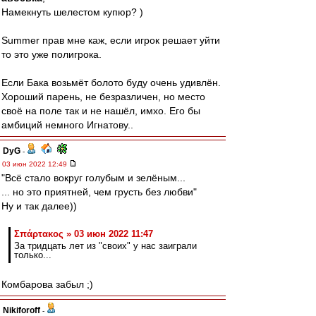
Намекнуть шелестом купюр? )
Summer прав мне каж, если игрок решает уйти
то это уже полигрока.
Если Бака возьмёт болото буду очень удивлён.
Хороший парень, не безразличен, но место
своё на поле так и не нашёл, имхо. Его бы
амбиций немного Игнатову..
DyG
-
03 июн 2022 12:49
"Всё стало вокруг голубым и зелёным...
... но это приятней, чем грусть без любви"
Ну и так далее))
Σπάρτακος » 03 июн 2022 11:47
За тридцать лет из "своих" у нас заиграли
только...
Комбарова забыл ;)
Nikiforoff
-