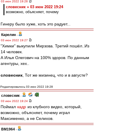
03 июн 2022 19:28
словесник » 03 июн 2022 19:24
возможно, объясняет, почему
Гинеру было хуже, хоть это радует...
Карелин
-
03 июн 2022 19:27
"Химки" выкупили Мирзова. Третий пошёл..Из
14 человек.
А Илья Олегович на 100% здоров. По данным
агентуры, хех..
словесник
, Тот же мизинец, что и в августе?
Редактировалось 03 июн 2022 19:28
словесник
-
03 июн 2022 19:24
Поймал
кадр
из клубного видео, который,
возможно, объясняет, почему играл
Максименко, а не Селихов.
BM1964
-