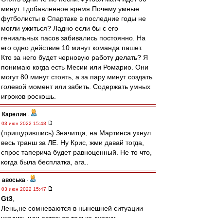
минут +добавленное время.Почему умные
футболисты в Спартаке в последние годы не
могли ужиться? Ладно если бы с его
гениальных пасов забивались постоянно. На
его одно действие 10 минут команда пашет.
Кто за него будет черновую работу делать? Я
понимаю когда есть Месии или Ромарио. Они
могут 80 минут стоять, а за пару минут создать
голевой момент или забить. Содержать умных
игроков роскошь.
Карелин
-
03 июн 2022 15:48
(прищурившись) Значитца, на Мартинса ухнул
весь транш за ЛЕ. Ну Крис, жми давай тогда,
спрос таперича будет равноценный. Не то что,
когда была бесплатка, ага..
авоська
-
03 июн 2022 15:47
Gt3
,
Лень,не сомневаются в нынешней ситуации