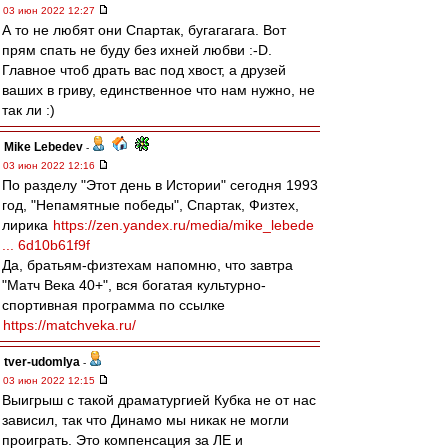
03 июн 2022 12:27
А то не любят они Спартак, бугагагага. Вот
прям спать не буду без ихней любви :-D.
Главное чтоб драть вас под хвост, а друзей
ваших в гриву, единственное что нам нужно, не
так ли :)
Mike Lebedev
-
03 июн 2022 12:16
По разделу "Этот день в Истории" сегодня 1993
год, "Непамятные победы", Спартак, Физтех,
лирика
https://zen.yandex.ru/media/mike_lebede
... 6d10b61f9f
Да, братьям-физтехам напомню, что завтра
"Матч Века 40+", вся богатая культурно-
спортивная программа по ссылке
https://matchveka.ru/
tver-udomlya
-
03 июн 2022 12:15
Выигрыш с такой драматургией Кубка не от нас
зависил, так что Динамо мы никак не могли
проиграть. Это компенсация за ЛЕ и