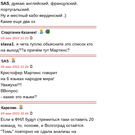
SAS
, думаю английский, французский,
португальский.
Ну и местный кабо-вердинский ;)
Какие еще два хз.
Спартачек-Казачек!
-
03 июн 2022 21:23
slava1
, я чета туплю.обьясните.это список кто
на выход??а причём тут Мартинс?
SAS
-
03 июн 2022 21:20
Кристофер Мартинс говорит
на 6 языках народов мира!
Уважуха!!!!
ВВопрос:
- какие это языки?
Карелин
-
03 июн 2022 20:44
Если в ФНЛ будут стремиться таки оставить 20
команд, то, похоже, и Волгоград остаётся.
"Томь" повторно не сдала анализы на