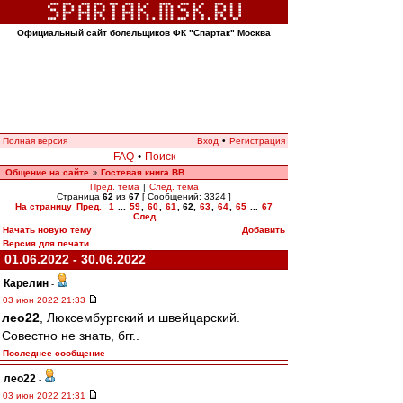
Официальный сайт болельщиков ФК "Спартак" Москва
Полная версия
Вход
•
Регистрация
FAQ
•
Поиск
Общение на сайте
Гостевая книга ВВ
»
Пред. тема
|
След. тема
Страница
62
из
67
[ Сообщений: 3324 ]
На страницу
Пред.
1
...
59
,
60
,
61
,
62
,
63
,
64
,
65
...
67
След.
Начать новую тему
Добавить
Версия для печати
01.06.2022 - 30.06.2022
Карелин
-
03 июн 2022 21:33
лео22
, Люксембургский и швейцарский.
Совестно не знать, бгг..
Последнее сообщение
лео22
-
03 июн 2022 21:31