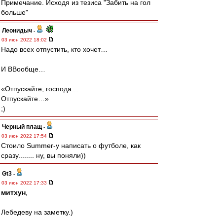
Примечание. Исходя из тезиса "Забить на гол
больше"
Леонидыч
-
03 июн 2022 18:02
Надо всех отпустить, кто хочет…
И ВВообще…
«Отпускайте, господа…
Отпускайте…»
;)
Черный плащ
-
03 июн 2022 17:54
Стоило Summer-y написать о футболе, как
сразу........ ну, вы поняли))
Gt3
-
03 июн 2022 17:33
митхун
,
Лебедеву на заметку.)