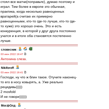
стоял все матчи(поправьте), думаю поэтому и
играл. Тем более в европе это обычная,
практика, когда несколько равноценных
вратарей(а считаю их примерно
равноценными, кто-то где-то лучше, кто-то где-
то хуже) это хорошо очень. Это и есть
конкуренция, в которой у друг друга постоянно
учатся и в итоге оба становятся постепенно
лучше.
словесник
-
03 июн 2022 19:47
Антохина слеза
.
Nikiforoff
-
03 июн 2022 19:41
Господи, ну что ж блин такое. Отучите наконец-
то его в носу ковырять, а. Уже реально
рецидивы)))))
2 mosfold
И не говори))))))
МосфОлд
-