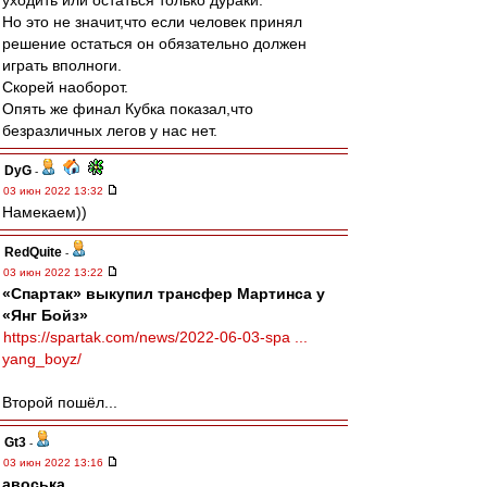
уходить или остаться только дураки.
Но это не значит,что если человек принял
решение остаться он обязательно должен
играть вполноги.
Скорей наоборот.
Опять же финал Кубка показал,что
безразличных легов у нас нет.
DyG
-
03 июн 2022 13:32
Намекаем))
RedQuite
-
03 июн 2022 13:22
«Спартак» выкупил трансфер Мартинса у
«Янг Бойз»
https://spartak.com/news/2022-06-03-spa ...
yang_boyz/
Второй пошёл...
Gt3
-
03 июн 2022 13:16
авоська
,