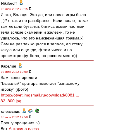
Nikiforoff
-
03 июн 2022 20:15
И это, Володя. Это до, или после игры было
;-)? я так и не разобрался. Если после, то как
там летали бутылки, бились всеми частями
тела всякие скамейки и железки, то не
удивлюсь, что это наисвежайшая травма;-)
Сам не раз так коцался в запале, ап стену
какую или еще где, ф том числе и на
просмотре футбола, на ровном месте))
Карелин
-
03 июн 2022 19:59
Вам, конспирологи..
"Бывалый" вратарь помогает "запасному
игроку" (фото)
https://otvet.imgsmail.ru/download/8081 ...
82_800.jpg
словесник
-
03 июн 2022 19:58
Прошу прощения :-).
Вот
Антохина слеза
.