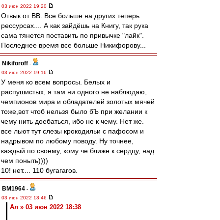
03 июн 2022 19:20
Отвык от ВВ. Все больше на других теперь
рессурсах.... А как зайдёшь на Книгу, так рука
сама тянется поставить по привычке "лайк".
Последнее время все больше Никифорову...
Nikiforoff
-
03 июн 2022 19:16
У меня ко всем вопросы. Белых и
распушистых, я там ни одного не наблюдаю,
чемпионов мира и обладателей золотых мячей
тоже,вот чтоб нельзя было бЪ при желании к
чему нить доебаться, ибо не к чему. Нет же.
все льют тут слезы крокодильи с пафосом и
надрывом по любому поводу. Ну точнее,
каждый по своему, кому че ближе к сердцу, над
чем поныть))))
10! нет.... 110 бугагагов.
BM1964
-
03 июн 2022 18:46
Ал » 03 июн 2022 18:38