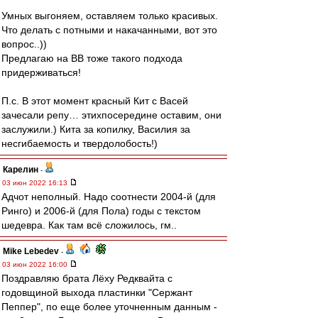
Умных выгоняем, оставляем только красивых.
Что делать с потными и накачанными, вот это
вопрос..))
Предлагаю на ВВ тоже такого подхода
придерживаться!
П.с. В этот момент красный Кит с Васей
зачесали репу… этихпосередине оставим, они
заслужили.) Кита за копилку, Василия за
несгибаемость и твердолобость!)
Карелин
-
03 июн 2022 16:13
Адчот неполный. Надо соотнести 2004-й (для
Ринго) и 2006-й (для Пола) годы с текстом
шедевра. Как там всё сложилось, гм..
Mike Lebedev
-
03 июн 2022 16:00
Поздравляю брата Лёху Редквайта с
годовщиной выхода пластинки "Сержант
Пеппер", по еще более уточненным данным -