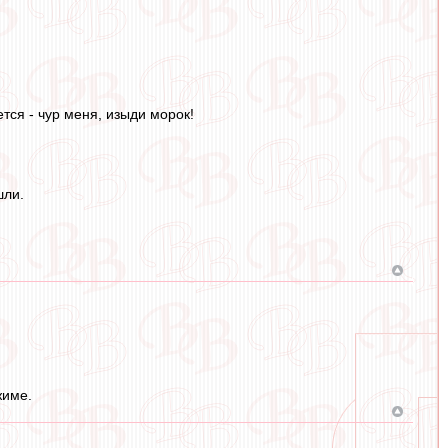
ется - чур меня, изыди морок!
шли.
жиме.