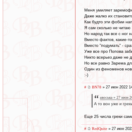
Меня умиляет заремофо
Даже жалко их становит
Как будто эти фобии на
Я сам сколько не читаю 
Но народ так все с ног 
Вместо фактов, какие-то
Вместо "подумать" - сраз
Уже все про Попова заб
Никто всерьез даже не д
Но все равно Зарема для
Один из феноменов нов
:-)
#
BN78
» 27 июн 2022 1
авоська » 27 июн 2
А то вон уже и гре
Еще 25 числа греки сам
#
RedQuite
» 27 июн 202