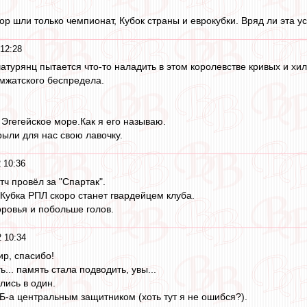
пор шли только чемпионат, Кубок страны и еврокубки. Вряд ли эта у
12:28
турянц пытается что-то наладить в этом королевстве кривых и хил
мжатского беспредела.
 Эгегейское море.Как я его называю.
крыли для нас свою лавочку.
 10:36
тч провёл за "Спартак".
Кубка РПЛ скоро станет гвардейцем клуба.
оровья и побольше голов.
 10:34
ир, спасибо!
ть... память стала подводить, увы...
лись в один.
ИБ-а центральным защитником (хоть тут я не ошибся?).