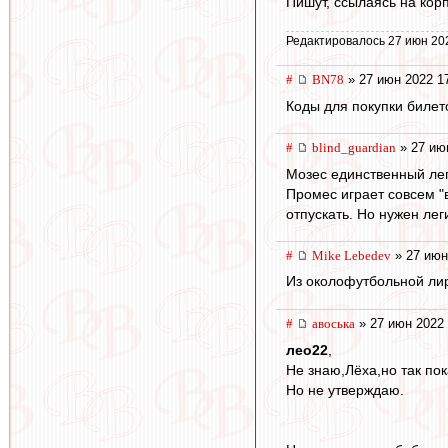
Пишут, ссылаясь на кор
Редактировалось 27 июн 20
#
BN78
» 27 июн 2022 1
Коды для покупки билет
#
blind_guardian
» 27 ию
Мозес единственный лег
Промес играет совсем "в
отпускать. Но нужен лег
#
Mike Lebedev
» 27 июн
Из околофутбольной лир
#
авоська
» 27 июн 2022 
лео22
,
Не знаю,Лёха,но так пок
Но не утверждаю.