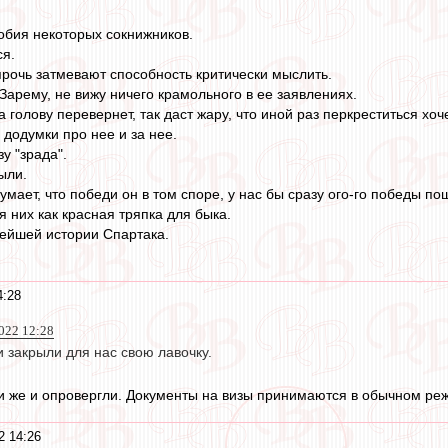
бия некоторых сокнижников.
ся.
прочь затмевают способность критически мыслить.
Зарему, не вижу ничего крамольного в ее заявлениях.
на голову перевернет, так даст жару, что иной раз перкреститься хоч
 додумки про нее и за нее.
у "зрада".
ыли.
умает, что победи он в том споре, у нас бы сразу ого-го победы по
 них как красная тряпка для быка.
ейшей истории Спартака.
4:28
022 12:28
ки закрыли для нас свою лавочку.
и же и опровергли. Документы на визы принимаются в обычном ре
2 14:26