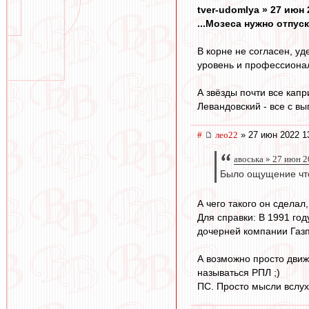
tver-udomlya » 27 июн 
...Мозеса нужно отпус
В корне не согласен, у
уровень и профессиона
А звёзды почти все кап
Левандовский - все с вы
#
лео22
» 27 июн 2022 1
авоська » 27 июн 2
Было ощущение что
А чего такого он сдела
Для справки: В 1991 год
дочерней компании Газп
А возможно просто движ
называться РПЛ ;)
ПС. Просто мысли вслух