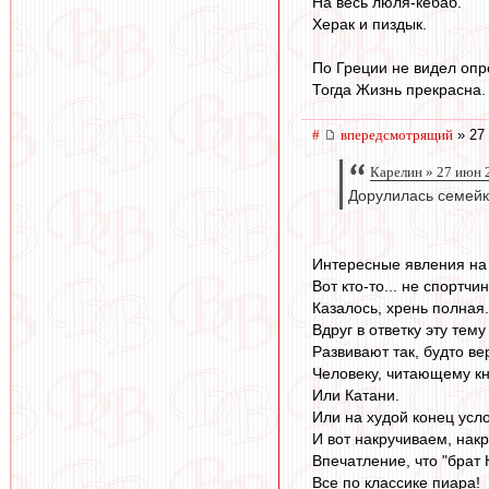
На весь люля-кебаб.
Херак и пиздык.
По Греции не видел опр
Тогда Жизнь прекрасна.
#
впередсмотрящий
» 27 
Карелин » 27 июн 
Дорулилась семейка
Интересные явления на
Вот кто-то... не спортчи
Казалось, хрень полная.
Вдруг в ответку эту тему
Развивают так, будто ве
Человеку, читающему кни
Или Катани.
Или на худой конец усло
И вот накручиваем, накр
Впечатление, что "брат 
Все по классике пиара!