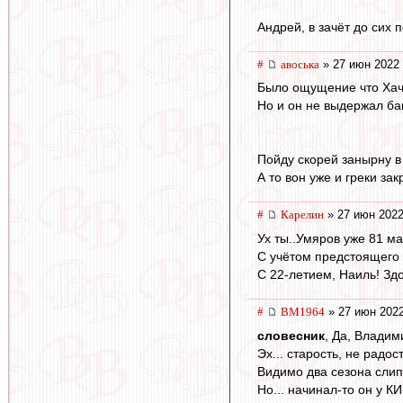
Андрей, в зачёт до сих 
#
авоська
» 27 июн 2022 
Было ощущение что Хача
Но и он не выдержал ба
Пойду скорей занырну в
А то вон уже и греки за
#
Карелин
» 27 июн 2022
Ух ты..Умяров уже 81 ма
С учётом предстоящего 
С 22-летием, Наиль! Зд
#
BM1964
» 27 июн 2022
словесник
, Да, Владим
Эх... старость, не радос
Видимо два сезона слип
Но... начинал-то он у К