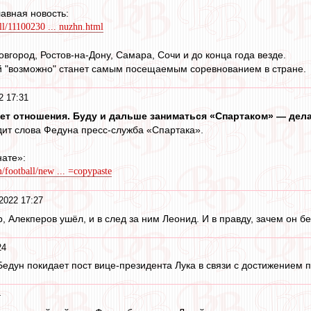
авная новость:
ll/11100230 ... nuzhn.html
вгород, Ростов-на-Дону, Самара, Сочи и до конца года везде.
й "возможно" станет самым посещаемым соревнованием в стране.
2 17:31
ет отношения. Буду и дальше заниматься «Спартаком» — делат
дит слова Федуна пресс-служба «Спартака».
ате»:
football/new ... =copypaste
2022 17:27
 Алекперов ушёл, и в след за ним Леонид. И в правду, зачем он бе
24
едун покидает пост вице-президента Лука в связи с достижением п
4