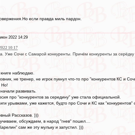
овержения.Но если правда миль пардон.
июн 2022 14:29
2022 10:17
. Уже Сочи с Самарой конкуренты. Причём конкуренты за серёдку 
 книге наблюдаю.
новник, не тренер, не игрок пукнул что-то про "конкурентов КС и Соч
 Но!
 начали развивать.
рсия про "конкурентов за середину" уже стала официальной.
ги урывками, уже кажется, будто про Сочи и КС как "конкурентов" 
вный Рассказов. )))
учиваем, обсуждаем, в народ "гнев" пошел....
Карелин" сам же эту мульку и запустил. )))