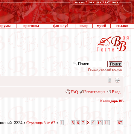
орумы
прогнозы
фан-клуб
юмор
музей
ссылки
Расширенный поиск
FAQ
Регистрация
Вход
Календарь ВВ
8
щений: 3324 •
Страница
8
из
67
•
1
...
5
6
7
9
10
11
...
67