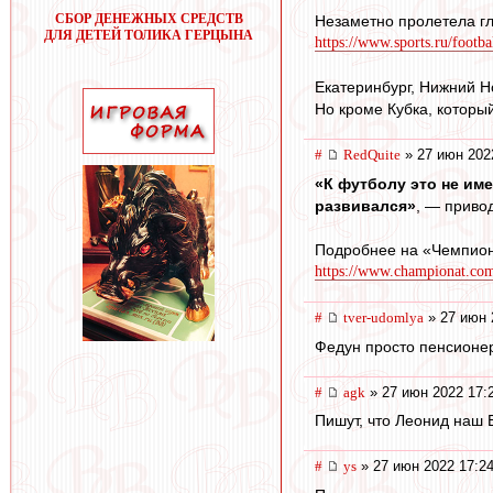
СБОР ДЕНЕЖНЫХ СРЕДСТВ
Незаметно пролетела гл
ДЛЯ ДЕТЕЙ ТОЛИКА ГЕРЦЫНА
https://www.sports.ru/footba
Екатеринбург, Нижний Но
Но кроме Кубка, которы
#
RedQuite
» 27 июн 202
«К футболу это не име
развивался»
, — приво
Подробнее на «Чемпион
https://www.championat.com/
#
tver-udomlya
» 27 июн 
Федун просто пенсионер,
#
agk
» 27 июн 2022 17:
Пишут, что Леонид наш Б
#
ys
» 27 июн 2022 17:2