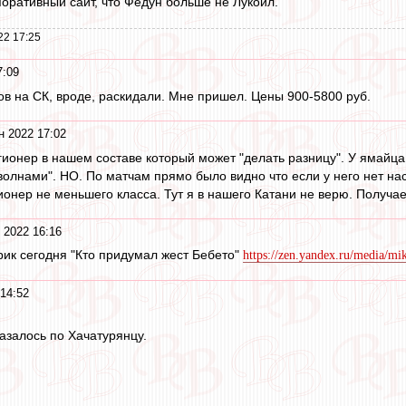
поративный сайт, что Федун больше не Лукойл.
22 17:25
7:09
ов на СК, вроде, раскидали. Мне пришел. Цены 900-5800 руб.
н 2022 17:02
ионер в нашем составе который может "делать разницу". У ямайца 
олнами". НО. По матчам прямо было видно что если у него нет наст
ионер не меньшего класса. Тут я в нашего Катани не верю. Получа
 2022 16:16
ик сегодня "Кто придумал жест Бебето"
https://zen.yandex.ru/media/mi
14:52
азалось по Хачатурянцу.