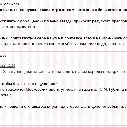
2022 07:51
кать тоже, не нужны такие игроки нам, которые обижаются и не 
держивать любой ценой! Именно звёзды приносят результат, преслов
лизм менеджмента.
ризны, почти каждый себе на уме и почти всё время на что-нибудь 
пендрёжом, но стараются как-то клубы. И нам тоже надо, а вот так о
3:55
022 12:28
 Хачатурянц пытается что-то наладить в этом королевстве кривых 
л, чтобы были такие ощущения?
у он закончил Московский институт нефти и газа им. И. М. Губкина 
ром. ;)
няк пошел и отставка Хачатурянца второй шаг в цепочке событий. 
.