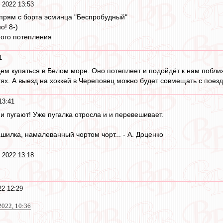
 2022 13:53
 прям с борта эсминца "Беспробудный"
о! 8-)
ного потепления
1
дем купаться в Белом море. Оно потеплеет и подойдёт к нам побли
тях. А выезд на хоккей в Череповец можно будет совмещать с поез
13:41
 и пугают! Уже пугалка отросла и и перевешивает.
шилка, намалеванный чортом чорт... - А. Доценко
 2022 13:18
2 12:29
2022, 10:36