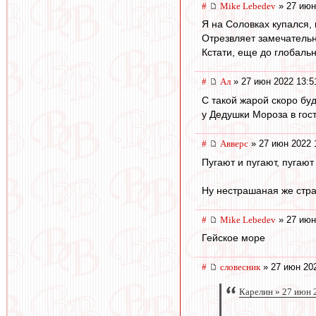
#
Mike Lebedev
» 27 июн
Я на Соловках купался,
Отрезвляет замечательн
Кстати, еще до глобаль
#
Ал
» 27 июн 2022 13:5
С такой жарой скоро бу
у Дедушки Мороза в гос
#
Авверс
» 27 июн 2022 
Пугают и пугают, пугают
Ну нестрашаная же стра
#
Mike Lebedev
» 27 июн
Гейское море
#
словесник
» 27 июн 202
Карелин » 27 июн 