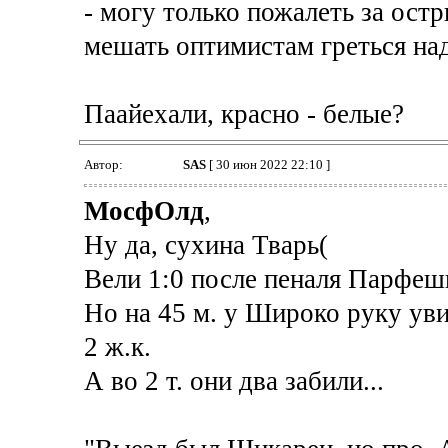
- могу только пожалеть за ост
мешать оптимистам греться на
Паайехали, красно - белые?
Автор:
SAS
[ 30 июн 2022 22:10 ]
МосфОлд
,
Ну да, сухина Тварь(
Вели 1:0 после пеналя Парфеш
Но на 45 м. у Широко руку уви
2 ж.к.
А во 2 т. они два забили...