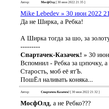
Автор:
МосфОлд
[ 30 июн 2022 21:35 ]
Mike Lebedev » 30 июн 2022 2
Да не Ширка, а Ребка!
А Ширка тогда за шо, за золот
---------
Спартачек-Казачек!
» 30 июн
Вспомнил - Ребка за цэпочку, 
Старость, моб её ятЪ.
ПошЁл наливать коняка...
Автор:
Спартачек-Казачек!
[ 30 июн 2022 21:32 ]
МосфОлд
, а не Ребко???