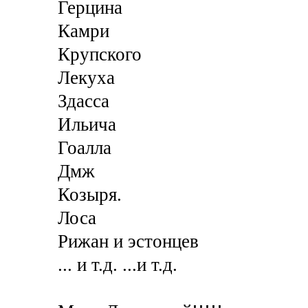
Герцина
Камри
Крупского
Лекуха
Здасса
Ильича
Гоалла
Дмж
Козыря.
Лоса
Рижан и эстонцев
... и т.д. ...и т.д.