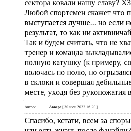
сектора ковали нашу славу? ХЗ
Любой спортсмен скажет что п
выступается лучше... но если 
результат, то как ни активнича
Так и будем считать, что не 
тренер и команда выкладывали
полную катушку (к примеру, с
волочась по полю, но огрызаяс
в склоки и совершая дебильны
месте, уходя без рукопожатия в 
Автор:
Авверс
[ 30 июн 2022 16:20 ]
Спасибо, кстати, всем за спо
или есть жизнь после фанайди?