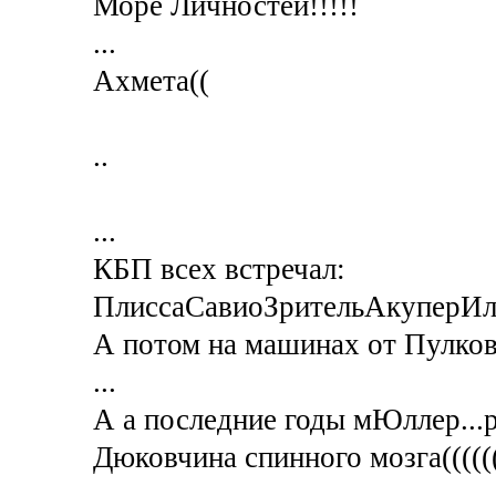
Море Личностей!!!!!
...
Ахмета((
..
...
КБП всех встречал:
ПлиссаСавиоЗрительАкуперИльфед
А потом на машинах от Пулков
...
А а последние годы мЮллер...р
Дюковчина спинного мозга(((((
,,,,..,,,...,,