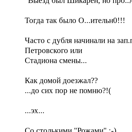
"Выезд был Шикарен, но про..А
Тогда так было О...ительн0!!!
Часто с дубля начинали на зап.
Петровского или
Стадиона смены...
Как домой доезжал??
...до сих пор не помню?!(
...эх...
Со столькими "Рожами" :-)