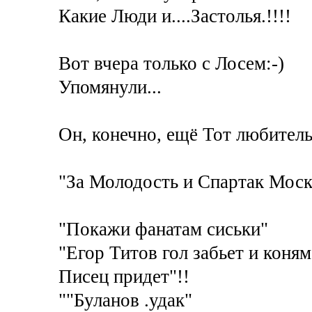
Какие Люди и....Застолья.!!!!
Вот вчера только с Лосем:-)
Упомянули...
Он, конечно, ещё Тот любитель..
"За Молодость и Спартак Москв
"Покажи фанатам сиськи"
"Егор Титов гол забьет и коням
Писец придет"!!
""Буланов .удак"