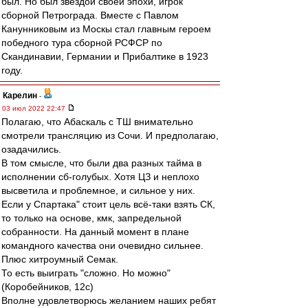
был. Но был звездой своей эпохи, игрок
сборной Петрограда. Вместе с Павлом
Канунниковым из Москы стал главным героем
победного тура сборной РСФСР по
Скандинавии, Германии и Прибалтике в 1923
году.
Карелин
-
03 июл 2022 22:47
Полагаю, что Абаскаль с ТШ внимательно
смотрели трансляцию из Сочи. И предполагаю,
озадачились.
В том смысле, что были два разных тайма в
исполнении сб-голубых. Хотя ЦЗ и неплохо
высветила и проблемное, и сильное у них.
Если у Спартака" стоит цель всё-таки взять СК,
то только на основе, кмк, запредельной
собранности. На данный момент в плане
командного качества они очевидно сильнее.
Плюс хитроумный Семак.
То есть выиграть "сложно. Но можно"
(Коробейников, 12с)
Вполне удовлетворюсь желанием наших ребят