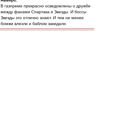
Авверс
,
В газпреме прекрасно осведомлены о дружбе
между фанами Спартака и Звезды. И боссы
Звезды это отлично знают. И тем не менее
бомжи влезли и баблом закидали.
Авверс
-
03 июл 2022 20:09
RoughBoy » 03 июл 2022 19:49
Газпром как таковой мерзок, Газпром + ЦЗ
мерзко, что-то еще? Я не докапываюсь, я
понять хочу
RedQuite
-
03 июл 2022 20:01
Всех с Победой Яна Непомнящего в
турнире претендентов!!!
Будем надеяться, что шахматная корона
покорится ему со второго раза! А то давненько
она не была Красно-Белой! )))