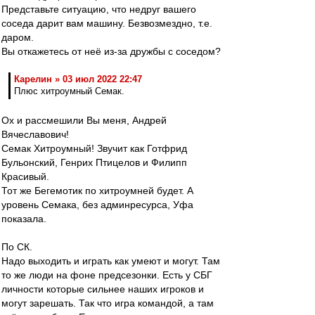
Представьте ситуацию, что недруг вашего
соседа дарит вам машину. Безвозмездно, т.е.
даром.
Вы откажетесь от неё из-за дружбы с соседом?
Карелин » 03 июл 2022 22:47
Плюс хитроумный Семак.
Ох и рассмешили Вы меня, Андрей
Вячеславович!
Семак Хитроумный! Звучит как Готфрид
Бульонский, Генрих Птицелов и Филипп
Красивый.
Тот же Бегемотик по хитроумней будет. А
уровень Семака, без админресурса, Уфа
показала.
По СК.
Надо выходить и играть как умеют и могут. Там
то же люди на фоне предсезонки. Есть у СБГ
личности которые сильнее наших игроков и
могут зарешать. Так что игра командой, а там