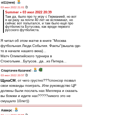
oi11(new)
-
03 июл 2022 21:01
Summer » 03 июл 2022 20:39
Там да, было про ту игру с Германией, но вот
я ни разу за почти 40 лет не вспоминал, но
сейчас вот попытался, и там было ещё про
футболиста Бутусова, как вроде первого
русского футболиста.
Я читал об этом матче в книге "Москва
футбольная.Люди.События. Факты"(вышла где-
то в начале нашего века)...
Матч Олимпийского турнира в
Стокгольме...Бутусов...да...из Питера...
Спартачек-Казачек!
-
03 июл 2022 20:57
ЩукаСМ
, от чего грустно???спонсор позвал
свои команды поиграть..Или руководство ЦР
должны были послать нах Миллера и сказать
вы бомжи и идите нах?????никого это не
смущало 10лет))
Авверс
-