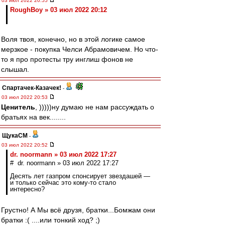
03 июл 2022 20:55
RoughBoy » 03 июл 2022 20:12
Воля твоя, конечно, но в этой логике самое
мерзкое - покупка Челси Абрамовичем. Но что-
то я про протесты тру инглиш фонов не
слышал.
Спартачек-Казачек!
-
03 июл 2022 20:53
Ценитель
, )))))ну думаю не нам рассуждать о
братьях на век........
ЩукаСМ
-
03 июл 2022 20:52
dr. noormann » 03 июл 2022 17:27
# dr. noormann » 03 июл 2022 17:27
Десять лет газпром спонсирует звездашей —
и только сейчас это кому-то стало
интересно?
Грустно! А Мы всё друзя, братки...Бомжам они
братки :( ....или тонкий ход? ;)