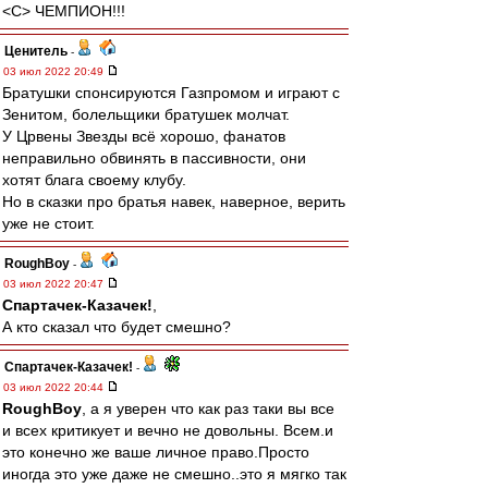
<C> ЧЕМПИОН!!!
Ценитель
-
03 июл 2022 20:49
Братушки спонсируются Газпромом и играют с
Зенитом, болельщики братушек молчат.
У Црвены Звезды всё хорошо, фанатов
неправильно обвинять в пассивности, они
хотят блага своему клубу.
Но в сказки про братья навек, наверное, верить
уже не стоит.
RoughBoy
-
03 июл 2022 20:47
Спартачек-Казачек!
,
А кто сказал что будет смешно?
Спартачек-Казачек!
-
03 июл 2022 20:44
RoughBoy
, а я уверен что как раз таки вы все
и всех критикует и вечно не довольны. Всем.и
это конечно же ваше личное право.Просто
иногда это уже даже не смешно..это я мягко так