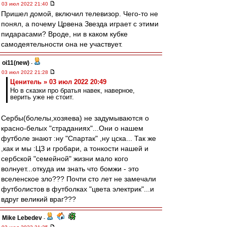
03 июл 2022 21:40
Пришел домой, включил телевизор. Чего-то не
понял, а почему Црвена Звезда играет с этими
пидарасами? Вроде, ни в каком кубке
самодеятельности она не участвует.
oi11(new)
-
03 июл 2022 21:28
Ценитель » 03 июл 2022 20:49
Но в сказки про братья навек, наверное,
верить уже не стоит.
Сербы(болелы,хозяева) не задумываются о
красно-белых "страданиях"...Они о нашем
футболе знают :ну "Спартак" ,ну цска... Так же
,как и мы :ЦЗ и гробари, а тонкости нашей и
сербской "семейной" жизни мало кого
волнует...откуда им знать что бомжи - это
вселенское зло??? Почти сто лет не замечали
футболистов в футболках "цвета электрик"...и
вдруг великий враг???
Mike Lebedev
-