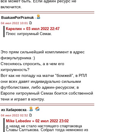
всё может быть. Если админ ресурс не
включится.
BuakawPorPramuk
-
04 июл 2022 10:01
Карелин » 03 июл 2022 22:47
Плюс хитроумный Семак.
Это прям сильнейший комплимент в адрес
физкультурника :)
Стесняюсь спросить, а в чем его
хитроумность?
Вот как не попаду на матчи "бомжей", в РПЛ
они всех давят индивидуально сильными
футболистами, либо админ-ресурсом; в
Европе хитроумный Семак боится собственной
тени и играет в контру.
из Хабаровска
-
04 июл 2022 02:52
Mike Lebedev » 02 июл 2022 23:02
д назад не стало настоящего спартаковца
Славы Салтыкова. Собрал тогда немножко из