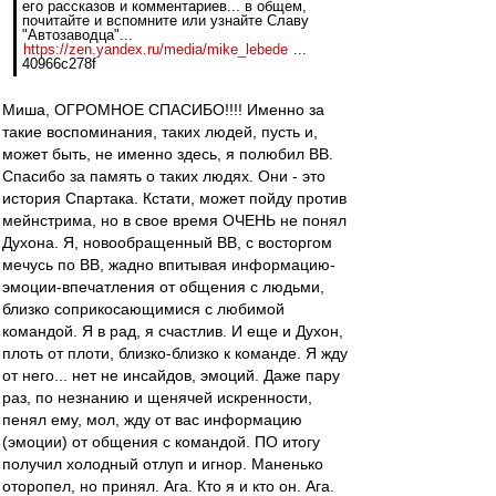
его рассказов и комментариев... в общем,
почитайте и вспомните или узнайте Славу
"Автозаводца"...
https://zen.yandex.ru/media/mike_lebede
...
40966c278f
Миша, ОГРОМНОЕ СПАСИБО!!!! Именно за
такие воспоминания, таких людей, пусть и,
может быть, не именно здесь, я полюбил ВВ.
Спасибо за память о таких людях. Они - это
история Спартака. Кстати, может пойду против
мейнстрима, но в свое время ОЧЕНЬ не понял
Духона. Я, новообращенный ВВ, с восторгом
мечусь по ВВ, жадно впитывая информацию-
эмоции-впечатления от общения с людьми,
близко соприкосающимися с любимой
командой. Я в рад, я счастлив. И еще и Духон,
плоть от плоти, близко-близко к команде. Я жду
от него... нет не инсайдов, эмоций. Даже пару
раз, по незнанию и щенячей искренности,
пенял ему, мол, жду от вас информацию
(эмоции) от общения с командой. ПО итогу
получил холодный отлуп и игнор. Маненько
оторопел, но принял. Ага. Кто я и кто он. Ага.