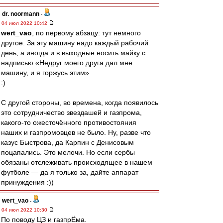
dr. noormann
-
04 июл 2022 10:42
wert_vao
, по первому абзацу: тут немного
другое. За эту машину надо каждый рабочий
день, а иногда и в выходные носить майку с
надписью «Недруг моего друга дал мне
машину, и я горжусь этим»
:)
С другой стороны, во времена, когда появилось
это сотрудничество звездашей и газпрома,
какого-то ожесточённого противостояния
наших и газпромовцев не было. Ну, разве что
казус Быстрова, да Карпин с Денисовым
поцапались. Это мелочи. Но если сербы
обязаны отслеживать происходящее в нашем
футболе — да я только за, дайте аппарат
принуждения :))
wert_vao
-
04 июл 2022 10:30
По поводу ЦЗ и газпрЁма.