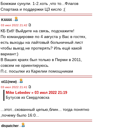
Бомжам сунули. 1-2.хоть ,что то...Флагов
Спартака и поддержки ЦЗ кисло ;(
K4444
-
03 июл 2022 21:42
КБ Екб! Выйдите на связь, подскажите!
По командировке по 4 августа у Вас в гостях,
есть выходы на лайтовый больничный лист
чтобы выезд не протерять? Иль ещё какой
вариант:)
В Ваших краях был только в Перми в 2011,
совсем не ориентируюсь.
П.с. посылки из Карелии помощникам
oi11(new)
-
03 июл 2022 21:41
Mike Lebedev » 03 июл 2022 21:19
Бутусов из Свердловска
...этот...скованный цепью,блин... тогда понятно
,почему было 16:0...
dispatcher
-