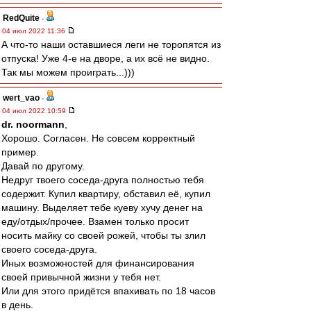
RedQuite
-
04 июл 2022 11:36
А что-то наши оставшиеся леги не торопятся из
отпуска! Уже 4-е на дворе, а их всё не видно.
Так мы можем проиграть...)))
wert_vao
-
04 июл 2022 10:59
dr. noormann
,
Хорошо. Согласен. Не совсем корректный
пример.
Давай по другому.
Недруг твоего соседа-друга полностью тебя
содержит. Купил квартиру, обставил её, купил
машину. Выделяет тебе куеву хучу денег на
еду/отдых/прочее. Взамен только просит
носить майку со своей рожей, чтобы ты злил
своего соседа-друга.
Иных возможностей для финансирования
своей привычной жизни у тебя нет.
Или для этого придётся впахивать по 18 часов
в день.