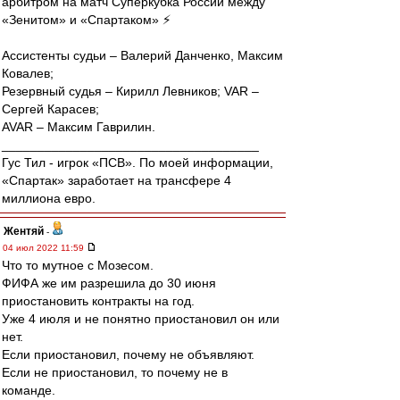
арбитром на матч Суперкубка России между
«Зенитом» и «Спартаком» ⚡️
Ассистенты судьи – Валерий Данченко, Максим
Ковалев;
Резервный судья – Кирилл Левников; VAR –
Сергей Карасев;
AVAR – Максим Гаврилин.
____________________________________
Гус Тил - игрок «ПСВ». По моей информации,
«Спартак» заработает на трансфере 4
миллиона евро.
Жентяй
-
04 июл 2022 11:59
Что то мутное с Мозесом.
ФИФА же им разрешила до 30 июня
приостановить контракты на год.
Уже 4 июля и не понятно приостановил он или
нет.
Если приостановил, почему не объявляют.
Если не приостановил, то почему не в
команде.