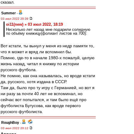
сказал.
Summer
-
03 июл 2022 20:39
oi11(new) » 03 июл 2022, 18:19
Несколько лет назад мне подарили солидную
по объёму книжицу(фолиант листов на 700):
Вот кстати, ты вынул у меня из недр памяти то,
что я может и вряд ли вспомнил бы.
Помню, где-то в начале 1980-х пожалуй, целую
жизнь назад, читал я книжку по истории
русского футбола.
Не помню, как она называлась, но вроде кстати
да, русского, хотя издана в СССР.
Там да, было про ту игру с Германией, но вот я
ни разу за почти 40 лет не вспоминал, но
сейчас вот попытался, и там было ещё про
футболиста Бутусова, как вроде первого
русского футболиста.
RoughBoy
-
03 июл 2022 20:12