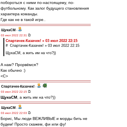
побороться с ними по-настоящему, по-
футбольному. Как залог будущего становления
характера команды.
Где как не в такой игре..
ЩукаСМ
-
03 июл 2022 22:31
Спартачек-Казачек! » 03 июл 2022 22:15
# Спартачек-Казачек! » 03 июл 2022 22:15
ЩукаСМ, а жить им на что?))
А нам? Прорвёмся?
Как обычно :)
<C>
Спартачек-Казачек!
-
03 июл 2022 22:15
ЩукаСМ
, а жить им на что?))
ЩукаСМ
-
03 июл 2022 22:03
Борис, Мы люди ВЕЖЛИВЫЕ и морды бить не
будем! Просто скажем, фи или фу!