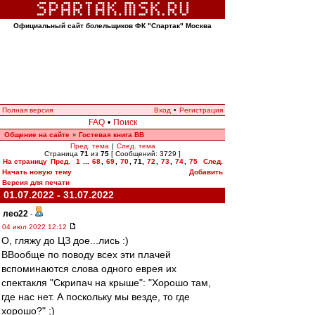
Официальный сайт болельщиков ФК "Спартак" Москва
Полная версия
Вход
•
Регистрация
FAQ
•
Поиск
Общение на сайте
Гостевая книга ВВ
»
Пред. тема
|
След. тема
Страница
71
из
75
[ Сообщений: 3729 ]
На страницу
Пред.
1
...
68
,
69
,
70
,
71
,
72
,
73
,
74
,
75
След.
Начать новую тему
Добавить
Версия для печати
01.07.2022 - 31.07.2022
лео22
-
04 июл 2022 12:12
О, гляжу до ЦЗ дое...лись :)
ВВообще по поводу всех эти плачей
вспоминаются слова одного еврея их
спектакля "Скрипач на крыше": "Хорошо там,
где нас нет. А поскольку мы везде, то где
хорошо?" ;)