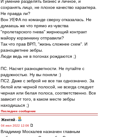
И умение разделять бизнес и личное, и
сохранять лицо, не плохое качество характера.
Не правда ли?
Вон УЕФА по команде сверху отказалась. Не
думаешь же что прямо из чувства
"пролетарского гнева" жирнющий контракт
майору корзинкину отправили?
Так что прав ВРП, "жизнь сложнее схем". И
разноцветнее зебры.
Люди ведь не в погонах рождаются ;)
ПС. Насчет разноцветности. Не путайте с
радужностью. Ну вы поняли :)
ПС2. Даже с зеброй не все так однозначно. За
белой или черной полосой, не всегда следует
черная или белая полоса, соответственно. Все
зависит от того, в каком месте зебры
находишься ;)
Последнее сообщение
Жентяй
-
04 июл 2022 12:06
Владимир Москалев назначен главным