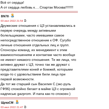
Всё от сердца!
А от сердца любовь к.....Спартак Москва!!!!!!!!
BN78
-
03 июл 2022 21:54
Дружеские отношения с ЦЗ устанавливались в
первую очередь между активными
болельщиками, часто имевшими самое
непосредственное отношение к ОФ. Сугубо
личные отношения отдельных лиц и групп.
Спонсоры команд, их менеджмент к этим
взаимоотношениям и контактам часто вообще
не имеют никакого отношения. Те же лица, что
активно дружат с ЦЗ, точно так же дружат с
представителями коней и бомжей, которыми
когда-то с удовольствием били лица при
первой возможности.
Да тот же старший сын Василия С.(экс-руль
ГФ96) спокойно бегает в майке ЦЗ с огромной
надписью gazprom. И папа как-то спокоен:)
ЩукаСМ
-
03 июл 2022 21:47