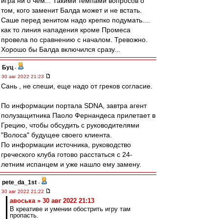
игра ни о чем... Такими темпами вопросов о
том, кого заменит Балда может и не встать.
Саше перед зенитом надо крепко подумать....
как то линия нападения кроме Промеса
провела по сравнению с началом. Тревожно.
Хорошо бы Балда включился сразу...
Буц
-
30 авг 2022 21:23
Сань , не спеши, еще надо от греков согласие.
По информации портала SDNA, завтра агент
полузащитника Паоло Фернандеса прилетает в
Грецию, чтобы обсудить с руководителями
"Волоса" будущее своего клиента.
По информации источника, руководство
греческого клуба готово расстаться с 24-
летним испанцем и уже нашло ему замену.
pete_da_1st
-
30 авг 2022 21:22
авоська » 30 авг 2022 21:13
В креативе и умении обострить игру там
пропасть.