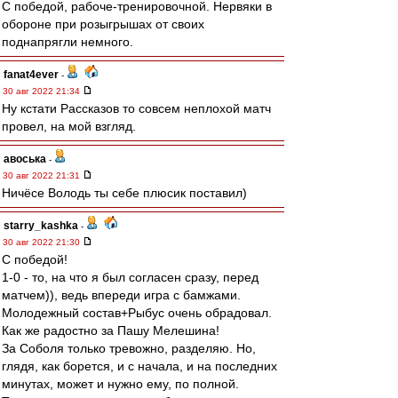
С победой, рабоче-тренировочной. Нервяки в
обороне при розыгрышах от своих
поднапрягли немного.
fanat4ever
-
30 авг 2022 21:34
Ну кстати Рассказов то совсем неплохой матч
провел, на мой взгляд.
авоська
-
30 авг 2022 21:31
Ничёсе Володь ты себе плюсик поставил)
starry_kashka
-
30 авг 2022 21:30
С победой!
1-0 - то, на что я был согласен сразу, перед
матчем)), ведь впереди игра с бамжами.
Молодежный состав+Рыбус очень обрадовал.
Как же радостно за Пашу Мелешина!
За Соболя только тревожно, разделяю. Но,
глядя, как борется, и с начала, и на последних
минутах, может и нужно ему, по полной.