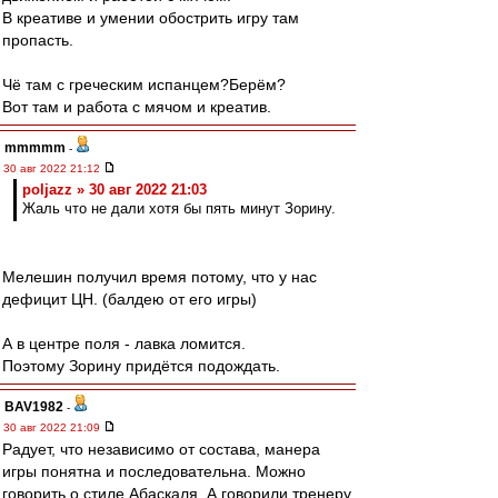
В креативе и умении обострить игру там
пропасть.
Чё там с греческим испанцем?Берём?
Вот там и работа с мячом и креатив.
mmmmm
-
30 авг 2022 21:12
poljazz » 30 авг 2022 21:03
Жаль что не дали хотя бы пять минут Зорину.
Мелешин получил время потому, что у нас
дефицит ЦН. (балдею от его игры)
А в центре поля - лавка ломится.
Поэтому Зорину придётся подождать.
BAV1982
-
30 авг 2022 21:09
Радует, что независимо от состава, манера
игры понятна и последовательна. Можно
говорить о стиле Абаскаля. А говорили тренеру