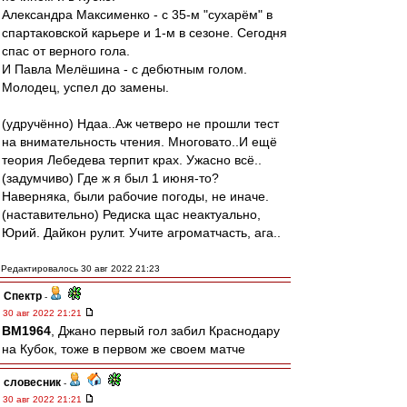
Александра Максименко - с 35-м "сухарём" в
спартаковской карьере и 1-м в сезоне. Сегодня
спас от верного гола.
И Павла Мелёшина - с дебютным голом.
Молодец, успел до замены.
(удручённо) Ндаа..Аж четверо не прошли тест
на внимательность чтения. Многовато..И ещё
теория Лебедева терпит крах. Ужасно всё..
(задумчиво) Где ж я был 1 июня-то?
Наверняка, были рабочие погоды, не иначе.
(наставительно) Редиска щас неактуально,
Юрий. Дайкон рулит. Учите агроматчасть, ага..
Редактировалось 30 авг 2022 21:23
Спектр
-
30 авг 2022 21:21
BM1964
, Джано первый гол забил Краснодару
на Кубок, тоже в первом же своем матче
словесник
-
30 авг 2022 21:21