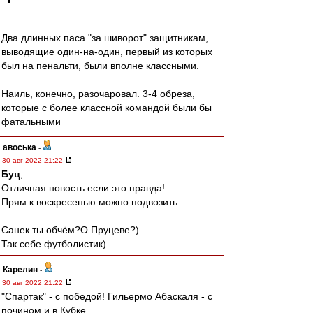
Два длинных паса "за шиворот" защитникам,
выводящие один-на-один, первый из которых
был на пенальти, были вполне классными.
Наиль, конечно, разочаровал. 3-4 обреза,
которые с более классной командой были бы
фатальными
авоська
-
30 авг 2022 21:22
Буц
,
Отличная новость если это правда!
Прям к воскресенью можно подвозить.
Санек ты обчём?О Пруцеве?)
Так себе футболистик)
Карелин
-
30 авг 2022 21:22
"Спартак" - с победой! Гильермо Абаскаля - с
почином и в Кубке.