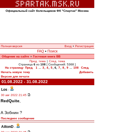
Официальный сайт болельщиков ФК "Спартак" Москва
Полная версия
Вход
•
Регистрация
FAQ
•
Поиск
Общение на сайте
Гостевая книга ВВ
»
Пред. тема
|
След. тема
Страница
6
из
108
[ Сообщений: 5368 ]
На страницу
Пред.
1
...
3
,
4
,
5
,
6
,
7
,
8
,
9
...
108
След.
Начать новую тему
Добавить
Версия для печати
01.08.2022 - 31.08.2022
Los
-
30 авг 2022 21:45
RedQuite
,
А Зобнин ?
Последнее сообщение
AiltonD
-