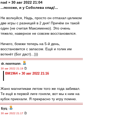
nad » 30 авг 2022 21:04
...похоже, и у Соболева спад!...
Не волнуйся, Надь, просто он отпахал целиком
две игры с разницей в 2 дня! Причём он такой
один (не считая Максименко). Это очень
тяжело, наверное не совсем восстановился.
Ничего, бомжи теперь на 5-й день,
восстановится с запасом. Ещё и голик им
воткнёт (Бог даст)...)))
dr. noormann
-
30 авг 2022 21:19
BM1964 » 30 авг 2022 21:16
Жано магнитикам летом того же года забивал.
Те ещё в первой лиге гоняли, вот мы к ним на
кубок приехали. Я прекрасно ту игру помню.
Буц
-
30 авг 2022 21:17