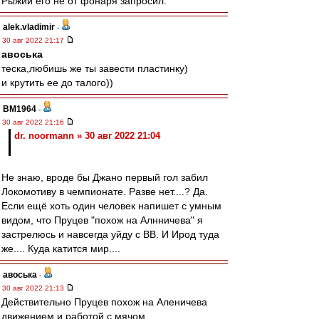
Рыжий его не от фонаря запросил.
alek.vladimir
-
30 авг 2022 21:17
авоська
теска,любишь же ты завести пластинку)
и крутить ее до талого))
BM1964
-
30 авг 2022 21:16
dr. noormann » 30 авг 2022 21:04
Не знаю, вроде бы Джано первый гол забил
Локомотиву в чемпионате. Разве нет....? Да.
Если ещё хоть один человек напишет с умным
видом, что Пруцев "похож на Алнничева" я
застрелюсь и навсегда уйду с ВВ. И Ирод туда
же.... Куда катится мир....
авоська
-
30 авг 2022 21:13
Действительно Пруцев похож на Аленичева
движением и работой с мячом.