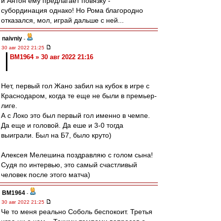
и Антон ему предлагает повязку -
субординация однако! Но Рома благородно
отказался, мол, играй дальше с ней...
naivniy
-
30 авг 2022 21:25
BM1964 » 30 авг 2022 21:16
Нет, первый гол Жано забил на кубок в игре с
Краснодаром, когда те еще не были в премьер-
лиге.
А с Локо это был первый гол именно в чемпе.
Да еще и головой. Да еше и 3-0 тогда
выиграли. Был на Б7, было круто)
Алексея Мелешина поздравляю с голом сына!
Судя по интервью, это самый счастливый
человек после этого матча)
BM1964
-
30 авг 2022 21:25
Че то меня реально Соболь беспокоит. Третья