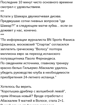
Последние 10 минут чисто основного времени
смотрел с удовольствием.
***
Кстати у Шамара двухматчевая дисква.
Предвкушаю сотни гневных вопросов "где
Шамар?!" в следующем матче кубка... если он
доживет у нас, конечно.
***
"По информации журналиста BN Sports Фаниса
Цоканаса, московский "Спартак" согласился
заплатить греческому "Волосу" полтора
миллиона евро за переход испанского
полузащитника Паоло Фернандеса.
По сведениям источника, главному тренеру
красно-белых Гильермо Абаскалю удалось
убедить руководство клуба в необходимости
приобретения 24-летнего испанца."
Хотелось бы верить.
"Коротышка-дриблер с волшебной левой",
прям Илюша новый? Вроде отработал с
Абаскалем 9 матчей в Волосе, стата 2+1.