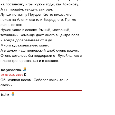
на постановку игры нужны годы, как Кононову.
А тут пришёл, увидел, заиграл.
Лучши по матчу Пруцев. Кто-то писал, что
похож на Аленичева или Безродного. Прямо
очень похож.
Нужен чаще в основе. Умный, моторный,
техничный, команде даёт много в центре поля
и всегда дорабатывает от и до.
Много куражились-это минус...
А в целом наш тренерский штаб очень радует.
Очень хотелось бы поддержки от Лукойла, как в
плане тренерства, так и в составе.
malyushenko
-
30 авг 2022 21:09
Обнюхивая носом. Соболев какой-то не
свежий.
jacha
-
30 авг 2022 21:08
Добрый вечер. Всех с Победой!!!
Игра была похожа на товарняк,но опять
Умяров играл в пас с соперником. Абаскалю