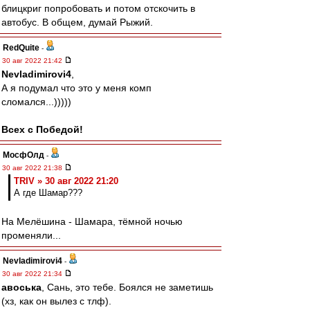
блицкриг попробовать и потом отскочить в
автобус. В общем, думай Рыжий.
RedQuite
-
30 авг 2022 21:42
Nevladimirovi4
,
А я подумал что это у меня комп
сломался...)))))
Всех с Победой!
МосфОлд
-
30 авг 2022 21:38
TRIV » 30 авг 2022 21:20
А где Шамар???
На Мелёшина - Шамара, тёмной ночью
променяли...
Nevladimirovi4
-
30 авг 2022 21:34
авоська
, Сань, это тебе. Боялся не заметишь
(хз, как он вылез с тлф).