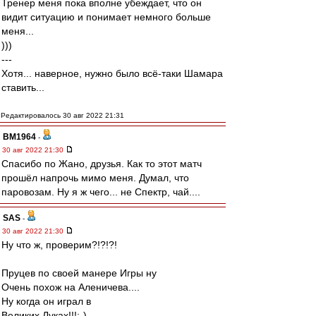
Тренер меня пока вполне убеждает, что он
видит ситуацию и понимает немного больше
меня...
)))
---
Хотя... наверное, нужно было всё-таки Шамара
ставить...
Редактировалось 30 авг 2022 21:31
BM1964
-
30 авг 2022 21:30
Спасибо по Жано, друзья. Как то этот матч
прошёл напрочь мимо меня. Думал, что
паровозам. Ну я ж чего... не Спектр, чай....
SAS
-
30 авг 2022 21:30
Ну что ж, проверим?!?!?!
Пруцев по своей манере Игры ну
Очень похож на Аленичева....
Ну когда он играл в
Великих Луках!!!:-)