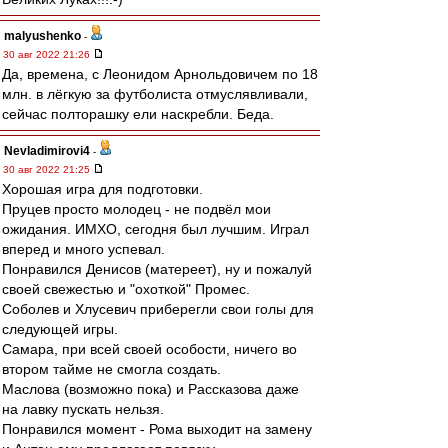
malyushenko
-
30 авг 2022 21:26
Да, времена, с Леонидом Арнольдовичем по 18
млн. в лёгкую за футболиста отмуслявливали,
сейчас полторашку ели наскребли. Беда.
Nevladimirovi4
-
30 авг 2022 21:25
Хорошая игра для подготовки.
Пруцев просто молодец - не подвёл мои
ожидания. ИМХО, сегодня был лучшим. Играл
вперед и много успевал.
Понравился Денисов (матереет), ну и пожалуй
своей свежестью и "охоткой" Промес.
Соболев и Хлусевич приберегли свои голы для
следующей игры.
Самара, при всей своей особости, ничего во
втором тайме не смогла создать.
Маслова (возможно пока) и Рассказова даже
на лавку пускать нельзя.
Понравился момент - Рома выходит на замену