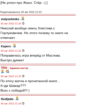
[Не успел про Жано. Стёр :-).]
Редактировалось 30 авг 2022 21:23
malyushenko
-
30 авг 2022 21:20
Николай вообще смесь Хлестова с
Горлуковичем. Но этого почему то никто не
отмечает.
Kapers
-
30 авг 2022 21:20
Понравилась игра вперёд от Маслова.
Быстро думает.
TRIV
-
Администратор
30 авг 2022 21:20
По итогу матча и прочитанной книги...
А где Шамар???
Всех с победой!!! )
RedQuite
-
30 авг 2022 21:19