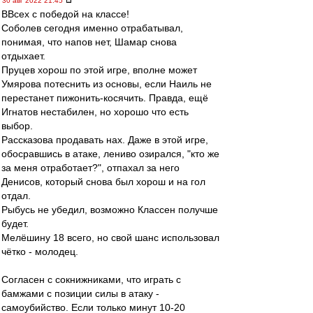
30 авг 2022 21:45
ВВсех с победой на классе!
Соболев сегодня именно отрабатывал,
понимая, что напов нет, Шамар снова
отдыхает.
Пруцев хорош по этой игре, вполне может
Умярова потеснить из основы, если Наиль не
перестанет пижонить-косячить. Правда, ещё
Игнатов нестабилен, но хорошо что есть
выбор.
Рассказова продавать нах. Даже в этой игре,
обосравшись в атаке, лениво озирался, "кто же
за меня отработает?", отпахал за него
Денисов, который снова был хорош и на гол
отдал.
Рыбусь не убедил, возможно Классен получше
будет.
Мелёшину 18 всего, но свой шанс использовал
чётко - молодец.
Согласен с сокнижниками, что играть с
бамжами с позиции силы в атаку -
самоубийство. Если только минут 10-20