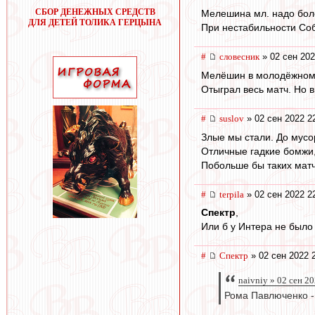
СБОР ДЕНЕЖНЫХ СРЕДСТВ
Мелешина мл. надо боле
ДЛЯ ДЕТЕЙ ТОЛИКА ГЕРЦЫНА
При нестабильности Собо
#
словесник
» 02 сен 202
Мелёшин в молодёжном п
Отыграл весь матч. Но в
#
suslov
» 02 сен 2022 2
Злые мы стали. До мусо
Отличные гадкие бомжи,
Побольше бы таких мат
#
terpila
» 02 сен 2022 2
Спектр
,
Или б у Интера не было 
#
Спектр
» 02 сен 2022 
naivniy » 02 сен 2
Рома Павлюченко -