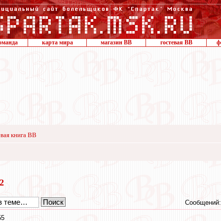
оманда
карта мира
магазин ВВ
гостевая ВВ
ф
вая книга ВВ
22
Сообщений:
55