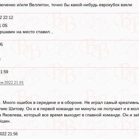
люченко и/или Веллитон, точно бы какой-нибудь еврокубок взяли
2 22:12
1:05
ршавин на место ставил...
05
)
21:59
сен 2022 21:01
. Много ошибок в середине и в обороне. Не играл самый креативны
алию Шитову. Он и в первой команде ни минуты не получает и в мо
в Яковлева, который все время выходит в главной команде. Он и за
ёшин.
022 21:56