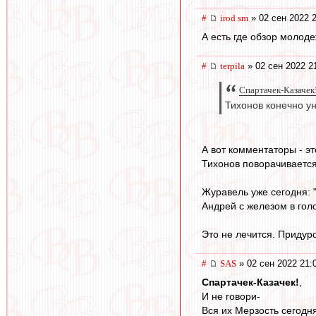
#
irod sm
» 02 сен 2022 
А есть где обзор молоде
#
terpila
» 02 сен 2022 2
Спартачек-Казачек!
Тихонов конечно у
А вот комментаторы - эт
Тихонов поворачивается
Журавель уже сегодня: 
Андрей с железом в гол
Это не лечится. Придур
#
SAS
» 02 сен 2022 21:
Спартачек-Казачек!
,
И не говори-
Вся их Мерзость сегодн