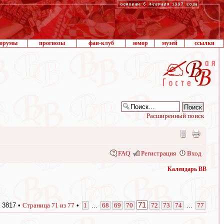
орумы
прогнозы
фан-клуб
юмор
музей
ссылки
Расширенный поиск
FAQ
Регистрация
Вход
Календарь ВВ
71
 3817 •
Страница
71
из
77
•
1
...
68
69
70
72
73
74
...
77