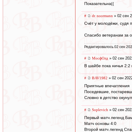
Показательна((
#
dr. noormann
» 02 сен 2
Счёт у молодёжи, судя 
Спасибо ветеранам за о
Редактировалось 02 сен 202
#
МосфОлд
» 02 сен 202
В шайбе пока ничья 2:2 
#
BAV1982
» 02 сен 202
Приятные впечатления
Поседевшие, постаревши
Словно в детство окунулс
#
Soplevich
» 02 сен 202
Первый матч легенд Ба
Матч основы 4:0
Второй матч легенд Сп