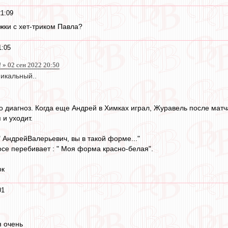
21:09
жки с хет-триком Павла?
1:05
 » 02 сен 2022 20:50
никальный..
о диагноз. Когда еще Андрей в Химках играл, Журавель после матча п
 и уходит.
" АндрейВалерьевич, вы в такой форме..."
осе перебивает : " Моя форма красно-белая".
ок
01
я очень