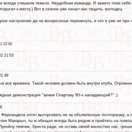
 всегда слишком тяжело. Неудобная команда. И зажато пока себя ч
поругал к месту.) Вот в сезоне уже начал нас тащить, молодец.
ное настроение да на воскресенье перекинуть, и это я уже не про х
2 22:00
22 21:53
21:49
на все времена. Такой человек должен быть внутри клуба. Огромное
ядная демонстрация "зачем Спартаку 90-х нападающий?" ;)
48
 Фернандеса хотят выторговать не за объявленную полторашку, а 
тин Макарыч, ты ж обещал всегда быть рядом и прийтить на помо
укойлу лямчик, Христа ради, не оставь своей милостию нас, греш