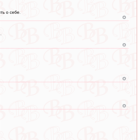
ть о себе.
.