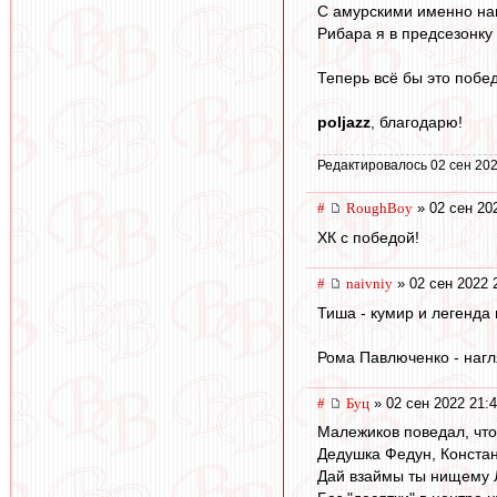
С амурскими именно нам
Рибара я в предсезонку 
Теперь всё бы это побед
poljazz
, благодарю!
Редактировалось 02 сен 202
#
RoughBoy
» 02 сен 20
ХК с победой!
#
naivniy
» 02 сен 2022 
Тиша - кумир и легенда 
Рома Павлюченко - нагл
#
Буц
» 02 сен 2022 21:
Малежиков поведал, что
Дедушка Федун, Констан
Дай взаймы ты нищему Л