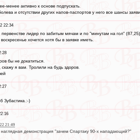
е-менее активно к основе подпускать.
лева и отсутствии других напов-паспортов у него все шансы заяви
2 22:34
ервенстве лидер по забитым мячам и по "минутам на гол" (87,25)
 воскресенье хочется хотя бы в заявке иметь.
2:28
ров бы не докатиться.
 скажу я вам. Тролили на будь здоров.
чей
2:27
б Зубастика.:-)
22:16
022 21:49
 наглядная демонстрация "зачем Спартаку 90-х нападающий?"