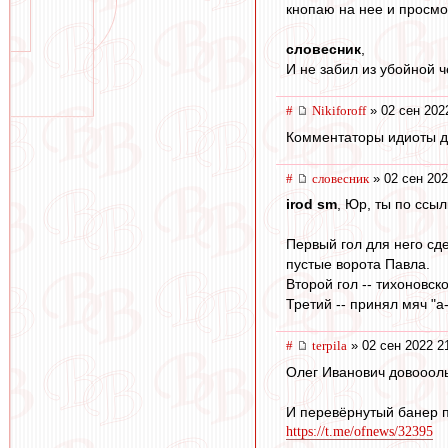
кнопаю на нее и просмо
словесник
,
И не забил из убойной че
#
Nikiforoff
» 02 сен 202
Комментаторы идиоты 
#
словесник
» 02 сен 202
irod sm
, Юр, ты по ссы
Первый гол для него сде
пустые ворота Павла.
Второй гол -- тихоновск
Третий -- принял мяч "а
#
terpila
» 02 сен 2022 2
Олег Иванович довоооль
И перевёрнутый банер п
https://t.me/ofnews/32395