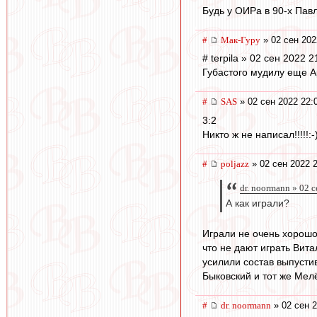
Будь у ОИРа в 90-х Пав
#
Мак-Гуру
» 02 сен 202
# terpila » 02 сен 2022 2
Губастого мудилу еще А
#
SAS
» 02 сен 2022 22:
3:2
Никто ж не написал!!!!!:-
#
poljazz
» 02 сен 2022 
dr. noormann » 02 
А как играли?
Играли не очень хорошо
что не дают играть Вит
усилили состав выпусти
Быковский и тот же Мел
#
dr. noormann
» 02 сен 2