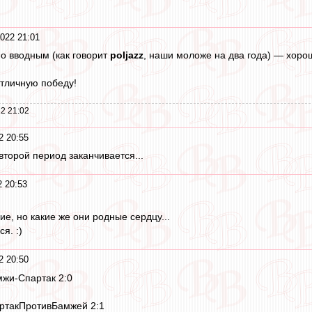
022 21:01
по вводным (как говорит
poljazz
, наши моложе на два года) — хорош
тличную победу!
2 21:02
2 20:55
второй период заканчивается...
2 20:53
е, но какие же они родные сердцу...
я. :)
2 20:50
мжи-Спартак 2:0
артакПротивБамжей 2:1