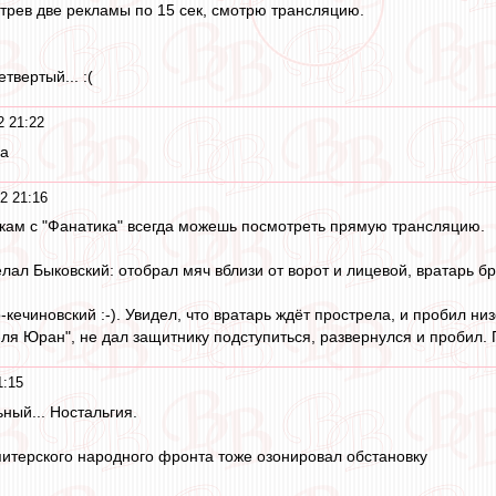
трев две рекламы по 15 сек, смотрю трансляцию.
твертый... :(
2 21:22
да
2 21:16
лкам с "Фанатика" всегда можешь посмотреть прямую трансляцию.
лал Быковский: отобрал мяч вблизи от ворот и лицевой, вратарь бр
о-кечиновский :-). Увидел, что вратарь ждёт прострела, и пробил ни
-ля Юран", не дал защитнику подступиться, развернулся и пробил. 
1:15
ный... Ностальгия.
итерского народного фронта тоже озонировал обстановку