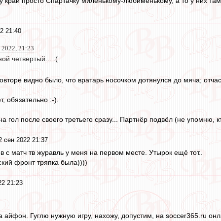
ну край просто Спартачку миленькому-любименькому, а то у них там
2 21:40
 2022, 21:23
ой четвертый... :(
повторе видно было, что вратарь носочком дотянулся до мяча; отчас
, обязательно :-).
а гол после своего третьего сразу... Партнёр подвёл (не упомню, кт
2 сен 2022 21:37
в с матч тв журавль у меня на первом месте. Утырок ещё тот..
кий фронт тряпка была))))
22 21:23
 айфон. Гуглю нужную игру, нахожу, допустим, на soccer365.ru онл