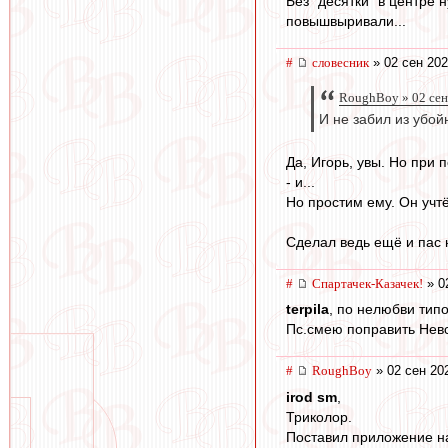
Без "десятки" в центре 
повышвыривали...
#
словесник
» 02 сен 202
RoughBoy » 02 сен
И не забил из убойн
Да, Игорь, увы. Но при 
- и...
Но простим ему. Он учтёт
Сделал ведь ещё и пас н
#
Спартачек-Казачек!
» 0
terpila
, по нелюбви типо
Пс.смею поправить Невс
#
RoughBoy
» 02 сен 20
irod sm
,
Триколор.
Поставил приложение на