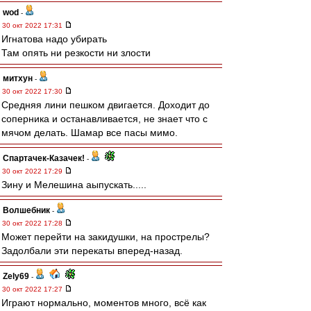
wod
-
30 окт 2022 17:31
Игнатова надо убирать
Там опять ни резкости ни злости
митхун
-
30 окт 2022 17:30
Средняя лини пешком двигается. Доходит до
соперника и останавливается, не знает что с
мячом делать. Шамар все пасы мимо.
Спартачек-Казачек!
-
30 окт 2022 17:29
Зину и Мелешина аыпускать.....
Волшебник
-
30 окт 2022 17:28
Может перейти на закидушки, на прострелы?
Задолбали эти перекаты вперед-назад.
Zely69
-
30 окт 2022 17:27
Играют нормально, моментов много, всё как