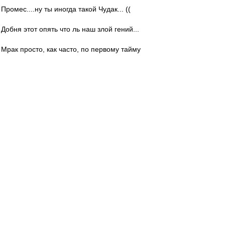
Промес....ну ты иногда такой Чудак... ((
Добня этот опять что ль наш злой гений...
Мрак просто, как часто, по первому тайму
Зобнин вообще не бегает...
....
Редактировалось 30 окт 2022 17:29
Nikiforoff
-
30 окт 2022 17:25
Пока, единственное, что понравилось, это как
Рома югу этомы за отмашечку ненаказанную
грамотно в душу отоварил.
Осталось только начать еще в футбол играть. В
ех касается.
Ну посмотрим. Сохранится ли традиция во
втором прибавлять.
Край
-