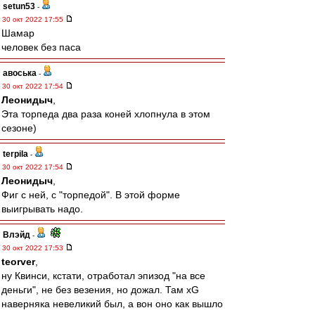
setun53
-
30 окт 2022 17:55
Шамар
человек без паса
авоська
-
30 окт 2022 17:54
Леонидыч
,
Эта торпеда два раза коней хлопнула в этом
сезоне)
terpila
-
30 окт 2022 17:54
Леонидыч
,
Фиг с ней, с "торпедой". В этой форме
выигрывать надо.
Влэйд
-
30 окт 2022 17:53
teorver
,
ну Квинси, кстати, отработал эпизод "на все
деньги", не без везения, но дожал. Там xG
наверняка невеликий был, а вон оно как вышло