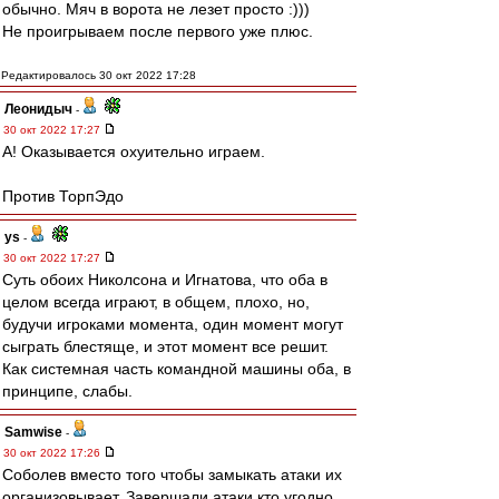
обычно. Мяч в ворота не лезет просто :)))
Не проигрываем после первого уже плюс.
Редактировалось 30 окт 2022 17:28
Леонидыч
-
30 окт 2022 17:27
А! Оказывается охуительно играем.
Против ТорпЭдо
ys
-
30 окт 2022 17:27
Суть обоих Николсона и Игнатова, что оба в
целом всегда играют, в общем, плохо, но,
будучи игроками момента, один момент могут
сыграть блестяще, и этот момент все решит.
Как системная часть командной машины оба, в
принципе, слабы.
Samwise
-
30 окт 2022 17:26
Соболев вместо того чтобы замыкать атаки их
организовывает. Завершали атаки кто угодно