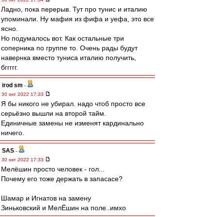
Ладно, пока перерыв. Тут про тунис и италию
упоминали. Ну мафия из фифа и уефа, это все
ясно.
Но подумалось вот. Как остальные три
соперника по группе то. Очень рады будут
навернка вместо туниса италию получить,
бггггг.
irod sm
-
30 окт 2022 17:33
Я бы никого не убирал. надо чтоб просто все
серьёзно вышли на второй тайм.
Единичные замены не изменят кардинально
ничего.
SAS
-
30 окт 2022 17:33
Мелёшин просто человек - гол...
Почему его тоже держать в запасасе?
Шамар и Игнатов на замену
Зиньковский и МелЁшин на поле..имхо