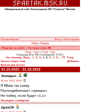
Официальный сайт болельщиков ФК "Спартак" Москва
Полная версия
Вход
•
Регистрация
FAQ
•
Поиск
Общение на сайте
Гостевая книга ВВ
»
Пред. тема
|
След. тема
Страница
5
из
75
[ Сообщений: 3735 ]
На страницу
Пред.
1
,
2
,
3
,
4
,
5
,
6
,
7
,
8
...
75
След.
Начать новую тему
Добавить
Версия для печати
01.10.2022 - 31.10.2022
Леонидыч
-
30 окт 2022 18:07
Я ВВам так скажу.
Распиздяйничают «кумиры».
Не пойму, если будет «1:1»
Последнее сообщение
ЩукаСМ
-