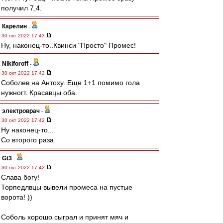
получил 7,4.
Карелин
-
30 окт 2022 17:43
Ну, наконец-то..Квинси "Просто" Промес!
Nikiforoff
-
30 окт 2022 17:42
Соболев на Антоху. Еще 1+1 помимо гола
нужногт. Красавцы оба.
электроврач
-
30 окт 2022 17:42
Ну наконец-то...
Со второго раза
Gt3
-
30 окт 2022 17:42
Слава богу!
Торпедлвцы вывели промеса на пустые
ворота! ))
Соболь хорошо сыграл и принят мяч и