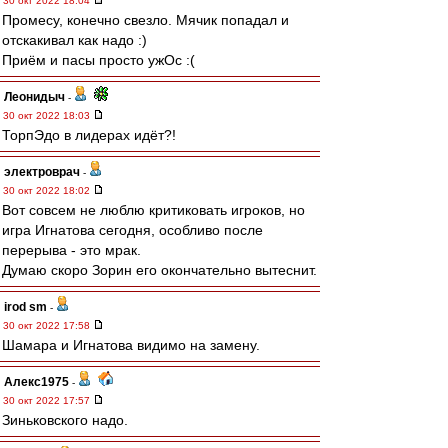
30 окт 2022 18:04
Промесу, конечно свезло. Мячик попадал и
отскакивал как надо :)
Приём и пасы просто ужОс :(
Леонидыч
-
30 окт 2022 18:03
ТорпЭдо в лидерах идёт?!
электроврач
-
30 окт 2022 18:02
Вот совсем не люблю критиковать игроков, но
игра Игнатова сегодня, особливо после
перерыва - это мрак.
Думаю скоро Зорин его окончательно вытеснит.
irod sm
-
30 окт 2022 17:58
Шамара и Игнатова видимо на замену.
Алекс1975
-
30 окт 2022 17:57
Зиньковского надо.