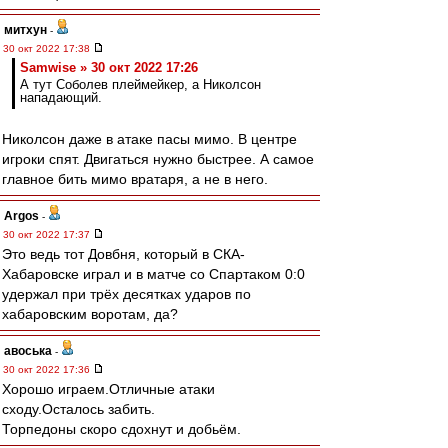
митхун
-
30 окт 2022 17:38
Samwise » 30 окт 2022 17:26
А тут Соболев плеймейкер, а Николсон
нападающий.
Николсон даже в атаке пасы мимо. В центре
игроки спят. Двигаться нужно быстрее. А самое
главное бить мимо вратаря, а не в него.
Argos
-
30 окт 2022 17:37
Это ведь тот Довбня, который в СКА-
Хабаровске играл и в матче со Спартаком 0:0
удержал при трёх десятках ударов по
хабаровским воротам, да?
авоська
-
30 окт 2022 17:36
Хорошо играем.Отличные атаки
сходу.Осталось забить.
Торпедоны скоро сдохнут и добьём.