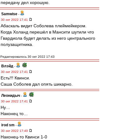
передачу дел хорошую.
Samwise
-
30 окт 2022 17:41
Абаскаль видит Соболева плеймейкером.
Когда Холанд перешёл в Мансити шутили что
Гвардиола будет делать из него центрального
полузащитника.
Редактировалось 30 окт 2022 17:43
Влэйд
-
30 окт 2022 17:41
Есть!!! Квинси.
Саша Соболев дал опять шикарно.
Леонидыч
-
30 окт 2022 17:41
Ну…
Наконец то…
irod sm
-
30 окт 2022 17:40
Наконец-то Квинси 1-0