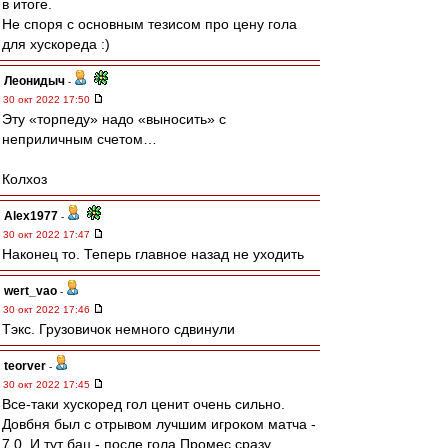
в итоге.
Не споря с основным тезисом про цену гола
для хускореда :)
Леонидыч
-
30 окт 2022 17:50
Эту «торпеду» надо «выносить» с
неприличным счетом…
Колхоз
Alex1977
-
30 окт 2022 17:47
Наконец то. Теперь главное назад не уходить
wert_vao
-
30 окт 2022 17:46
Тэкс. Грузовичок немного сдвинули
teorver
-
30 окт 2022 17:45
Все-таки хускоред гол ценит очень сильно.
Довбня был с отрывом лучшим игроком матча -
7,0. И тут бац - после гола Промес сразу