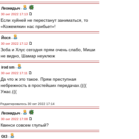
Леонидыч
-
30 окт 2022 17:13
Если хуйней не перестанут заниматься, то
«Кожемякин нас прибьет»!
Йося
-
30 окт 2022 17:12
Зоба и Хлус сегодня прям очень слабо, Миши
не видно, Шамар неуклюж
irod sm
-
30 окт 2022 17:11
Да что ж это такое. Прям преступная
небрежность в простейших передачах.((((
Ужас.(((
Редактировалось 30 окт 2022 17:14
Леонидыч
-
30 окт 2022 17:08
Квинси совсем глупый?
Gt3
-