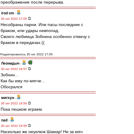
преображение после перерыва.
irod sm
-
30 окт 2022 17:05
Несобраны парни. Или пасы последние с
браком, или удары невпопад.
Своего любимца Зобнина особенно отмечу с
браком в передачах.((
Редактировалось 30 окт 2022 17:05
Леонидыч
-
30 окт 2022 16:57
Зобнин…
Как бы ему по-мягче…
Обосрался
митхун
-
30 окт 2022 16:56
Пока пешком играем.
nad
-
30 окт 2022 16:56
Насколько же неуклюж Шамар! Ни за мяч