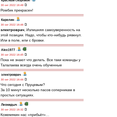
Красный скорпион
-
30 окт 2022 16:49
Ромбик прекрасен!
Карелин
-
30 окт 2022 16:46
электроврач
, Излишняя самоуверенность на
этой позиции. Надо, чтобы кто-нибудь рявкнул.
Или в поле, или с бровки.
Alex1977
-
30 окт 2022 16:45
Пока не знают что делать. Все таки команды у
Талалаева всегда очень обученные
электроврач
-
30 окт 2022 16:44
Что сегодня с Пруцевым?
За 10 минут несколько пасов соперникам в
простых ситуациях.
Леонидыч
-
30 окт 2022 16:32
Кожемякин нас «прибьёт»…