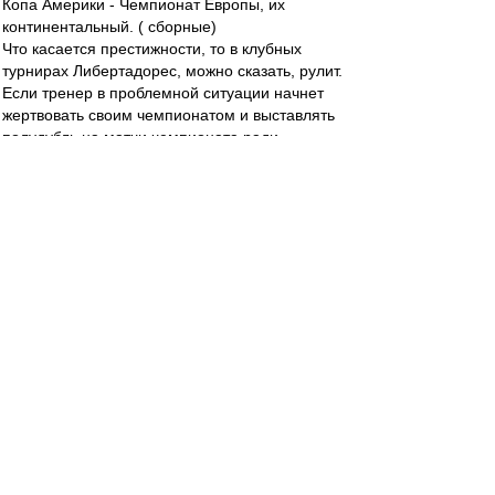
Копа Америки - Чемпионат Европы, их
континентальный. ( сборные)
Что касается престижности, то в клубных
турнирах Либертадорес, можно сказать, рулит.
Если тренер в проблемной ситуации начнет
жертвовать своим чемпионатом и выставлять
полудубль на матчи чемпионата ради
Либертадореса, его фаны поймут лучше, чем у
нас. Владельцы - по-разному.
Сам знаешь - менять тренеров - это такой
профессиональный спорт владельцев. В ЮА
еще более весёлый, чем у нас, например.
А вообще - они там играют непрерывно в
бешеном количестве турниров. У бразилов есть
еще чемпионаты своих штатов. Ко всему кроме
чемпов, приложены еще Кубки,
соответствующие супер Кубки и аналогичные
молодёжные турниры.
Так что, когда Черданцев жалеет игроков АПЛ,
дескать, сколько им играть приходится в год,
это он просто не сечёт, сколько в ЮА люди