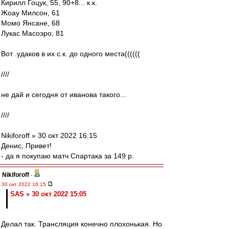
Кирилл Гоцук, 55, 90+8... к.к.
Жоау Милсон, 61
Момо Янсане, 68
Лукас Масоэро, 81
Вот .удаков в их с.к. до одного места((((((
////
не дай и сегодня от иванова такого...
////
Nikiforoff » 30 окт 2022 16:15
Денис, Привет!
- да я покупаю матч Спартака за 149 р.
Nikiforoff
-
30 окт 2022 16:15
SAS » 30 окт 2022 15:05
Делал так. Трансляция конечно плохонькая. Но