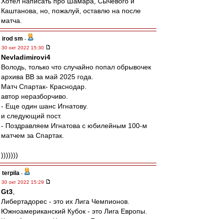
Хотел написать про Шамара, Сычевого и
Каштанова, но, пожалуй, оставлю на после
матча.
irod sm
-
30 окт 2022 15:30
Nevladimirovi4
Володь, только что случайно попал обрывочек
архива ВВ за май 2025 года.
Матч Спартак- Краснодар.
автор неразборчиво.
- Еще один шанс Игнатову.
и следующий пост.
- Поздравляем Игнатова с юбилейным 100-м
матчем за Спартак.
)))))))
terpila
-
30 окт 2022 15:29
Gt3
,
Либертадорес - это их Лига Чемпионов.
Южноамериканский Кубок - это Лига Европы.