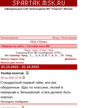
Официальный сайт болельщиков ФК "Спартак" Москва
Полная версия
Вход
•
Регистрация
FAQ
•
Поиск
Общение на сайте
Гостевая книга ВВ
»
Пред. тема
|
След. тема
Страница
6
из
75
[ Сообщений: 3735 ]
На страницу
Пред.
1
...
3
,
4
,
5
,
6
,
7
,
8
,
9
...
75
След.
Начать новую тему
Добавить
Версия для печати
01.10.2022 - 31.10.2022
Разбор полетов
-
30 окт 2022 17:16
Стандартный первый тайм, все как
обкуренные. Щас по классике, люлей в
перерыве и Зиньковский, и все должно быть
хорошо.
Последнее сообщение