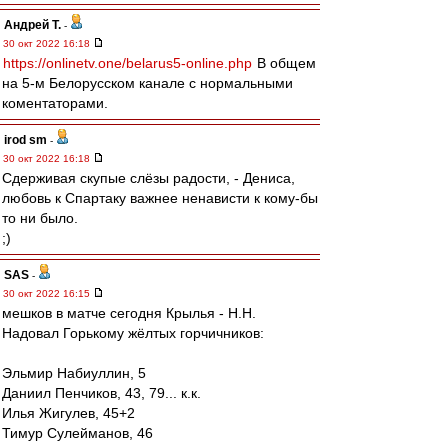
Андрей Т.
-
30 окт 2022 16:18
https://onlinetv.one/belarus5-online.php
В общем
на 5-м Белорусском канале с нормальными
коментаторами.
irod sm
-
30 окт 2022 16:18
Сдерживая скупые слёзы радости, - Дениса,
любовь к Спартаку важнее ненависти к кому-бы
то ни было.
;)
SAS
-
30 окт 2022 16:15
мешков в матче сегодня Крылья - Н.Н.
Надовал Горькому жёлтых горчичников:
Эльмир Набиуллин, 5
Даниил Пенчиков, 43, 79... к.к.
Илья Жигулев, 45+2
Тимур Сулейманов, 46