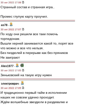
30 окт 2022 17:08
Странный состав и странная игра..
Промес глупую карту проучил.
as78
-
30 окт 2022 17:07
По ходу они решили все таки помочь
торпедонам.
Вышли херней занимаются какой то, порят все
что можно и все что нельзя.
Без пиздюлей в перерыве как без пряников
Не заиграют
Alex1977
-
30 окт 2022 17:05
Зиньковский на такую игру нужен
электроврач
-
30 окт 2022 17:05
И традиционно первый тайм в исполнении
наших не совсем удачно проходит.
Ждём волшебные звездюли в раздевалке и