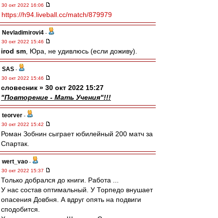
30 окт 2022 16:06
https://h94.liveball.cc/match/879979
Nevladimirovi4
-
30 окт 2022 15:46
irod sm
, Юра, не удивлюсь (если доживу).
SAS
-
30 окт 2022 15:46
словесник » 30 окт 2022 15:27
"Повторение - Мать Учения"!!!
teorver
-
30 окт 2022 15:42
Роман Зобнин сыграет юбилейный 200 матч за
Спартак.
wert_vao
-
30 окт 2022 15:37
Только добрался до книги. Работа ...
У нас состав оптимальный. У Торпедо внушает
опасения Довбня. А вдруг опять на подвиги
сподобится.