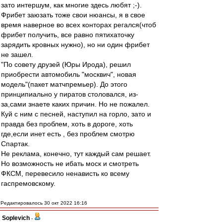
зато интершум, как многие здесь любят ;-).
Фрибет заюзать тоже свои нюансы, я в свое
время наверное во всех конторах регался(чтоб
фрибет получить, все равно пятихаточку
зарядить кровных нужно), но ни один фрибет
не зашел.
"По совету друзей (Юры Ирода), решил
приобрести автомобиль "москвич", новая
модель"(пакет матчпремьер). До этого
принципиально у пиратов столовался, из-
за,сами знаете каких причин. Но не пожалел.
Куй с ним с песней, наступил на горло, зато и
правда без проблем, хоть в дороге, хоть
где,если инет есть , без проблем смотрю
Спартак.
Не реклама, конечно, тут каждый сам решает.
Но возможность не ибать моск и смотреть
ФКСМ, перевесило ненависть ко всему
гаспремовскому.
Редактировалось 30 окт 2022 16:16
Soplevich
-