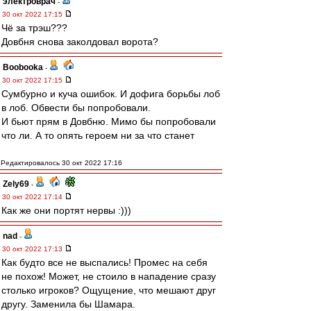
электроврач
-
30 окт 2022 17:15
Чë за трэш???
Довбня снова заколдовал ворота?
Boobooka
-
30 окт 2022 17:15
Сумбурно и куча ошибок. И дофига борьбы лоб
в лоб. Обвести бы попробовали.
И бьют прям в Довбню. Мимо бы попробовали
что ли. А то опять героем ни за что станет
Редактировалось 30 окт 2022 17:16
Zely69
-
30 окт 2022 17:14
Как же они портят нервы :)))
nad
-
30 окт 2022 17:13
Как будто все не выспались! Промес на себя
не похож! Может, не стоило в нападение сразу
столько игроков? Ощущение, что мешают друг
другу. Заменила бы Шамара.