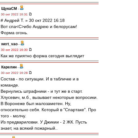
ЩукаСМ
-
30 окт 2022 16:31
# Андрей Т. » 30 окт 2022 16:18
Вот спа<C>ибо Андрею и белорусам!
Форма огонь.
wert_vao
-
30 окт 2022 16:30
Как же приятно форма сегодня выглядит
Карелин
-
30 окт 2022 16:28
Состав - по ситуации. И в табличке и в
команде.
Вернулись штрафники - и тут же в старт.
Хлусевич, м.б., вызывает некоторые вопросики.
В Воронеже был малозаметен. Ну,
относительно себя. Который в "Спартаке". Про
того - молчу.
Из предвариловки. У Джикии - 2 ЖК. Пусть
знает, на всякий пожарный..