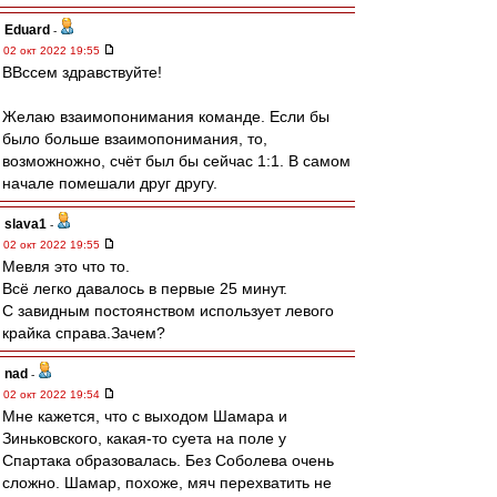
Eduard
-
02 окт 2022 19:55
ВВссем здравствуйте!
Желаю взаимопонимания команде. Если бы
было больше взаимопонимания, то,
возможножно, счёт был бы сейчас 1:1. В самом
начале помешали друг другу.
slava1
-
02 окт 2022 19:55
Мевля это что то.
Всё легко давалось в первые 25 минут.
С завидным постоянством использует левого
крайка справа.Зачем?
nad
-
02 окт 2022 19:54
Мне кажется, что с выходом Шамара и
Зиньковского, какая-то суета на поле у
Спартака образовалась. Без Соболева очень
сложно. Шамар, похоже, мяч перехватить не