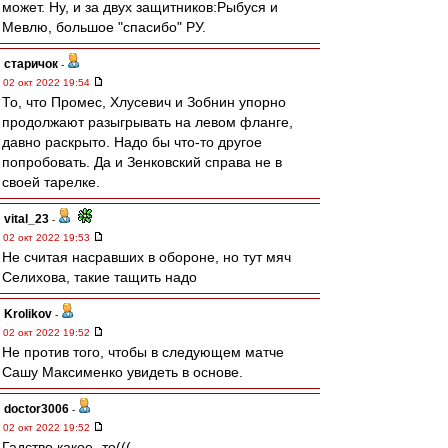
может. Ну, и за двух защитников:Рыбуся и
Мевлю, большое "спасибо" РУ.
старичок
-
02 окт 2022 19:54
То, что Промес, Хлусевич и Зобнин упорно
продолжают разыгрывать на левом фланге,
давно раскрыто. Надо бы что-то другое
попробовать. Да и Зенковский справа не в
своей тарелке.
vital_23
-
02 окт 2022 19:53
Не считая насравших в обороне, но тут мяч
Селихова, такие тащить надо
Krolikov
-
02 окт 2022 19:52
Не против того, чтобы в следующем матче
Сашу Максименко увидеть в основе.
doctor3006
-
02 окт 2022 19:52
Гадство какое- то(((