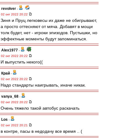
revolver
-
02 окт 2022 20:22
Зиня и Пруц легковесы их даже не обигрывают,
а просто оттесняют от мяча. Добавят в мощи
толк будет, нет - игроки эпизодов. Пустышки, но
эффектные моменты будут запоминаться.
Alex1977
-
02 окт 2022 20:22
И выпустить некого((
Край
-
02 окт 2022 20:22
Надо стандарты наигрывать, иначе никак.
vanya_68
-
02 окт 2022 20:22
Очень тяжело такой автобус раскачать
Los
-
02 окт 2022 20:21
в контре, пасы в недодачу все время .. (