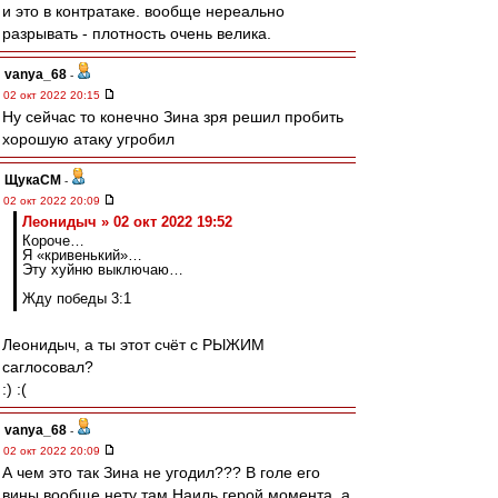
и это в контратаке. вообще нереально
разрывать - плотность очень велика.
vanya_68
-
02 окт 2022 20:15
Ну сейчас то конечно Зина зря решил пробить
хорошую атаку угробил
ЩукаСМ
-
02 окт 2022 20:09
Леонидыч » 02 окт 2022 19:52
Короче…
Я «кривенький»…
Эту хуйню выключаю…
Жду победы 3:1
Леонидыч, а ты этот счёт с РЫЖИМ
саглосовал?
:) :(
vanya_68
-
02 окт 2022 20:09
А чем это так Зина не угодил??? В голе его
вины вообще нету там Наиль герой момента, а