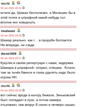
recchi
-
02 окт 2022 20:21
кстати да, Шаман бесполезен, а Мелешин бы в
этой толпе в штрафной какой-нибудь гол
вполне мог ковырнуть.
visahouse
-
02 окт 2022 20:18
Шамар реально, как г.... в проруби болтается.
Ни впереди, ни сзади
doctor3006
-
02 окт 2022 20:17
Кукуляк в своём репертуаре с нами, задержка
Шамара в штрафной- похрен, пляшем.. Кстати,
там за тычёк Квинси в глаза удалять надо было
игрока НН.
recchi
-
02 окт 2022 20:16
вот сейчас вроде в контру бежали, Зиньковский
бьет, попадает в пузо, а потом камера
отъезжает, там вокруг 8 синих и четверо наших.