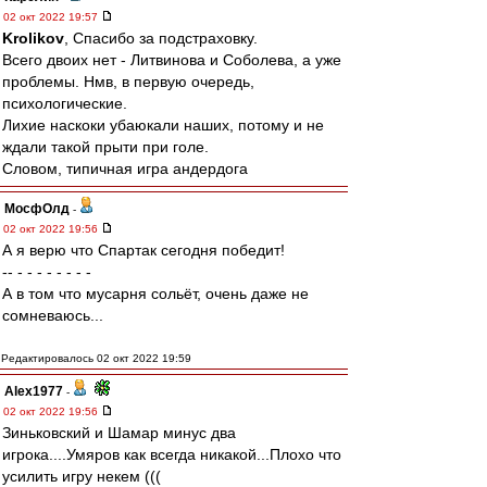
02 окт 2022 19:57
Krolikov
, Спасибо за подстраховку.
Всего двоих нет - Литвинова и Соболева, а уже
проблемы. Нмв, в первую очередь,
психологические.
Лихие наскоки убаюкали наших, потому и не
ждали такой прыти при голе.
Словом, типичная игра андердога
МосфОлд
-
02 окт 2022 19:56
А я верю что Спартак сегодня победит!
-- - - - - - - - -
А в том что мусарня сольёт, очень даже не
сомневаюсь...
Редактировалось 02 окт 2022 19:59
Alex1977
-
02 окт 2022 19:56
Зиньковский и Шамар минус два
игрока....Умяров как всегда никакой...Плохо что
усилить игру некем (((