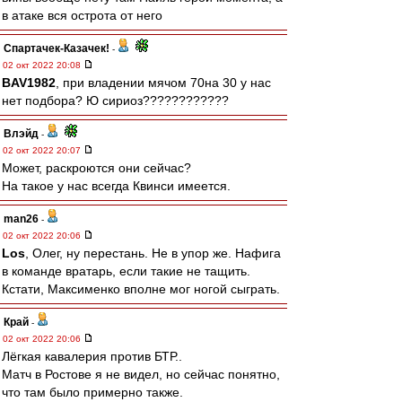
в атаке вся острота от него
Спартачек-Казачек!
-
02 окт 2022 20:08
BAV1982
, при владении мячом 70на 30 у нас
нет подбора? Ю сириоз????????????
Влэйд
-
02 окт 2022 20:07
Может, раскроются они сейчас?
На такое у нас всегда Квинси имеется.
man26
-
02 окт 2022 20:06
Los
, Олег, ну перестань. Не в упор же. Нафига
в команде вратарь, если такие не тащить.
Кстати, Максименко вполне мог ногой сыграть.
Край
-
02 окт 2022 20:06
Лёгкая кавалерия против БТР..
Матч в Ростове я не видел, но сейчас понятно,
что там было примерно также.