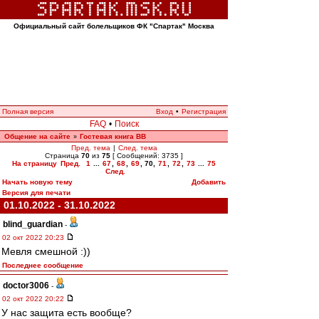
Официальный сайт болельщиков ФК "Спартак" Москва
Полная версия
Вход
•
Регистрация
FAQ
•
Поиск
Общение на сайте
Гостевая книга ВВ
»
Пред. тема
|
След. тема
Страница
70
из
75
[ Сообщений: 3735 ]
На страницу
Пред.
1
...
67
,
68
,
69
,
70
,
71
,
72
,
73
...
75
След.
Начать новую тему
Добавить
Версия для печати
01.10.2022 - 31.10.2022
blind_guardian
-
02 окт 2022 20:23
Мевля смешной :))
Последнее сообщение
doctor3006
-
02 окт 2022 20:22
У нас защита есть вообще?