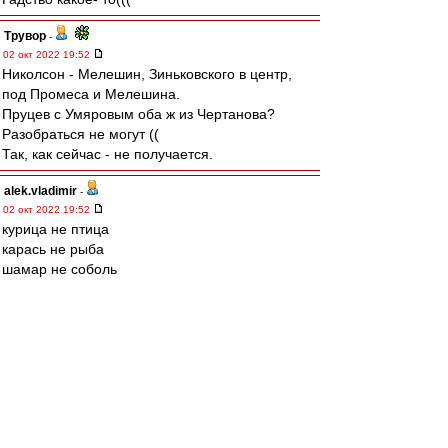
Трувор
-
02 окт 2022 19:52
Николсон - Мелешин, Зиньковского в центр,
под Промеса и Мелешина.
Пруцев с Умяровым оба ж из Чертанова?
Разобраться не могут ((
Так, как сейчас - не получается.
alek.vladimir
-
02 окт 2022 19:52
курица не птица
карась не рыба
шамар не соболь
селихов не макси
по первому тайму у меня все...
Край
-
02 окт 2022 19:52
Очень уж легковесная команда у наших--
Умяров, Зинь, Промес, Пруцев..
Наскипидаренные дуболомы их просто
оттирают от мяча.