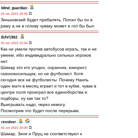
blind_guardian
-
02 окт 2022 20:06
Зиньковский будет прибалять. Попал бы он в
раму а не в голову чуваку может и гол бы был.
BAV1982
-
02 окт 2022 20:04
Как не умели против автобусов играть, так и не
умеем, ибо индивидуально сильных игроков
нет.
Шамар это кто угодно, охранник, юморист,
газонокосильщик, но не футболист. Хотя
сегодня все не футболисты. Почему Наиль
один матч в месяц играет и тот в кубке, чувак в
центре поля проиграл все единоборства и
подборы, ну как так то?
Выигрывать надо, через немогу.
Посмотрим что будет после перерыва.
revolver
-
02 окт 2022 20:00
Шамар, Зиня и Пруц не соответствуют к