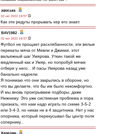
авоська
-
02 окт 2022 19:57
Как эти редуты прорывать хер его знает.
BAV1982
-
02 окт 2022 19:57
Футбол не прощает расхлябанности, эти вялые
перекаты мяча от Мевли и Джикии, этот
вальяжный шаг Умярова. Уткин такой же
медленный как и Умяр, но попробуй мячик
отбери у него... И пасы Умярова назад уже
банально надоели.
Я понимаю что они закрылись в обороне, но
что вы делаете, что бы им было некомфортно.
И мы вновь проигрываем подборы, даже
Нижнему. Это уже системная проблема и пора
признать, что нам надо играть по схеме 3-5-2
или 3-4-3, но никак не в 4 защитника. Нет у нас
опорника, который перекусывал бы центр поля
сопернику...
Карелин
-