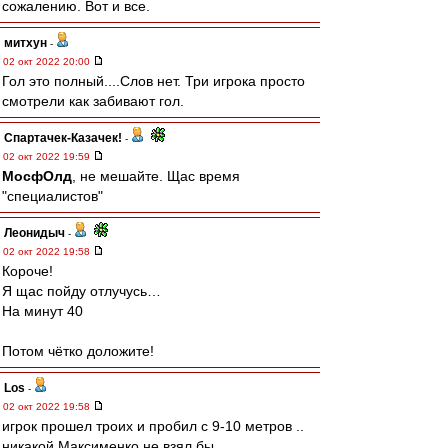
сожалению. Вот и все.
митхун
-
02 окт 2022 20:00
Гол это полный....Слов нет. Три игрока просто
смотрели как забивают гол.
Спартачек-Казачек!
-
02 окт 2022 19:59
МосфОлд
, не мешайте. Щас время
"специалистов"
Леонидыч
-
02 окт 2022 19:58
Короче!
Я щас пойду отлучусь…
На минут 40
Потом чётко доложите!
Los
-
02 окт 2022 19:58
игрок прошел троих и пробил с 9-10 метров ..
никакой Максименко не взял бы ..