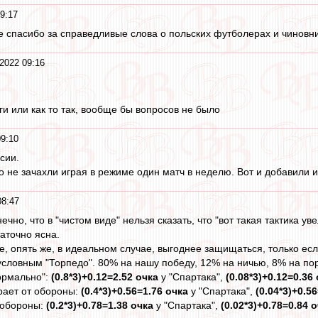
9:17
 спасибо за справедливые слова о польских футболерах и чиновн
2022 09:16
ги или как то так, вообще бы вопросов не было
09:10
сии.
о не зачахли играя в режиме один матч в неделю. Вот и добавили и
08:47
нечно, что в "чистом виде" нельзя сказать, что "вот такая тактика 
таточно ясна.
е, опять же, в идеальном случае, выгоднее защищаться, только есл
условным "Торпедо". 80% на нашу победу, 12% на ничью, 8% на пор
ормально":
(0.8*3)+0.12=2.52 очка
у "Спартака",
(0.08*3)+0.12=0.36
рает от обороны:
(0.4*3)+0.56=1.76 очка
у "Спартака",
(0.04*3)+0.5
 обороны:
(0.2*3)+0.78=1.38 очка
у "Спартака",
(0.02*3)+0.78=0.84 