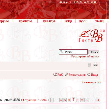
орумы
прогнозы
фан-клуб
юмор
музей
ссылки
Расширенный поиск
FAQ
Регистрация
Вход
Календарь ВВ
7
бщений: 4660 •
Страница
7
из
94
•
1
...
4
5
6
8
9
10
...
94