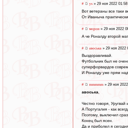
#
ys
» 29 ноя 2022 01:58
Вот ветераны все таки 
От Иваныча практически
#
морон
» 29 ноя 2022 0
А че Роналду второй ма
#
авоська
» 29 ноя 2022 
Выздоравливай.
Футбольчик был не очен
суперфорвардов соврем
И Роналду уже прям на
#
mmmmm
» 29 ноя 2022
авоська
,
Честно говоря, Уругвай 
А Португалия - как всегд
Поэтому, выключил сраз
Конец был ясен.
Да и приболел я сегодня