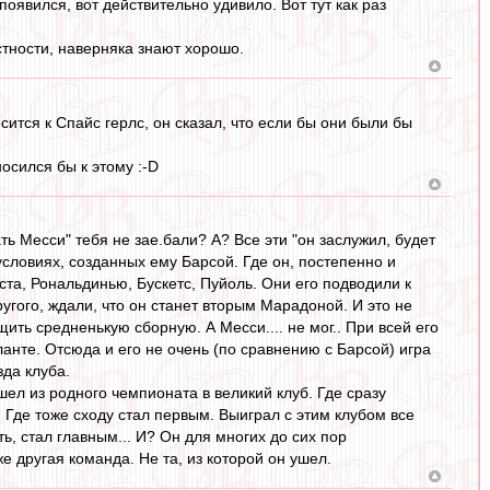
появился, вот действительно удивило. Вот тут как раз
стности, наверняка знают хорошо.
ится к Спайс герлс, он сказал, что если бы они были бы
осился бы к этому :-D
ь Месси" тебя не зае.бали? А? Все эти "он заслужил, будет
условиях, созданных ему Барсой. Где он, постепенно и
ста, Рональдинью, Бускетс, Пуйоль. Они его подводили к
угого, ждали, что он станет вторым Марадоной. И это не
ть средненькую сборную. А Месси.... не мог.. При всей его
ланте. Отсюда и его не очень (по сравнению с Барсой) игра
зда клуба.
ел из родного чемпионата в великий клуб. Где сразу
. Где тоже сходу стал первым. Выиграл с этим клубом все
ть, стал главным... И? Он для многих до сих пор
 другая команда. Не та, из которой он ушел.