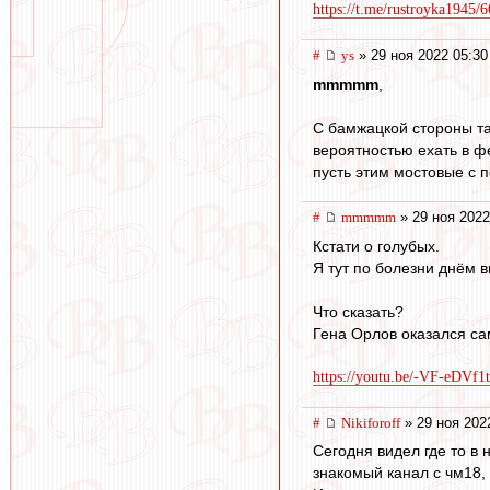
https://t.me/rustroyka1945/
#
ys
» 29 ноя 2022 05:30
mmmmm
,
С бамжацкой стороны та
вероятностью ехать в ф
пусть этим мостовые с п
#
mmmmm
» 29 ноя 2022
Кстати о голубых.
Я тут по болезни днём в
Что сказать?
Гена Орлов оказался са
https://youtu.be/-VF-eDVf1
#
Nikiforoff
» 29 ноя 202
Сегодня видел где то в 
знакомый канал с чм18,