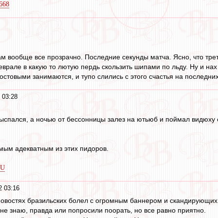
6668
м вообще все прозрачно. Последние секунды матча. Ясно, что трет
еврале в какую то лютую пердь скользить шипами по льду. Ну и на
остовыми занимаются, и тупо слились с этого счастья на последних
 03:28
ыспался, а ночью от бессонницы залез на ютьюб и поймал видюху о 
мым адекватным из этих пидоров.
tU
2 03:16
новостях бразильских болел с огромным баннером и скандирующих Ро
 не знаю, правда или попросили поорать, но все равно приятно.