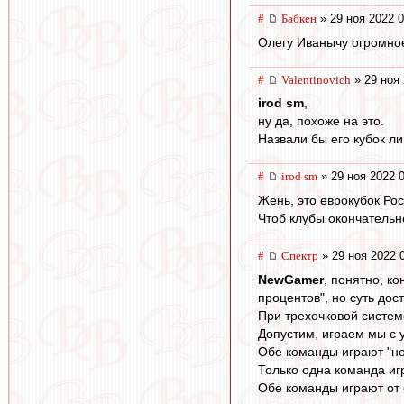
#
Бабкен
» 29 ноя 2022 0
Олегу Иванычу огромное
#
Valentinovich
» 29 ноя 
irod sm
,
ну да, похоже на это.
Назвали бы его кубок ли
#
irod sm
» 29 ноя 2022 
Жень, это еврокубок Рос
Чтоб клубы окончательн
#
Спектр
» 29 ноя 2022 
NewGamer
, понятно, ко
процентов", но суть дос
При трехочковой систем
Допустим, играем мы с 
Обе команды играют "н
Только одна команда иг
Обе команды играют от