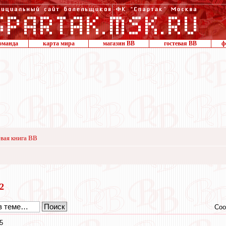
оманда
карта мира
магазин ВВ
гостевая ВВ
ф
вая книга ВВ
22
Соо
5