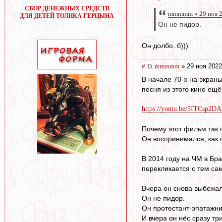
СБОР ДЕНЕЖНЫХ СРЕДСТВ
mmmmm » 29 ноя 2
ДЛЯ ДЕТЕЙ ТОЛИКА ГЕРЦЫНА
Он не пидор.
Он долбо..б)))
#
mmmmm
» 29 ноя 2022
В начале 70-х на экран
песня из этого кино ещё
https://youtu.be/5ITCsp2D
Почему этот фильм так
Он воспринимался, как 
В 2014 году на ЧМ в Бр
перекликается с тем с
Вчера он снова выбежал
Он не пидор.
Он протестант-эпатажни
И вчера он нёс сразу тр