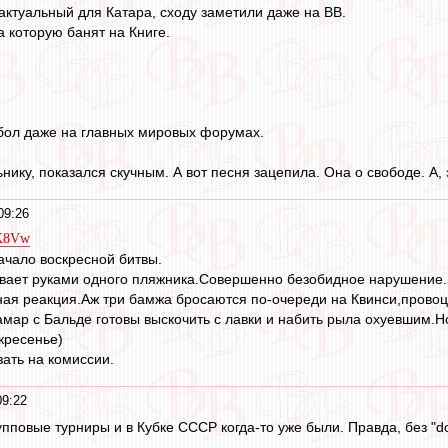
 актуальный для Катара, сходу заметили даже на ВВ.
за которую банят на Книге.
тбол даже на главных мировых форумах.
нику, показался скучным. А вот песня зацепила. Она о свободе. А, 
09:26
WK8Vw
ачало воскресной битвы.
ивает руками одного пляжника.Совершенно безобидное нарушение.
ая реакция.Аж три бамжа бросаются по-очереди на Квинси,провоц
мар с Бальде готовы выскочить с лавки и набить рыла охуевшим.Н
кресенье)
зать на комиссии.
09:22
рупповые турниры и в Кубке СССР когда-то уже были. Правда, без "do