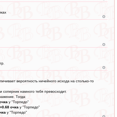
иках
гр.
увеличивает вероятность ничейного исхода на столько-то
и соперник намного тебя превосходит.
ажение. Тогда:
 очка
у "Торпедо"
6=0.68 очка
у "Торпедо"
очка
у "Торпедо"