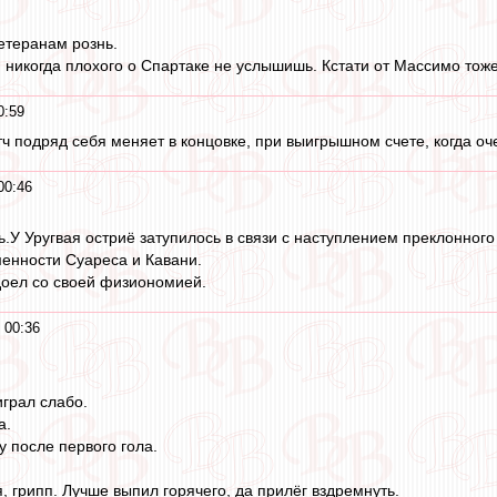
ветеранам рознь.
 никогда плохого о Спартаке не услышишь. Кстати от Массимо тоже
0:59
тч подряд себя меняет в концовке, при выигрышном счете, когда о
00:46
ь.У Уругвая остриё затупилось в связи с наступлением преклонного
енности Суареса и Кавани.
доел со своей физиономией.
 00:36
играл слабо.
а.
у после первого гола.
, грипп. Лучше выпил горячего, да прилёг вздремнуть.