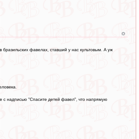
 бразильских фавелах, ставший у нас культовым. А уж
еловека.
ке с надписью "Спасите детей фавел", что напрямую