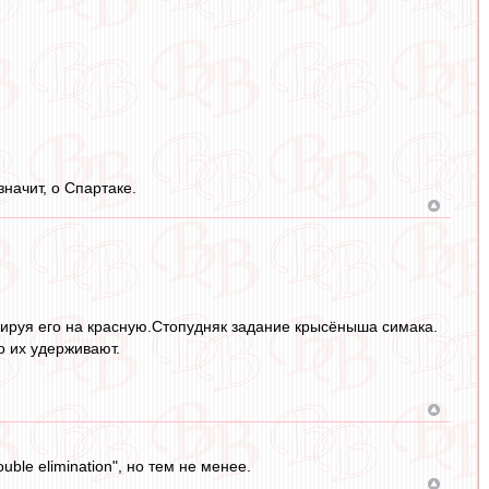
значит, о Спартаке.
ируя его на красную.Стопудняк задание крысёныша симака.
о их удерживают.
uble elimination", но тем не менее.