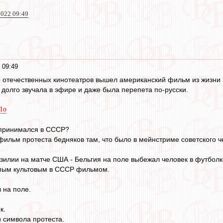
022 09:49
 09:49
ы отечественных кинотеатров вышел американский фильм из жизни в
 долго звучала в эфире и даже была перепета по-русски.
A1o
 принимался в СССР?
фильм протеста бедняков там, что было в мейнстриме советского ч
азилии на матче США - Бельгия на поле выбежал человек в футбол
амым культовым в СССР фильмом.
 на поле.
к.
и символа протеста.