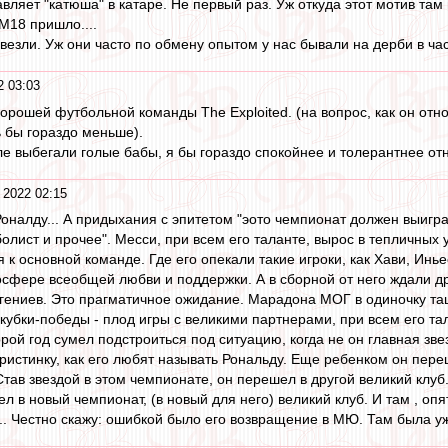
вляет "катюша" в катаре. Не первый раз. Уж откуда этот мотив там 
М18 пришло....
авезли. Уж они часто по обмену опытом у нас бывали на дерби в ча
2 03:03
рошей футбольной команды The Еxploited. (на вопрос, как он относ
ь бы гораздо меньше).
оле выбегали голые бабы, я бы гораздо спокойнее и толерантнее отн
 2022 02:15
налду... А придыхания с эпитетом "эото чемпионат должен выиграт
олист и прочее". Месси, при всем его таланте, вырос в тепличных 
к основной команде. Где его опекали такие игроки, как Хави, Инье
осфере всеобщей любви и поддержки. А в сборной от него ждали др
гениев. Это прагматичное ожидание. Марадона МОГ в одиночку тащи
 кубки-победы - плод игры с великими партнерами, при всем его та
рой год сумел подстроиться под ситуацию, когда не он главная зве
ристинку, как его любят называть Рональду. Еще ребенком он переш
 Став звездой в этом чемпионате, он перешел в другой великий клуб
ел в новый чемпионат, (в новый для него) великий клуб. И там , опя
. Честно скажу: ошибкой было его возвращение в МЮ. Там была уже