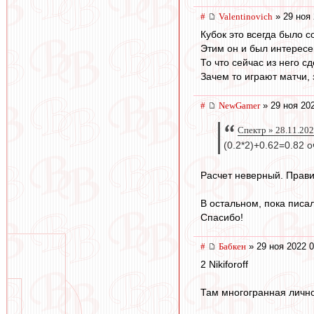
#
Valentinovich
» 29 ноя 
Кубок это всегда было 
Этим он и был интересе
То что сейчас из него с
Зачем то играют матчи, 
#
NewGamer
» 29 ноя 20
Спектр » 28.11.202
(0.2*2)+0.62=0.82 о
Расчет неверный. Прави
В остальном, пока писал
Спасибо!
#
Бабкен
» 29 ноя 2022 0
2 Nikiforoff
Там многогранная лично