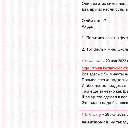
Один из этих символов,
Два других несли суть, 
О чём это я?
Ах да.
1. Политика лезет в фу
2. Тот фильм мне, школь
#
авоська
» 29 ноя 2022 
https://youtu.be/9mycMh
Вот здесь с 5й минуты н
Промес слегка подталк
И абсолютно неадекватн
Там ещё заметно как Ша
Шамар это сделал в вос
Это видео надо бы пока
#
Спектр
» 29 ноя 2022 
Valentinovich
, ну так г