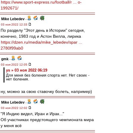
https://www.sport-express.ru/football/r ... o-
1992671/
Mike Lebedev
-
03 ноя 2022 12:33
По разделу "Этот день в Истории" сегодня,
конечно, 1983 год и Астон Вилла, лирика
https://dzen.ru/media/mike_lebedev/spar ...
2780f99ab0
gmk
-
03 ноя 2022 12:05
ys » 03 ноя 2022 06:19
Для меня без боления спорта нет. Нет своих -
нет боления.
ну, можно за свою ставочку болеть, например)
Mike Lebedev
-
03 ноя 2022 12:02
"Я Индию видел, Иран и Ирак..."
Об участниках предстоящего чемпионата мира
у меня всё