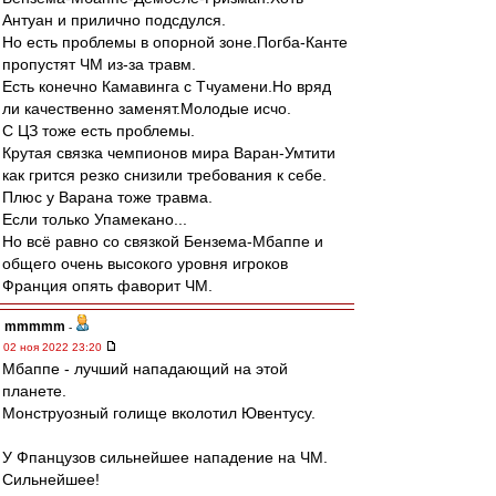
Антуан и прилично подсдулся.
Но есть проблемы в опорной зоне.Погба-Канте
пропустят ЧМ из-за травм.
Есть конечно Камавинга с Тчуамени.Но вряд
ли качественно заменят.Молодые исчо.
С ЦЗ тоже есть проблемы.
Крутая связка чемпионов мира Варан-Умтити
как грится резко снизили требования к себе.
Плюс у Варана тоже травма.
Если только Упамекано...
Но всё равно со связкой Бензема-Мбаппе и
общего очень высокого уровня игроков
Франция опять фаворит ЧМ.
mmmmm
-
02 ноя 2022 23:20
Мбаппе - лучший нападающий на этой
планете.
Монструозный голище вколотил Ювентусу.
У Фпанцузов сильнейшее нападение на ЧМ.
Сильнейшее!