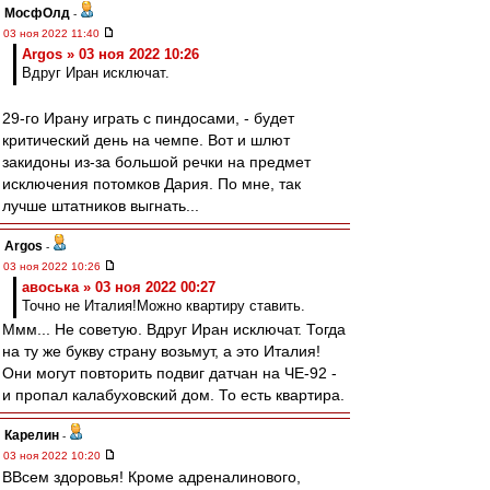
МосфОлд
-
03 ноя 2022 11:40
Argos » 03 ноя 2022 10:26
Вдруг Иран исключат.
29-го Ирану играть с пиндосами, - будет
критический день на чемпе. Вот и шлют
закидоны из-за большой речки на предмет
исключения потомков Дария. По мне, так
лучше штатников выгнать...
Argos
-
03 ноя 2022 10:26
авоська » 03 ноя 2022 00:27
Точно не Италия!Можно квартиру ставить.
Ммм... Не советую. Вдруг Иран исключат. Тогда
на ту же букву страну возьмут, а это Италия!
Они могут повторить подвиг датчан на ЧЕ-92 -
и пропал калабуховский дом. То есть квартира.
Карелин
-
03 ноя 2022 10:20
ВВсем здоровья! Кроме адреналинового,