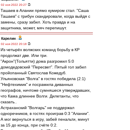
02 ноя 2022 20:27
Ташаев в Алании прямо кумиром стал. "Саша
Ташаев" с трибун скандировали, когда выйдя с
замены, сразу забил. Хоть правда и на
защитника, может, мяч перепишут.
Карелин
-
02 ноя 2022 20:18
Из четырёх волжских команд борьбу в КР
продолжат две. Или три.
"Акрон"(Тольятти) дома разгромил 5:0
домодедовский "Пересвет". Пятый гол забил
пройопанный Святослав Кожедуб.
Ульяновская "Волга" в гостях победила (2:1)
"Нефтехимик" и посрамила диванных
географов, ничтоже сумняшеся утверждавших,
что Кама длиннее Волги. Дилетанты, что
сказать..
Астраханский "Волгарь" не поддержал
одноречников, в гостях проиграв 0:3 "Алании".
А мог вернуться в игру, забей пенальти, минут
за 15 до конца, при счёте 0:2.