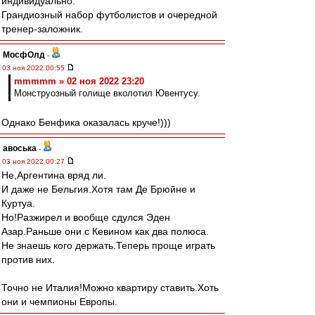
индивидуально.
Грандиозный набор футболистов и очередной
тренер-заложник.
МосфОлд
-
03 ноя 2022 00:55
mmmmm » 02 ноя 2022 23:20
Монструозный голище вколотил Ювентусу.
Однако Бенфика оказалась круче!)))
авоська
-
03 ноя 2022 00:27
Не,Аргентина вряд ли.
И даже не Бельгия.Хотя там Де Брюйне и
Куртуа.
Но!Разжирел и вообще сдулся Эден
Азар.Раньше они с Кевином как два полюса.
Не знаешь кого держать.Теперь проще играть
против них.
Точно не Италия!Можно квартиру ставить.Хоть
они и чемпионы Европы.