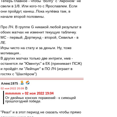
Теперь главное - чтобы "Волгу" с "Акроном" не
свели в 1/8. Или кого-то с Ярославлем. Если
они пройдут, канеш..Пока нулёвка там, в
начале второй половины.
Про ЛЧ. В группе G никакой любой результат в
обоих матчах не изменит текущую табличку.
МС - первый, Дортмунд - второй, Севилья - в
ЛЕ.
Игры чисто на стату и за деньги. Ну, тоже
мотивация..
В других матчах только две интриги, нмв -
останется ли "Ювентус" в ЕК (принимает ПСЖ)
и пройдёт ли "Лейпциг" в ПО ЛЧ (играет в
гостях с "Шахтёром")
Алекс1975
-
02 ноя 2022 20:09
mmmmm » 02 ноя 2022 19:04
От двойных конских поражений - к сияющей
прошлогодней победе.
"Реал" и в этот период не сказать чтобы прямо