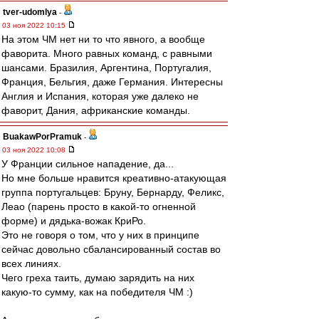
tver-udomlya
-
03 ноя 2022 10:15
На этом ЧМ нет ни то что явного, а вообще
фаворита. Много равных команд, с равными
шансами. Бразилия, Аргентина, Португалия,
Франция, Бельгия, даже Германия. Интересны
Англия и Испания, которая уже далеко не
фаворит, Дания, африканские команды.
BuakawPorPramuk
-
03 ноя 2022 10:08
У Франции сильное нападение, да...
Но мне больше нравится креативно-атакующая
группа португальцев: Бруну, Бернарду, Феликс,
Леао (парень просто в какой-то огненной
форме) и дядька-вожак КриРо.
Это не говоря о том, что у них в принципе
сейчас довольно сбалансированный состав во
всех линиях.
Чего греха таить, думаю зарядить на них
какую-то сумму, как на победителя ЧМ :)