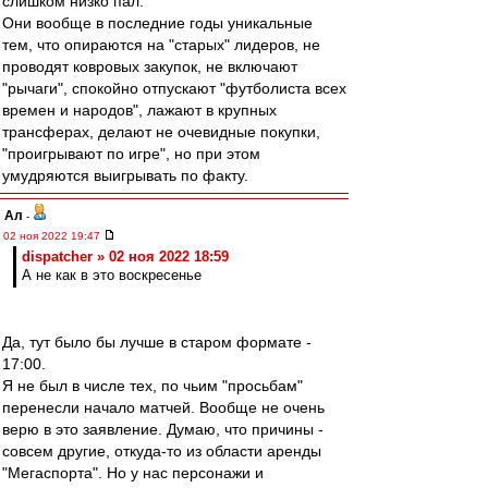
слишком низко пал.
Они вообще в последние годы уникальные
тем, что опираются на "старых" лидеров, не
проводят ковровых закупок, не включают
"рычаги", спокойно отпускают "футболиста всех
времен и народов", лажают в крупных
трансферах, делают не очевидные покупки,
"проигрывают по игре", но при этом
умудряются выигрывать по факту.
Ал
-
02 ноя 2022 19:47
dispatcher » 02 ноя 2022 18:59
А не как в это воскресенье
Да, тут было бы лучше в старом формате -
17:00.
Я не был в числе тех, по чьим "просьбам"
перенесли начало матчей. Вообще не очень
верю в это заявление. Думаю, что причины -
совсем другие, откуда-то из области аренды
"Мегаспорта". Но у нас персонажи и