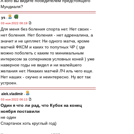
А кого вы видите победителем предстоящего
Мундиаля?
ys
-
03 ноя 2022 06:19
Для меня без боления спорта нет. Нет своих -
нет боления. Нет боления - нет адреналина, а
значит и не цепляет. Ни одного матча, кроме
матчей ФКСМ и каких то попутных ЧР ( где
можно поболеть с каким то минимальным
интересом за соперников условных коней ) уже
наверное годы не видел и ни малейшего
желания нет. Никаких матчей ЛЧ иль чего еще.
Нет наших - скучно и неинтересно. Ну вот так
устроен.
alek.vladimir
-
03 ноя 2022 06:13
Один я что ли рад, что Кубок на конец
ноября поставили
не один
Спартачок хоть круглый год)