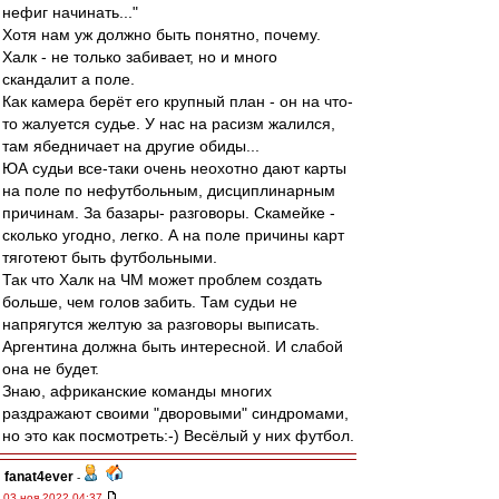
нефиг начинать..."
Хотя нам уж должно быть понятно, почему.
Халк - не только забивает, но и много
скандалит а поле.
Как камера берёт его крупный план - он на что-
то жалуется судье. У нас на расизм жалился,
там ябедничает на другие обиды...
ЮА судьи все-таки очень неохотно дают карты
на поле по нефутбольным, дисциплинарным
причинам. За базары- разговоры. Скамейке -
сколько угодно, легко. А на поле причины карт
тяготеют быть футбольными.
Так что Халк на ЧМ может проблем создать
больше, чем голов забить. Там судьи не
напрягутся желтую за разговоры выписать.
Аргентина должна быть интересной. И слабой
она не будет.
Знаю, африканские команды многих
раздражают своими "дворовыми" синдромами,
но это как посмотреть:-) Весёлый у них футбол.
fanat4ever
-
03 ноя 2022 04:37