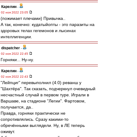
Карелин
-
02 ноя 2022 23:05
(пожимает плечами) Привычка..
А так, конечно: кудатыйопты - это паразиты на
здоровых телах гегемонов и лысинах
интеллигенции.
dispatcher
-
02 ноя 2022 22:45
Горняки... Ну-ну.
Карелин
-
02 ноя 2022 22:43
"Лейпциг" перевыполнил (4:0) реванш у
"Шахтёра". Так сказать, подчеркнул очевидный
несчастный случай в первом туре. Играли в
Варшаве, на стадионе "Легии". Фартовом,
получается, да..
Правда, горняки практически не
сопротивлялись. Сразу какими-то
обречёнными выглядели. Ну, в ЛЕ теперь
оживут.