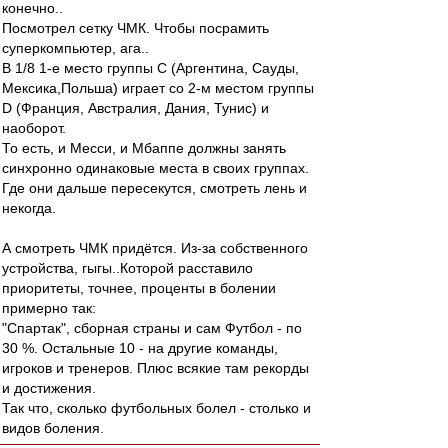
конечно..
Посмотрел сетку ЧМК. Чтобы посрамить
суперкомпьютер, ага..
В 1/8 1-е место группы С (Аргентина, Сауды,
Мексика,Польша) играет со 2-м местом группы
D (Франция, Австралия, Дания, Тунис) и
наоборот.
То есть, и Месси, и Мбаппе должны занять
синхронно одинаковые места в своих группах.
Где они дальше пересекутся, смотреть лень и
некогда.
А смотреть ЧМК придётся. Из-за собственного
устройства, гыгы..Которой расставило
приоритеты, точнее, проценты в болении
примерно так:
"Спартак", сборная страны и сам Футбол - по
30 %. Остальные 10 - на другие команды,
игроков и тренеров. Плюс всякие там рекорды
и достижения.
Так что, сколько футбольных болел - столько и
видов боления.