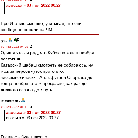
авоська » 03 ноя 2022 00:27
Про Италию смешно, учитывая, что они
вообще не попали на ЧМ.
ys
-
03 ноя 2022 04:28
Один я что ли рад, что Кубок на конец ноября
поставили..
Катарский шабаш смотреть не собираюсь, ну
мож за персов чуток притоплю,
чиссимволически.. А так футбол Спартака до
конца ноября, это ж прекрасно, как раз до
лыжного сезона дотянуть..
mmmmm
-
03 ноя 2022 01:11
авоська » 03 ноя 2022 00:27
авоська » 03 ноя 2022 00:27
Главное - будет вкусно.