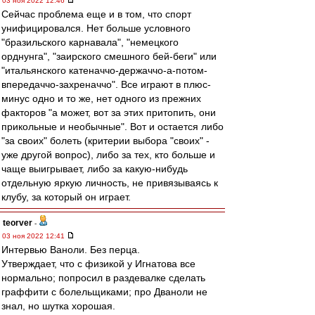
03 ноя 2022 12:46
Сейчас проблема еще и в том, что спорт
унифицировался. Нет больше условного
"бразильского карнавала", "немецкого
орднунга", "заирского смешного бей-беги" или
"итальянского катеначчо-держаччо-а-потом-
впередаччо-захреначчо". Все играют в плюс-
минус одно и то же, нет одного из прежних
факторов "а может, вот за этих притопить, они
прикольные и необычные". Вот и остается либо
"за своих" болеть (критерии выбора "своих" -
уже другой вопрос), либо за тех, кто больше и
чаще выигрывает, либо за какую-нибудь
отдельную яркую личность, не привязываясь к
клубу, за который он играет.
teorver
-
03 ноя 2022 12:41
Интервью Ваноли. Без перца.
Утверждает, что с физикой у Игнатова все
нормально; попросил в раздевалке сделать
граффити с болельщиками; про Дваноли не
знал, но шутка хорошая.