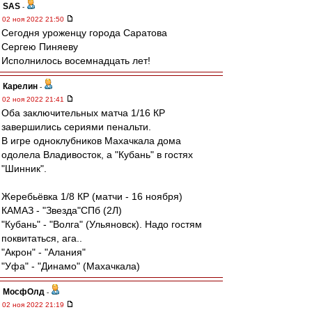
SAS
-
02 ноя 2022 21:50
Сегодня уроженцу города Саратова
Сергею Пиняеву
Исполнилось восемнадцать лет!
Карелин
-
02 ноя 2022 21:41
Оба заключительных матча 1/16 КР
завершились сериями пенальти.
В игре одноклубников Махачкала дома
одолела Владивосток, а "Кубань" в гостях
"Шинник".
Жеребьёвка 1/8 КР (матчи - 16 ноября)
КАМАЗ - "Звезда"СПб (2Л)
"Кубань" - "Волга" (Ульяновск). Надо гостям
поквитаться, ага..
"Акрон" - "Алания"
"Уфа" - "Динамо" (Махачкала)
МосфОлд
-
02 ноя 2022 21:19