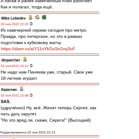
А багаж и ранее намеченный план работает.
Как и полагал, тогда ещё..
Mike Lebedev
-
02 ноя 2022 22:22
Из навечерней лирики сегодня про метро.
Правда, про питерское, но это в рамках
подготовки к кубковому матчу
https://dzen.ru/a/Y11nYkOuSn2vqSoF
dispatcher
-
02 ноя 2022 22:12
Не надо нам Пиняева уже, старый. Свои уже
18-летние играют.
Карелин
-
02 ноя 2022 22:08
SAS
,
(удручённо) Ну, всё..Женят теперь Сергея, как
пить дать окрутят.
"Но это вряд ли, скажи, Серега!" (Высоцкий)
Редактировалось 02 ноя 2022 22:13