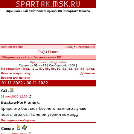
Официальный сайт болельщиков ФК "Спартак" Москва
Полная версия
Вход
•
Регистрация
FAQ
•
Поиск
Общение на сайте
Гостевая книга ВВ
»
Пред. тема
|
След. тема
Страница
90
из
94
[ Сообщений: 4660 ]
На страницу
Пред.
1
...
87
,
88
,
89
,
90
,
91
,
92
,
93
,
94
След.
Начать новую тему
Добавить
Версия для печати
01.11.2022 - 30.11.2022
Gt3
-
03 ноя 2022 12:50
BuakawPorPramuk
,
Криро это балласт, без него намного лучше
порты играют. На че он утопил команду.
Последнее сообщение
Спектр
-