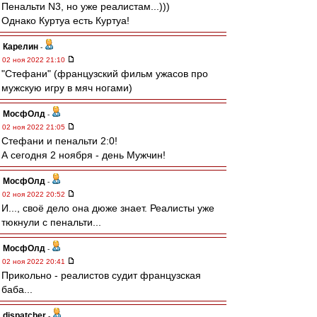
Пенальти N3, но уже реалистам...)))
Однако Куртуа есть Куртуа!
Карелин
-
02 ноя 2022 21:10
"Стефани" (французский фильм ужасов про
мужскую игру в мяч ногами)
МосфОлд
-
02 ноя 2022 21:05
Стефани и пенальти 2:0!
А сегодня 2 ноября - день Мужчин!
МосфОлд
-
02 ноя 2022 20:52
И..., своё дело она дюже знает. Реалисты уже
тюкнули с пенальти...
МосфОлд
-
02 ноя 2022 20:41
Прикольно - реалистов судит французская
баба...
dispatcher
-