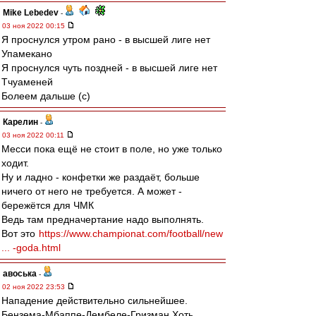
Mike Lebedev
-
03 ноя 2022 00:15
Я проснулся утром рано - в высшей лиге нет
Упамекано
Я проснулся чуть поздней - в высшей лиге нет
Тчуаменей
Болеем дальше (с)
Карелин
-
03 ноя 2022 00:11
Месси пока ещё не стоит в поле, но уже только
ходит.
Ну и ладно - конфетки же раздаёт, больше
ничего от него не требуется. А может -
бережётся для ЧМК
Ведь там предначертание надо выполнять.
Вот это
https://www.championat.com/football/new
... -goda.html
авоська
-
02 ноя 2022 23:53
Нападение действительно сильнейшее.
Бензема-Мбаппе-Дембеле-Гризман.Хоть