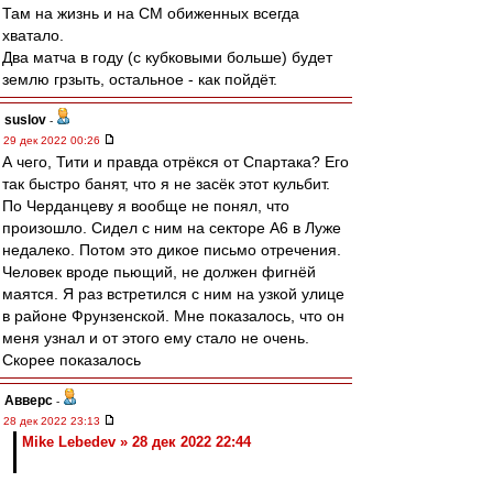
Там на жизнь и на СМ обиженных всегда
хватало.
Два матча в году (с кубковыми больше) будет
землю грзыть, остальное - как пойдёт.
suslov
-
29 дек 2022 00:26
А чего, Тити и правда отрёкся от Спартака? Его
так быстро банят, что я не засёк этот кульбит.
По Черданцеву я вообще не понял, что
произошло. Сидел с ним на секторе А6 в Луже
недалеко. Потом это дикое письмо отречения.
Человек вроде пьющий, не должен фигнёй
маятся. Я раз встретился с ним на узкой улице
в районе Фрунзенской. Мне показалось, что он
меня узнал и от этого ему стало не очень.
Скорее показалось
Авверс
-
28 дек 2022 23:13
Mike Lebedev » 28 дек 2022 22:44