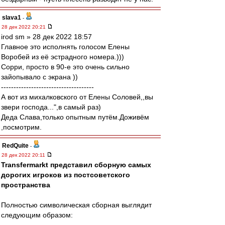
slava1
-
28 дек 2022 20:21
irod sm » 28 дек 2022 18:57
Главное это исполнять голосом Елены
Воробей из её эстрадного номера.)))
Сорри, просто в 90-е это очень сильно
зайопывало с экрана ))
-------------------------------------
А вот из михалковского от Елены Соловей,,вы
звери господа...",в самый раз)
Деда Слава,только опытным путём.Доживём
,посмотрим.
RedQuite
-
28 дек 2022 20:11
Transfermarkt представил сборную самых
дорогих игроков из постсоветского
пространства
Полностью символическая сборная выглядит
следующим образом: