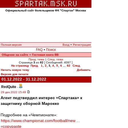
Официальный сайт болельщиков ФК "Спартак" Москва
Полная версия
Вход
•
Регистрация
FAQ
•
Поиск
Общение на сайте
Гостевая книга ВВ
»
Пред. тема
|
След. тема
Страница
3
из
82
[ Сообщений: 4097 ]
На страницу
Пред.
1
,
2
,
3
,
4
,
5
,
6
...
82
След.
Начать новую тему
Добавить
Версия для печати
01.12.2022 - 31.12.2022
RedQuite
-
29 дек 2022 15:49
Агент подтвердил интерес «Спартака» к
защитнику сборной Марокко
Подробнее на «Чемпионате»:
https://www.championat.com/football/new ...
=copypaste