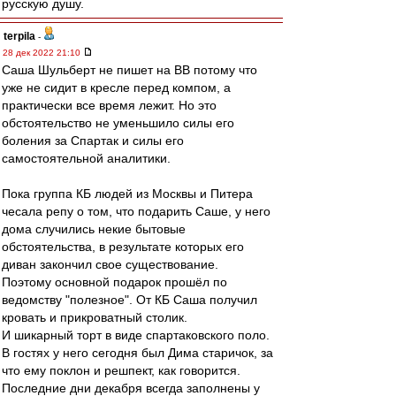
русскую душу.
terpila
-
28 дек 2022 21:10
Саша Шульберт не пишет на ВВ потому что
уже не сидит в кресле перед компом, а
практически все время лежит. Но это
обстоятельство не уменьшило силы его
боления за Спартак и силы его
самостоятельной аналитики.
Пока группа КБ людей из Москвы и Питера
чесала репу о том, что подарить Саше, у него
дома случились некие бытовые
обстоятельства, в результате которых его
диван закончил свое существование.
Поэтому основной подарок прошёл по
ведомству "полезное". От КБ Саша получил
кровать и прикроватный столик.
И шикарный торт в виде спартаковского поло.
В гостях у него сегодня был Дима старичок, за
что ему поклон и решпект, как говорится.
Последние дни декабря всегда заполнены у