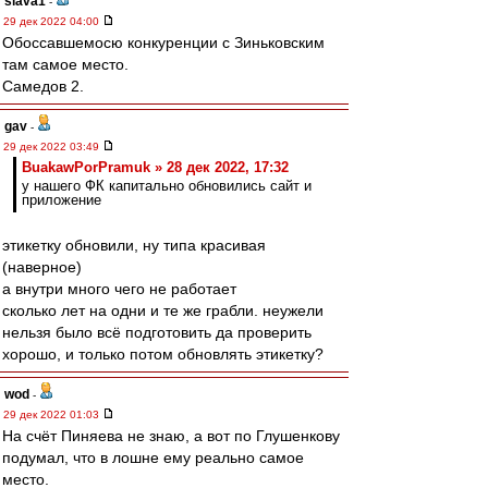
slava1
-
29 дек 2022 04:00
Обоссавшемосю конкуренции с Зиньковским
там самое место.
Самедов 2.
gav
-
29 дек 2022 03:49
BuakawPorPramuk » 28 дек 2022, 17:32
у нашего ФК капитально обновились сайт и
приложение
этикетку обновили, ну типа красивая
(наверное)
а внутри много чего не работает
сколько лет на одни и те же грабли. неужели
нельзя было всё подготовить да проверить
хорошо, и только потом обновлять этикетку?
wod
-
29 дек 2022 01:03
На счёт Пиняева не знаю, а вот по Глушенкову
подумал, что в лошне ему реально самое
место.