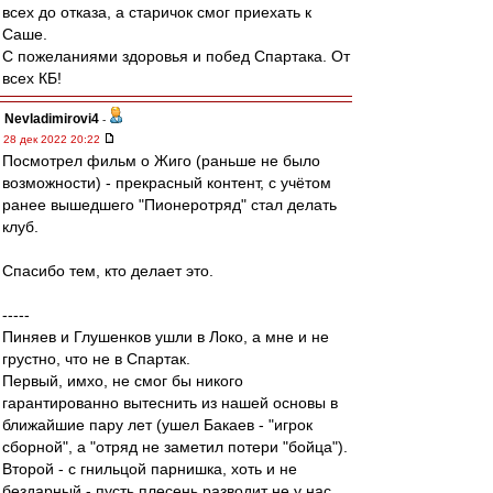
всех до отказа, а старичок смог приехать к
Саше.
С пожеланиями здоровья и побед Спартака. От
всех КБ!
Nevladimirovi4
-
28 дек 2022 20:22
Посмотрел фильм о Жиго (раньше не было
возможности) - прекрасный контент, с учётом
ранее вышедшего "Пионеротряд" стал делать
клуб.
Спасибо тем, кто делает это.
-----
Пиняев и Глушенков ушли в Локо, а мне и не
грустно, что не в Спартак.
Первый, имхо, не смог бы никого
гарантированно вытеснить из нашей основы в
ближайшие пару лет (ушел Бакаев - "игрок
сборной", а "отряд не заметил потери "бойца").
Второй - с гнильцой парнишка, хоть и не
бездарный - пусть плесень разводит не у нас.