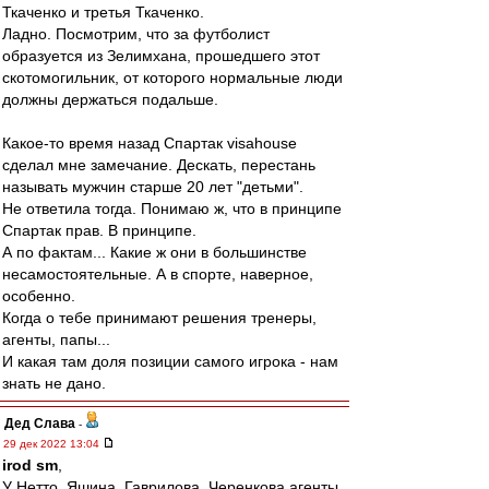
Ткаченко и третья Ткаченко.
Ладно. Посмотрим, что за футболист
образуется из Зелимхана, прошедшего этот
скотомогильник, от которого нормальные люди
должны держаться подальше.
Какое-то время назад Спартак visahouse
сделал мне замечание. Дескать, перестань
называть мужчин старше 20 лет "детьми".
Не ответила тогда. Понимаю ж, что в принципе
Спартак прав. В принципе.
А по фактам... Какие ж они в большинстве
несамостоятельные. А в спорте, наверное,
особенно.
Когда о тебе принимают решения тренеры,
агенты, папы...
И какая там доля позиции самого игрока - нам
знать не дано.
Дед Слава
-
29 дек 2022 13:04
irod sm
,
У Нетто, Яшина, Гаврилова, Черенкова агенты