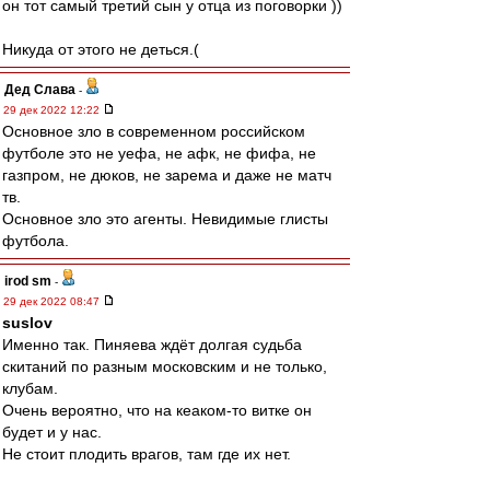
он тот самый третий сын у отца из поговорки ))
Никуда от этого не деться.(
Дед Слава
-
29 дек 2022 12:22
Основное зло в современном российском
футболе это не уефа, не афк, не фифа, не
газпром, не дюков, не зарема и даже не матч
тв.
Основное зло это агенты. Невидимые глисты
футбола.
irod sm
-
29 дек 2022 08:47
suslov
Именно так. Пиняева ждёт долгая судьба
скитаний по разным московским и не только,
клубам.
Очень вероятно, что на кеаком-то витке он
будет и у нас.
Не стоит плодить врагов, там где их нет.