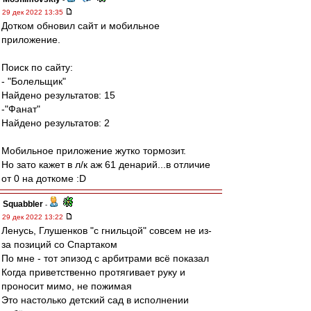
29 дек 2022 13:35
Дотком обновил сайт и мобильное
приложение.
Поиск по сайту:
- "Болельщик"
Найдено результатов: 15
-"Фанат"
Найдено результатов: 2
Мобильное приложение жутко тормозит.
Но зато кажет в л/к аж 61 денарий...в отличие
от 0 на доткоме :D
Squabbler
-
29 дек 2022 13:22
Ленусь, Глушенков "с гнильцой" совсем не из-
за позиций со Спартаком
По мне - тот эпизод с арбитрами всё показал
Когда приветственно протягивает руку и
проносит мимо, не пожимая
Это настолько детский сад в исполнении