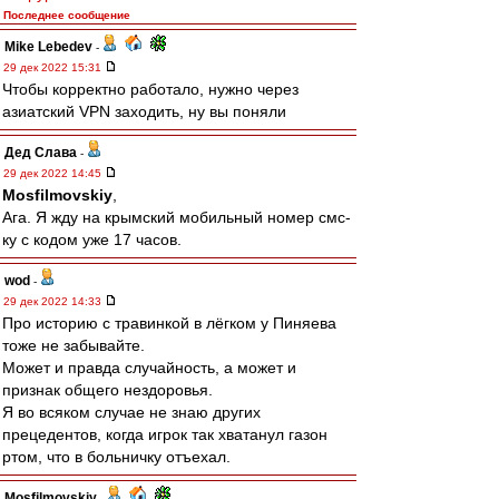
Последнее сообщение
Mike Lebedev
-
29 дек 2022 15:31
Чтобы корректно работало, нужно через
азиатский VPN заходить, ну вы поняли
Дед Слава
-
29 дек 2022 14:45
Mosfilmovskiy
,
Ага. Я жду на крымский мобильный номер смс-
ку с кодом уже 17 часов.
wod
-
29 дек 2022 14:33
Про историю с травинкой в лёгком у Пиняева
тоже не забывайте.
Может и правда случайность, а может и
признак общего нездоровья.
Я во всяком случае не знаю других
прецедентов, когда игрок так хватанул газон
ртом, что в больничку отъехал.
Mosfilmovskiy
-