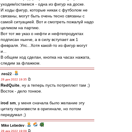
уходим/остаемся - одна из фигур на доске.
И ходы фигур, которые никак с футболом не
связаны, могут быть очень тесно связаны с
самой ситуацией. Вот и смотреть пожалуй надо
целиком на партию.
Вот тот же указ о нефти и нефтепродуктах
подписан нынче, а в силу вступает аж 1
февраля. Упс...Хотя какой-то из фигур могут
и...
В общем ход сделан, кнопка на часах нажата,
следим за флажком.
лео22
-
28 дек 2022 19:35
RedQuite
, ну а теперь пусть потреплют там ;)
Восток - дело тонкое.
irod sm
, у меня сначала было желание эту
цитату произвести в оригинале, но потом
передумал ;)
Mike Lebedev
-
28 дек 2022 19:09