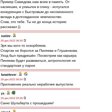
Пример Самедова нам всем в память. От
насмешек, и ухмылок в спину - испугался
конкуренции с Быстровым до несомненного
вклада в долгожданное чемпионство.
Слав, это тебе. Ты не до конца историю
рассказал.))
suslov
-
29 дек 2022 08:30
Зря мы кого-то оскорбляем.
Спартак не боролся за Пиняева и Глушенкова.
Уход был предрешён. Посмотрим как карьера
Пиняева будет развиваться, антропология не
стандартная у парня.
fanat4ever
-
29 дек 2022 06:54
Приложение реально нерабочее выпустили.
ys
-
29 дек 2022 05:09
Саню Шульберта с прошедшим!