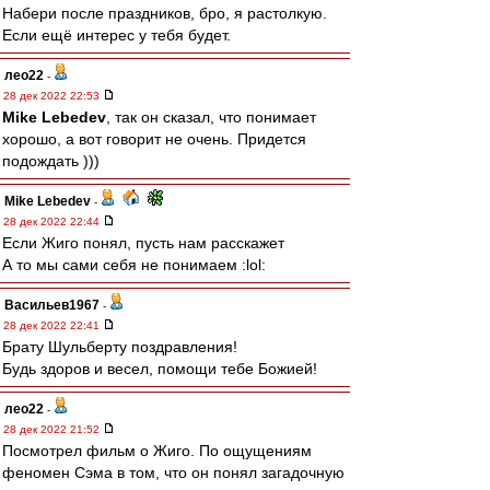
Набери после праздников, бро, я растолкую.
Если ещё интерес у тебя будет.
лео22
-
28 дек 2022 22:53
Mike Lebedev
, так он сказал, что понимает
хорошо, а вот говорит не очень. Придется
подождать )))
Mike Lebedev
-
28 дек 2022 22:44
Если Жиго понял, пусть нам расскажет
А то мы сами себя не понимаем :lol:
Васильев1967
-
28 дек 2022 22:41
Брату Шульберту поздравления!
Будь здоров и весел, помощи тебе Божией!
лео22
-
28 дек 2022 21:52
Посмотрел фильм о Жиго. По ощущениям
феномен Сэма в том, что он понял загадочную