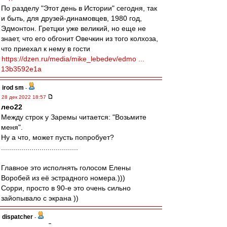
По разделу "Этот день в Истории" сегодня, так
и быть, для друзей-динамовцев, 1980 год,
Эдмонтон. Гретцки уже великий, но еще не
знает, что его обгонит Овечкин из того колхоза,
что приехал к нему в гости
https://dzen.ru/media/mike_lebedev/edmo ...
13b3592e1a
irod sm
-
28 дек 2022 18:57
лео22
Между строк у Заремы читается: "Возьмите
меня".
Ну а что, может пусть попробует?
......................................
Главное это исполнять голосом Елены
Воробей из её эстрадного номера.)))
Сорри, просто в 90-е это очень сильно
зайопывало с экрана ))
dispatcher
-
28 дек 2022 18:55