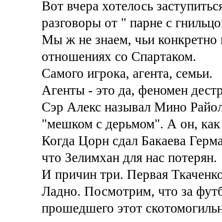
Вот вчера хотелось заступитьс
разговоры от " парне с гнильц
Мы ж не знаем, чьи конкретно
отношениях со Спартаком.
Самого игрока, агента, семьи.
Агенты - это да, феномен дест
Сэр Алекс называл Мино Райолу
"мешком с дерьмом". А он, как 
Когда Цорн сдал Бакаева Герма
что Зелимхан для нас потерян.
И причин три. Первая Ткаченко
Ладно. Посмотрим, что за футб
прошедшего этот скотомогильн