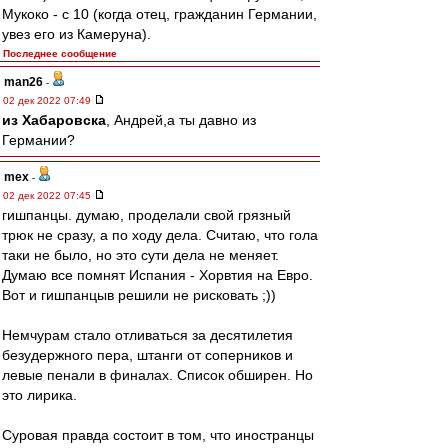
Мукоко - с 10 (когда отец, гражданин Германии,
увез его из Камеруна).
Последнее сообщение
man26
-
02 дек 2022 07:49
из Хабаровска
, Андрей,а ты давно из
Германии?
mex
-
02 дек 2022 07:45
гишпанцы. думаю, проделали свой грязный
трюк не сразу, а по ходу дела. Считаю, что гола
таки не было, но это сути дела не меняет.
Думаю все помнят Испания - Хорвтия на Евро.
Вот и гишпанцыв решили не рисковать ;))
Немчурам стало отливаться за десятилетия
безудержного пера, штанги от соперников и
левые пенали в финалах. Список обширен. Но
это лирика.
Суровая правда состоит в том, что иностранцы