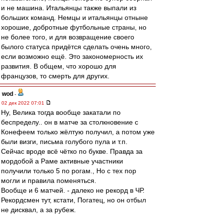
и не машина. Итальянцы также выпали из
больших команд. Немцы и итальянцы отныне
хорошие, добротные футбольные страны, но
не более того, и для возвращение своего
былого статуса придётся сделать очень много,
если возможно ещё. Это закономерность их
развития. В общем, что хорошо для
французов, то смерть для других.
wod
-
02 дек 2022 07:01
Ну, Велика тогда вообще закатали по
беспределу.. он в матче за столкновение с
Конефеем только жёлтую получил, а потом уже
были визги, письма голубого пула и т.п.
Сейчас вроде всё чётко по букве. Правда за
мордобой а Раме активные участники
получили только 5 по рогам., Но с тех пор
могли и правила поменяться.
Вообще и 6 матчей. - далеко не рекорд в ЧР.
Рекордсмен тут, кстати, Погатец, но он отбыл
не дисквал, а за рубеж.