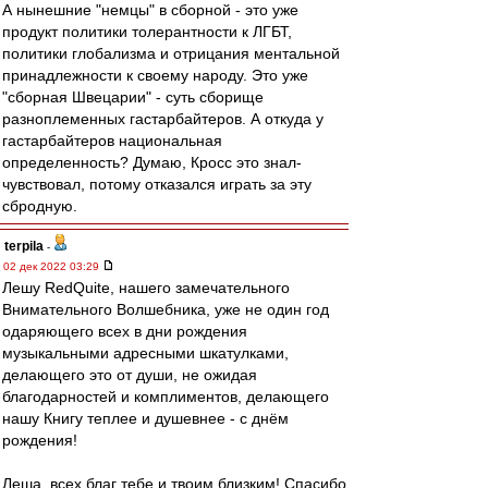
А нынешние "немцы" в сборной - это уже
продукт политики толерантности к ЛГБТ,
политики глобализма и отрицания ментальной
принадлежности к своему народу. Это уже
"сборная Швецарии" - суть сборище
разноплеменных гастарбайтеров. А откуда у
гастарбайтеров национальная
определенность? Думаю, Кросс это знал-
чувствовал, потому отказался играть за эту
сбродную.
terpila
-
02 дек 2022 03:29
Лешу RedQuite, нашего замечательного
Внимательного Волшебника, уже не один год
одаряющего всех в дни рождения
музыкальными адресными шкатулками,
делающего это от души, не ожидая
благодарностей и комплиментов, делающего
нашу Книгу теплее и душевнее - с днём
рождения!
Леша, всех благ тебе и твоим близким! Спасибо