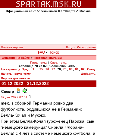
Официальный сайт болельщиков ФК "Спартак" Москва
Полная версия
Вход
•
Регистрация
FAQ
•
Поиск
Общение на сайте
Гостевая книга ВВ
»
Пред. тема
|
След. тема
Страница
78
из
82
[ Сообщений: 4097 ]
На страницу
Пред.
1
...
75
,
76
,
77
,
78
,
79
,
80
,
81
,
82
След.
Начать новую тему
Добавить
Версия для печати
01.12.2022 - 31.12.2022
Спектр
-
02 дек 2022 07:51
mex
, в сборной Германии ровно два
футболиста, родившихся не в Германии:
Белла-Кочап и Мукоко.
При этом Белла-Кочап (уроженец Парижа, сын
"немецкого камерунца" Сирила Флорана-
Белла) с 4 лет в системе немецкого футбола, а