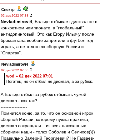
Спектр
-
02 дек 2022 07:38
Nevladimirovi4
, Бальде отбывает дисквал не в
конкретном чемпионате, а "глобальный"
антидопинговый. Это как Егору Ильичу после
бромантана вообще запретили в футбол год
играть, а не только за сборную России и
"Спартак".
Nevladimirovi4
-
02 дек 2022 07:36
wod » 02 дек 2022 07:01
Погатец, но он отбыл не дисквал, а за рубеж.
А Бальде отбыл за рубеж отбывать чужой
дисквал - как так?
-----------------
Помнится коню, за то, что он основной игрок
сборной России, которому нужна практика,
дисквал сокращали... из всех наказанных
сборники наши - толко Соболев и Селихов))))
Правильно Валерий Георгиевич? Не Газзаев-