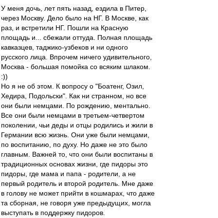
У меня дочь, лет пять назад, ездила в Питер,
через Москву. Дело было на НГ. В Москве, как
раз, и встретили НГ. Пошли на Красную
площадь и... сбежали оттуда. Полная площадь
кавказцев, таджико-узбеков и ни одного
русского лица. Впрочем ничего удивительного,
Москва - большая помойка со всяким шлаком.
:))
Но я не об этом. К вопросу о "Боатенг, Озил,
Хедира, Подольски". Как ни странном, но все
они были немцами. По рождению, ментально.
Все они были немцами в третьем-четвертом
поколении, чьи деды и отцы родились и жили в
Германии всю жизнь. Они уже были немцами,
по воспитанию, по духу. Но даже не это было
главным. Важней то, что они были воспитаны в
традиционных основах жизни, где пидоры это
пидоры, где мама и папа - родители, а не
первый родитель и второй родитель. Мне даже
в голову не может прийти в кошмарах, что даже
та сборная, не говоря уже предыдущих, могла
выступать в поддержку пидоров.