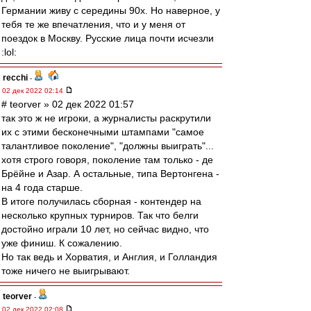
Германии живу с середины 90х. Но наверное, у
тебя те же впечатления, что и у меня от
поездок в Москву. Русские лица почти исчезли
:lol:
recchi
-
02 дек 2022 02:14
# teorver » 02 дек 2022 01:57
так это ж не игроки, а журналисты раскрутили
их с этими бесконечными штампами "самое
талантливое поколение", "должны выиграть"...
хотя строго говоря, поколение там только - де
Брёйне и Азар. А остальные, типа Вертонгена -
на 4 года старше.
В итоге получилась сборная - контендер на
несколько крупных турниров. Так что белги
достойно играли 10 лет, но сейчас видно, что
уже финиш. К сожалению.
Но так ведь и Хорватия, и Англия, и Голландия
тоже ничего не выигрывают.
teorver
-
02 дек 2022 02:08