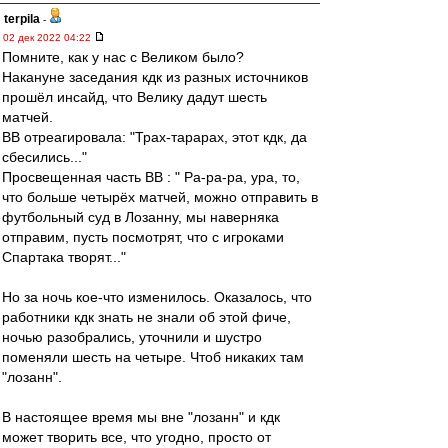
terpila
-
02 дек 2022 04:22
Помните, как у нас с Великом было?
Накануне заседания кдк из разных источников
прошёл инсайд, что Велику дадут шесть
матчей.
ВВ отреагировала: "Трах-тарарах, этот кдк, да
сбесились..."
Просвещенная часть ВВ : " Ра-ра-ра, ура, то,
что больше четырёх матчей, можно отправить в
футбольный суд в Лозанну, мы наверняка
отправим, пусть посмотрят, что с игроками
Спартака творят..."
Но за ночь кое-что изменилось. Оказалось, что
работники кдк знать не знали об этой фиче,
ночью разобрались, уточнили и шустро
поменяли шесть на четыре. Чтоб никаких там
"лозанн".
В настоящее время мы вне "лозанн" и кдк
может творить все, что угодно, просто от