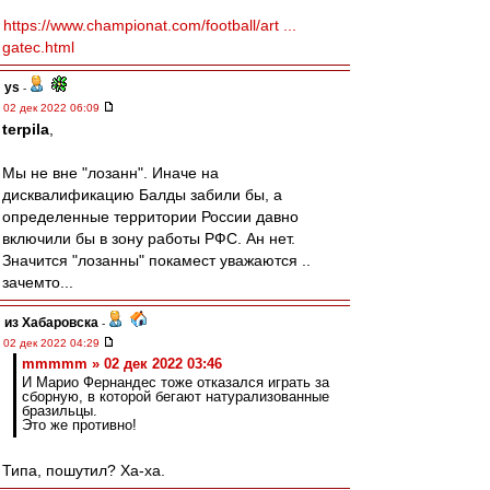
https://www.championat.com/football/art ...
gatec.html
ys
-
02 дек 2022 06:09
terpila
,
Мы не вне "лозанн". Иначе на
дисквалификацию Балды забили бы, а
определенные территории России давно
включили бы в зону работы РФС. Ан нет.
Значится "лозанны" покамест уважаются ..
зачемто...
из Хабаровска
-
02 дек 2022 04:29
mmmmm » 02 дек 2022 03:46
И Марио Фернандес тоже отказался играть за
сборную, в которой бегают натурализованные
бразильцы.
Это же противно!
Типа, пошутил? Ха-ха.