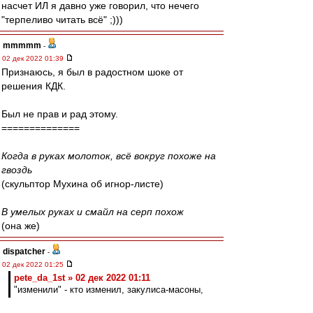
насчет ИЛ я давно уже говорил, что нечего
"терпеливо читать всё" ;)))
mmmmm
-
02 дек 2022 01:39
Признаюсь, я был в радостном шоке от
решения КДК.
Был не прав и рад этому.
==============
Когда в руках молоток, всё вокруг похоже на
гвоздь
(скульптор Мухина об игнор-листе)
В умелых руках и смайл на серп похож
(она же)
dispatcher
-
02 дек 2022 01:25
pete_da_1st » 02 дек 2022 01:11
"изменили" - кто изменил, закулиса-масоны,