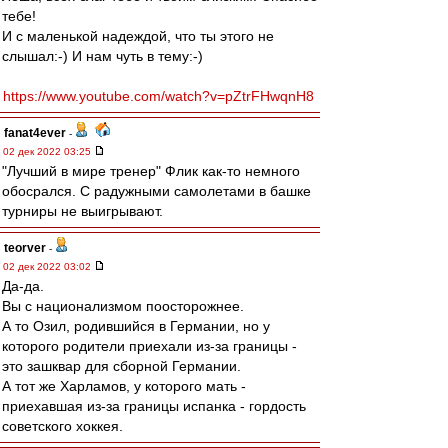
тебе!
И с маленькой надеждой, что ты этого не
слышал:-) И нам чуть в тему:-)
https://www.youtube.com/watch?v=pZtrFHwqnH8
fanat4ever
-
02 дек 2022 03:25
"Лучший в мире тренер" Флик как-то немного
обосрался. С радужными самолетами в башке
турниры не выигрывают.
teorver
-
02 дек 2022 03:02
Да-да.
Вы с национализмом поосторожнее.
А то Озил, родившийся в Германии, но у
которого родители приехали из-за границы -
это зашквар для сборной Германии.
А тот же Харламов, у которого мать -
приехавшая из-за границы испанка - гордость
советского хоккея.