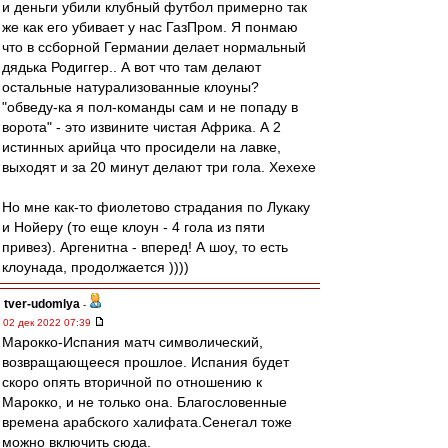
и деньги убили клубный футбол примерно так
же как его убивает у нас ГазПром. Я понмаю
что в ссборной Германии делает нормальный
дядька Родиггер.. А вот что там делают
остальные натурализованные клоуны?
"обведу-ка я пол-команды сам и не попаду в
ворота" - это извините чистая Африка. А 2
истинных арийца что просидели на лавке,
выходят и за 20 минут делают три гола. Хехехе
Но мне как-то фиолетово страдания по Лукаку
и Нойеру (то еще клоун - 4 гола из пяти
привез). Аргенитна - вперед! А шоу, то есть
клоунада, продолжается ))))
tver-udomlya
-
02 дек 2022 07:39
Марокко-Испания матч символический,
возвращающееся прошлое. Испания будет
скоро опять вторичной по отношению к
Марокко, и не только она. Благословенные
времена арабского халифата.Сенегал тоже
можно включить сюда.