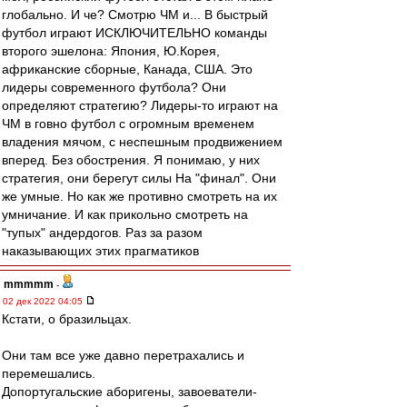
глобально. И че? Смотрю ЧМ и... В быстрый
футбол играют ИСКЛЮЧИТЕЛЬНО команды
второго эшелона: Япония, Ю.Корея,
африканские сборные, Канада, США. Это
лидеры современного футбола? Они
определяют стратегию? Лидеры-то играют на
ЧМ в говно футбол с огромным временем
владения мячом, с неспешным продвижением
вперед. Без обострения. Я понимаю, у них
стратегия, они берегут силы На "финал". Они
же умные. Но как же противно смотреть на их
умничание. И как прикольно смотреть на
"тупых" андердогов. Раз за разом
наказывающих этих прагматиков
mmmmm
-
02 дек 2022 04:05
Кстати, о бразильцах.
Они там все уже давно перетрахались и
перемешались.
Допортугальские аборигены, завоеватели-