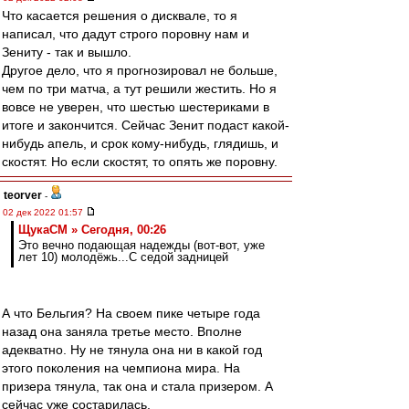
Что касается решения о дисквале, то я
написал, что дадут строго поровну нам и
Зениту - так и вышло.
Другое дело, что я прогнозировал не больше,
чем по три матча, а тут решили жестить. Но я
вовсе не уверен, что шестью шестериками в
итоге и закончится. Сейчас Зенит подаст какой-
нибудь апель, и срок кому-нибудь, глядишь, и
скостят. Но если скостят, то опять же поровну.
teorver
-
02 дек 2022 01:57
ЩукаСМ » Сегодня, 00:26
Это вечно подающая надежды (вот-вот, уже
лет 10) молодёжь...С седой задницей
А что Бельгия? На своем пике четыре года
назад она заняла третье место. Вполне
адекватно. Ну не тянула она ни в какой год
этого поколения на чемпиона мира. На
призера тянула, так она и стала призером. А
сейчас уже состарилась.