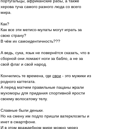
португальцы, африканские рабы, а также
херова туча самого разного люда со всего
мира.
Как?
Как все эти метисо-мулаты могут играть за
свою страну?
В чём их самоидентичность???
А ведь, сука, язык не повернётся сказать, что в
сборной они ломают ноги за бабло, а не за
свой флаг и свой народ.
Кончились те времена, где
свои
- это мужики из
родного каттегата.
А перед матчем правильные пацаны жрали
мухоморы для придания спортивной ярости
своему волосатому телу.
Славные были деньки.
Но на смену им подло пришли ватерклозеты и
инет в смартфоне.
И в этом враждебном мире можно через