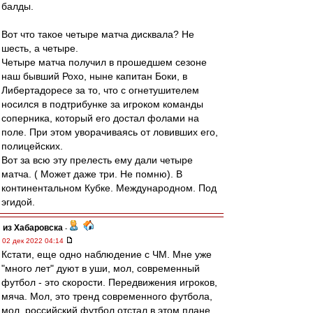
балды.
Вот что такое четыре матча дисквала? Не
шесть, а четыре.
Четыре матча получил в прошедшем сезоне
наш бывший Рохо, ныне капитан Боки, в
Либертадоресе за то, что с огнетушителем
носился в подтрибунке за игроком команды
соперника, который его достал фолами на
поле. При этом уворачиваясь от ловивших его,
полицейских.
Вот за всю эту прелесть ему дали четыре
матча. ( Может даже три. Не помню). В
континентальном Кубке. Международном. Под
эгидой.
из Хабаровска
-
02 дек 2022 04:14
Кстати, еще одно наблюдение с ЧМ. Мне уже
"много лет" дуют в уши, мол, современный
футбол - это скорости. Передвижения игроков,
мяча. Мол, это тренд современного футбола,
мол, российский футбол отстал в этом плане