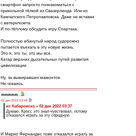
смартфон запросто познакомиться с
прикольной тёлкой из Свазерленда. Или из
Камчатского Петропавловска. Даже не вставая
с ватерклозета.
И по-тёплому обсудить игру Спартака.
Полностью ебанутый народ судорожно
пытается въехать в эту новую жизнь.
Это я, это ты, это мы все.
Катар верхних дыхательных путей развития
цивилизации.
Ну, за вымиравших мамонтов.
Не чокаясь.
mmmmm
-
02 дек 2022 03:46
из Хабаровска » 02 дек 2022 03:37
Думаю, Кросс это знал-чувствовал, потому
отказался играть за эту сбродную.
И Марио Фернандес тоже отказался играть за