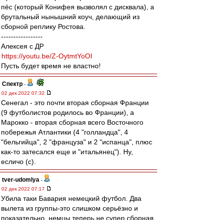
пёс (который Конифея вызволял с дисквала), а
брутальный нынышний коуч, делающий из
сборной реплику Ростова.
-----------------
Алексея с ДР
https://youtu.be/Z-OytmtYoOI
Пусть будет время не властно!
Спектр
-
02 дек 2022 07:32
Сенегал - это почти вторая сборная Франции
(9 футболистов родилось во Франции), а
Марокко - вторая сборная всего Восточного
побережья Атлантики (4 "голландца", 4
"бельгийца", 2 "француза" и 2 "испанца", плюс
как-то затесался еще и "итальянец"). Ну,
есличо (с).
tver-udomlya
-
02 дек 2022 07:17
Убила таки Бавария немецкий футбол. Два
вылета из группы-это слишком серьёзно и
показательно, немцы теперь не супер сборная