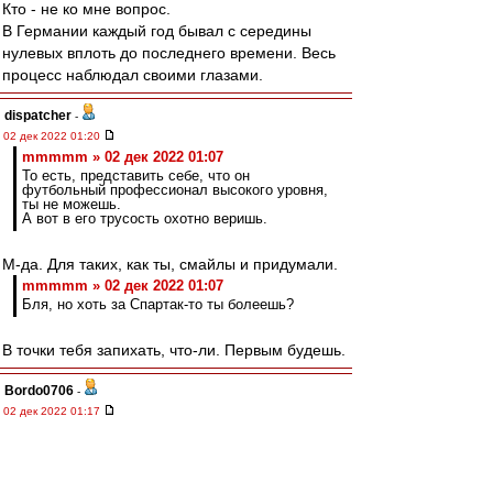
Кто - не ко мне вопрос.
В Германии каждый год бывал с середины
нулевых вплоть до последнего времени. Весь
процесс наблюдал своими глазами.
dispatcher
-
02 дек 2022 01:20
mmmmm » 02 дек 2022 01:07
То есть, представить себе, что он
футбольный профессионал высокого уровня,
ты не можешь.
А вот в его трусость охотно веришь.
М-да. Для таких, как ты, смайлы и придумали.
mmmmm » 02 дек 2022 01:07
Бля, но хоть за Спартак-то ты болеешь?
В точки тебя запихать, что-ли. Первым будешь.
Bordo0706
-
02 дек 2022 01:17
Удивительная вещь. Единственное в данной
ситуации разумное объяснение, что Промес
толкался с Барриосом, и оба получили бы по