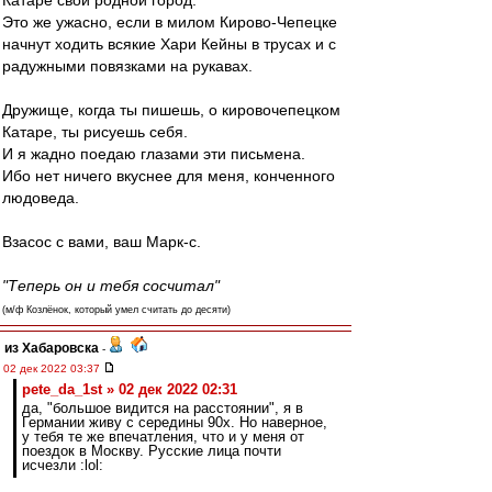
Катаре свой родной город.
Это же ужасно, если в милом Кирово-Чепецке
начнут ходить всякие Хари Кейны в трусах и с
радужными повязками на рукавах.
Дружище, когда ты пишешь, о кировочепецком
Катаре, ты рисуешь себя.
И я жадно поедаю глазами эти письмена.
Ибо нет ничего вкуснее для меня, конченного
людоведа.
Взасос с вами, ваш Марк-с.
"Теперь он и тебя сосчитал"
(м/ф Козлёнок, который умел считать до десяти)
из Хабаровска
-
02 дек 2022 03:37
pete_da_1st » 02 дек 2022 02:31
да, "большое видится на расстоянии", я в
Германии живу с середины 90х. Но наверное,
у тебя те же впечатления, что и у меня от
поездок в Москву. Русские лица почти
исчезли :lol: