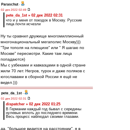
Paraschut
-
02 дек 2022 02:49
pete_da_1st » 02 дек 2022 02:31
что и у меня от поездок в Москву. Русские
лица почти исчезли
Ну ты сравнил дружище многомиллионный
многонациональный мегаполис Москву)))
"Три тополя на плющихе" или " Я шагаю по
Москве" пересмотри. Какие там лица
попадаются)
Мы с узбеками и кавказцами в одной стране
жили 70 лет. Негров, турок и даже поляков с
югославами в сборной России я ещё не
видел.)))
pete_da_1st
-
02 дек 2022 02:31
dispatcher » 02 дек 2022 01:25
В Германии каждый год бывал с середины
нулевых вплоть до последнего времени.
Весь процесс наблюдал своими глазами.
да, "большое видится на расстоянии", я в