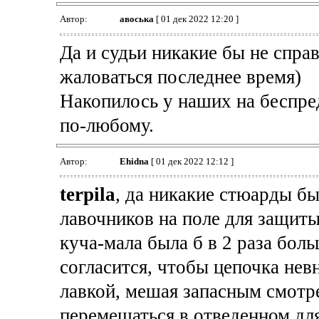
Автор:
авоська
[ 01 дек 2022 12:20 ]
Да и судьи никакие бы не справ
жаловаться последнее время)
Накопилось у наших на беспре
по-любому.
Автор:
Ehidna
[ 01 дек 2022 12:12 ]
terpila
, да никакие стюарды бы
лавочников на поле для защит
куча-мала была б в 2 раза боль
согласится, чтобы цепочка нев
лавкой, мешая запасным смотре
перемещаться в отведенном дл