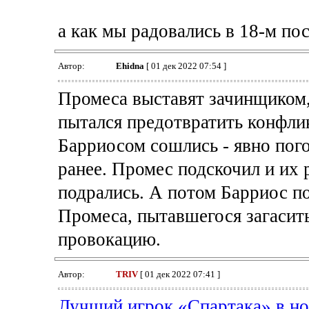
а как мы радовались в 18-м пос
Автор:
Ehidna
[ 01 дек 2022 07:54 ]
Промеса выставят зачинщиком,
пытался предотвратить конфлик
Барриосом сошлись - явно пого
ранее. Промес подскочил и их 
подрались. А потом Барриос поп
Промеса, пытавшегося загасить
провокацию.
Автор:
TRIV
[ 01 дек 2022 07:41 ]
Лучший игрок «Спартака» в но