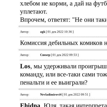
хлебом не корми, а дай на фут
уплетают.
Впрочем, ответят: "Не они таки
Автор:
agk
[ 01 дек 2022 10:36 ]
Комиссия дебильных комиков на
Автор:
Спектр
[ 01 дек 2022 09:53 ]
Los
, мы удерживали проигрышн
команду, или все-таки сами то
пенальти и ее выиграли?
Автор:
Nevladimirovi4
[ 01 дек 2022 09:51 ]
Ehidna
, Юля, такая интерпрет