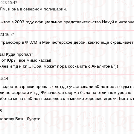
2023 15:47
-Ям, и она в северном полушарии.
ткрытое в 2003 году официальное представительство Нахуй в интерн
23 16:24
 трансфер в ФКСМ и Манчестерское дерби, как-то еще скрашивает 
а! Куда пропал?
 от Юры, все мимо кассы!
ев и т.д и т.п... Юра, может пора соскачить с Аналитона?))
16:14
 видео товарняки прошлых лет,где участвовали 50 летние звёзды п
ли не скорости и т.д. Физическая форма была на отличном уровне.
аботки мяча в 50 лет позавидовали многие хорошие игроки. Бегать 
8
нарезку Баж...Дуарте