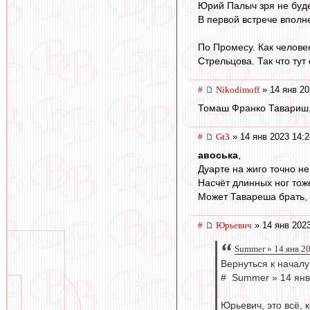
Юрий Палыч зря не будет
В первой встрече вполне
По Промесу. Как челове
Стрельцова. Так что ту
#
Nikodimoff
» 14 янв 20
Томаш Франко Тавариш, 
#
Gt3
» 14 янв 2023 14:2
авоська
,
Дуарте на жиго точно не
Насчёт длинных ног тоже
Может Тавареша брать, 
#
Юрьевич
» 14 янв 2023
Summer » 14 янв 2
Вернуться к началу
# Summer » 14 янв
Юрьевич, это всё, 