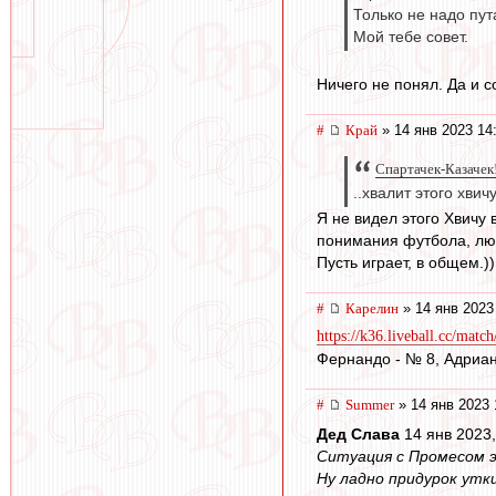
Только не надо пут
Мой тебе совет.
Ничего не понял. Да и с
#
Край
» 14 янв 2023 14
Спартачек-Казачек!
..хвалит этого хвич
Я не видел этого Хвичу 
понимания футбола, люб
Пусть играет, в общем.))
#
Карелин
» 14 янв 2023
https://k36.liveball.cc/matc
Фернандо - № 8, Адриан
#
Summer
» 14 янв 2023 
Дед Слава
14 янв 2023,
Ситуация с Промесом э
Ну ладно придурок утки