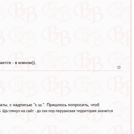
ается - в южном)).
ты, с надписью "с.ш.". Пришлось попросить, чтоб
S. Ща глянул на сайт - до сих пор перуанская территория значится