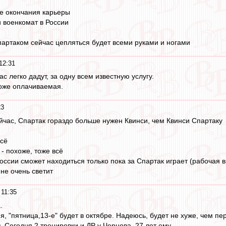
е окончания карьеры
 военкомат в России
Спартаком сейчас цепляться будет всеми руками и ногами
12:31
ас легко дадут, за одну всем известную услугу.
оже оплачиваемая.
23
ейчас, Спартак гораздо больше нужен Квинси, чем Квинси Спартаку
всё
- похоже, тоже всё
России сможет находиться только пока за Спартак играет (рабочая 
 не очень светит
 11:35
.
 "пятница,13-е" будет в октябре. Надеюсь, будет не хуже, чем пе
 Сегодня 2 тренировки и ДР у Чернова. 27 лет ему.