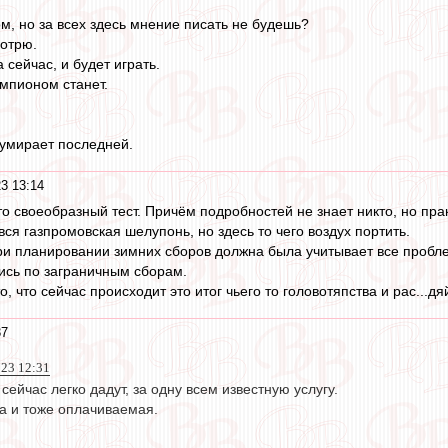
м, но за всех здесь мнение писать не будешь?
мотрю.
 сейчас, и будет играть.
мпионом станет.
 умирает последней.
3 13:14
о своеобразный тест. Причём подробностей не знает никто, но прак
вся газпромовская шелупонь, но здесь то чего воздух портить.
ри планировании зимних сборов должна была учитывает все пробл
ись по заграничным сборам.
то, что сейчас происходит это итог чьего то головотяпства и рас..
37
023 12:31
сейчас легко дадут, за одну всем известную услугу.
а и тоже оплачиваемая.