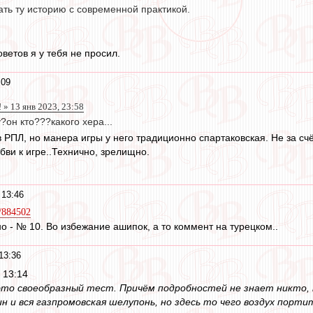
ать ту историю с современной практикой.
оветов я у тебя не просил.
:09
 » 13 янв 2023, 23:58
у?он кто???какого хера...
в РПЛ, но манера игры у него традиционно спартаковская. Не за счё
ви к игре..Технично, зрелищно.
 13:46
h/884502
о - № 10. Во избежание ашипок, а то коммент на турецком..
13:36
 13:14
то своеобразный тест. Причём подробностей не знает никто, но
н и вся газпромовская шелупонь, но здесь то чего воздух порти