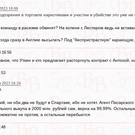
2023 18:06
одозрения в торговле наркотиками и участии в убийстве это уже н
сю команду в расизме обвинят? На колени с Лестером ведь не вста
тогда сразу в Англию высылать? Под "беспристрастную" карающую
 16:56
авное, что Уткин и кто предлагает расторгнуть контракт с Антохой, н
:53
в 2023 16:24
й
й, ни оба два не будут в Спартаке, ибо не хотят. Агент Писарского
льного выкупа в 2000 млн. рублей сам, верна на 99,99%. Остальны
бомжатню не против, а остальные перебьются.
:48