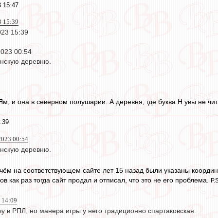
 15:47
3 15:39
023 15:39
2023 00:54
анскую деревню.
Ям, и она в северном полушарии. А деревня, где буква Н увы не чит
:39
2023 00:54
анскую деревню.
ичём на соответствующем сайте лет 15 назад были указаны координа
в как раз тогда сайт продал и отписал, что это не его проблема.
P.
 14:09
чу в РПЛ, но манера игры у него традиционно спартаковская.