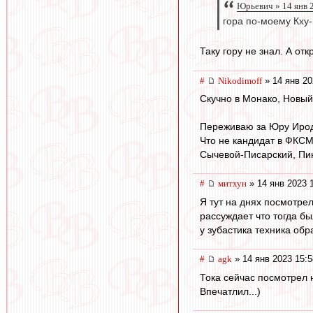
Юрьевич » 14 янв 
гора по-моему Кху
Таку гору не знал. А о
#
Nikodimoff
» 14 янв 20
Скучно в Монако, Новый
Переживаю за Юру Ирод
Что не кандидат в ФКСМ
Сычевой-Писарский, Пиня
#
митхун
» 14 янв 2023 
Я тут на днях посмотрел
рассуждает что тогда бы
у зубастика техника обр
#
agk
» 14 янв 2023 15:5
Тока сейчас посмотрел 
Впечатлил...)