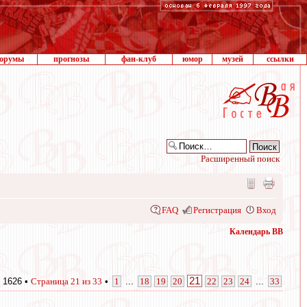
орумы
прогнозы
фан-клуб
юмор
музей
ссылки
Расширенный поиск
FAQ
Регистрация
Вход
Календарь ВВ
21
 1626 •
Страница
21
из
33
•
1
...
18
19
20
22
23
24
...
33