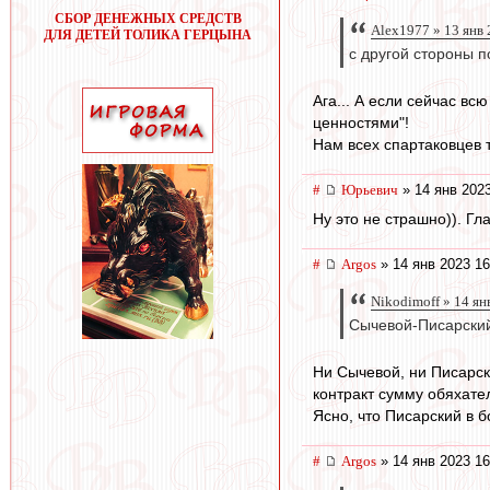
СБОР ДЕНЕЖНЫХ СРЕДСТВ
Alex1977 » 13 янв 
ДЛЯ ДЕТЕЙ ТОЛИКА ГЕРЦЫНА
с другой стороны п
Ага... А если сейчас в
ценностями"!
Нам всех спартаковцев 
#
Юрьевич
» 14 янв 2023
Ну это не страшно)). Гл
#
Argos
» 14 янв 2023 16
Nikodimoff » 14 ян
Сычевой-Писарски
Ни Сычевой, ни Писарски
контракт сумму обяхате
Ясно, что Писарский в 
#
Argos
» 14 янв 2023 16