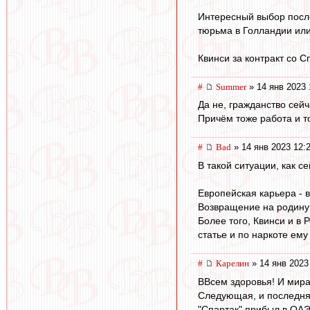
Интересный выбор посл
тюрьма в Голландии или
Квинси за контракт со 
#
Summer
» 14 янв 2023 
Да не, гражданство сейч
Причём тоже работа и т
#
Bad
» 14 янв 2023 12:
В такой ситуации, как с
Европейская карьера - 
Возвращение на родину 
Более того, Квинси и в 
статье и по наркоте ему
#
Карелин
» 14 янв 2023
ВВсем здоровья! И мира
Следующая, и последняя,
"Спартак" прибыл в ОАЭ.