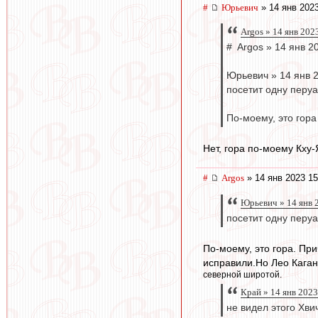
#
Юрьевич
» 14 янв 2023
Argos » 14 янв 202
# Argos » 14 янв 2
Юрьевич » 14 янв 
посетит одну перу
По-моему, это гора
Нет, гора по-моему Кху-
#
Argos
» 14 янв 2023 15
Юрьевич » 14 янв 
посетит одну перу
По-моему, это гора. Пр
исправили.Но Лео Кагано
северной широтой.
Край » 14 янв 2023
не видел этого Хви