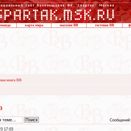
оманда
карта мира
магазин ВВ
гостевая ВВ
ф
вая книга ВВ
23
Сообщений:
23 17:03