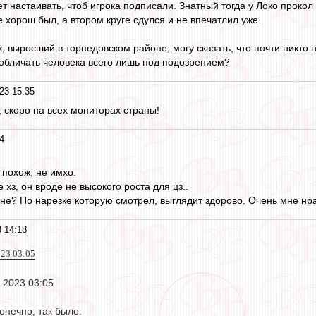
 настаивать, чтоб игрока подписали. Знатный тогда у Локо прокол 
 хорош был, а втором круге сдулся и не впечатлил уже.
к, выросший в торпедовском районе, могу сказать, что почти никт
т обличать человека всего лишь под подозрением?
23 15:35
скоро на всех мониторах страны!
4
 похож, не имхо.
 хз, он вроде не высокого роста для цз..
не? По нарезке которую смотрел, выглядит здорово. Очень мне нр
 14:18
023 03:05
 2023 03:05
конечно, так было.