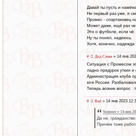
Давай ты пусть и намёко
Не первый раз уже, я с
Промес - спартаковец на
Может даже, ещё раз че
Это о футболе, если чё.
Ну ты понял, надеюсь.
Хотя, конечно, надежда
#
Дед Слава
» 14 янв 202
Ситуация с Промесом эт
ладно придурок уткин и 
Администрация клуба п
юге России. Разбаловал
Теперь возник вопрос : 
#
Bad
» 14 янв 2023 12:
Summer » 14 янв 2
Да не, гражданство 
Причём тоже работ