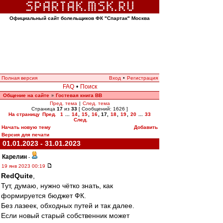
Официальный сайт болельщиков ФК "Спартак" Москва
Полная версия
Вход
•
Регистрация
FAQ
•
Поиск
Общение на сайте
Гостевая книга ВВ
»
Пред. тема
|
След. тема
Страница
17
из
33
[ Сообщений: 1626 ]
На страницу
Пред.
1
...
14
,
15
,
16
,
17
,
18
,
19
,
20
...
33
След.
Начать новую тему
Добавить
Версия для печати
01.01.2023 - 31.01.2023
Карелин
-
19 янв 2023 00:19
RedQuite
,
Тут, думаю, нужно чётко знать, как
формируется бюджет ФК.
Без лазеек, обходных путей и так далее.
Если новый старый собственник может