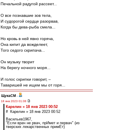
Печальной радугой рассеет...
О все познавшие зов тела,
И судорогой сердце разорвав,
Когда бы дева-рыба смела...
Но кровь в ней явно горяча,
Она кипит да вожделеет,
Того седого скрипача...
Он музыку творит
На берегу ночного моря...
И голос скрипки говорит, –
Таваришей не ищем мы от горя...
ЩукаСМ
-
18 янв 2023 01:08
Карелин » 18 янв 2023 00:52
# Карелин » 18 янв 2023 00:52
Васильев1967,
"Если врач не рвач, прИмет и первач" (из
тверских лекарственных примЕт)