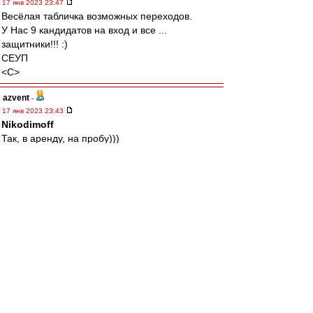
17 янв 2023 23:47
Весёлая табличка возможных переходов.
У Нас 9 кандидатов на вход и все ...
защитники!!! :)
СЕУП
<C>
azvent
-
17 янв 2023 23:43
Nikodimoff
Так, в аренду, на пробу)))
Даже, не знал, что уже старовата )))
Другу моему (60 лет)по здоровью пить
запретили, у него смысл жизни пропал, киснет,
я говорю "-Серёжа, поставь перед собой
какую-то светлую цель! - Какую?!-"Подружись"
со ста девушками до 25 лет!"
Давно не общались ... )))
Карелин
-
17 янв 2023 23:40
Лавка "Ливерпуля", которую Клопп выставил на
переигровку 1/32 КА с "волками", повеселей