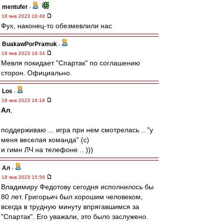
mentufer
-
18 янв 2023 16:48
Фух, наконец-то обезмевлили нас
BuakawPorPramuk
-
18 янв 2023 16:34
Мевля покидает "Спартак" по соглашению
сторон. Официально.
Los
-
18 янв 2023 16:18
Ал
,
поддерживаю ... игра при нем смотрелась .. "у
меня веселая команда" (с)
и гимн ЛЧ на телефоне .. )))
Ал
-
18 янв 2023 15:56
Владимиру Федотову сегодня исполнилось бы
80 лет. Григорьич был хорошим человеком,
всегда в трудную минуту впрягавшимся за
"Спартак". Его уважали, это было заслужено.