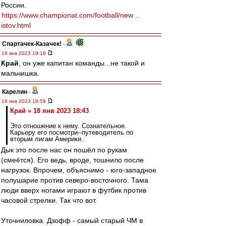
России.
https://www.championat.com/football/new ...
istov.html
Спартачек-Казачек!
-
18 янв 2023 19:18
Край
, он уже капитан команды...не такой и
мальчишка.
Карелин
-
18 янв 2023 18:59
Край » 18 янв 2023 18:43
Это отношение к нему. Сознательное.
Карьеру его посмотри--путеводитель по
вторым лигам Америки..
Дык это после нас он пошёл по рукам
(смеётся). Его ведь, вроде, тошнило после
нагрузок. Впрочем, объяснимо - юго-западное
полушарие против северо-восточного. Тама
люди вверх ногами играют в футбик против
часовой стрелки. Так что вот.
Уточниловка. Дзофф - самый старый ЧМ в