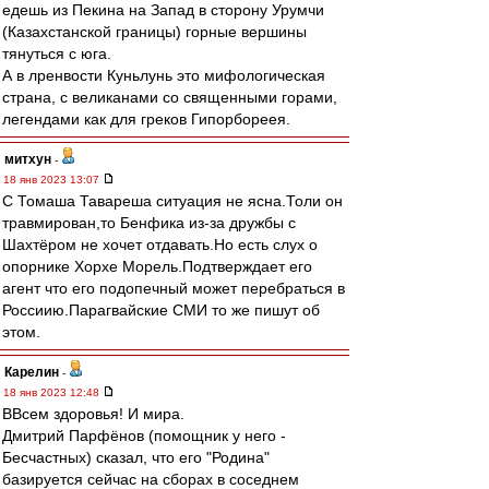
едешь из Пекина на Запад в сторону Урумчи
(Казахстанской границы) горные вершины
тянуться с юга.
А в лренвости Куньлунь это мифологическая
страна, с великанами со священными горами,
легендами как для греков Гипорбореея.
митхун
-
18 янв 2023 13:07
С Томаша Тавареша ситуация не ясна.Толи он
травмирован,то Бенфика из-за дружбы с
Шахтёром не хочет отдавать.Но есть слух о
опорнике Хорхе Морель.Подтверждает его
агент что его подопечный может перебраться в
Россиию.Парагвайские СМИ то же пишут об
этом.
Карелин
-
18 янв 2023 12:48
ВВсем здоровья! И мира.
Дмитрий Парфёнов (помощник у него -
Бесчастных) сказал, что его "Родина"
базируется сейчас на сборах в соседнем