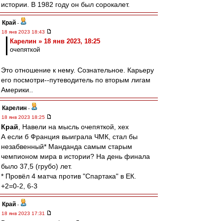
истории. В 1982 году он был сорокалет.
Край
-
18 янв 2023 18:43
Карелин » 18 янв 2023, 18:25
очепяткой
Это отношение к нему. Сознательное. Карьеру
его посмотри--путеводитель по вторым лигам
Америки..
Карелин
-
18 янв 2023 18:25
Край
, Навели на мысль очепяткой, хех
А если б Франция выиграла ЧМК, стал бы
незабвенный* Манданда самым старым
чемпионом мира в истории? На день финала
было 37,5 (грубо) лет.
* Провёл 4 матча против "Спартака" в ЕК.
+2=0-2, 6-3
Край
-
18 янв 2023 17:31