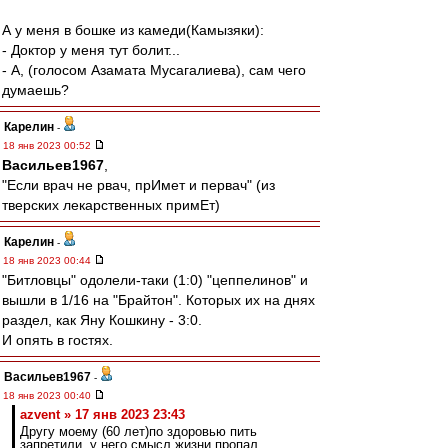
А у меня в бошке из камеди(Камызяки):
- Доктор у меня тут болит...
- А, (голосом Азамата Мусагалиева), сам чего
думаешь?
Карелин
-
18 янв 2023 00:52
Васильев1967
,
"Если врач не рвач, прИмет и первач" (из
тверских лекарственных примЕт)
Карелин
-
18 янв 2023 00:44
"Битловцы" одолели-таки (1:0) "цеппелинов" и
вышли в 1/16 на "Брайтон". Которых их на днях
раздел, как Яну Кошкину - 3:0.
И опять в гостях.
Васильев1967
-
18 янв 2023 00:40
azvent » 17 янв 2023 23:43
Другу моему (60 лет)по здоровью пить
запретили, у него смысл жизни пропал,