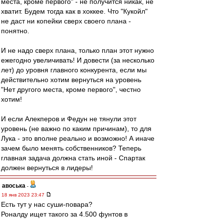
места, кроме первого" - не получится никак, не
хватит. Будем тогда как в хоккее. Что "Кукойл"
не даст ни копейки сверх своего плана -
понятно.
И не надо сверх плана, только план этот нужно
ежегодно увеличивать! И довести (за несколько
лет) до уровня главного конкурента, если мы
действительно хотим вернуться на уровень
"Нет другого места, кроме первого", честно
хотим!
И если Алекперов и Федун не тянули этот
уровень (не важно по каким причинам), то для
Лука - это вполне реально и возможно! А иначе
зачем было менять собственников? Теперь
главная задача должна стать иной - Спартак
должен вернуться в лидеры!
авоська
-
18 янв 2023 23:47
Есть тут у нас суши-повара?
Роналду ищет такого за 4.500 фунтов в