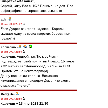
Спартачек-Казачек!
,
Сергей, как у Вас с ЧЮ? Понимания для. Про
орфографию не спрашиваю, извините
agk
-
18 янв 2023 22:02
Если Дуарте заиграет, надеюсь, Карелин
скушает одну из своих тверских берестяных
грамот)))
словесник
-
18 янв 2023 21:56
Карелин
, Андрей, так Тиль сейчас и
подтверждает свой приличный класс: 15 голов
в 32 матчах за "Фейеноорд", 5 в 9 -- за ПСВ.
Притом что не центрфорвард.
Да и у нас начал хорошо. Возможно,
изменившаяся с приходом Доменико схема
оказалась "не его".
RedQuite
-
18 янв 2023 21:55
Карелин » 18 янв 2023 21:30