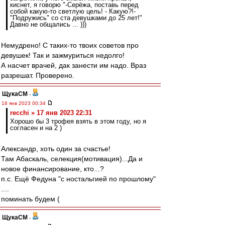
киснет, я говорю "-Серёжа, поставь перед
собой какую-то светлую цель! - Какую?!-
"Подружись" со ста девушками до 25 лет!"
Давно не общались ... )))
Немудрено! С таких-то твоих советов про
девушек! Так и зажмуриться недолго!
А насчет врачей, дак занести им надо. Враз
разрешат. Проверено.
ЩукаСМ
-
18 янв 2023 00:34
recchi » 17 янв 2023 22:31
Хорошо бы 3 трофея взять в этом году, но я
согласен и на 2 )
Александр, хоть один за счастье!
Там Абаскаль, селекция(мотивация)...Да и
новое финансирование, кто...?
п.с. Ещё Федуна "с ностальгией по прошлому"
....
поминать будем (
ЩукаСМ
-