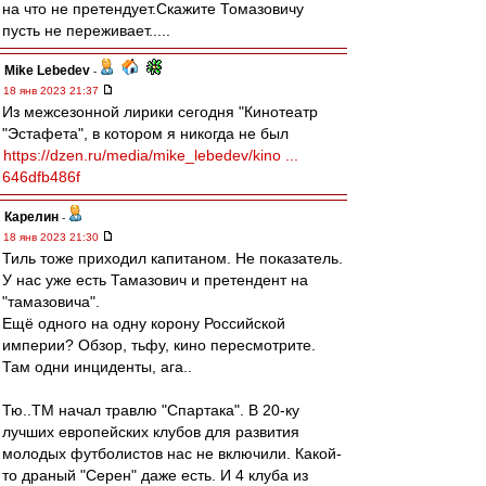
на что не претендует.Скажите Томазовичу
пусть не переживает.....
Mike Lebedev
-
18 янв 2023 21:37
Из межсезонной лирики сегодня "Кинотеатр
"Эстафета", в котором я никогда не был
https://dzen.ru/media/mike_lebedev/kino ...
646dfb486f
Карелин
-
18 янв 2023 21:30
Тиль тоже приходил капитаном. Не показатель.
У нас уже есть Тамазович и претендент на
"тамазовича".
Ещё одного на одну корону Российской
империи? Обзор, тьфу, кино пересмотрите.
Там одни инциденты, ага..
Тю..ТМ начал травлю "Спартака". В 20-ку
лучших европейских клубов для развития
молодых футболистов нас не включили. Какой-
то драный "Серен" даже есть. И 4 клуба из