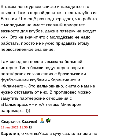
В таком левотурном списке и находиться то
стыдно. Там в первой десятке - шесть клубов из
Бельгии. Что ещё раз подтверждает, что работа
с молодыми не имеет главный приоритет
важности для клубов, даже в пятёрку не входит,
кмк. Это не значит что с молодёжью не надо
работать, просто не нужно придавать этому
первостепенное значение.
Там соседняя новость вызвала больший
интерес. Типа бомжи ведут переговоры о
партнёрских соглашениях с бразильскими
футбольными клубами «Коринтианс» и
«Фламенго». Это дальновидно, считаю нам не
нужно отставать от них. В противовес можно
замутить партнёрские отношения с
«Палмейрасом» и «Атлетико Минейро»,
например... )))
Спартачек-Казачек!
-
18 янв 2023 21:50
Карелин
, о чем вы?все в кучу свалили.никто не