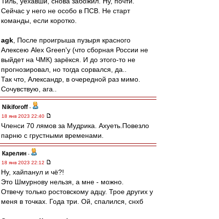
Тиль, уехавши, снова забожил. Ну, почти.
Сейчас у него не особо в ПСВ. Не старт
команды, если коротко.
agk
, После проигрыша пузыря красного
Алексею Alex Green'у (что сборная России не
выйдет на ЧМК) зарёкся. И до этого-то не
прогнозировал, но тогда сорвался, да..
Так что, Александр, в очередной раз мимо.
Сочувствую, ага..
Nikiforoff
-
18 янв 2023 22:40
Членси 70 лямов за Мудрика. Ахуеть.Повезло
парню с грустными временами.
Карелин
-
18 янв 2023 22:12
Ну, хайпанул и чё?!
Это Шмурнову нельзя, а мне - можно.
Отвечу только ростовскому адцу. Трое других у
меня в точках. Года три. Ой, спалился, снхб