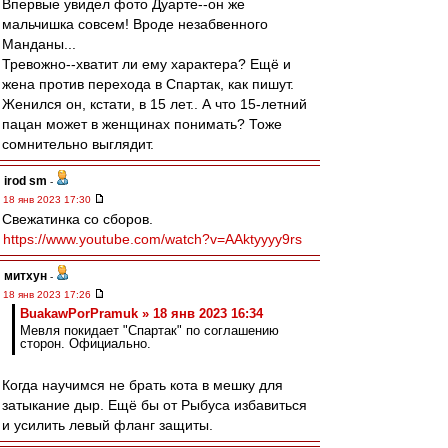
Впервые увидел фото Дуарте--он же
мальчишка совсем! Вроде незабвенного
Манданы...
Тревожно--хватит ли ему характера? Ещё и
жена против перехода в Спартак, как пишут.
Женился он, кстати, в 15 лет.. А что 15-летний
пацан может в женщинах понимать? Тоже
сомнительно выглядит.
irod sm
-
18 янв 2023 17:30
Свежатинка со сборов.
https://www.youtube.com/watch?v=AAktyyyy9rs
митхун
-
18 янв 2023 17:26
BuakawPorPramuk » 18 янв 2023 16:34
Мевля покидает "Спартак" по соглашению
сторон. Официально.
Когда научимся не брать кота в мешку для
затыкание дыр. Ещё бы от Рыбуса избавиться
и усилить левый фланг защиты.