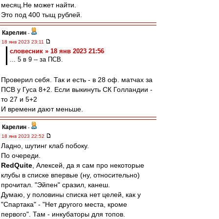
месяц.Не может найти.
Это под 400 тыщ рублей.
Карелин
-
18 янв 2023 23:11
словесник » 18 янв 2023 21:56
... 5 в 9 -- за ПСВ.
Проверил себя. Так и есть - в 28 оф. матчах за
ПСВ у Гуса 8+2. Если выкинуть СК Голландии -
то 27 и 5+2
И времени дают меньше.
Карелин
-
18 янв 2023 22:52
Ладно, шутинг клаб побоку.
По очереди.
RedQuite
, Алексей, да я сам про некоторые
клубы в списке впервые (ну, относительно)
прочитал. "Эйпен" сразил, канеш.
Думаю, у половины списка нет целей, как у
"Спартака" - "Нет другого места, кроме
первого". Там - инкубаторы для топов.