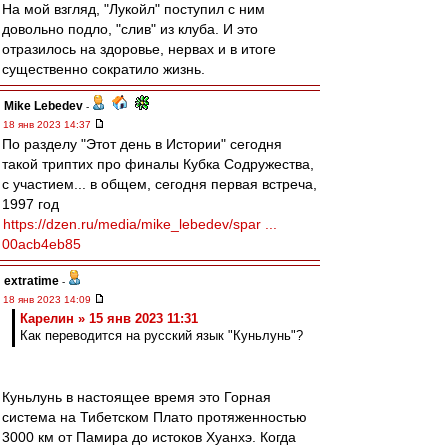
На мой взгляд, "Лукойл" поступил с ним
довольно подло, "слив" из клуба. И это
отразилось на здоровье, нервах и в итоге
существенно сократило жизнь.
Mike Lebedev
-
18 янв 2023 14:37
По разделу "Этот день в Истории" сегодня
такой триптих про финалы Кубка Содружества,
с участием... в общем, сегодня первая встреча,
1997 год
https://dzen.ru/media/mike_lebedev/spar ...
00acb4eb85
extratime
-
18 янв 2023 14:09
Карелин » 15 янв 2023 11:31
Как переводится на русский язык "Куньлунь"?
Куньлунь в настоящее время это Горная
система на Тибетском Плато протяженностью
3000 км от Памира до истоков Хуанхэ. Когда