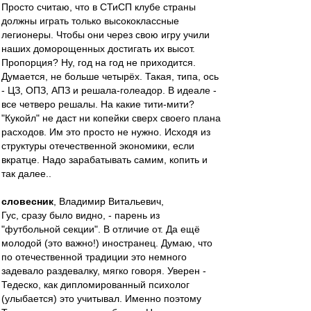
Просто считаю, что в СТиСП клубе страны
должны играть только высококлассные
легионеры. Чтобы они через свою игру учили
наших доморощенных достигать их высот.
Пропорция? Ну, год на год не приходится.
Думается, не больше четырёх. Такая, типа, ось
- ЦЗ, ОПЗ, АПЗ и решала-голеадор. В идеале -
все четверо решалы. На какие тити-мити?
"Кукойл" не даст ни копейки сверх своего плана
расходов. Им это просто не нужно. Исходя из
структуры отечественной экономики, если
вкратце. Надо зарабатывать самим, копить и
так далее..
словесник
, Владимир Витальевич,
Гус, сразу было видно, - парень из
"футбольной секции". В отличие от. Да ещё
молодой (это важно!) иностранец. Думаю, что
по отечественной традиции это немного
задевало раздевалку, мягко говоря. Уверен -
Тедеско, как дипломированный психолог
(улыбается) это учитывал. Именно поэтому