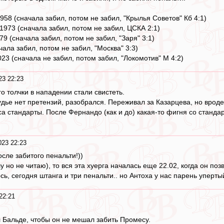
958 (сначала забил, потом не забил, "Крылья Советов" Кб 4:1)
1973 (сначала забил, потом не забил, ЦСКА 2:1)
79 (сначала забил, потом не забил, "Заря" 3:1)
чала забил, потом не забил, "Москва" 3:3)
23 (сначала не забил, потом забил, "Локомотив" М 4:2)
23 22:23
о толчки в нападении стали свистеть.
удье нет претензий, разобрался. Переживал за Казарцева, но вроде
са стандарты. После Фернандо (как и до) какая-то фигня со станд
23 22:23
осле забитого пенальти!))
шу но не читаю), то вся эта хуерга началась еще 22.02, когда он по
сь, сегодня штанга и три пенальти.. но Антоха у нас парень уперты
22:21
л Бальде, чтобы он не мешал забить Промесу.