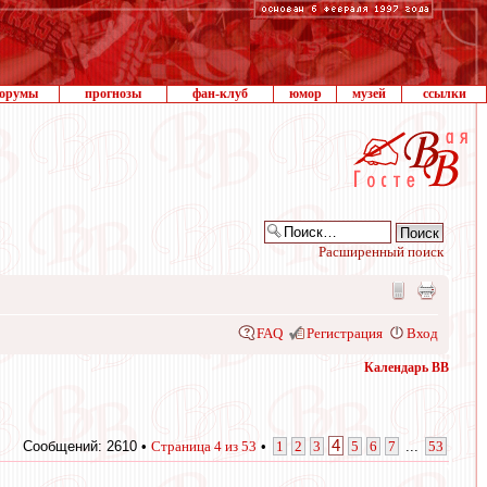
орумы
прогнозы
фан-клуб
юмор
музей
ссылки
Расширенный поиск
FAQ
Регистрация
Вход
Календарь ВВ
4
Сообщений: 2610 •
Страница
4
из
53
•
1
2
3
5
6
7
...
53