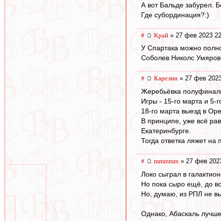
А вот Бальде забурел. Б
Где субординация?:)
#
Край
» 27 фев 2023 22
У Спартака можно полнос
Соболев Николс Умяров
#
Карелин
» 27 фев 2023
Жеребьёвка полуфинальн
Игры - 15-го марта и 5-г
18-го марта выезд в Оре
В принципе, уже всё рав
Екатеринбурге.
Тогда ответка ляжет на
#
mmmmm
» 27 фев 202
Локо сыграл в галактио
Но пока сыро ещё, до во
Но, думаю, из РПЛ не вы
Однако, Абаскаль лучше