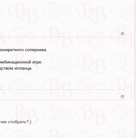
 конкретного соперника.
комбинационной игре.
дством испанца.
чик отобрать? )