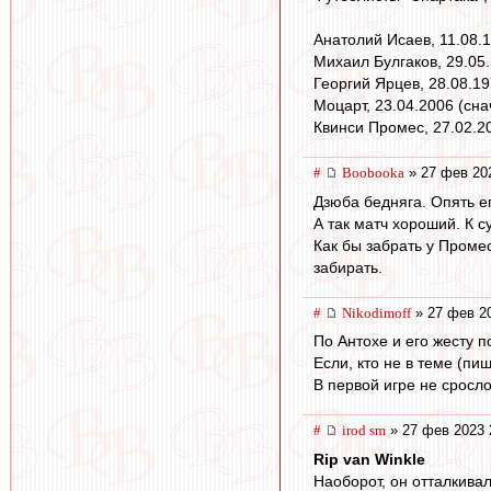
Анатолий Исаев, 11.08.1
Михаил Булгаков, 29.05.
Георгий Ярцев, 28.08.19
Моцарт, 23.04.2006 (сна
Квинси Промес, 27.02.20
#
Boobooka
» 27 фев 20
Дзюба бедняга. Опять ег
А так матч хороший. К с
Как бы забрать у Проме
забирать.
#
Nikodimoff
» 27 фев 20
По Антохе и его жесту п
Если, кто не в теме (пи
В первой игре не сросло
#
irod sm
» 27 фев 2023 
Rip van Winkle
Наоборот, он отталкива