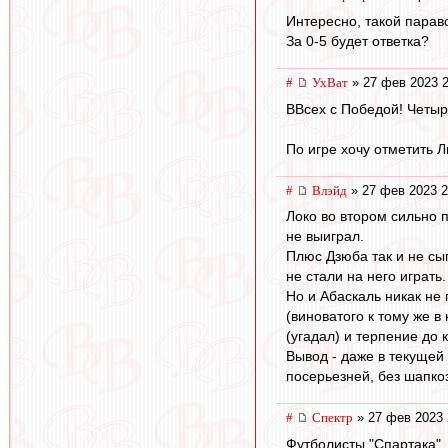
Интересно, такой параво
За 0-5 будет ответка?
#
УхВат
» 27 фев 2023 2
ВВсех с Победой! Четыр
По игре хочу отметить Л
#
Влэйд
» 27 фев 2023 2
Локо во втором сильно п
не выиграл.
Плюс Дзюба так и не сыг
не стали на него играть.
Но и Абаскаль никак не
(виноватого к тому же в
(угадал) и терпение до 
Вывод - даже в текущей
посерьезней, без шапко
#
Спектр
» 27 фев 2023 
Футболисты "Спартака", 