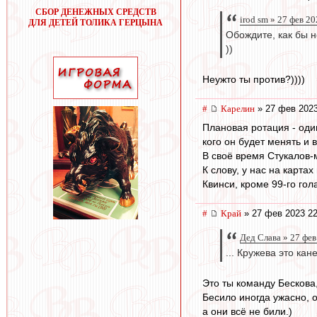
СБОР ДЕНЕЖНЫХ СРЕДСТВ
irod sm » 27 фев 2
ДЛЯ ДЕТЕЙ ТОЛИКА ГЕРЦЫНА
Обождите, как бы н
))
Неужто ты против?))))
#
Карелин
» 27 фев 2023
Плановая ротация - один
кого он будет менять и 
В своё время Стукалов-
К слову, у нас на картах
Квинси, кроме 99-го гол
#
Край
» 27 фев 2023 22
Дед Слава » 27 фев
... Кружева это ка
Это ты команду Бескова,
Бесило иногда ужасно, о
а они всё не били.)