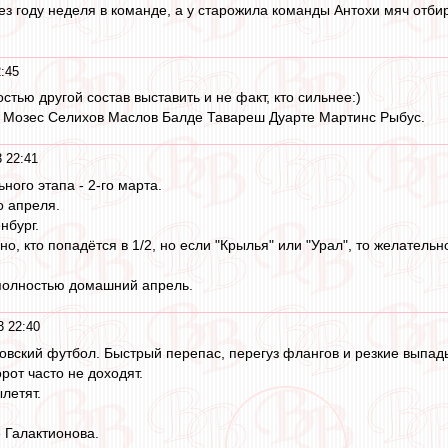
ез году неделя в команде, а у старожила команды Антохи мяч отбир
:45
тью другой состав выставить и не факт, кто сильнее:)
 Мозес Селихов Маслов Балде Тавареш Дуарте Мартинс Рыбус.
 22:41
ого этапа - 2-го марта.
о апреля.
нбург.
но, кто попадётся в 1/2, но если "Крылья" или "Урал", то желател
 полностью домашний апрель.
3 22:40
новский футбол. Быстрый перепас, перегуз флангов и резкие выпад
рот часто не доходят.
летят.
 Галактионова.