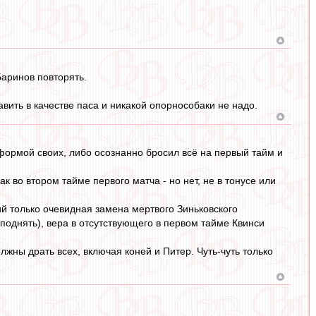
Баринов повторять.
авить в качестве паса и никакой опорнособаки не надо.
с формой своих, либо осознанно бросил всё на первый тайм и
ак во втором тайме первого матча - но нет, не в тонусе или
ий только очевидная замена мертвого Зиньковского
 поднять), вера в отсутствующего в первом тайме Квинси
ны драть всех, включая коней и Питер. Чуть-чуть только