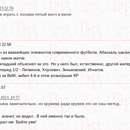
023 22:56
е играть с лохами пятый матч в июне.
 22:58
 из важнейших элементов современного футбола. Абаскаль шагает в
в каком матче.
младший объяснял за это. Но у него был, естественно, другой мате
 перед 1/2 - Литвинов, Хлусевич, Зиньковский, Игнатов.
а за ВиМ, забил 4-й в этом розыгрыше КР.
:57
 2023, 20:57
нешна замечательно, но кружева ради кружев это не наш метод..
 значит, не видел...В ней именно так и было.
рал им :Бейте уже!