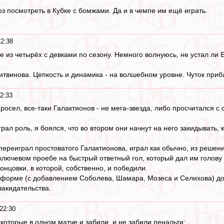
з посмотреть в Кубке с бомжами. Да и в чемпе им ещё играть.
2:38
е из четырёх с девками по сезону. Немного волнуюсь, не устал ли 
итвинова. Цепкость и динамика - на волшебном уровне. Чуток приб
2:33
росел, все-таки Галактионов - не мега-звезда, либо просчитался 
рал роль, я боялся, что во втором они начнут на него закидывать, к
 переиграл простоватого Галактионова, играл как обычно, из решен
 ключевом проебе на быстрый ответный гол, который дал им голову
концовки, в которой, собственно, и победили.
 форме (с добавлением Соболева, Шамара, Мозеса и Селихова) долж
закидательства.
22:30
которые в одном матче и забили, и не забили пенальти: