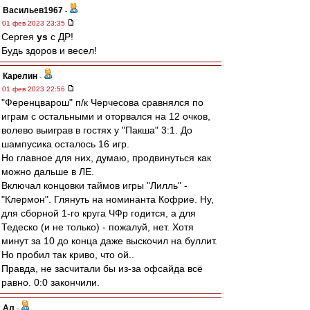
Васильев1967
-
01 фев 2023 23:35
Сергея
ys
с ДР!
Будь здоров и весел!
Карелин
-
01 фев 2023 22:56
"Ференцварош" п/к Черчесова сравнялся по
играм с остальными и оторвался на 12 очков,
волево выиграв в гостях у "Пакша" 3:1. До
шампусика осталось 16 игр.
Но главное для них, думаю, продвинуться как
можно дальше в ЛЕ.
Включал концовки таймов игры "Лилль" -
"Клермон". Глянуть на номинанта Кофрие. Ну,
для сборной 1-го круга ЧФр годится, а для
Тедеско (и не только) - пожалуй, нет. Хотя
минут за 10 до конца даже выскочил на буллит.
Но пробил так криво, что ой..
Правда, не засчитали бы из-за офсайда всё
равно. 0:0 закончили.
Ал
-