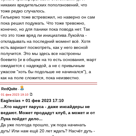
никаких вредительских поползновений, что
тоже редко случалось.
Гильермо тоже встревожил, но наверно он сам
пока решил подумать. Что тоже тревожно,
конечно, но для паники пока повода нет. Так
что это тоже вряд ли инициатива Лукойла -
откладывать на последний момент всё. Хотя
есть вариант посмотреть, как у него весной
получится. Это мы здесь все настроены
боевито (и в общем на то есть основания, март
ожидается с надеждой, а не с привычным
ужасом "хоть бы подольше не начинался"), а
как на поле сложится, пока неизвестно.
RedQuite
-
01 фев 2023 19:10
Eaglesias » 01 фев 2023 17:10
...Кто надует паруса - даже инсайдеры не
ведают. Может продадут клуб, а может и от
Лука пойдет дело...
Да уже полгода прошло, уж пора начинать
дуть! Или нам ещё 20 лет ждать? Насчёт дуть -