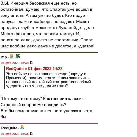
З.Ы. Инерция бесовская еще есть, но
остаточная. Думаю, что Спартак уже вошел в
зону штиля. А там уж что будет. Кто надует
паруса - даже инсайдеры не ведают. Может
продадут клуб, а может и от Лука пойдет дело.
Много факторов, что повлиять могут. И,
понятное дело, далеко не спортивных. Спорт
щас вообще дело даже не десятое, а -дцатое!
mp
-
01 фев 2023 16:48
RedQuite » 01 фев 2023 14:22
Это сейчас наша главная звезда (наряду с
Промесом), почему нельзя с ним заключить
полноценный достойный контракт, способный
удержать его у нас долгие годы?
"Потому что потому" Как говорил классик.
Странный вопрос.Не находишь?
Его бы помощника нынешнего удержать хотя
бы.
RedQuite
-
01 фев 2023 16:46