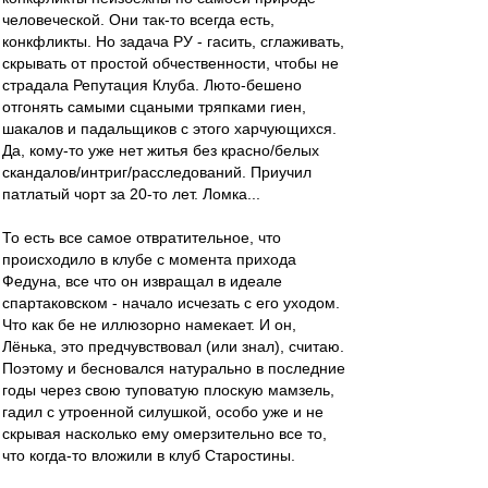
человеческой. Они так-то всегда есть,
конкфликты. Но задача РУ - гасить, сглаживать,
скрывать от простой обчественности, чтобы не
страдала Репутация Клуба. Люто-бешено
отгонять самыми сцаными тряпками гиен,
шакалов и падальщиков с этого харчующихся.
Да, кому-то уже нет житья без красно/белых
скандалов/интриг/расследований. Приучил
патлатый чорт за 20-то лет. Ломка...
То есть все самое отвратительное, что
происходило в клубе с момента прихода
Федуна, все что он извращал в идеале
спартаковском - начало исчезать с его уходом.
Что как бе не иллюзорно намекает. И он,
Лёнька, это предчувствовал (или знал), считаю.
Поэтому и бесновался натурально в последние
годы через свою туповатую плоскую мамзель,
гадил с утроенной силушкой, особо уже и не
скрывая насколько ему омерзительно все то,
что когда-то вложили в клуб Старостины.