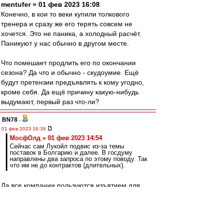
mentufer » 01 фев 2023 16:08
Конечно, в кои то веки купили толкового
тренера и сразу же его терять совсем не
хочется. Это не паника, а холодный расчёт.
Паникуют у нас обычно в другом месте.
Что помешает продлить его по окончании
сезона? Да что и обычно - скудоумие. Ещё
будут претензии предъявлять к кому угодно,
кроме себя. Да ещё причину какую-нибудь
выдумают, первый раз что-ли?
BN78
-
01 фев 2023 16:39
МосфОлд » 01 фев 2023 14:54
Сейчас сам Лукойл подвис из-за темы
поставок в Болгарию и далее. В госдуму
направлены два запроса по этому поводу. Так
что им не до контрактов (длительных).
Да все компании пользуются изъятием для
Болгарии на эмбарго до 05.02. и гонят через
нее нефть, из которой потом много чего
делают и много куда поставляют. Больше всех