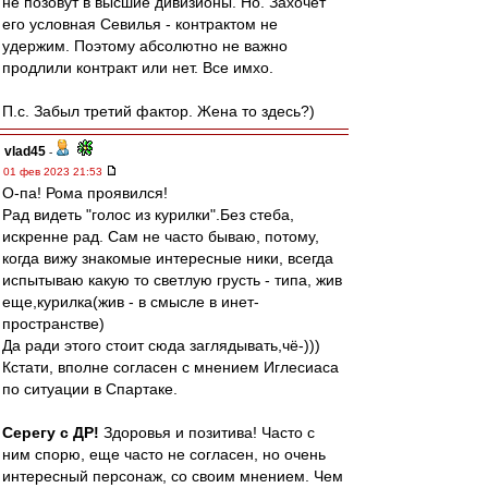
не позовут в высшие дивизионы. Но. Захочет
его условная Севилья - контрактом не
удержим. Поэтому абсолютно не важно
продлили контракт или нет. Все имхо.
П.с. Забыл третий фактор. Жена то здесь?)
vlad45
-
01 фев 2023 21:53
О-па! Рома проявился!
Рад видеть "голос из курилки".Без стеба,
искренне рад. Сам не часто бываю, потому,
когда вижу знакомые интересные ники, всегда
испытываю какую то светлую грусть - типа, жив
еще,курилка(жив - в смысле в инет-
пространстве)
Да ради этого стоит сюда заглядывать,чё-)))
Кстати, вполне согласен с мнением Иглесиаса
по ситуации в Спартаке.
Серегу с ДР!
Здоровья и позитива! Часто с
ним спорю, еще часто не согласен, но очень
интересный персонаж, со своим мнением. Чем