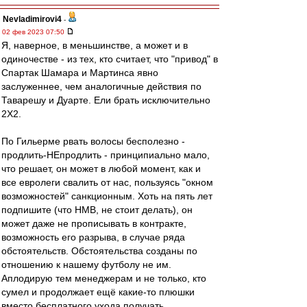
Nevladimirovi4
-
02 фев 2023 07:50
Я, наверное, в меньшинстве, а может и в
одиночестве - из тех, кто считает, что "привод" в
Спартак Шамара и Мартинса явно
заслуженнее, чем аналогичные действия по
Таварешу и Дуарте. Ели брать исключительно
2Х2.
По Гильерме рвать волосы бесполезно -
продлить-НЕпродлить - принципиально мало,
что решает, он может в любой момент, как и
все евролеги свалить от нас, пользуясь "окном
возможностей" санкционным. Хоть на пять лет
подпишите (что НМВ, не стоит делать), он
может даже не прописывать в контракте,
возможность его разрыва, в случае ряда
обстоятельств. Обстоятельства созданы по
отношению к нашему футболу не им.
Аплодирую тем менеджерам и не только, кто
сумел и продолжает ещё какие-то плюшки
вместо бесплатного ухода получать.