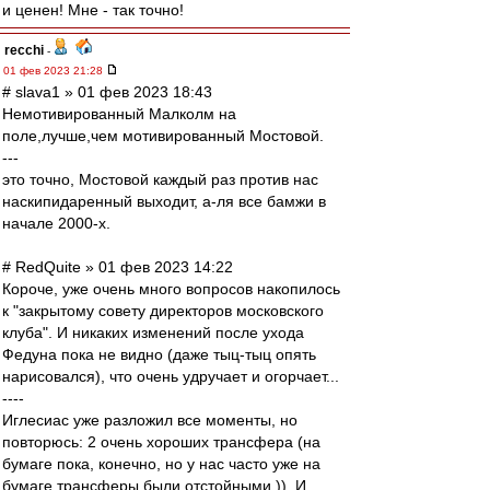
и ценен! Мне - так точно!
recchi
-
01 фев 2023 21:28
# slava1 » 01 фев 2023 18:43
Немотивированный Малколм на
поле,лучше,чем мотивированный Мостовой.
---
это точно, Мостовой каждый раз против нас
наскипидаренный выходит, а-ля все бамжи в
начале 2000-х.
# RedQuite » 01 фев 2023 14:22
Короче, уже очень много вопросов накопилось
к "закрытому совету директоров московского
клуба". И никаких изменений после ухода
Федуна пока не видно (даже тыц-тыц опять
нарисовался), что очень удручает и огорчает...
----
Иглесиас уже разложил все моменты, но
повторюсь: 2 очень хороших трансфера (на
бумаге пока, конечно, но у нас часто уже на
бумаге трансферы были отстойными )). И