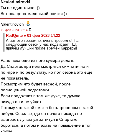
Nevladimirovi4
Ты не один точно. ))
Вот она цена маленькой описки.))
Valentinovich
-
02 фев 2023 08:14
RedQuite » 01 фев 2023 14:22
А вот это тревожно, очень тревожно! На
следующий сезон у нас подвисает ТШ,
причём лучший после времён Карреры!
Рано пока еще из него кумира делать.
Да Спартак при нем смотрится симпатично и
по игре и по результату, но пол сезона это еще
не показатель.
Посмотрим что будет весной, после
полноценной подготовки.
Если продолжит в том же духе, то думаю
никуда он и не уйдет.
Потому что какой смысл быть тренером в какой
нибудь Севилье, где он ничего никогда не
выиграет, лучше уж за титул в Спартаке
бороться, а потом и ехать на повышение в топ
клубы.