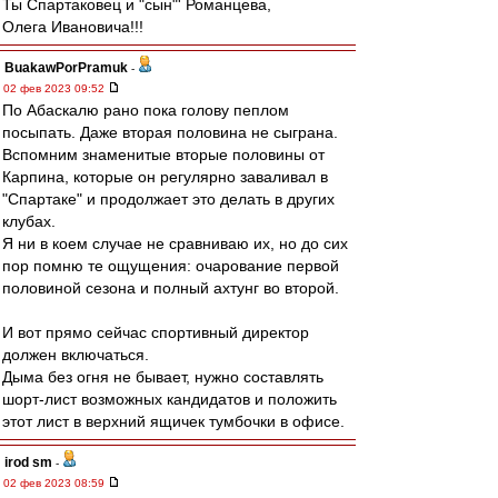
Ты Спартаковец и "сын"' Романцева,
Олега Ивановича!!!
BuakawPorPramuk
-
02 фев 2023 09:52
По Абаскалю рано пока голову пеплом
посыпать. Даже вторая половина не сыграна.
Вспомним знаменитые вторые половины от
Карпина, которые он регулярно заваливал в
"Спартаке" и продолжает это делать в других
клубах.
Я ни в коем случае не сравниваю их, но до сих
пор помню те ощущения: очарование первой
половиной сезона и полный ахтунг во второй.
И вот прямо сейчас спортивный директор
должен включаться.
Дыма без огня не бывает, нужно составлять
шорт-лист возможных кандидатов и положить
этот лист в верхний ящичек тумбочки в офисе.
irod sm
-
02 фев 2023 08:59