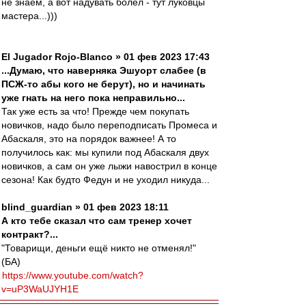
не знаем, а вот надувать болел - тут луковцы
мастера...)))
El Jugador Rojo-Blanco » 01 фев 2023 17:43
...Думаю, что наверняка Эшуорт слабее (в
ПСЖ-то абы кого не берут), но и начинать
уже гнать на него пока неправильно...
Так уже есть за что! Прежде чем покупать
новичков, надо было переподписать Промеса и
Абаскаля, это на порядок важнее! А то
получилось как: мы купили под Абаскаля двух
новичков, а сам он уже лыжи навострил в конце
сезона! Как будто Федун и не уходил никуда...
blind_guardian » 01 фев 2023 18:11
А кто тебе сказал что сам тренер хочет
контракт?...
"Товарищи, деньги ещё никто не отменял!"
(БА)
https://www.youtube.com/watch?
v=uP3WaUJYH1E