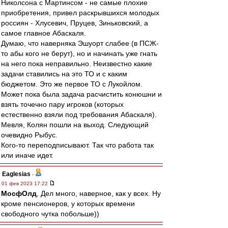
Николсона с Мартинсом - не самые плохие
приобретения, привел раскрывшихся молодых
россиян - Хлусевич, Пруцев, Зиньковский, а
самое главное Абаскаля.
Думаю, что наверняка Эшуорт слабее (в ПСЖ-
то абы кого не берут), но и начинать уже гнать
на него пока неправильно. Неизвестно какие
задачи ставились на это ТО и с каким
бюджетом. Это же первое ТО с Лукойлом.
Может пока была задача расчистить конюшни и
взять точечно пару игроков (которых
естественно взяли под требования Абаскаля).
Мевля, Колян пошли на выход. Следующий
очевидно Рыбус.
Кого-то переподписывают. Так что работа так
или иначе идет.
Eaglesias
-
01 фев 2023 17:22
МосфОлд
, Дел много, наверное, как у всех. Ну
кроме пенсионеров, у которых времени
свободного чутка побольше))