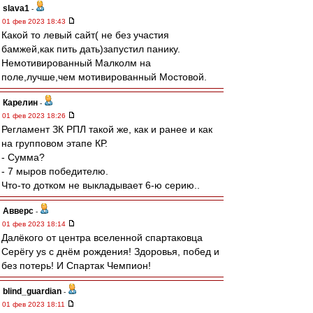
slava1
-
01 фев 2023 18:43
Какой то левый сайт( не без участия
бамжей,как пить дать)запустил панику.
Немотивированный Малколм на
поле,лучше,чем мотивированный Мостовой.
Карелин
-
01 фев 2023 18:26
Регламент ЗК РПЛ такой же, как и ранее и как
на групповом этапе КР.
- Сумма?
- 7 мыров победителю.
Что-то дотком не выкладывает 6-ю серию..
Авверс
-
01 фев 2023 18:14
Далёкого от центра вселенной спартаковца
Серёгу ys с днём рождения! Здоровья, побед и
без потерь! И Спартак Чемпион!
blind_guardian
-
01 фев 2023 18:11