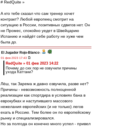
# RedQuite »
А кто тебе сказал что сам тренер хочет
контракт? Любой европеец смотрит на
ситуацию в России, позитивных сдвигов нет. Он
не Промес, спокойно уедет в Швейцарию
Испанию и найдёт себе работу не хуже чем
была до.
El Jugador Rojo-Blanco
-
01 фев 2023 17:43
RedQuite » 01 фев 2023 14:22
Почему до сих пор не озвучили причины
ухода Каттани?
Лёш, так Зарема ж давно озвучила, разве нет?
Причины - невозможность полноценной
реализации как спортдира в условиях бана в
еврокубках и наступившего массового
нежелания европейских (и не только) легов
ехать в Россию. Тем более он по европейскому
рынку и специализировался.
Но за полгода он конечно много успел - привел