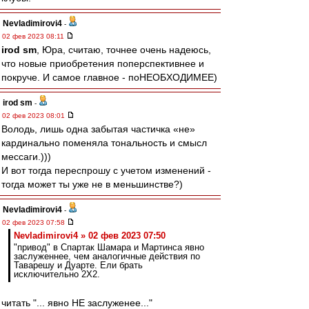
Nevladimirovi4
-
02 фев 2023 08:11
irod sm
, Юра, считаю, точнее очень надеюсь,
что новые приобретения поперспективнее и
покруче. И самое главное - поНЕОБХОДИМЕЕ)
irod sm
-
02 фев 2023 08:01
Володь, лишь одна забытая частичка «не»
кардинально поменяла тональность и смысл
мессаги.)))
И вот тогда переспрошу с учетом изменений -
тогда может ты уже не в меньшинстве?)
Nevladimirovi4
-
02 фев 2023 07:58
Nevladimirovi4 » 02 фев 2023 07:50
"привод" в Спартак Шамара и Мартинса явно
заслуженнее, чем аналогичные действия по
Таварешу и Дуарте. Ели брать
исключительно 2Х2.
читать "... явно НЕ заслуженее..."