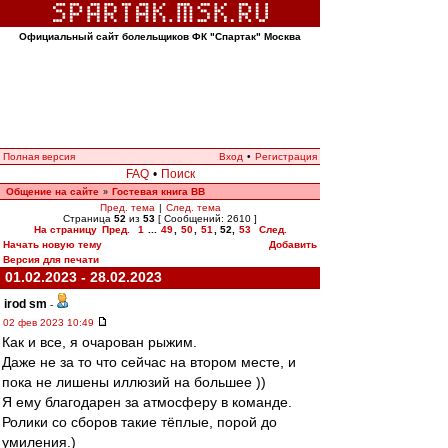
Официальный сайт болельщиков ФК "Спартак" Москва
Полная версия
Вход
•
Регистрация
FAQ
•
Поиск
Общение на сайте
Гостевая книга ВВ
»
Пред. тема
|
След. тема
Страница
52
из
53
[ Сообщений: 2610 ]
На страницу
Пред.
1
...
49
,
50
,
51
,
52
,
53
След.
Начать новую тему
Добавить
Версия для печати
01.02.2023 - 28.02.2023
irod sm
-
02 фев 2023 10:49
Как и все, я очарован рыжим.
Даже не за то что сейчас на втором месте, и
пока не лишены иллюзий на большее ))
Я ему благодарен за атмосферу в команде.
Ролики со сборов такие тёплые, порой до
умиления.)