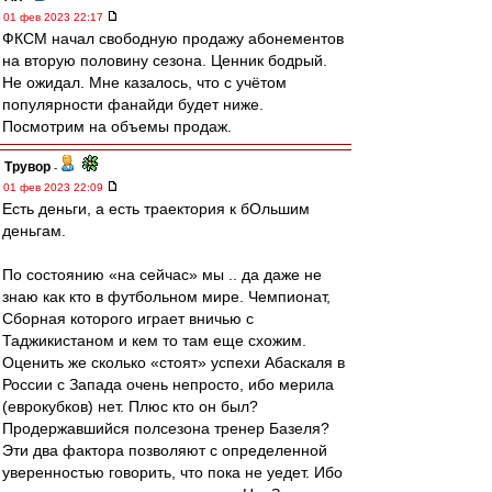
01 фев 2023 22:17
ФКСМ начал свободную продажу абонементов
на вторую половину сезона. Ценник бодрый.
Не ожидал. Мне казалось, что с учётом
популярности фанайди будет ниже.
Посмотрим на объемы продаж.
Трувор
-
01 фев 2023 22:09
Есть деньги, а есть траектория к бОльшим
деньгам.
По состоянию «на сейчас» мы .. да даже не
знаю как кто в футбольном мире. Чемпионат,
Сборная которого играет вничью с
Таджикистаном и кем то там еще схожим.
Оценить же сколько «стоят» успехи Абаскаля в
России с Запада очень непросто, ибо мерила
(еврокубков) нет. Плюс кто он был?
Продержавшийся полсезона тренер Базеля?
Эти два фактора позволяют с определенной
уверенностью говорить, что пока не уедет. Ибо