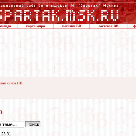
оманда
карта мира
магазин ВВ
гостевая ВВ
ф
вая книга ВВ
23
 23:31