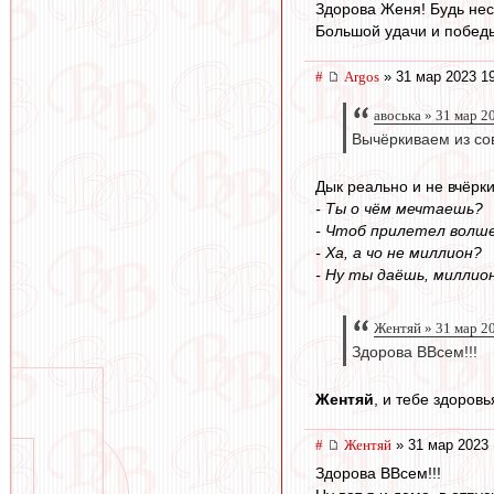
Здорова Женя! Будь нес
Большой удачи и побед
#
Argos
» 31 мар 2023 1
авоська » 31 мар 2
Вычёркиваем из со
Дык реально и не вчёрк
- Ты о чём мечтаешь?
- Чтоб прилетел волше
- Ха, а чо не миллион?
- Ну ты даёшь, миллион
Жентяй » 31 мар 2
Здорова ВВсем!!!
Жентяй
, и тебе здоровь
#
Жентяй
» 31 мар 2023 
Здорова ВВсем!!!