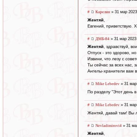
#
Карелин
» 31 мар 2023
Жентяй
,
Евгений, приветствую. 
#
ДМБ-84
» 31 мар 2023
Жентяй
, здравствуй, во
Отпуск - это здорово, н
Извини, что лезу с сове
Ты сейчас за всех нас,
Ангелы-хранители вам 
#
Mike Lebedev
» 31 мар
По разделу "Этот день в
#
Mike Lebedev
» 31 мар
Жентяй, давай там! Вы 
#
Nevladimirovi4
» 31 ма
Жентяй
,