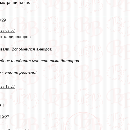
мотря ни на что!
ы!
9:29
023 09:57
вета директоров.
ивали. Вспомнился анекдот.
бник и подарил мне сто тыщ долларов...
 - это не реально!
023 19:27
я!!
19:27