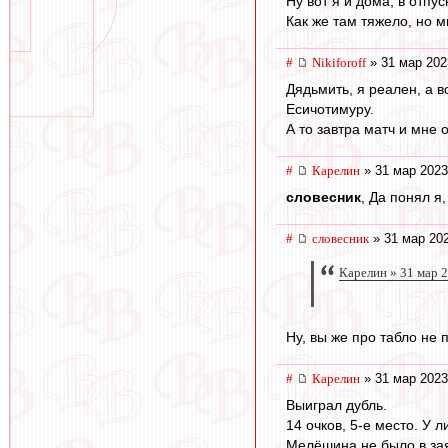
Ну вот я и дома, в отпус
Как же там тяжело, но 
#
Nikiforoff
» 31 мар 202
Дядьмить, я реален, а в
Есичотимуру.
А то завтра матч и мне о
#
Карелин
» 31 мар 2023
словесник
, Да понял я
#
словесник
» 31 мар 202
Карелин » 31 мар 2
Ну, вы же про табло не 
#
Карелин
» 31 мар 2023
Выиграл дубль.
14 очков, 5-е место. У 
Мелёшина не было в зая