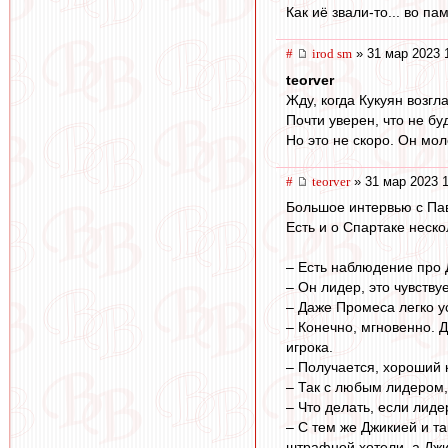
Как иё звали-то... во памя
#
irod sm
» 31 мар 2023 
teorver
Жду, когда Кукуян возгл
Почти уверен, что не бу
Но это не скоро. Он мол
#
teorver
» 31 мар 2023 1
Большое интервью с Па
Есть и о Спартаке неск
– Есть наблюдение про
– Он лидер, это чувству
– Даже Промеса легко у
– Конечно, мгновенно. Д
игрока.
– Получается, хороший 
– Так с любым лидером,
– Что делать, если лиде
– С тем же Джикией и та
штрафной хотели, а Джи