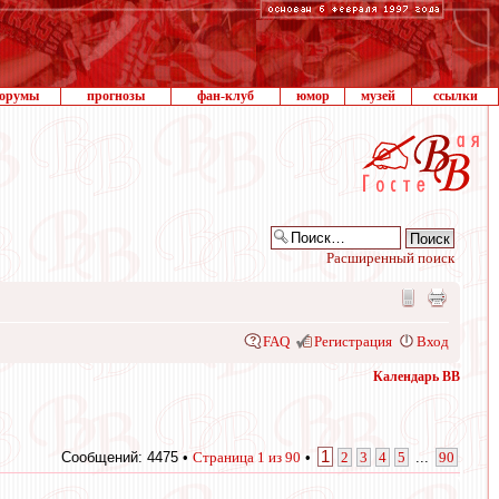
орумы
прогнозы
фан-клуб
юмор
музей
ссылки
Расширенный поиск
FAQ
Регистрация
Вход
Календарь ВВ
1
Сообщений: 4475 •
Страница
1
из
90
•
2
3
4
5
...
90