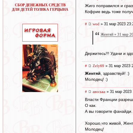
СБОР ДЕНЕЖНЫХ СРЕДСТВ
Жиго поправился и сраз
ДЛЯ ДЕТЕЙ ТОЛИКА ГЕРЦЫНА
Кофрие ведь тоже получ
#
wod
» 31 мар 2023 23:
Жентяй » 31 мар 2
Держитесь!!! Удачи и здо
#
Zely69
» 31 мар 2023 
Жентяй
, здравствуй! :)
Молодец! :)
#
авоська
» 31 мар 2023 
Власти Франции разреши
О как.
А вы говорите фанайди.
Хорошо,что живой, Жент
Молодец!