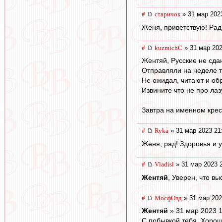
#
старичок
» 31 мар 202
Женя, приветствую! Рад 
#
kuzmichC
» 31 мар 202
Жентяй, Русские не сдаю
Отправляли на неделе т
Не ожидал, читают и об
Извините что не про ла
Завтра на именном крес
#
Ryka
» 31 мар 2023 21
Женя, рад! Здоровья и у
#
Vladisl
» 31 мар 2023 
Жентяй
, Уверен, что вы
#
МосфОлд
» 31 мар 202
Жентяй
» 31 мар 2023 1
С побывкой тебя. Хорош