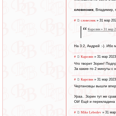
словесник
, Владимир, 
#
словесник
» 31 мар 202
Карелин » 31 мар 2
На 3:2, Андрей :-). Ибо 
#
Карелин
» 31 мар 2023
Что творит Зорин! Подпр
За какие-то 2 минуты с 
#
Карелин
» 31 мар 2023
Чертановцы вышли вперёд
Ураа.. Зорин тут же сра
Ой! Ещё и перекладина 
#
Mike Lebedev
» 31 мар