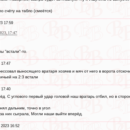
по счёту на табло (смеётся)
3 17:59
023, 17:47
мы "встали"-то.
 17:47
ессовал выносящего вратаря хозяев и мяч от него в ворота отскоч
ничьей на 2:3 встали
 17:40
. С углового первый удар головой наш вратарь отбил, но в сторон
внял дальним, точно в угол
за них сыграла, Могли наши выйти вперёд.
 2023 16:52