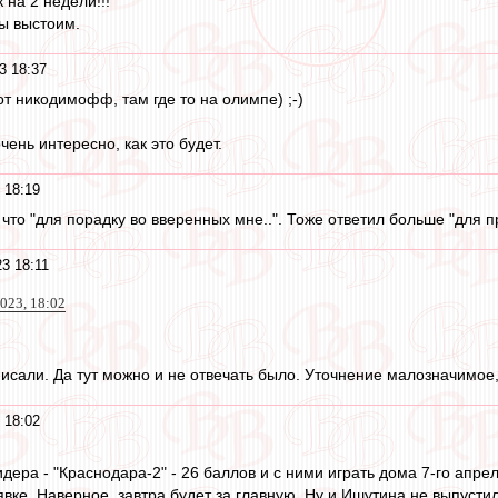
к на 2 недели!!!
мы выстоим.
3 18:37
от никодимофф, там где то на олимпе) ;-)
чень интересно, как это будет.
 18:19
, что "для порадку во вверенных мне..". Тоже ответил больше "для п
3 18:11
023, 18:02
писали. Да тут можно и не отвечать было. Уточнение малозначимое, 
 18:02
лидера - "Краснодара-2" - 26 баллов и с ними играть дома 7-го апрел
вке. Наверное, завтра будет за главную. Ну и Ишутина не выпусти