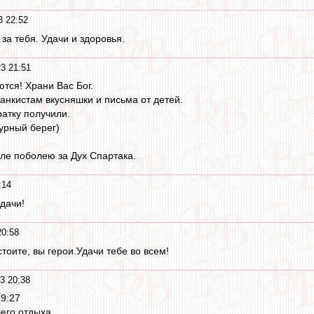
3 22:52
за тебя. Удачи и здоровья.
3 21:51
тся! Храни Вас Бог.
анкистам вкусняшки и письма от детей.
ратку получили.
зурный берег)
ле поболею за Дух Спартака.
:14
дачи!
20:58
стоите, вы герои.Удачи тебе во всем!
3 20:38
9:27
его отдыха.