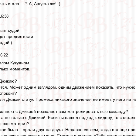
ть стала... :? А, Августа же! :)
16:38
авит судей.
дет предвзятости.
одой.)
6:22
влом Кукуяном.
олько моментов.
 Джикию?
ется. Может одним взглядом, одним движением показать, что нужно
спокоит?
ля Джикии статус Промеса никакого значения не имеет, у него на н
коннект с Джикией позволяет вам контролировать всю команду?
 а не только с Джикией. Если ты нашел подход к лидеру, то с оста
р вас материт?
кое было – орали друг на друга. Недавно совсем, когда в конце пр
кия вдруг понесся на меня. Смотрю и думаю: «Тебе желтую прямо