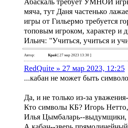
Абаскаль требует УМНОЙ игры 
мяча, тут Даня частенько лажае
игры от Гильермо требуется го
топовым игроком, характер и д
Ильич: "Учиться, учиться и учи
Автор:
Край
[ 27 мар 2023 13:30 ]
RedQuite » 27 мар 2023, 12:25
...кабан не может быть символо
Да, и не только из-за уважения
Кто символы КБ? Игорь Нетто,
Илья Цымбаларь--выдумщики, 
А кабан--зверь прямолинейный,