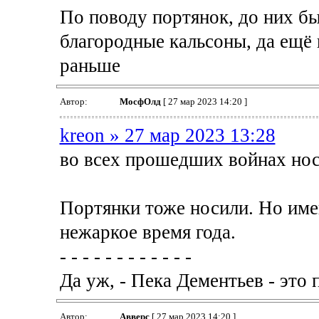
По поводу портянок, до них б
благородные кальсоны, да ещё 
раньше
Автор:
МосфОлд
[ 27 мар 2023 14:20 ]
kreon » 27 мар 2023 13:28
во всех прошедших войнах но
Портянки тоже носили. Но име
нежаркое время года.
- - - - - - - - - - - -
Да уж, - Пека Дементьев - это п
Автор:
Авверс
[ 27 мар 2023 14:20 ]