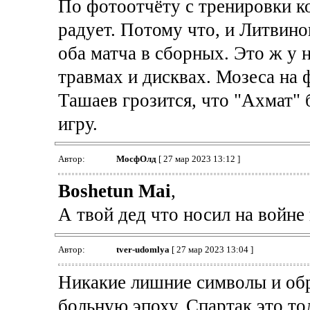
По фотоотчёту с тренировки к
радует. Потому что, и Литвино
оба матча в сборных. Это ж у 
травмах и дисквах. Мозеса на ф
Ташаев грозится, что "Ахмат" 
игру.
Автор:
МосфОлд
[ 27 мар 2023 13:12 ]
Boshetun Mai
,
А твой дед что носил на войне
Автор:
tver-udomlya
[ 27 мар 2023 13:04 ]
Никакие лишние символы и обр
больную эпоху. Спартак это то