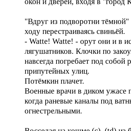
окон и дверей, входя в "город 
"Вдруг из подворотни тёмной"
ходу перестраиваясь свиньёй.
- Watte! Watte! - орут они и в 
лягушатников. Клочки по зако
навсегда погребает под собой
припутейных улиц.
Потёмкин плачет.
Военные врачи в диком ужасе п
когда раневые каналы под ват
огнестрельными.
Восседая на кошме (с), (td) из