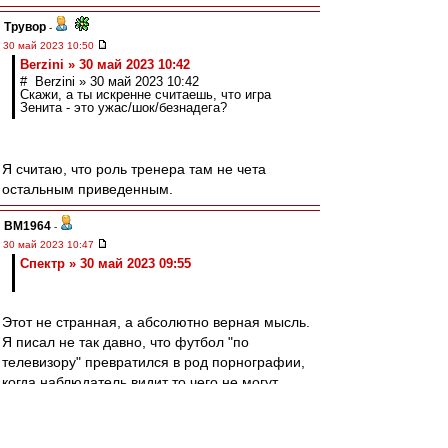
Трувор
-
30 май 2023 10:50
Berzini » 30 май 2023 10:42
# Berzini » 30 май 2023 10:42
Скажи, а ты искренне считаешь, что игра
Зенита - это ужас/шок/безнадега?
Я считаю, что роль тренера там не чета
остальным приведенным.
BM1964
-
30 май 2023 10:47
Спектр » 30 май 2023 09:55
Этот не странная, а абсолютно верная мысль.
Я писал не так давно, что футбол "по
телевизору" превратился в род порнографии,
когда наблюдатель видит то чего не могут
увидеть сами авторы процесса. Вообще
телевизионный "цифровой" футбол
принципиально отличается от футбола