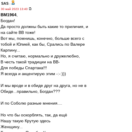
SAS
-
30 май 2023 13:40
BM1964
,
Богдан!
Да просто должны быть какие то приличия, и
на сайте ВВ тоже!
Вот мы, помнишь, конечно, больше всего с
тобой и Юлией, как бы, Срались по Валере
Карпину...
Но, я считаю, нормально и дружелюбно,
В честь такой традиции на ВВ-
Для победы Спартака!!!
Я всегда и акцентирую этим -:-:)))
И мы вроде и в обиде друг на друга, но не в
Обиде...правильно, Богдан???
И по Соболю разные мнения....
Но что бы оскорблять, так, да ещё
Нашу такую Крутую здесь
Женщину...