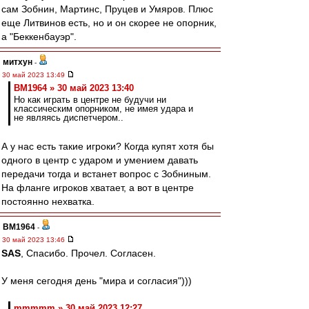
сам Зобнин, Мартинс, Пруцев и Умяров. Плюс
еще Литвинов есть, но и он скорее не опорник,
а "Беккенбауэр".
митхун
-
30 май 2023 13:49
BM1964 » 30 май 2023 13:40
Но как играть в центре не будучи ни
классическим опорником, не имея удара и
не являясь диспетчером..
А у нас есть такие игроки? Когда купят хотя бы
одного в центр с ударом и умением давать
передачи тогда и встанет вопрос с Зобниным.
На фланге игроков хватает, а вот в центре
постоянно нехватка.
BM1964
-
30 май 2023 13:46
SAS
, Спасибо. Прочел. Согласен.
У меня сегодня день "мира и согласия")))
mmmmm » 30 май 2023 12:27