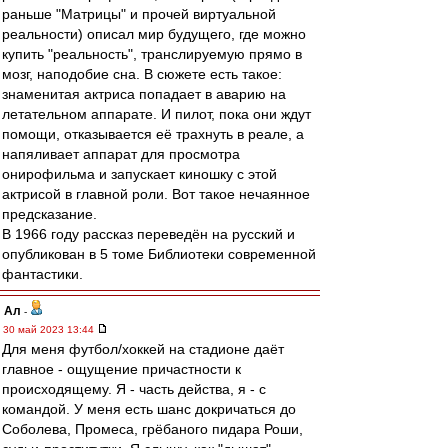
раньше "Матрицы" и прочей виртуальной
реальности) описал мир будущего, где можно
купить "реальность", транслируемую прямо в
мозг, наподобие сна. В сюжете есть такое:
знаменитая актриса попадает в аварию на
летательном аппарате. И пилот, пока они ждут
помощи, отказывается её трахнуть в реале, а
напяливает аппарат для просмотра
онирофильма и запускает киношку с этой
актрисой в главной роли. Вот такое нечаянное
предсказание.
В 1966 году рассказ переведён на русский и
опубликован в 5 томе Библиотеки современной
фантастики.
Ал
-
30 май 2023 13:44
Для меня футбол/хоккей на стадионе даёт
главное - ощущение причастности к
происходящему. Я - часть действа, я - с
командой. У меня есть шанс докричаться до
Соболева, Промеса, грёбаного пидара Роши,