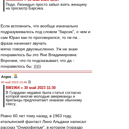
Поди, Леонидыч просто забыл взять женщину
на просмотр Барсика.
Если вспомнить, что вообще изначально
подразумевалось под словом "барсик", о чем и
сам Юран как-то проговорился, то гм-гм...
фраза начинает звучать
мягко говоря двусмысленно. Уж не знаю
понравилось бы это Яне Владимировне.
Впрочем, что-то подсказывает, что да -
понравилось бы. )))))
Argos
-
30 май 2023 13:46
BM1964 » 30 май 2023 11:30
В Гуардиан недавно была статья согласно
которой многие молодые американцы и
британцы предпочитают онанизм обычному
сексу,
Ровно 60 лет тому назад, в 1963 году,
итальянский фантаст Лино Альдани написал
рассказ "Онирофильм", в котором (гораздо