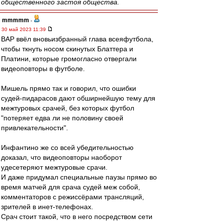
общественного застоя общества.
mmmmm
-
30 май 2023 11:39
ВАР ввёл вновьизбранный глава всеяфутбола,
чтобы ткнуть носом скинутых Блаттера и
Платини, которые громогласно отвергали
видеоповторы в футболе.
Мишель прямо так и говорил, что ошибки
судей-пидарасов дают обширнейшую тему для
межтуровых срачей, без которых футбол
"потеряет едва ли не половину своей
привлекательности".
Инфантино же со всей убедительностью
доказал, что видеоповторы наоборот
удесетеряют межтуровые срачи.
И даже придумал специальные паузы прямо во
время матчей для срача судей меж собой,
комментаторов с режиссёрами трансляций,
зрителей в инет-телефонах.
Срач стоит такой, что в него посредством сети