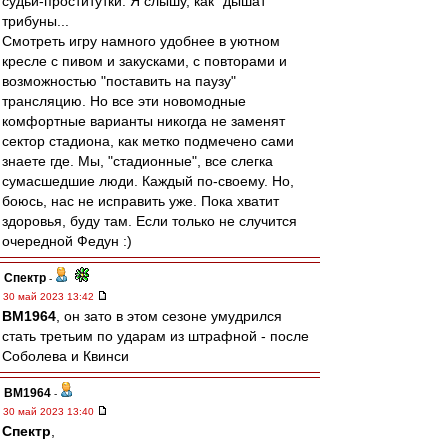
судьи-проститутки. Я слышу, как "дышат"
трибуны...
Смотреть игру намного удобнее в уютном
кресле с пивом и закусками, с повторами и
возможностью "поставить на паузу"
трансляцию. Но все эти новомодные
комфортные варианты никогда не заменят
сектор стадиона, как метко подмечено сами
знаете где. Мы, "стадионные", все слегка
сумасшедшие люди. Каждый по-своему. Но,
боюсь, нас не исправить уже. Пока хватит
здоровья, буду там. Если только не случится
очередной Федун :)
Спектр
-
30 май 2023 13:42
BM1964
, он зато в этом сезоне умудрился
стать третьим по ударам из штрафной - после
Соболева и Квинси
BM1964
-
30 май 2023 13:40
Спектр
,