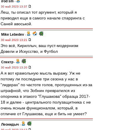
irod sm
-
30 май 2023 13:37
Леш, ты описал тот аргумент, который я
приводил еще в самого начале спарринга с
Саней авоськой.
Mike Lebedev
-
30 май 2023 13:21
Это всё, Кириллыч, ваш пуст-модернизм
Довели и Искусство, и Футбол
Спектр
-
30 май 2023 13:20
А я вот крамольную мысль выражу. Уж не
потому ли последние три сезона у нас в
"лидерах" по частоте голов, пропущенных из-за
штрафной, что Зобнин превратился из
опорника в этакого "Глушакова" образца 2017-
18 и далее - центрального полузащитника с не
очень ясным функционалом, который, в
отличие от Глушакова, еще и бить не умеет?
Леонидыч
-
30 май 2023 13:12