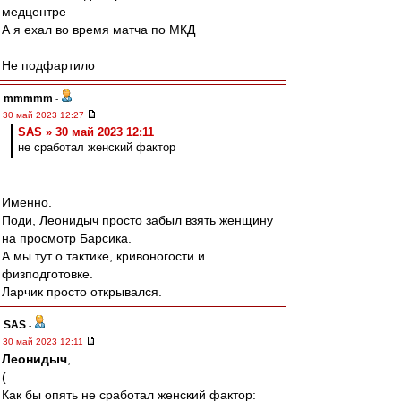
медцентре
А я ехал во время матча по МКД
Не подфартило
mmmmm
-
30 май 2023 12:27
SAS » 30 май 2023 12:11
не сработал женский фактор
Именно.
Поди, Леонидыч просто забыл взять женщину
на просмотр Барсика.
А мы тут о тактике, кривоногости и
физподготовке.
Ларчик просто открывался.
SAS
-
30 май 2023 12:11
Леонидыч
,
(
Как бы опять не сработал женский фактор: