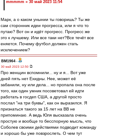
mmmmm » 30 май 2023 11:54
Марк, а о каком унынии ты говоришь? Ты же
сам сторонник идеи прогресса, или я что то
путаю? Вот он и идёт прогресс. Прогресс же
это к лучшему. Или все таки нет?Все течёт все
еняется. Почему футбол должен стать
исключением?
BM1964
-
30 май 2023 12:50
Про женщин вспомнили... ну и я... Вот уже
дней пять нет Ехидны. Нее, может её
забанили, ну или дела... но пропала она после
того, как один умник посоветовал ей идти
работать в госдеп США, а другой просто
послал "на три буквы", как он выразился. Я
признаться такого за 15 лет на ВВ не
припоминаю. А ведь Юля высказала очень
простую и вообще то бесспорную мысль, что
Соболев своими действиями подводит команду
и хорошо бы уже повзрослеть. О чем тут