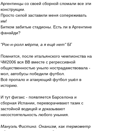
Аргентинцы со своей сборной сломали все эти
конструкции.
Просто силой заставили меня сопереживать
им!
Битком забитые стадионы. Есть ли в Аргентине
фанайди?
"Рок-н-ролл мёртв, а я ещё нет"
БГ
Помнится, после итальянского чемпионства на
ЧМ2006 вся ВВ вместе с регрессивной
общественностью уныло нострадамствовала -
мол, автобусы победили футбол.
Всё пропало и атакующий футбол ушёл в
историю.
И тут фигакс - появляется Барселона и
сборная Испании, переворачивают тазик с
застойной водицей и доказывают
несостоятельность любого уныния.
Мануэль Фистинг. Онанизм, как термометр