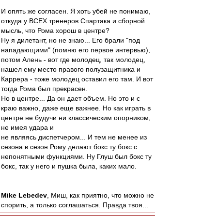
И опять же согласен. Я хоть убей не понимаю,
откуда у ВСЕХ тренеров Спартака и сборной
мысль, что Рома хорош в центре?
Ну я дилетант, но не знаю... Его брали "под
нападающими" (помню его первое интервью),
потом Алень - вот где молодец, так молодец,
нашел ему место правого полузащитника и
Каррера - тоже молодец оставил его там. И вот
тогда Рома был прекрасен.
Но в центре... Да он дает объем. Но это и с
краю важно, даже еще важнее. Но как играть в
центре не будучи ни классическим опорником,
не имея удара и
не являясь диспетчером... И тем не менее из
сезона в сезон Рому делают бокс ту бокс с
непонятными функциями. Ну Глуш был бокс ту
бокс, так у него и пушка была, каких мало.
Mike Lebedev
, Миш, как приятно, что можно не
спорить, а только соглашаться. Правда твоя...