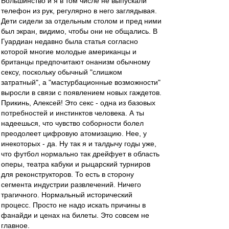
Большинство и я в том числе не выпускали
телефон из рук, регулярно в него заглядывая.
Дети сидели за отдельным столом и пред ними
был экран, видимо, чтобы они не общались. В
Гуардиан недавно была статья согласно
которой многие молодые американцы и
британцы предпочитают онанизм обычному
сексу, поскольку обычный "слишком
затратный", а "мастурбационные возможности"
выросли в связи с появлением новых гаждетов.
Прикинь, Алексей! Это секс - одна из базовых
потребностей и инстинктов человека. А ты
надеешься, что чувство соборности болел
преодолеет цифровую атомизацию. Нее, у
инекоторых - да. Ну так я и талдычу годы уже,
что футбол нормально так дрейфует в область
оперы, театра кабуки и рыцарский турниров
для реконструкторов. То есть в сторону
сегмента индустрии развлечений. Ничего
трагичного. Нормальный исторический
процесс. Просто не надо искать причины в
фанайди и ценах на билеты. Это совсем не
главное.