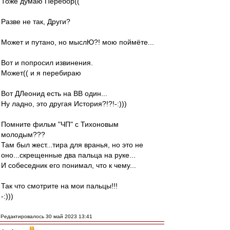
Тоже думаю Перебор((
Разве не так, Други?
Может и путано, но мыслЮ?! мою поймёте...
Вот и попросил извинения.
Может(( и я перебираю
Вот ДЛеонид есть на ВВ один...
Ну ладно, это другая История?!?!-:)))
Помните фильм "ЧП" с Тихоновым
молодым???
Там был жест...тира для вранья, но это не
оно...скрещенные два пальца на руке...
И собеседник его понимал, что к чему...
Так что смотрите на мои пальцы!!!
-:)))
Редактировалось 30 май 2023 13:41