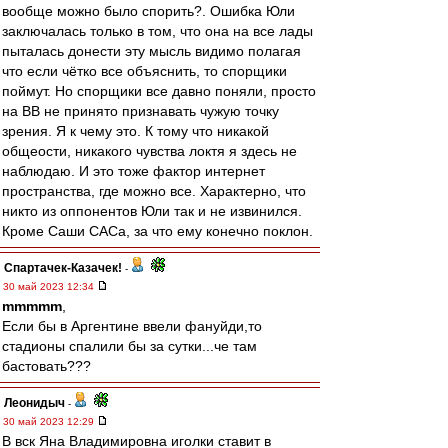
вообще можно было спорить?. Ошибка Юли
заключалась только в том, что она на все лады
пыталась донести эту мысль видимо полагая
что если чётко все объяснить, то спорщики
поймут. Но спорщики все давно поняли, просто
на ВВ не принято признавать чужую точку
зрения. Я к чему это. К тому что никакой
общеости, никакого чувства локтя я здесь не
наблюдаю. И это тоже фактор интернет
пространства, где можно все. Характерно, что
никто из оппонентов Юли так и не извинился.
Кроме Саши САСа, за что ему конечно поклон.
Спартачек-Казачек!
-
30 май 2023 12:34
mmmmm
,
Если бы в Аргентине ввели фануйди,то
стадионы спалили бы за сутки...че там
бастовать???
Леонидыч
-
30 май 2023 12:29
В вск Яна Владимировна иголки ставит в