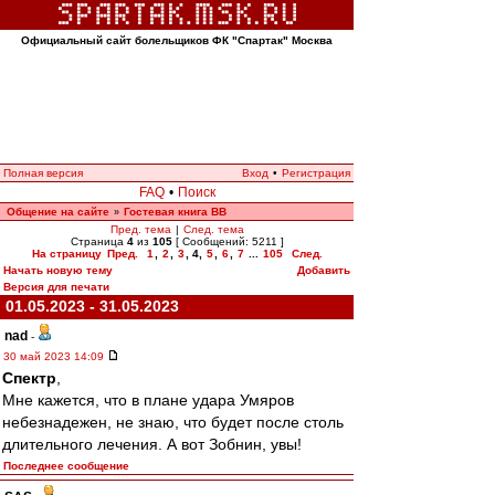
Официальный сайт болельщиков ФК "Спартак" Москва
Полная версия
Вход
•
Регистрация
FAQ
•
Поиск
Общение на сайте
Гостевая книга ВВ
»
Пред. тема
|
След. тема
Страница
4
из
105
[ Сообщений: 5211 ]
На страницу
Пред.
1
,
2
,
3
,
4
,
5
,
6
,
7
...
105
След.
Начать новую тему
Добавить
Версия для печати
01.05.2023 - 31.05.2023
nad
-
30 май 2023 14:09
Спектр
,
Мне кажется, что в плане удара Умяров
небезнадежен, не знаю, что будет после столь
длительного лечения. А вот Зобнин, увы!
Последнее сообщение