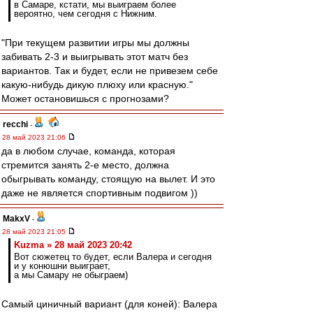
в Самаре, кстати, мы выиграем более
вероятно, чем сегодня с Нижним.
"При текущем развитии игры мы должны
забивать 2-3 и выигрывать этот матч без
вариантов. Так и будет, если не привезем себе
какую-нибудь дикую плюху или красную."
Может остановишься с прогнозами?
recchi
-
28 май 2023 21:06
да в любом случае, команда, которая
стремится занять 2-е место, должна
обыгрывать команду, стоящую на вылет. И это
даже не является спортивным подвигом ))
MakxV
-
28 май 2023 21:05
Kuzma » 28 май 2023 20:42
Вот сюжетец то будет, если Валера и сегодня
и у конюшни выиграет,
а мы Самару не обыграем)
Самый циничный вариант (для коней): Валера