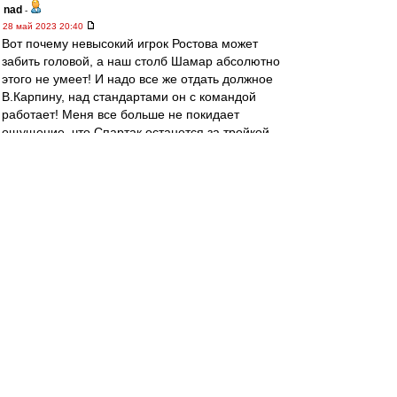
nad
-
28 май 2023 20:40
Вот почему невысокий игрок Ростова может
забить головой, а наш столб Шамар абсолютно
этого не умеет! И надо все же отдать должное
В.Карпину, над стандартами он с командой
работает! Меня все больше не покидает
ощущение, что Спартак останется за тройкой,
а это провал!
Kaje_29
-
28 май 2023 20:40
У нас нет понимания, что нужно усилить на
следующий сезон. Вообще рандомно можно
называть позиции. Из игроков сегодняшнего
старта только Литвинов наверное
безоговорочен, да Квинси в силу харизмы.
Los
-
28 май 2023 20:39
в Англии вылетели святые и лисы, похоже
грядет распродажа ... АПЗ там есть ... )))