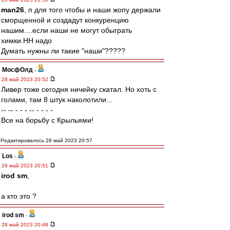
man26
, п для того чтобы и наши жопу держали
сморщенной и создадут конкуренцию
нашим....если наши не могут обыграть
химки.НН надо
Думать нужны ли такие "наши"?????
МосфОлд
-
28 май 2023 20:52
Ливер тоже сегодня ничейку скатал. Но хоть с
голами, там 8 штук наколотили...
-- -- - - - -- - - - -
Все на борьбу с Крыльями!
Редактировалось 28 май 2023 20:57
Los
-
28 май 2023 20:51
irod sm
,
а кто это ?
irod sm
-
28 май 2023 20:48