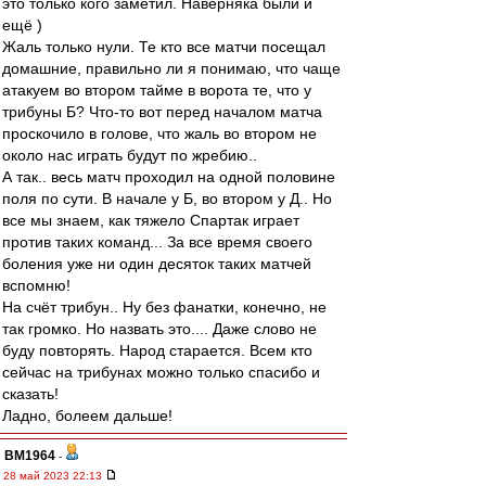
это только кого заметил. Наверняка были и
ещё )
Жаль только нули. Те кто все матчи посещал
домашние, правильно ли я понимаю, что чаще
атакуем во втором тайме в ворота те, что у
трибуны Б? Что-то вот перед началом матча
проскочило в голове, что жаль во втором не
около нас играть будут по жребию..
А так.. весь матч проходил на одной половине
поля по сути. В начале у Б, во втором у Д.. Но
все мы знаем, как тяжело Спартак играет
против таких команд... За все время своего
боления уже ни один десяток таких матчей
вспомню!
На счёт трибун.. Ну без фанатки, конечно, не
так громко. Но назвать это.... Даже слово не
буду повторять. Народ старается. Всем кто
сейчас на трибунах можно только спасибо и
сказать!
Ладно, болеем дальше!
BM1964
-
28 май 2023 22:13