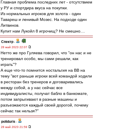
Главная проблема последних лет - отсутствием
у РУ и спортдира вкуса на покупки.
Из нормальных игроков для золота - один
Тавареш и ленивый Мозес. На подходе один
Литвинов.
Купит нам Лукойл 8 игрочищ? Не смешно....
Спектр
-
28 май 2023 22:07
Нетто же про Гуляева говорил, что "он нас и не
тренировал особо, мы сами решали, как
играть"?
А еще что-то помнится ностальгия на ВВ на
тему "вот раньше игроки всей командой ходили
в ресторан без тренеров и договаривались
между собой, а у нас сейчас все
индивидуалисты, получат бабло в банкомате,
потом запрыгивают в разные машины и
разъезжаются каждый своей дорогой, почему
сейчас так нельзя?"
poliduris
-
28 май 2023 21:59