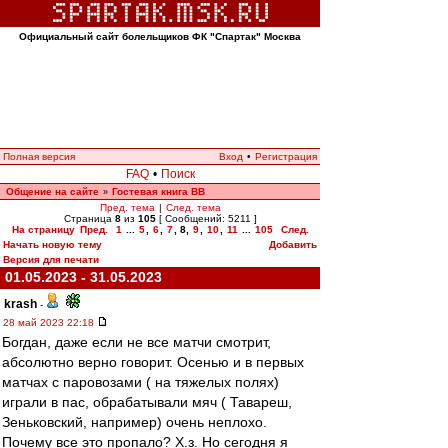
Официальный сайт болельщиков ФК "Спартак" Москва
Полная версия
Вход
•
Регистрация
FAQ
•
Поиск
Общение на сайте
Гостевая книга ВВ
»
Пред. тема
|
След. тема
Страница
8
из
105
[ Сообщений: 5211 ]
На страницу
Пред.
1
...
5
,
6
,
7
,
8
,
9
,
10
,
11
...
105
След.
Начать новую тему
Добавить
Версия для печати
01.05.2023 - 31.05.2023
krash
-
28 май 2023 22:18
Богдан, даже если не все матчи смотрит,
абсолютно верно говорит. Осенью и в первых
матчах с паровозами ( на тяжелых полях)
играли в пас, обрабатывали мяч ( Тавареш,
Зеньковский, например) очень неплохо.
Почему все это пропало? Х.з. Но сегодня я