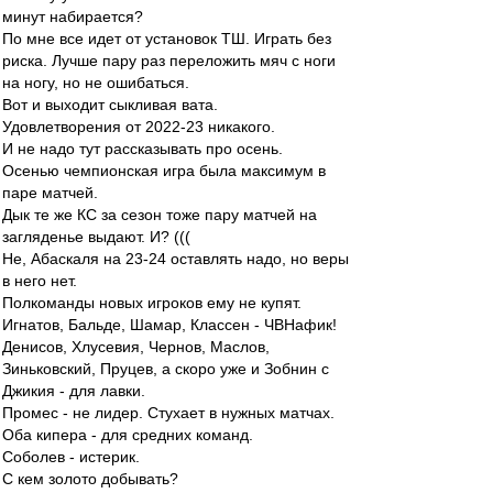
минут набирается?
По мне все идет от установок ТШ. Играть без
риска. Лучше пару раз переложить мяч с ноги
на ногу, но не ошибаться.
Вот и выходит сыкливая вата.
Удовлетворения от 2022-23 никакого.
И не надо тут рассказывать про осень.
Осенью чемпионская игра была максимум в
паре матчей.
Дык те же КС за сезон тоже пару матчей на
загляденье выдают. И? (((
Не, Абаскаля на 23-24 оставлять надо, но веры
в него нет.
Полкоманды новых игроков ему не купят.
Игнатов, Бальде, Шамар, Классен - ЧВНафик!
Денисов, Хлусевия, Чернов, Маслов,
Зиньковский, Пруцев, а скоро уже и Зобнин с
Джикия - для лавки.
Промес - не лидер. Стухает в нужных матчах.
Оба кипера - для средних команд.
Соболев - истерик.
С кем золото добывать?