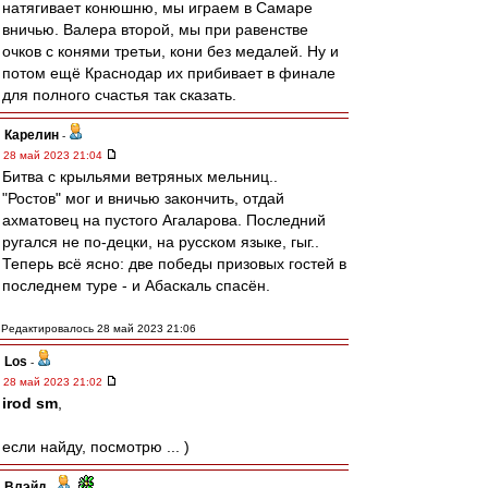
натягивает конюшню, мы играем в Самаре
вничью. Валера второй, мы при равенстве
очков с конями третьи, кони без медалей. Ну и
потом ещё Краснодар их прибивает в финале
для полного счастья так сказать.
Карелин
-
28 май 2023 21:04
Битва с крыльями ветряных мельниц..
"Ростов" мог и вничью закончить, отдай
ахматовец на пустого Агаларова. Последний
ругался не по-децки, на русском языке, гыг..
Теперь всё ясно: две победы призовых гостей в
последнем туре - и Абаскаль спасён.
Редактировалось 28 май 2023 21:06
Los
-
28 май 2023 21:02
irod sm
,
если найду, посмотрю ... )
Влэйд
-