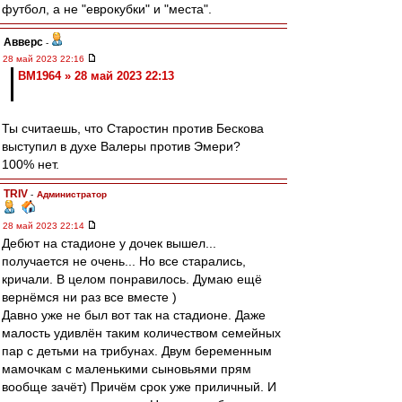
футбол, а не "еврокубки" и "места".
Авверс
-
28 май 2023 22:16
BM1964 » 28 май 2023 22:13
Ты считаешь, что Старостин против Бескова
выступил в духе Валеры против Эмери?
100% нет.
TRIV
-
Администратор
28 май 2023 22:14
Дебют на стадионе у дочек вышел...
получается не очень... Но все старались,
кричали. В целом понравилось. Думаю ещё
вернёмся ни раз все вместе )
Давно уже не был вот так на стадионе. Даже
малость удивлён таким количеством семейных
пар с детьми на трибунах. Двум беременным
мамочкам с маленькими сыновьями прям
вообще зачёт) Причём срок уже приличный. И