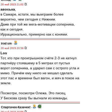
28 май 2023 21:02
авоська
,
в Самаре, кстати, мы выиграем более
вероятно, чем сегодня с Нижним.
Даже при той же мега-мотивации соперника,
как и сегодня.
Иррационально, примерно как с конями.
irod sm
-
28 май 2023 20:59
Los
Тот, кто при проигрышном счёте 2-3 не катнул
партнёру стоявшему в 5 метрах от пустых
ворот соперника, а ударил сам с острого угла и
мимо. Причём ему никто не мешал сделать
этот пас и времени был вагон, и мяч в покое на
земле.
Посмотри, посмотри Олежа. Это писец.
У Бескова сразу бы выгнали из команды.
Спартачек-Казачек!
-
28 май 2023 20:56