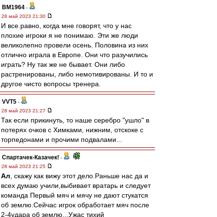
BM1964
-
28 май 2023 21:30
И все.равно, когда мне говорят, что у нас
плохие игроки я не понимаю. Эти же люди
великолепно провели осень. Половина из них
отлично играла в Европе. Они что разучились
играть? Ну так же не бывает. Они либо
растренированы, либо немотивированы. И то и
другое чисто вопросы тренера.
VVT5
-
28 май 2023 21:27
Так если прикинуть, то наше серебро "ушло" в
потерях очков с Химками, нижним, отскоке с
торпедонами и прочими подвалами...
Спартачек-Казачек!
-
28 май 2023 21:25
Ал
, скажу как вижу этот дело.Раньше нас да и
всех думаю учили,выбивает вратарь и следует
команда Первый мяч и мячу не дают стукатся
об землю.Сейчас игрок обработает мяч после
2-4удара об землю...Ужас тихий