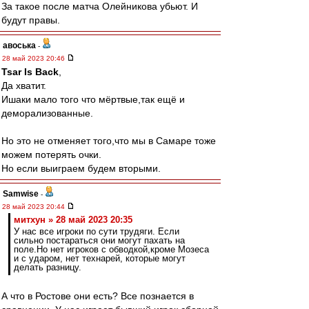
За такое после матча Олейникова убьют. И
будут правы.
авоська
-
28 май 2023 20:46
Tsar Is Back
,
Да хватит.
Ишаки мало того что мёртвые,так ещё и
деморализованные.
Но это не отменяет того,что мы в Самаре тоже
можем потерять очки.
Но если выиграем будем вторыми.
Samwise
-
28 май 2023 20:44
митхун » 28 май 2023 20:35
У нас все игроки по сути трудяги. Если
сильно постараться они могут пахать на
поле.Но нет игроков с обводкой,кроме Мозеса
и с ударом, нет технарей, которые могут
делать разницу.
А что в Ростове они есть? Все познается в