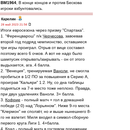
BM1964
, В конце концов и против Бескова
игроки взбунтовались.
Карелин
-
28 май 2023 21:56
Итоги евросезона через призму "Спартака".
1. "Ференцварош" п/к
Черчесова
, завоевав
второй год подряд чемпионство, оставшиеся
три игры проиграл. Отрыв от вице составил
поэтому всего 6 очков. А вот не надо было
шампусик открывать/закрывать - он от этого
выдыхается, ага..4 балла.
2. "Венеция", тренируемая
Ваноли
, не смогла
пробиться в 1/2 ПО за повышения в Серию А,
проиграв "Кальяри" 1:2. Ну, со дна таблицы
подняться на 7-е место тоже неплохо. Правда,
при двух удалениях Ваноли. 3+ балла.
3.
Кофрие
- полный матч + гол в домашней
победе (2:0) над "Лорьяном". Ниже 9-го места
"Клермон" не сползёт, но и выше нынешнего 8-
го не взлетит. Миля входил в символ-сборную
первого круга Лиги 1. 4+балла.
4.
Крал
- полный матч в гостевом поражении