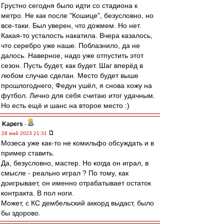
Грустно сегодня было идти со стадиона к
метро. Не как после "Кошице", безусловно, но
все-таки. Был уверен, что дожмем. Но нет.
Какая-то усталость накатила. Вчера казалось,
что серебро уже наше. Поблазнило, да не
далось. Наверное, надо уже отпустить этот
сезон. Пусть будет, как будет. Шаг вперёд в
любом случае сделан. Место будет выше
прошлогоднего, Федун ушёл, я снова хожу на
футбол. Лично для себя считаю итог удачным.
Но есть ещё и шанс на второе место :)
Kapers
-
28 май 2023 21:31
Мозеса уже как-то не комильфо обсуждать и в
пример ставить.
Да, безусловно, мастер. Но когда он играл, в
смысле - реально играл ? По тому, как
доигрывает, он именно отрабатывает остаток
контракта. В пол ноги.
Может, с КС дембельский аккорд выдаст, было
бы здорово.