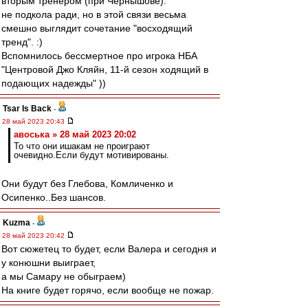
вторым тренером (при Чернышове).
не подкола ради, но в этой связи весьма
смешно выглядит сочетание "восходящий
тренд". :)
Вспомнилось бессмертное про игрока НБА
"Центровой Джо Кляйн, 11-й сезон ходящий в
подающих надежды" ))
Tsar Is Back
-
28 май 2023 20:43
авоська » 28 май 2023 20:02
То что они ишакам не проиграют
очевидно.Если будут мотивированы.
Они будут без Глебова, Комличенко и
Осипенко..Без шансов.
Kuzma
-
28 май 2023 20:42
Вот сюжетец то будет, если Валера и сегодня и
у конюшни выиграет,
а мы Самару не обыграем)
На книге будет горячо, если вообще не пожар.