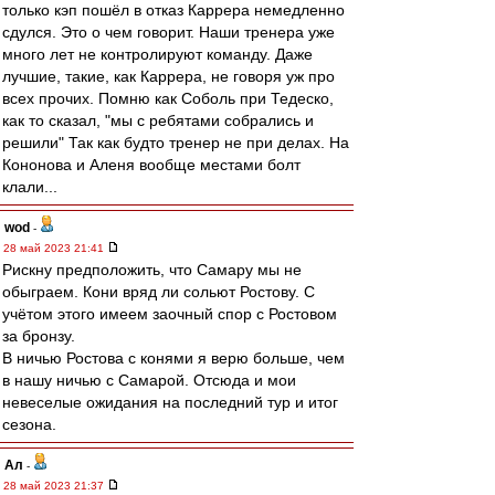
только кэп пошёл в отказ Каррера немедленно
сдулся. Это о чем говорит. Наши тренера уже
много лет не контролируют команду. Даже
лучшие, такие, как Каррера, не говоря уж про
всех прочих. Помню как Соболь при Тедеско,
как то сказал, "мы с ребятами собрались и
решили" Так как будто тренер не при делах. На
Кононова и Аленя вообще местами болт
клали...
wod
-
28 май 2023 21:41
Рискну предположить, что Самару мы не
обыграем. Кони вряд ли сольют Ростову. С
учётом этого имеем заочный спор с Ростовом
за бронзу.
В ничью Ростова с конями я верю больше, чем
в нашу ничью с Самарой. Отсюда и мои
невеселые ожидания на последний тур и итог
сезона.
Ал
-
28 май 2023 21:37