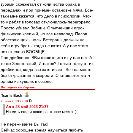
зубами скрежетал от количества брака в
передачах и при приеме- остановке мяча. Все-
таки мне кажется, что дело в психологии. Что-
то у ребят в головах отключилось-перегорело.
Просто убивал Зобнин. Опытнейший игрок,
физически крепкий, но все невпопад. Пасов
обостряющих - ноль. Ветераны должны на
себя игру брать, когда не катит. А у нас этого
нет от слова ВООБЩЕ.
Про дриблеров ВВы пишете,что их у нас нет. А
те же Зеньковский, Игнатов? Только толку от их
дриблинга, когда все затягивают. Все на месте,
без открывания и скорости. Считаю этот матч
одним из худших в сезоне.
Последнее сообщение
Tsar Is Back
-
28 май 2023 22:18
Ал » 28 май 2023 21:37
Но есть ещё и шанс на второе место :)
Не переживайте Вы так!
Сейчас хорошее время научиться любить