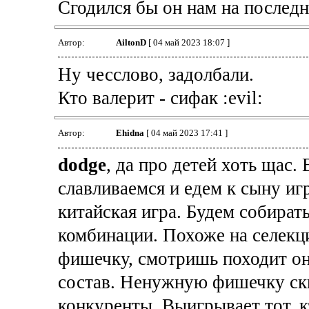
Сгодился бы он нам на последн
Автор:
AiltonD
[ 04 май 2023 18:07 ]
Ну чесслово, задолбали.
Кто валерит - сифак :evil:
Автор:
Ehidna
[ 04 май 2023 17:41 ]
dodge
, да про детей хоть щас.
славливаемся и едем к сыну иг
китайская игра. Будем собират
комбинации. Похоже на селекц
фишечку, смотришь походит она
состав. Ненужную фишечку ски
конкуренты. Выигрывает тот, к