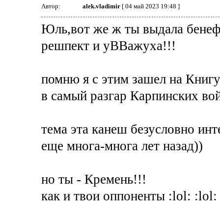
Автор:
alek.vladimir
[ 04 май 2023 19:48 ]
Юль,вот же ж ты выдала бенеф
решпект и уВВажуха!!!
помню я с этим зашел на Книгу
в самый разгар Карпинских вой
тема эта канеш безусловно инт
еще многа-многа лет назад))
но ты - Кремень!!!
как и твои оппоненты :lol: :lol: 