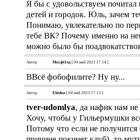
Я бы с удовольствуем почитал
детей и городок. Юль, зачем т
Понимаю, увлекательно по перв
тебе ВК? Почему именно на не
можно было бы поадвокатствов
Автор:
МосфОлд
[ 04 май 2023 17:14 ]
ВВсё фобофилите? Ну ну...
Автор:
Ehidna
[ 04 май 2023 17:13 ]
tver-udomlya
, да нафик нам не
Хочу, чтобы у Гильермушки вс
Потому что если не получится 
причине покинет клуб), то му