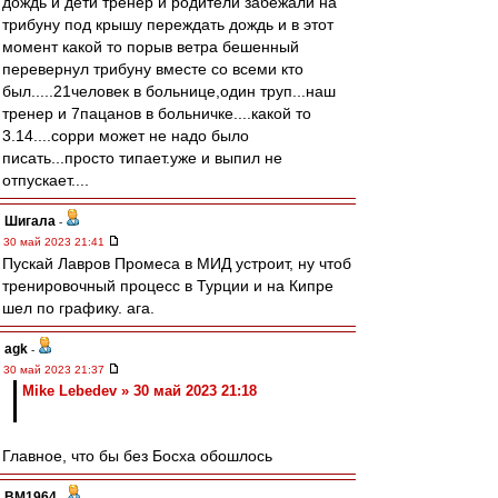
дождь и дети тренер и родители забежали на
трибуну под крышу переждать дождь и в этот
момент какой то порыв ветра бешенный
перевернул трибуну вместе со всеми кто
был.....21человек в больнице,один труп...наш
тренер и 7пацанов в больничке....какой то
3.14....сорри может не надо было
писать...просто типает.уже и выпил не
отпускает....
Шигала
-
30 май 2023 21:41
Пускай Лавров Промеса в МИД устроит, ну чтоб
тренировочный процесс в Турции и на Кипре
шел по графику. ага.
agk
-
30 май 2023 21:37
Mike Lebedev » 30 май 2023 21:18
Главное, что бы без Босха обошлось
BM1964
-