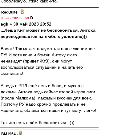
Соболезную. Ужас какой-то.
RedQuite
-
30 май 2023 22:59
agk » 30 май 2023 20:52
...Леша Кит может не беспокоиться, Антоха
переподпишется на любых условиях)))
Вооот! Так может подумать и наше экономное
РУ! И хотя кони и бомжи Антоху люто
ненавидят (привет Жт3), они могут
воспользоваться ситуацией и начать его
сманивать!
А ведь в РПЛ ещё есть и быки, и мусор с
лохами. Антоха ведь сейчас второй игрок лиги
(после Малкома), лакомый кусочек для всех.
Поэтому РУ надо срочно продлевать и не
жадничать, облажаться наши и тут могут легко!
Так что есть о чём беспокоиться...)))
BM1964
-