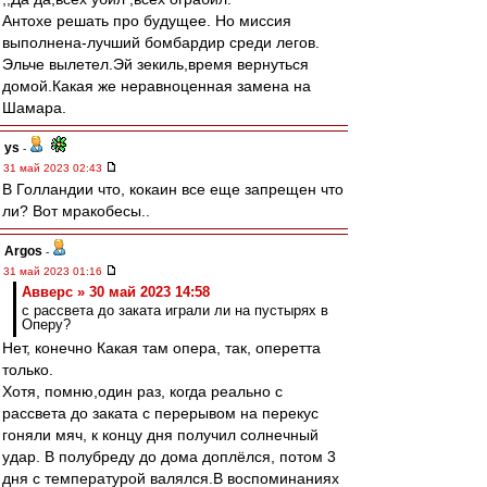
Антохе решать про будущее. Но миссия
выполнена-лучший бомбардир среди легов.
Эльче вылетел.Эй зекиль,время вернуться
домой.Какая же неравноценная замена на
Шамара.
ys
-
31 май 2023 02:43
В Голландии что, кокаин все еще запрещен что
ли? Вот мракобесы..
Argos
-
31 май 2023 01:16
Авверс » 30 май 2023 14:58
с рассвета до заката играли ли на пустырях в
Оперу?
Нет, конечно Какая там опера, так, оперетта
только.
Хотя, помню,один раз, когда реально с
рассвета до заката с перерывом на перекус
гоняли мяч, к концу дня получил солнечный
удар. В полубреду до дома доплёлся, потом 3
дня с температурой валялся.В воспоминаниях