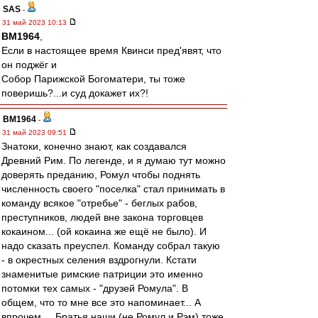
SAS
-
31 май 2023 10:13
BM1964
,
Если в настоящее время Квинси пред'явят, что
он поджёг и
Собор Парижской Богоматери, ты тоже
поверишь?...и суд докажет их?!
BM1964
-
31 май 2023 09:51
Знатоки, конечно знают, как создавался
Древний Рим. По легенде, и я думаю тут можно
доверять преданию, Ромул чтобы поднять
численность своего "поселка" стал принимать в
команду всякое "отребье" - беглых рабов,
преступников, людей вне закона торговцев
кокаином... (ой кокаина же ещё не было). И
надо сказать преуспел. Команду собрал такую
- в окрестных селения вздрогнули. Кстати
знаменитые римские патриции это именно
потомки тех самых - "друзей Ромула". В
общем, что то мне все это напоминает... А
впрочем.... Братья наши (не Ромул и Рэм) тоже