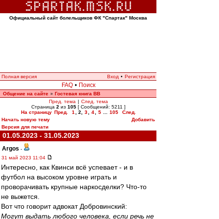
Официальный сайт болельщиков ФК "Спартак" Москва
Полная версия
Вход
•
Регистрация
FAQ
•
Поиск
Общение на сайте
Гостевая книга ВВ
»
Пред. тема
|
След. тема
Страница
2
из
105
[ Сообщений: 5211 ]
На страницу
Пред.
1
,
2
,
3
,
4
,
5
...
105
След.
Начать новую тему
Добавить
Версия для печати
01.05.2023 - 31.05.2023
Argos
-
31 май 2023 11:04
Интересно, как Квинси всё успевает - и в
футбол на высоком уровне играть и
проворачивать крупные наркосделки? Что-то
не выжется.
Вот что говорит адвокат Добровинский:
Могут выдать любого человека, если речь не