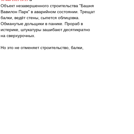
Объект незавершенного строительства "Башня
Вавилон Парк" в аварийном состоянии. Трещат
балки, ведёт стены, сыпется облицовка.
Обманутые дольщики в панике. Прораб в
истерике, штукатуры зашибают десятикратно
на сверхурочных.
Но это не отменяет строительство, балки,
стены, кирпичи, несущие конструкции и
"скрепы" как понятие, да же, Богдан?
agk
-
30 май 2023 19:11
Mike Lebedev » 30 май 2023 17:48
В ДС у Перпл был самый лучший концерт, из
тех, где я был. Это вроде год 2000 что-ли
был...Даже большой Йен был в голосе)))
Помнится, справа от меня фанател Лазарев-
младший в косухе)