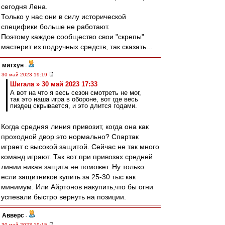
сегодня Лена.
Только у нас они в силу исторической
специфики больше не работают.
Поэтому каждое сообщество свои "скрепы"
мастерит из подручных средств, так сказать...
митхун
-
30 май 2023 19:19
Шигала » 30 май 2023 17:33
А вот на что я весь сезон смотреть не мог,
так это наша игра в обороне, вот где весь
пиздец скрывается, и это длится годами.
Когда средняя линия привозит, когда она как
проходной двор это нормально? Спартак
играет с высокой защитой. Сейчас не так много
команд играют. Так вот при привозах средней
линии никая защита не поможет. Ну только
если защитников купить за 25-30 тыс как
минимум. Или Айртонов накупить,что бы огни
успевали быстро вернуть на позиции.
Авверс
-
30 май 2023 19:15