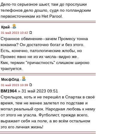
Дело-то серьезное шьют, там до прослушки
телефонов дело дошло, судя по голландским
первоисточникам из Het Parool.
Край
-
31 май 2023 10:42
Странное обвинение--зачем Промесу тонна
кокаина? Он достаточно богат и без этого.
Есть, конечно, патологические жлобы, но
Промес явно не из их числа--видно же..
Кмк, термин "причастность" слишком широко
трактуется.
МосфОлд
-
31 май 2023 10:39
BM1964
» 31 май 2023 09:51
Стрельцов, хоть и не перешёл в Спартак в своё
время, тем не менее залетел по подставе и
мотал реальный срок. Народная любовь к нему
от этого не угасла. Футболист, прежде всего,
выражает себя на поле, а во всём остальном
это его личная жизнь!