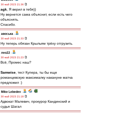
30 май 2023 21:36
agk
, Я верил в тебя))
Ну вернется сама объяснит, если есть чего
объяснять.
Спасибо.
авоська
-
30 май 2023 21:33
Ну теперь обязан Крыльям трёху отгрузить.
лео22
-
30 май 2023 21:23
Всё, Промес наш?
Samwise
, тест Купера, ты бы еще
романцевскую максималку накануне матча
предложил :)
Mike Lebedev
-
30 май 2023 21:18
Адвокат Малевич, прокурор Кандинский и
судья Шагал