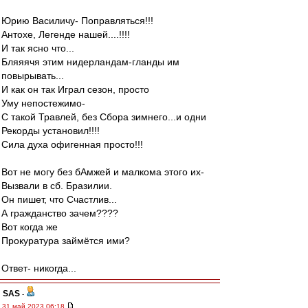
Юрию Василичу- Поправляться!!!
Антохе, Легенде нашей....!!!!
И так ясно что...
Бляяячя этим нидерландам-гланды им
повырывать...
И как он так Играл сезон, просто
Уму непостежимо-
С такой Травлей, без Сбора зимнего...и одни
Рекорды установил!!!!
Сила духа офигенная просто!!!
Вот не могу без бАмжей и малкома этого их-
Вызвали в сб. Бразилии.
Он пишет, что Счастлив...
А гражданство зачем????
Вот когда же
Прокуратура займётся ими?
Ответ- никогда...
SAS
-
31 май 2023 06:18