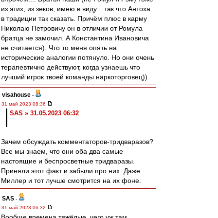
из этих, из зеков, имею в виду... так что Антоха
в традиции так сказать. Причём плюс в карму
Николаю Петровичу он в отличии от Ромула
братца не замочил. А Константина Ивановича
не считается). Что то меня опять на
исторические аналогии потянуло. Но они очень
терапевтично действуют, когда узнаешь что
лучший игрок твоей команды наркоторговец)).
visahouse
-
31 май 2023 08:36
SAS » 31.05.2023 06:32
Зачем обсуждать комментаторов-тридваразов?
Все мы знаем, что они оба два самые
настоящие и беспросветные тридваразы.
Приняли этот факт и забыли про них. Даже
Миллер и тот лучше смотрится на их фоне.
SAS
-
31 май 2023 06:32
Вообще времена тяжёлые, чего уж там