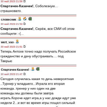
30 май 2023 21:58
Спартачек-Казачек!
, Соболезную...
страшновато.
словесник
-
30 май 2023 21:53
Спартачек-Казачек!
, Серёж, все СМИ об этом
сообщили :-(...
wert_vao
-
30 май 2023 21:51
Теперь Антохе точно надо получать Российское
гражданство и дачу обустраивать.... под
Тверью
Спартачек-Казачек!
-
30 май 2023 21:47
Сегодня случилась какая то дичь невероятная
..Турнир у младшего...Играла его вторая
команда..тренер у них один на две
команды.мы должны были завтра
играть.Короче идет игра,а у нас дожди идут уже
недели 2...и вот во время игры пощел сильный