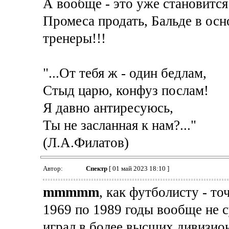
А вообще - это уже становитс
Промеса продать, Бальде в осн
тренеры!!!
"...От тебя ж - один бедлам,
Стыд царю, конфуз послам!
Я давно антиресуюсь,
Ты не засланная к нам?..."
(Л.А.Филатов)
Автор:
Спектр
[ 01 май 2023 18:10 ]
mmmmm
, как футболисту - то
1969 по 1989 годы вообще не 
играл в более высших дивизион