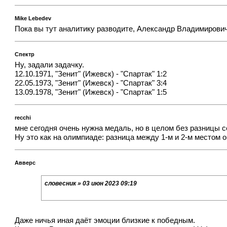
Mike Lebedev
Пока вы тут аналитику разводите, Александр Владимирови
Спектр
Ну, задали задачку.
12.10.1971, "Зенит" (Ижевск) - "Спартак" 1:2
22.05.1973, "Зенит" (Ижевск) - "Спартак" 3:4
13.09.1978, "Зенит" (Ижевск) - "Спартак" 1:5
recchi
мне сегодня очень нужна медаль, но в целом без разницы с
Ну это как на олимпиаде: разница между 1-м и 2-м местом ог
Авверс
словесник » 03 июн 2023 09:19
Даже ничья иная даёт эмоции близкие к победным.