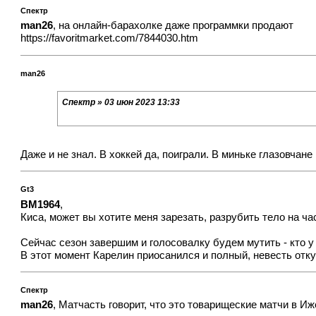
Спектр
man26
, на онлайн-барахолке даже программки продают
https://favoritmarket.com/7844030.htm
man26
Спектр » 03 июн 2023 13:33
Даже и не знал. В хоккей да, поиграли. В миньке глазовча
Gt3
BM1964
,
Киса, может вы хотите меня зарезать, разрубить тело на час
Сейчас сезон завершим и голосовалку будем мутить - кто у 
В этот момент Карелин приосанился и полный, невесть отку
Спектр
man26
, Матчасть говорит, что это товарищеские матчи в Иж