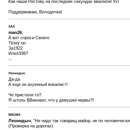
Как наши Ростову на последних секундах ввалили! Ух!
Поддерживаю, Володечка!
SAS
man26
,
А вот спроси Своего
Тёзку он
За1922
Или1936?
...
Леонидыч
Да-да
А еще он ахуенный вокалист!
Че пристали то?
Я штоль ВВиноват, что у девушки нервы?!
BM1964
Леонидыч
, "Не надо так товарищ майор, не по человечески э
(Проверка на дорогах)