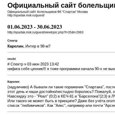
Официальный сайт болельщик
Официальный сайт болельщиков ФК "Спартак" Москва
http://spartak.msk.ru/guest/
01.06.2023 - 30.06.2023
http://spartak.msk.ru/guest/viewtopic.php?f=35&t=2983
Спектр
Карелин
, Интер в 98-м?
recchi
# Спектр » 03 июн 2023 13:42
нифига себе ценник!!! я тоже программки начала 90-х не вы
Карелин
(задумчиво) А бывали ли такие поражения "Спартака", пос
этот день и наши достойно/нестыдно боролись? Пожалуй, э
Навскидку это - "Реал" (0:2) в КЕЧ-81 и "Барселона"(2:3) в 
Или такого не может быть в принципе? Даже без учёта огол
список "любимчиков". Как "Аякс", например или почти "Арсе