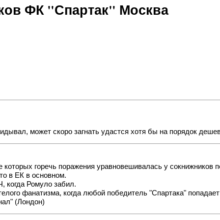
ов ФК "Спартак" Москва
кидывал, может скоро загнать удастся хотя бы на порядок дешев
ле которых горечь поражения уравновешивалась у сокнижников п
то в ЕК в основном.
ЛЧ, когда Ромуло забил.
телого фанатизма, когда любой победитель "Спартака" попадает
нал" (Лондон)