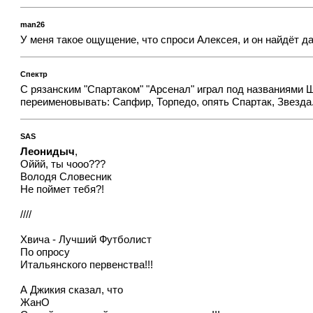
man26
У меня такое ощущение, что спроси Алексея, и он найдёт д
Спектр
С рязанским "Спартаком" "Арсенал" играл под названиями 
переименовывать: Сапфир, Торпедо, опять Спартак, Звезда
SAS
Леонидыч
,
Оййй, ты чооо???
Володя Словесник
Не поймет тебя?!
////
Хвича - Лучший Футболист
По опросу
Итальянского первенства!!!
А Джикия сказал, что
ЖанО