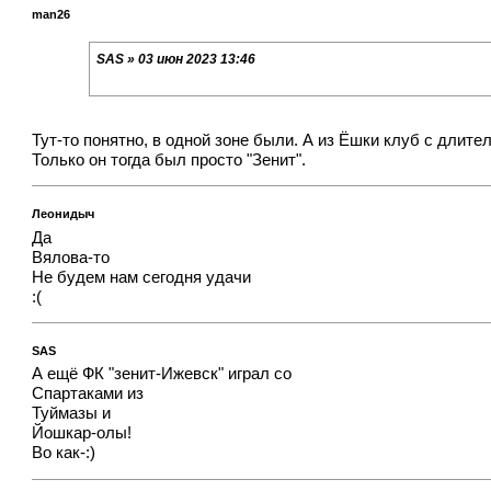
man26
SAS » 03 июн 2023 13:46
Тут-то понятно, в одной зоне были. А из Ёшки клуб с длите
Только он тогда был просто "Зенит".
Леонидыч
Да
Вялова-то
Не будем нам сегодня удачи
:(
SAS
А ещё ФК "зенит-Ижевск" играл со
Спартаками из
Туймазы и
Йошкар-олы!
Во как-:)