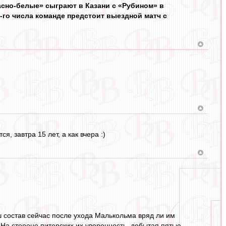
расно‑белые» сыграют в Казани с «Рубином» в
1‑го числа команде предстоит выездной матч с
я, завтра 15 лет, а как вчера :)
ш состав сейчас после ухода Малькольма вряд ли им
. На стороне питерских их уверенность, добытая пятью