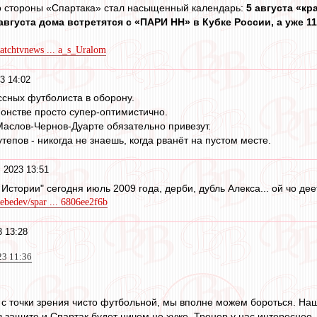
 стороны «Спартака» стал насыщенный календарь:
5 августа «к
августа дома встретятся с «ПАРИ НН» в Кубке России, а уже 1
matchtvnews ... a_s_Uralom
3 14:02
ссных футболиста в оборону.
ионстве просто супер-оптимистично.
аслов-Чернов-Дуарте обязательно привезут.
тепов - никогда не знаешь, когда рванёт на пустом месте.
 2023 13:51
Истории" сегодня июль 2009 года, дерби, дубль Алекса... ой чо деетс
lebedev/spar ... 6806ee2f6b
 13:28
23 11:36
о с точки зрения чисто футбольной, мы вполне можем бороться. На
в защите и Спартак будет ничем не хуже. Тренер у нас интереснее