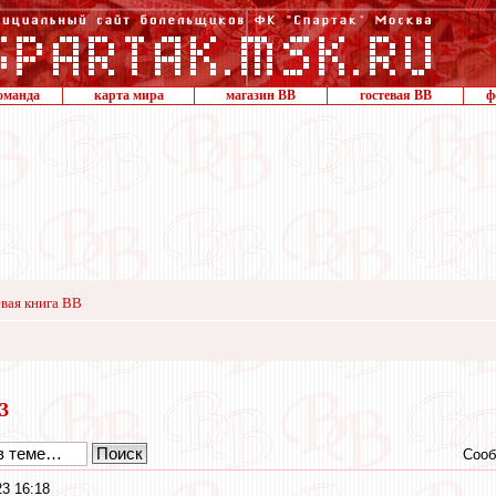
оманда
карта мира
магазин ВВ
гостевая ВВ
ф
вая книга ВВ
23
Сооб
3 16:18