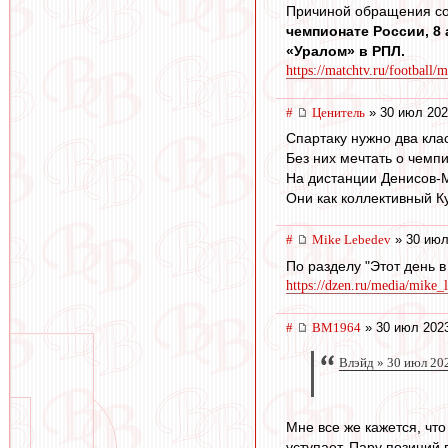
Причиной обращения со
чемпионате России, 8 
«Уралом» в РПЛ.
https://matchtv.ru/football/
#
Ценитель
» 30 июл 202
Спартаку нужно два кла
Без них мечтать о чемп
На дистанции Денисов-М
Они как коллективный Ку
#
Mike Lebedev
» 30 июл
По разделу "Этот день в 
https://dzen.ru/media/mike_
#
BM1964
» 30 июл 2023
Влэйд » 30 июл 20
Мне все же кажется, чт
уступает. Пару позиций 