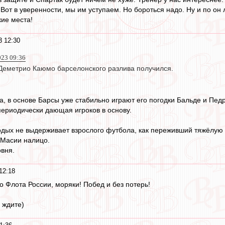
Вот в уверенности, мы им уступаем. Но бороться надо. Ну и по он 
кие места!
3 12:30
023 09:36
 Деметрио Каюмо барселонского разлива получился.
 в основе Барсы уже стабильно играют его погодки Бальде и Педри
периодически дающая игроков в основу.
лодых не выдерживает взрослого футбола, как переживший тяжёлую
 Масии налицо.
овня.
12:18
 Флота России, моряки! Побед и без потерь!
 ждите)