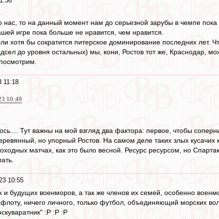
1:36
о нас, то на данный момент нам до серьезной зарубы в чемпе пока 
ашей игре пока больше не нравится, чем нравится.
если хотя бы сократится питерское доминирование последних лет. Ч
дсел до уровня остальных) мы, кони, Ростов тот же, Краснодар, мо
 посмотрим.
 11:18
23 10:49
ось.... Тут важны на мой взгляд два фактора: первое, чтобы сопер
деревянный, но упорный Ростов. На самом деле таких злых кусачих
оходных матчах, как это было весной. Ресурс ресурсом, но Спартак
ать.
23 10:55
 и будущих военморов, а так же членов их семей, особенно военм
флоту, ничего личного, только футбол, объединяющий морских вол
куваратник" :P :P :P