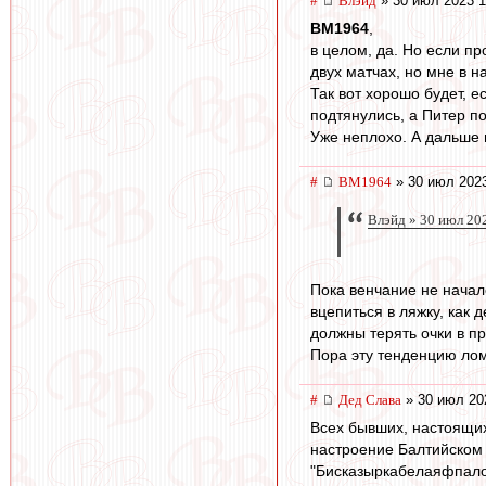
#
Влэйд
» 30 июл 2023 1
BM1964
,
в целом, да. Но если пр
двух матчах, но мне в н
Так вот хорошо будет, 
подтянулись, а Питер по
Уже неплохо. А дальше
#
BM1964
» 30 июл 2023
Влэйд » 30 июл 20
Пока венчание не начал
вцепиться в ляжку, как 
должны терять очки в пр
Пора эту тенденцию лом
#
Дед Слава
» 30 июл 20
Всех бывших, настоящих
настроение Балтийском 
"Бисказыркабелаяфпалос