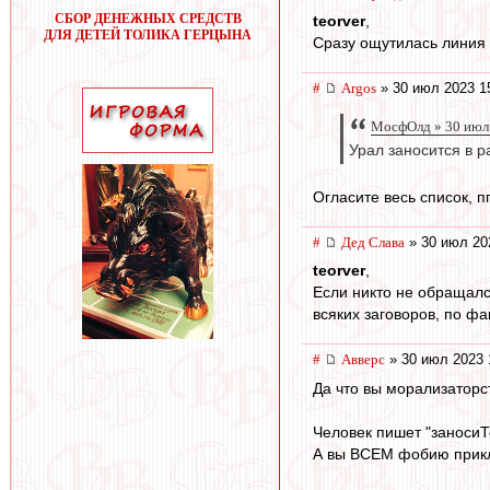
СБОР ДЕНЕЖНЫХ СРЕДСТВ
teorver
,
ДЛЯ ДЕТЕЙ ТОЛИКА ГЕРЦЫНА
Сразу ощутилась линия П
#
Argos
» 30 июл 2023 1
МосфОлд » 30 июл
Урал заносится в р
Огласите весь список, п
#
Дед Слава
» 30 июл 20
teorver
,
Если никто не обращалс
всяких заговоров, по фак
#
Авверс
» 30 июл 2023 
Да что вы морализаторс
Человек пишет "заносиТ
А вы ВСЕМ фобию прикле