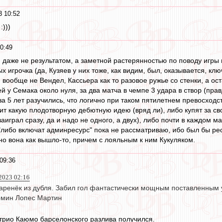
3 10:52
:)))
0:49
 даже не результатом, а заметной растерянностью по поводу игры 
 игрочка (да, Кузяев у них тоже, как видим, был, оказывается, кл
и вообще не Вендел, Кассьера как то разовое ружье со стенки, а о
й у Семака около нуля, за два матча в чемпе 3 удара в створ (правд
а 5 лет разучились, что логично при таком пятилетнем превосходст
ит какую плодотворную дебютную идею (вряд ли), либо купят за св
заиграл сразу, да и надо не одного, а двух), либо почти в каждом 
либо включат админресурс" пока не рассматриваю, ибо был бы ресу
но вона как вышло-то, причем с лояльным к ним Кукуляком.
09:36
023 02:16
аренёк из дубля. Забил гол фантастически мощным поставленным у
мин Лопес Мартин
трио Каюмо барселонского разлива получился.