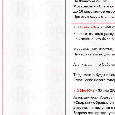
На Фанатике пишут:
Московский «Спартак» 
до 10 миллионов евро
При этом ссылаются на
#
Bordo0706
» 30 июл 20
Коллеги, вы когда рассу
не известно, что было б
Минимум (МИНИМУМ!) 1 
Нынешние это по дистан
А, учитывая, что Собол
Тогда можно будет о чем
искать себе нового супе
#
МосфОлд
» 30 июл 202
Автоматически Урал зано
«Спартак» обращался в
августа, но получил от
Встреча четвертого тур