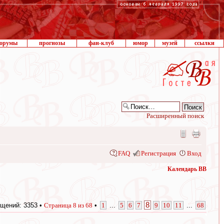
орумы
прогнозы
фан-клуб
юмор
музей
ссылки
Расширенный поиск
FAQ
Регистрация
Вход
Календарь ВВ
8
щений: 3353 •
Страница
8
из
68
•
1
...
5
6
7
9
10
11
...
68