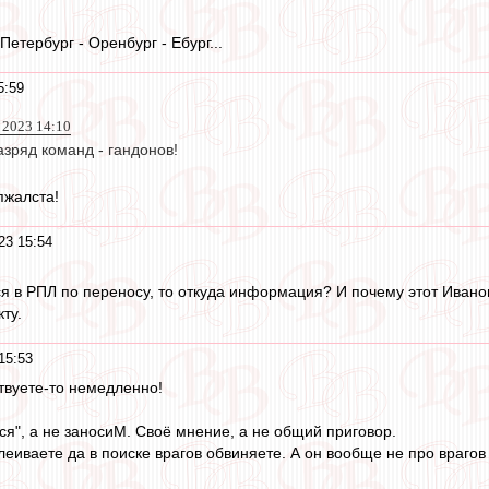
етербург - Оренбург - Ебург...
5:59
 2023 14:10
азряд команд - гандонов!
пжалста!
23 15:54
я в РПЛ по переносу, то откуда информация? И почему этот Ивано
ту.
15:53
твуете-то немедленно!
ся", а не заносиМ. Своё мнение, а не общий приговор.
иваете да в поиске врагов обвиняете. А он вообще не про врагов 