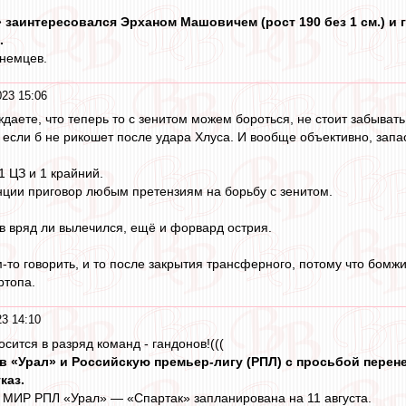
заинтересовался Эрханом Машовичем (рост 190 без 1 см.) и г
.
 немцев.
23 15:06
ждаете, что теперь то с зенитом можем бороться, не стоит забыва
, если б не рикошет после удара Хлуса. И вообще объективно, зап
ЦЗ и 1 крайний.
ции приговор любым претензиям на борьбу с зенитом.
ев вряд ли вылечился, ещё и форвард острия.
-то говорить, и то после закрытия трансферного, потому что бомжи 
ртопа.
3 14:10
сится в разряд команд - гандонов!(((
 «Урал» и Российскую премьер‑лигу (РПЛ) с просьбой перенес
каз.
а МИР РПЛ «Урал» — «Спартак» запланирована на 11 августа.