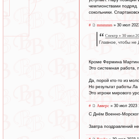
чемпионствами подряд. 
сокольники. Спартаковс
#
mmmmm
» 30 июл 202
Спектр » 30 июл 2
Главное, чтобы не
Кроме Фермина Мартина,
Это системная работа, 
Да, порой кто-то из мо
Но результат работы Ла
Это игроки мирового ур
#
Авверс
» 30 июл 2023 
С Днём Военно-Морского
Завтра поздравлений не