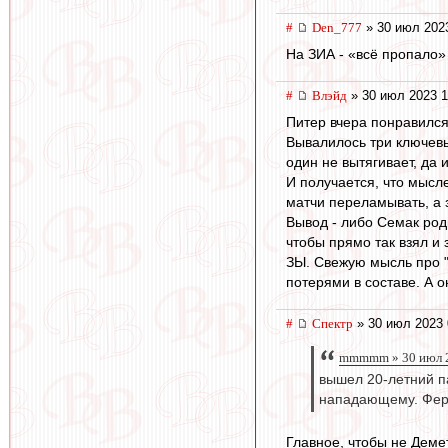
#
Den_777
» 30 июл 202
На ЗИА - «всё пропало» 
#
Влэйд
» 30 июл 2023 1
Питер вчера понравился
Вывалилось три ключевых
один не вытягивает, да 
И получается, что мысле
матчи переламывать, а з
Вывод - либо Семак род
чтобы прямо так взял и 
ЗЫ. Свежую мысль про "
потерями в составе. А о
#
Спектр
» 30 июл 2023 
mmmmm » 30 июл 2
вышел 20-летний п
нападающему. Фер
Главное, чтобы не Деме