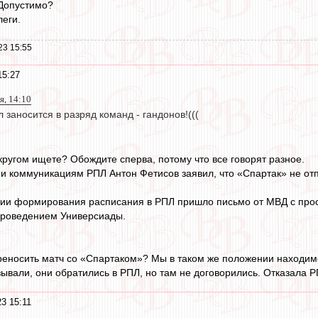
 Допустимо?
леги.
23 15:55
15:27
, 14:10
 заносится в разряд команд - гандонов!(((
 кругом ищете? Обождите сперва, потому что все говорят разное.
 и коммуникациям РПЛ Антон Фетисов заявил, что «Спартак» не от
дии формирования расписания в РПЛ пришло письмо от МВД с прос
с проведением Универсиады.
носить матч со «Спартаком»? Мы в таком же положении находимся
ывали, они обратились в РПЛ, но там не договорились. Отказала РП
3 15:11