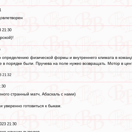
1
овлетворен
3 21:30
рской)!
0
о определению физической формы и внутреннего климата в команд
е в порядке были. Пручева на поле нужео возвращать. Мотор в цен
3 21:32
1:30
много странный матч, Абаскаль с нами)
и уверенно готовиться к быкам.
023 21:30
леко идущих выводов