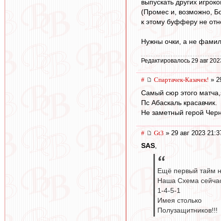
выпускать других игрок
(Промес и, возможно, Б
к этому буфферу не отно
Нужны очки, а не фамил
Редактировалось 29 авг 202
#
Спартачек-Казачек!
» 2
Самый сюр этого матча,
Пс Абаскаль красавчик.
Не заметный герой Черн
#
Gt3
» 29 авг 2023 21:3
SAS
,
Ещё первый тайм на
Наша Схема сейча
1-4-5-1
Имея столько
Полузащитников!!!