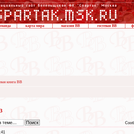
оманда
карта мира
магазин ВВ
гостевая ВВ
ф
вая книга ВВ
23
Сооб
:41