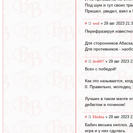
Под шум и гул своих три
Пришел, увидел, взял и
#
wod
» 29 авг 2023 21:
Перефразируя известно
Для сторонников Абаскал
Для противников - наобо
#
des007
» 29 авг 2023 2
Всех с победой!
Как это называется, ког
0. Правильно, молодец :
Лучших в таком мачте о
дебютом и почином!
#
Ehidna
» 29 авг 2023 2
Бабич весьма неплох. Д
игра и у них сдулась.