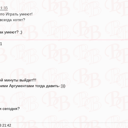
21:35
что Играть умеют!
всегда хотят?
ак умеют? ;)
41
ой минуты выйдет!!!
ими Аргументами тогда давить-:)))
и сегодня?
3 21:42