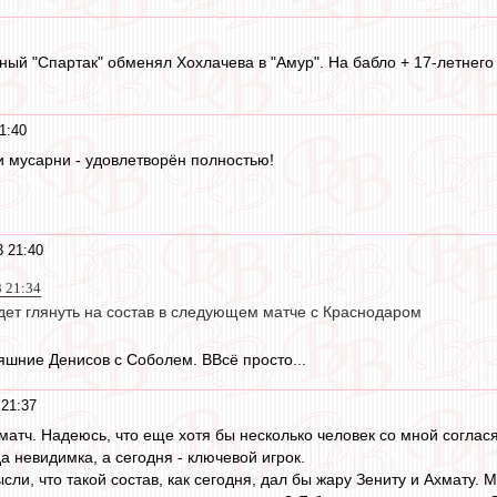
ейный "Спартак" обменял Хохлачева в "Амур". На бабло + 17-летнег
1:40
 мусарни - удовлетворён полностью!
3 21:40
3 21:34
удет глянуть на состав в следующем матче с Краснодаром
яшние Денисов с Соболем. ВВсё просто...
 21:37
матч. Надеюсь, что еще хотя бы несколько человек со мной соглася
а невидимка, а сегодня - ключевой игрок.
ли, что такой состав, как сегодня, дал бы жару Зениту и Ахмату. 