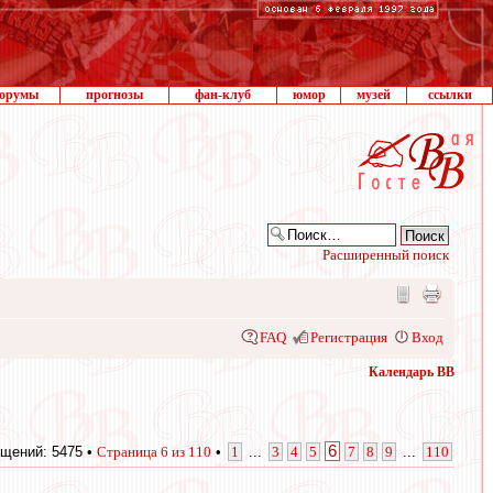
орумы
прогнозы
фан-клуб
юмор
музей
ссылки
Расширенный поиск
FAQ
Регистрация
Вход
Календарь ВВ
6
щений: 5475 •
Страница
6
из
110
•
1
...
3
4
5
7
8
9
...
110