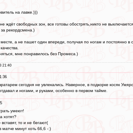
витель на лавке.)))
 не ждёт свободных зон, все готовы обострять,никто не выключается
 за рекордсмена.)
месте, а не пашет один впереди, получая по ногам и постоянно в 
качества.
няться, мне понравилось без Промеса.)
3 21:40
1:36
 вратарем сегодня не увлекались. Наверное, в подкорке косяк Умяр
отдавал и ногами, и руками, особенно в первом тайме.
35
грать умеют!
а хотят?
 вставят, то и не бегают(
 матче минут хоть 66,6 -:)