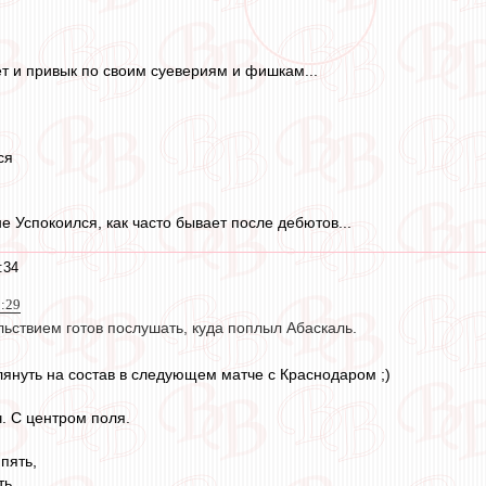
ет и привык по своим суевериям и фишкам...
ся
е Успокоился, как часто бывает после дебютов...
:34
1:29
льствием готов послушать, куда поплыл Абаскаль.
глянуть на состав в следующем матче с Краснодаром ;)
. С центром поля.
пять,
ть.