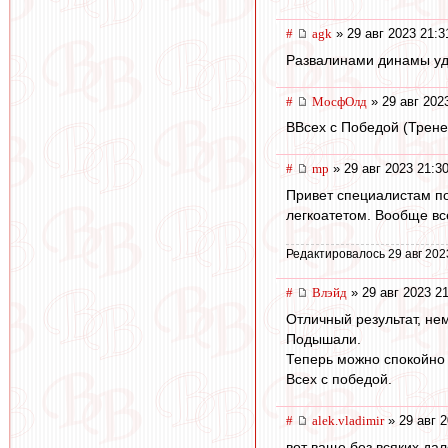
#
agk
» 29 авг 2023 21:3
Развалинами динамы уд
#
МосфОлд
» 29 авг 202
ВВсех с Победой (Трене
#
mp
» 29 авг 2023 21:3
Привет специалистам п
легкоатетом. Вообще вс
Редактировалось 29 авг 202
#
Влэйд
» 29 авг 2023 2
Отличный результат, не
Подышали.
Теперь можно спокойно 
Всех с победой.
#
alek.vladimir
» 29 авг 2
вот ваще без всяких да