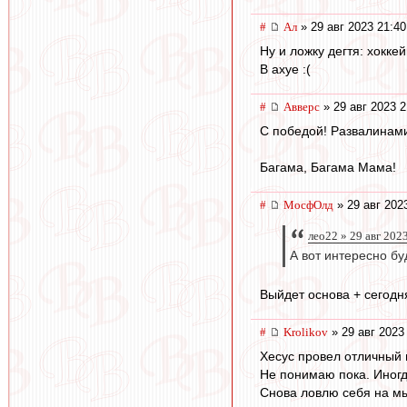
#
Ал
» 29 авг 2023 21:40
Ну и ложку дегтя: хокк
В ахуе :(
#
Авверс
» 29 авг 2023 2
С победой! Развалинами
Багама, Багама Мама!
#
МосфОлд
» 29 авг 202
лео22 » 29 авг 202
А вот интересно б
Выйдет основа + сегодн
#
Krolikov
» 29 авг 2023
Хесус провел отличный 
Не понимаю пока. Иногд
Снова ловлю себя на мыс