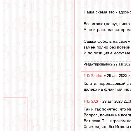
Наша схема это - вдохно
Все играют,пашут, никто
А не играют вдесятером
Сашка Соболь на своем 
замен полно без потери 
И по позициям могут ме
Редактировалось 29 авг 202
#
Ehidna
» 29 авг 2023 2
Кстати, перепасовкой с
далеко на фланг мячик 
#
SAS
» 29 авг 2023 21:
Так и так понятно, что И
Вопрос, почему не всегд
Вот пока П.... игрокам не
Хочется, что бы Играли в