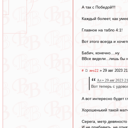
А так с Победой!!!
Каждый болеет, как уме
Главное на табло 4:1!
Вот этого всегда и хочет
Бабич, конечно....ну
ВВсе видели...лишь бы н
#
лео22
» 29 авг 2023 21
Ал » 29 авг 2023 2
Вот теперь с удово
А вот интересно будет 
Хорошенький такой матч
Серега, метр девяносто 
И не прибавить, не отня