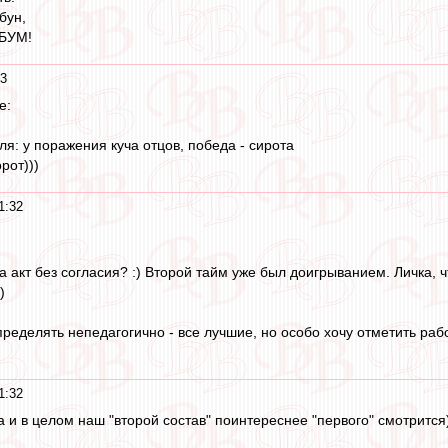
бун,
 БУМ!
33
е:
я: у поражения куча отцов, победа - сирота
рот)))
1:32
да акт без согласия? :) Второй тайм уже был доигрыванием. Личка, ч
)
пределять непедагогично - все лучшие, но особо хочу отметить раб
1:32
а и в целом наш "второй состав" поинтереснее "первого" смотрится