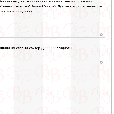
ив Зенита сегодняшний состав с минимальными правками
о? зачем Селихов? Зачем Свинов? Дуарте - хорошо вновь, он
 матч - молодчина).
нашили на старый свитер Д????????идиоты.