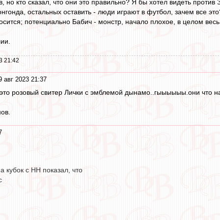
ов, но кто сказал, что они это правильно? Я бы хотел видеть прот
онгонда, остальных оставить - люди играют в футбол, зачем все эт
сится; потенциально Бабич - монстр, начало плохое, в целом весь
ии.
3 21:42
9 авг 2023 21:37
это розовый свитер Лички с эмблемой дынамо..гыыыыыы.они что 
ов.
7
 кубок с НН показал, что
с