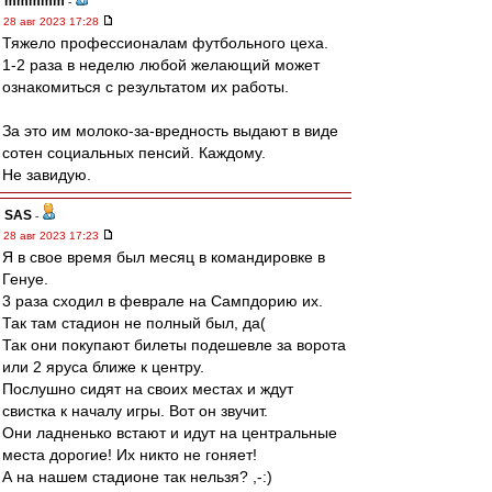
mmmmm
-
28 авг 2023 17:28
Тяжело профессионалам футбольного цеха.
1-2 раза в неделю любой желающий может
ознакомиться с результатом их работы.
За это им молоко-за-вредность выдают в виде
сотен социальных пенсий. Каждому.
Не завидую.
SAS
-
28 авг 2023 17:23
Я в свое время был месяц в командировке в
Генуе.
3 раза сходил в феврале на Сампдорию их.
Так там стадион не полный был, да(
Так они покупают билеты подешевле за ворота
или 2 яруса ближе к центру.
Послушно сидят на своих местах и ждут
свистка к началу игры. Вот он звучит.
Они ладненько встают и идут на центральные
места дорогие! Их никто не гоняет!
А на нашем стадионе так нельзя? ,-:)