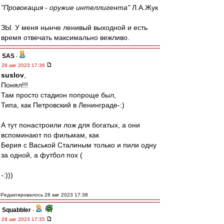
"Провокация - оружие интеллигента"
Л.А.Жук
ЗЫ. У меня нынче ленивый выходной и есть
время отвечать максимально вежливо.
SAS
-
28 авг 2023 17:36
suslov
,
Понял!!!
Там просто стадион попроще был,
Типа, как Петровский в Ленинграде-:)
А тут понастроили лож для богатых, а они
вспоминают по фильмам, как
Берия с Васькой Сталиным только и пили одну
за одной, а футбол пох (
-:)))
Редактировалось 28 авг 2023 17:38
Squabbler
-
28 авг 2023 17:35