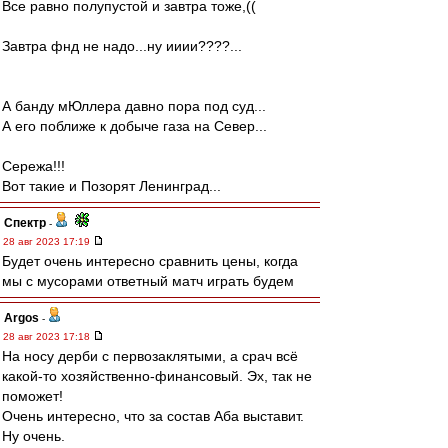
Все равно полупустой и завтра тоже,((
Завтра фнд не надо...ну ииии????...
А банду мЮллера давно пора под суд...
А его поближе к добыче газа на Север...
Сережа!!!
Вот такие и Позорят Ленинград...
Спектр
-
28 авг 2023 17:19
Будет очень интересно сравнить цены, когда
мы с мусорами ответный матч играть будем
Argos
-
28 авг 2023 17:18
На носу дерби с первозаклятыми, а срач всё
какой-то хозяйственно-финансовый. Эх, так не
поможет!
Очень интересно, что за состав Аба выставит.
Ну очень.