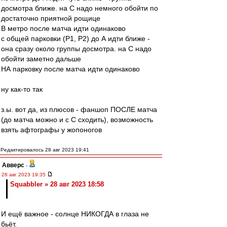
досмотра ближе. на С надо немного обойти по
достаточно приятной рощице
В метро после матча идти одинаково
с общей парковки (Р1, Р2) до А идти ближе -
она сразу около группы досмотра. на С надо
обойти заметно дальше
НА парковку после матча идти одинаково
ну как-то так
з.ы. вот да, из плюсов - фаншоп ПОСЛЕ матча
(до матча можно и с С сходить), возможность
взять афтографы у жопоногов
Редактировалось 28 авг 2023 19:41
Авверс
-
28 авг 2023 19:35
Squabbler » 28 авг 2023 18:58
И ещё важное - солнце НИКОГДА в глаза не
бьёт.