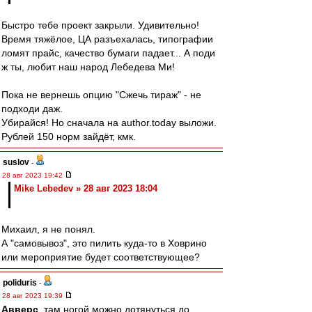
Быстро тебе проект закрыли. Удивительно!
Время тяжёлое, ЦА разъехалась, типографии
ломят прайс, качество бумаги падает... А поди
ж ты, любит наш народ Лебедева Ми!
Пока не вернешь опцию "Сжечь тираж" - не
подходи даж.
Убирайся! Но сначала на author.today выложи.
Рублей 150 норм зайдёт, кмк.
suslov
-
28 авг 2023 19:42
Mike Lebedev » 28 авг 2023 18:04
Михаил, я не понял.
А "самовывоз", это пилить куда-то в Ховрино
или мероприятие будет соответствующее?
poliduris
-
28 авг 2023 19:39
Авверс
, там ногой можно дотянуться до