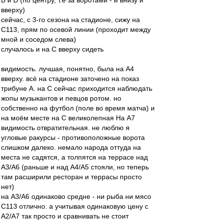
B и D (по центру, т.е за воротами - и внизу и
вверху)
сейчас, с 3-го сезона на стадионе, сижу на
С113, прям по осевой линии (проходит между
мной и соседом слева)
случалось и на С вверху сидеть
видимость. лучшая, понятно, была на А4
вверху. всё на стадионе заточено на показ
трибуне А. на С сейчас приходится наблюдать
жопы музыкантов и певцов ротом. но
собственно на футбол (поле во время матча) и
на моём месте на С великолепная На А7
видимость отвратительная. не люблю я
угловые ракурсы - противоположные ворота
слишком далеко. немало народа оттуда на
места не садятся, а толпятся на террасе над
А3/А6 (раньше и над A4/A5 стояли, но теперь
там расширили ресторан и террасы просто
нет)
на А3/А6 одинаково средне - ни рыба ни мясо
С113 отлично. а учитывая одинаковую цену с
А2/А7 так просто и сравнивать не стоит