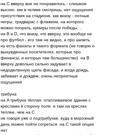
на C вверху вне не понравилось - слишком
высоко. как в телике смотришь, нет ощущения
присутствия на стадионе, как внизу - потные
негры, тридварас с флажком, на которого
можно поорать, кумиры после победы,...
на B и D, что внизу, что вверху, это вообще не
про футбол - его там не видно, а про шизеть.
ну есть фанаты и такого формата (не говорю о
вынужденных посетителях, которые про
финансы, и которых там большинство). на B
вверху довольно сильно задувает в
недоделанную щель фасада, и когда дождь,
забивает и дождём. очень неприятные
ощущения
трибуна
на A трибуна тёплая. отапливаемое здание с
креслами в сторону поля. и там на креслах
теплее, чем на С
не говоря уже о подтрибунке, куда в морозный
день можно пойти согреться. на С такой опции
нет