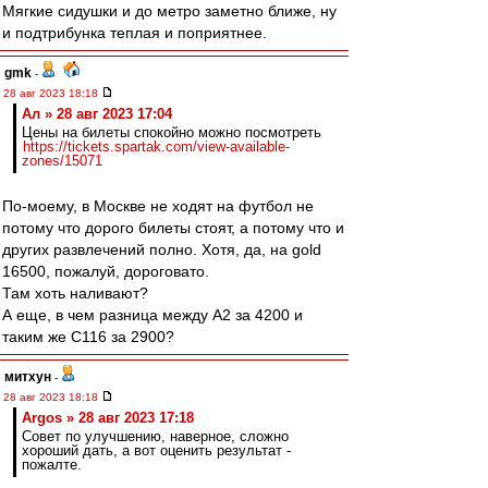
Мягкие сидушки и до метро заметно ближе, ну
и подтрибунка теплая и поприятнее.
gmk
-
28 авг 2023 18:18
Ал » 28 авг 2023 17:04
Цены на билеты спокойно можно посмотреть
https://tickets.spartak.com/view-available-
zones/15071
По-моему, в Москве не ходят на футбол не
потому что дорого билеты стоят, а потому что и
других развлечений полно. Хотя, да, на gold
16500, пожалуй, дороговато.
Там хоть наливают?
А еще, в чем разница между А2 за 4200 и
таким же С116 за 2900?
митхун
-
28 авг 2023 18:18
Argos » 28 авг 2023 17:18
Совет по улучшению, наверное, сложно
хороший дать, а вот оценить результат -
пожалте.