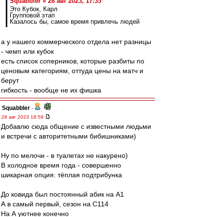
Squabbler » 28 авг 2023, 17:35
Это Кубок, Карл
Групповой этап
Казалось бы, самое время привлечь людей
а у нашего коммерческого отдела нет разницы
- чемп или кубок
есть список соперников, которые разбиты по
ценовым категориям, оттуда цены на матч и
берут
гибкость - вообще не их фишка
Squabbler
-
28 авг 2023 18:58
Добавлю сюда общение с известными людьми
и встречи с авторитетными бибишниками)
Ну по мелочи - в туалетах не накурено)
В холодное время года - совершенно
шикарная опция: тёплая подтрибунка
До ковида был постоянный абик на А1
А в самый первый, сезон на С114
На А уютнее конечно