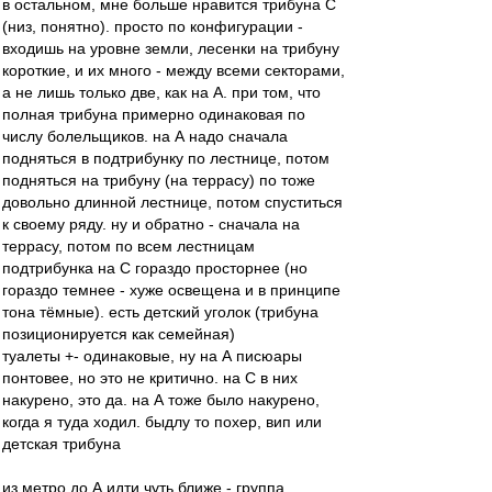
в остальном, мне больше нравится трибуна С
(низ, понятно). просто по конфигурации -
входишь на уровне земли, лесенки на трибуну
короткие, и их много - между всеми секторами,
а не лишь только две, как на А. при том, что
полная трибуна примерно одинаковая по
числу болельщиков. на А надо сначала
подняться в подтрибунку по лестнице, потом
подняться на трибуну (на террасу) по тоже
довольно длинной лестнице, потом спуститься
к своему ряду. ну и обратно - сначала на
террасу, потом по всем лестницам
подтрибунка на С гораздо просторнее (но
гораздо темнее - хуже освещена и в принципе
тона тёмные). есть детский уголок (трибуна
позиционируется как семейная)
туалеты +- одинаковые, ну на А писюары
понтовее, но это не критично. на С в них
накурено, это да. на А тоже было накурено,
когда я туда ходил. быдлу то похер, вип или
детская трибуна
из метро до А идти чуть ближе - группа