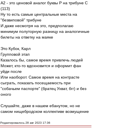
А2 - это ценовой аналог буквы Р на трибуне С
(113)
Ну то есть самые центральные места на
"безвиповой" трибуне
И даже несмотря на это, предполагаю
минимум полуторную разницу на аналогичные
билеты на ответку на маяке
Это Кубок, Карл
Групповой этап
Казалось бы, самое время привлечь людей
Может, кто-то вдохновится и оформит фан
уйди после
Или наоборот. Самое время на контрасте
сыграть, показать посещаемость при
"собачьем паспорте" (братец Ухват, бгг) и без
оного
Слушайте, даже в нашем ебанутом, но не
самом нищебродском коллективе возмущение
Редактировалось 28 авг 2023 17:36