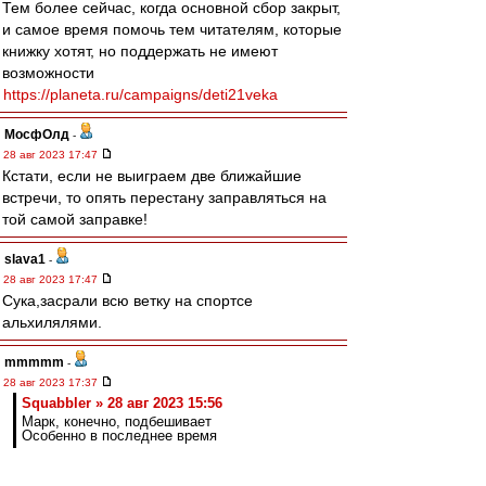
Тем более сейчас, когда основной сбор закрыт,
и самое время помочь тем читателям, которые
книжку хотят, но поддержать не имеют
возможности
https://planeta.ru/campaigns/deti21veka
МосфОлд
-
28 авг 2023 17:47
Кстати, если не выиграем две ближайшие
встречи, то опять перестану заправляться на
той самой заправке!
slava1
-
28 авг 2023 17:47
Сука,засрали всю ветку на спортсе
альхилялями.
mmmmm
-
28 авг 2023 17:37
Squabbler » 28 авг 2023 15:56
Марк, конечно, подбешивает
Особенно в последнее время