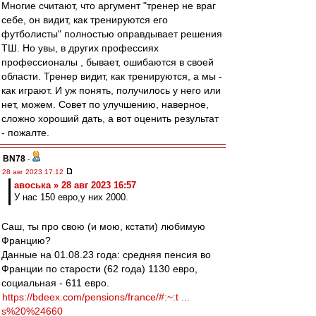
Многие считают, что аргумент "тренер не враг
себе, он видит, как тренируются его
футболисты" полностью оправдывает решения
ТШ. Но увы, в других профессиях
профессионалы , бывает, ошибаются в своей
области. Тренер видит, как тренируются, а мы -
как играют. И уж понять, получилось у него или
нет, можем. Совет по улучшению, наверное,
сложно хороший дать, а вот оценить результат
- пожалте.
BN78
-
28 авг 2023 17:12
авоська » 28 авг 2023 16:57
У нас 150 евро,у них 2000.
Саш, ты про свою (и мою, кстати) любимую
Францию?
Данные на 01.08.23 года: средняя пенсия во
Франции по старости (62 года) 1130 евро,
социальная - 611 евро.
https://bdeex.com/pensions/france/#:~:t ...
s%20%24660