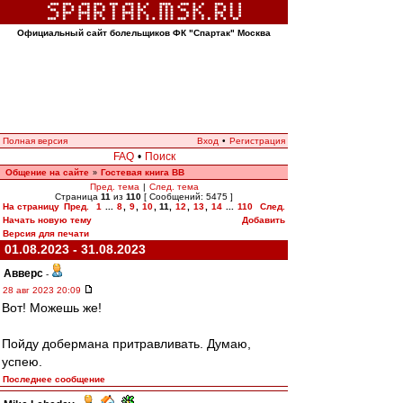
Официальный сайт болельщиков ФК "Спартак" Москва
Полная версия
Вход
•
Регистрация
FAQ
•
Поиск
Общение на сайте
Гостевая книга ВВ
»
Пред. тема
|
След. тема
Страница
11
из
110
[ Сообщений: 5475 ]
На страницу
Пред.
1
...
8
,
9
,
10
,
11
,
12
,
13
,
14
...
110
След.
Начать новую тему
Добавить
Версия для печати
01.08.2023 - 31.08.2023
Авверс
-
28 авг 2023 20:09
Вот! Можешь же!
Пойду добермана притравливать. Думаю,
успею.
Последнее сообщение