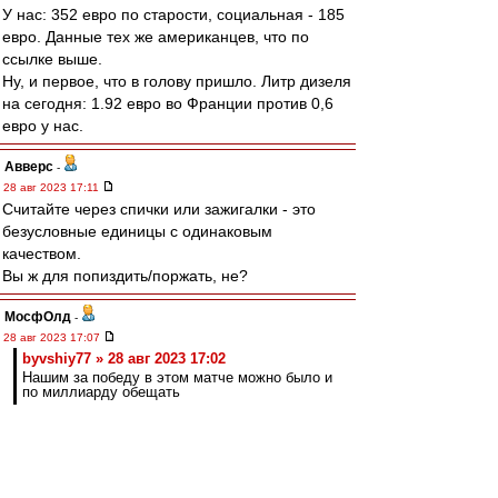
У нас: 352 евро по старости, социальная - 185
евро. Данные тех же американцев, что по
ссылке выше.
Ну, и первое, что в голову пришло. Литр дизеля
на сегодня: 1.92 евро во Франции против 0,6
евро у нас.
Авверс
-
28 авг 2023 17:11
Считайте через спички или зажигалки - это
безусловные единицы с одинаковым
качеством.
Вы ж для попиздить/поржать, не?
МосфОлд
-
28 авг 2023 17:07
byvshiy77 » 28 авг 2023 17:02
Нашим за победу в этом матче можно было и
по миллиарду обещать
Обещать не значит жениться. А бамжы
реально выплатили своим.
У них бездонная чёрная касса, размером с