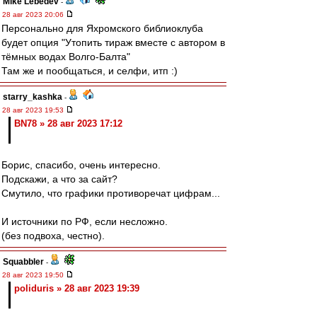
Mike Lebedev
-
28 авг 2023 20:06
Персонально для Яхромского библиоклуба
будет опция "Утопить тираж вместе с автором в
тёмных водах Волго-Балта"
Там же и пообщаться, и селфи, итп :)
starry_kashka
-
28 авг 2023 19:53
BN78 » 28 авг 2023 17:12
Борис, спасибо, очень интересно.
Подскажи, а что за сайт?
Смутило, что графики противоречат цифрам...
И источники по РФ, если несложно.
(без подвоха, честно).
Squabbler
-
28 авг 2023 19:50
poliduris » 28 авг 2023 19:39