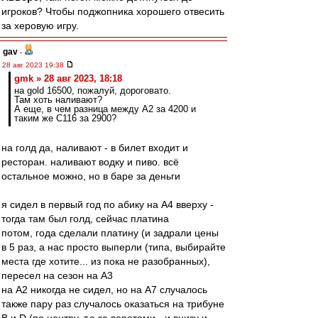
игроков? Чтобы поджопника хорошего отвесить
за херовую игру.
gav
-
28 авг 2023 19:38
gmk » 28 авг 2023, 18:18
на gold 16500, пожалуй, дороговато.
Там хоть наливают?
А еще, в чем разница между А2 за 4200 и
таким же С116 за 2900?
на голд да, наливают - в билет входит и
ресторан. наливают водку и пиво. всё
остальное можно, но в баре за деньги
я сидел в первый год по абику на А4 вверху -
тогда там был голд, сейчас платина
потом, года сделали платину (и задрали цены
в 5 раз, а нас просто выперли (типа, выбирайте
места где хотите... из пока не разобранных),
пересел на сезон на А3
на А2 никогда не сидел, но на А7 случалось
также пару раз случалось оказаться на трибуне