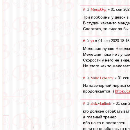
#
МосфОлд
» 01 сен 202
Три пробоины у девок в 
В студии какая-то манд
Спартака, то сидела бы
#
ys
» 01 сен 2023 18:15
Мелешин лучше Николсо
Мелешин пока не лучше
Скорости у него не виде
Но этого как то маловат
#
Mike Lebedev
» 01 сен
Из навечерней лирики се
продолжается ;)
https://
#
alek.vladimir
» 01 сен 
кто должен отрабатыват
а главный тренер
ибо на то и поставлен
если не ошибаюсь то од