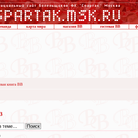
оманда
карта мира
магазин ВВ
гостевая ВВ
ф
вая книга ВВ
23
0