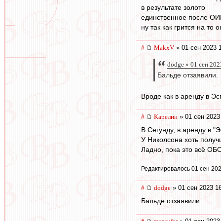
в результате золото
единственное после ОИР
ну так как грится на то о
#
MakxV
» 01 сен 2023 
dodge » 01 сен 202
Бальде отзаявили.
Вроде как в аренду в Э
#
Карелин
» 01 сен 2023
В Сегунду, в аренду в "Э
У Николсона хоть получ
Ладно, пока это всё ОБС
Редактировалось 01 сен 202
#
dodge
» 01 сен 2023 1
Бальде отзаявили.