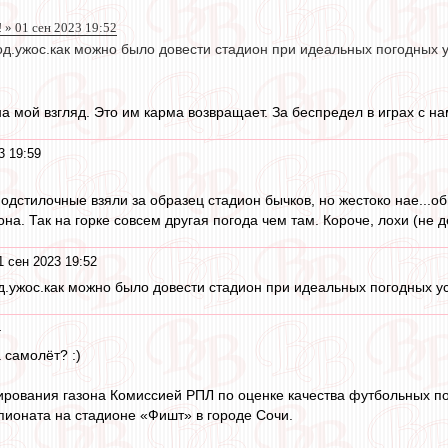
 » 01 сен 2023 19:52
од.ужос.как можно было довести стадион при идеальных погодных ус
на мой взгляд. Это им карма возвращает. За беспредел в играх с на
3 19:59
одстилочные взяли за образец стадион бычков, но жестоко нае...об
она. Так на горке совсем другая погода чем там. Короче, лохи (не д
1 сен 2023 19:52
од.ужос.как можно было довести стадион при идеальных погодных ус
4
 самолёт? :)
ирования газона Комиссией РПЛ по оценке качества футбольных п
ионата на стадионе «Фишт» в городе Сочи.