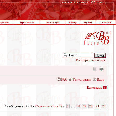
орумы
прогнозы
фан-клуб
юмор
музей
ссылки
Расширенный поиск
FAQ
Регистрация
Вход
Календарь ВВ
71
Сообщений: 3561 •
Страница
71
из
72
•
1
...
68
69
70
72