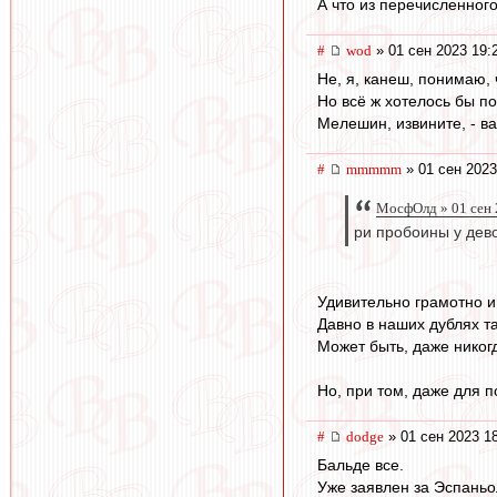
А что из перечисленного
#
wod
» 01 сен 2023 19:
Не, я, канеш, понимаю, 
Но всё ж хотелось бы по
Мелешин, извините, - ва
#
mmmmm
» 01 сен 2023
МосфОлд » 01 сен 
ри пробоины у дево
Удивительно грамотно и
Давно в наших дублях та
Может быть, даже никог
Но, при том, даже для п
#
dodge
» 01 сен 2023 1
Бальде все.
Уже заявлен за Эспаньо