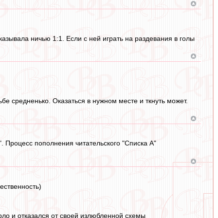
азывала ничью 1:1. Если с ней играть на раздевания в голы
ьбе средненько. Оказаться в нужном месте и ткнуть может.
". Процесс пополнения читательского "Списка А"
ественность)
орло и отказался от своей излюбленной схемы