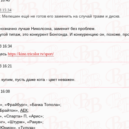
 16:40
3 15:34
 Мелешин ещё не готов его заменить на случай травм и дискв.
нозначно лучше Николсона, заменит без проблем.
угой типаж, это конкурент Бонгонда. И конкуренцию он, похоже, пр
3 16:34
десь
https://kino.tricolor.tv/sport/
3 16:21
купим, пусть даже кота - цвет неважен.
 16:08
, «Фрайбург», «Бачка Топола»;
«Брайтон»,
АЕК
;
», «Спарта» П, «Арис»;
нг», «Штурм», «Ракув»;
«Юнион», «Тулуза»