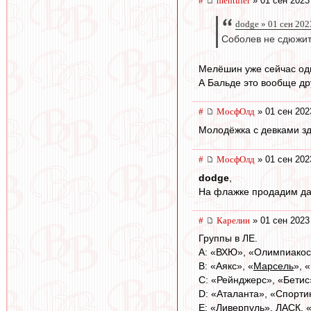
#
mentufer
» 01 сен 2023
dodge » 01 сен 202
Соболев не сдюжит.
Мелёшин уже сейчас од
А Бальде это вообще др
#
МосфОлд
» 01 сен 202
Молодёжка с девками з
#
МосфОлд
» 01 сен 202
dodge
,
На флажке продадим да 
#
Карелин
» 01 сен 2023
Группы в ЛЕ.
A: «ВХЮ», «Олимпиакос»
B: «Аякс», «
Марсель
», 
C: «Рейнджерс», «Бетис
D: «Аталанта», «Спорти
E: «Ливерпуль», ЛАСК, 