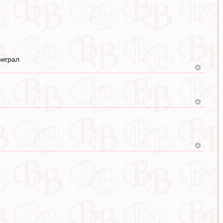
оиграл