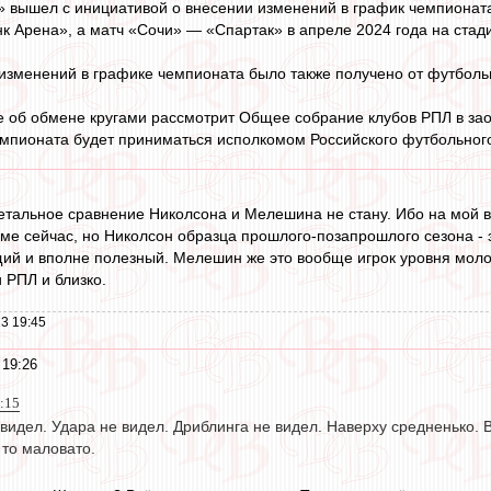
 вышел с инициативой о внесении изменений в график чемпионата
к Арена», а матч «Сочи» — «Спартак» в апреле 2024 года на стад
изменений в графике чемпионата было также получено от футболь
е об обмене кругами рассмотрит Общее собрание клубов РПЛ в за
мпионата будет приниматься исполкомом Российского футбольног
детальное сравнение Николсона и Мелешина не стану. Ибо на мой в
рме сейчас, но Николсон образца прошлого-позапрошлого сезона 
ий и вполне полезный. Мелешин же это вообще игрок уровня моло
 РПЛ и близко.
3 19:45
 19:26
8:15
 видел. Удара не видел. Дриблинга не видел. Наверху средненько. 
 то маловато.