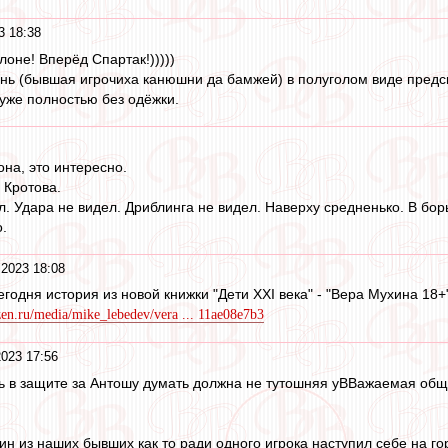
3 18:38
лоне! Вперёд Спартак!)))))
ень (бывшая игрочиха канюшни да бамжей) в полуголом виде предск
 уже полностью без одёжки.
на, это интересно.
 Кротова.
л. Удара не видел. Дриблинга не видел. Наверху средненько. В бор
о.
 2023 18:08
годня история из новой книжки "Дети XXI века" - "Вера Мухина 18+
dzen.ru/media/mike_lebedev/vera ... 11ae08e7b3
2023 17:56
ь в защите за Антошу думать должна не тутошняя уВВажаемая общ
ин из наших бывших как то ради одного игрока наступил себе на г