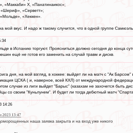
», «Маккаби» Х, «Панатинаикос»;
, «Шериф», «Серветт»;
 «Мольде», «Хеккен».
на мой вкус. И надо ж такому случится, что в одной группе Самюэл
5:34
льде в Испанию торгуют. Проясниться должно сегодня до конца суто
ешин ещё не готов его заменить на случай травм и дискв.
4
ига дня, на мой взгляд, в хоккее: выйдет ли на матч с "Ак Барсом"
икация ЦСКА ( и, наверное, всей КХЛ) от международной федерации
 этом случае из лиги выйдет "Барыс" (казахам не захочется быть 
йцы со своим "Куньлунем". И будет ли тогда дебютный матч "Спарта
3 14:26
н 2023 13:47
 доморощенных наша заявка закрыта и на вход уже никого