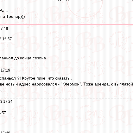
а...
н и Тренер)))
17:19
3 16:57
спаньол до конца сезона
 17:19
спаньол"?! Крутое пике, что сказать..
ше новый адрес нарисовался - "Клермон". Тоже аренда, с выплатой
.
3 17:24
6:57