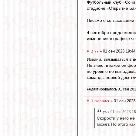
Футбольный клуб «Сочи»
стадионе «Открытие Бан
Письмо о согласовании 
4 сентября предложени
изменении в графике че
#
ys
» 01 сен 2023 19:44
Извини, ввязываться в 
Не знаю, в какой он фо
по уровню не выпадающ
команды первой десятки
Редактировалось 01 сен 202
#
mentufer
» 01 сен 2023
ys » 01 сен 2023 1
Скорости у него не
может. Но этого как