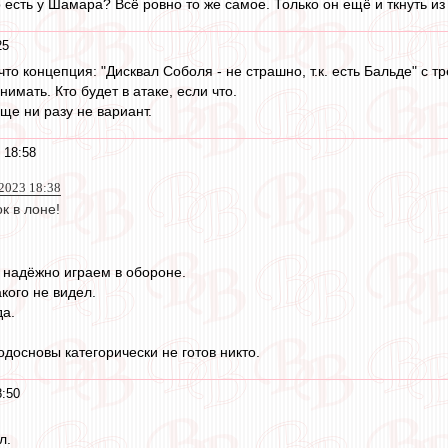
 есть у Шамара? Всё ровно то же самое. Только он ещё и ткнуть и
25
что концепция: "Дисквал Соболя - не страшно, т.к. есть Бальде" с 
нимать. Кто будет в атаке, если что.
ще ни разу не вариант.
 18:58
2023 18:38
к в лоне!
 надёжно играем в обороне.
кого не видел.
да.
одосновы категорически не готов никто.
8:50
л.