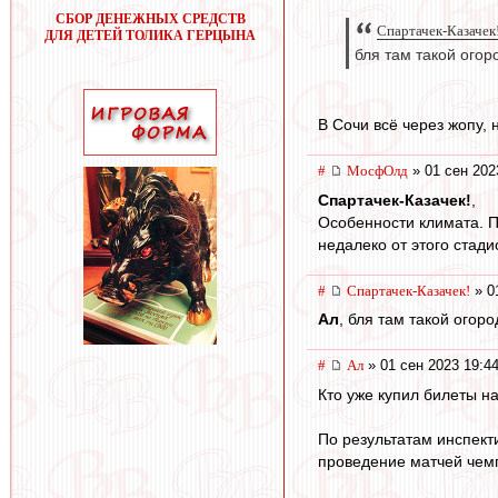
СБОР ДЕНЕЖНЫХ СРЕДСТВ
Спартачек-Казачек!
ДЛЯ ДЕТЕЙ ТОЛИКА ГЕРЦЫНА
бля там такой огор
В Сочи всё через жопу, 
#
МосфОлд
» 01 сен 202
Спартачек-Казачек!
,
Особенности климата. П
недалеко от этого стади
#
Спартачек-Казачек!
» 0
Ал
, бля там такой огор
#
Ал
» 01 сен 2023 19:4
Кто уже купил билеты на
По результатам инспект
проведение матчей чемп