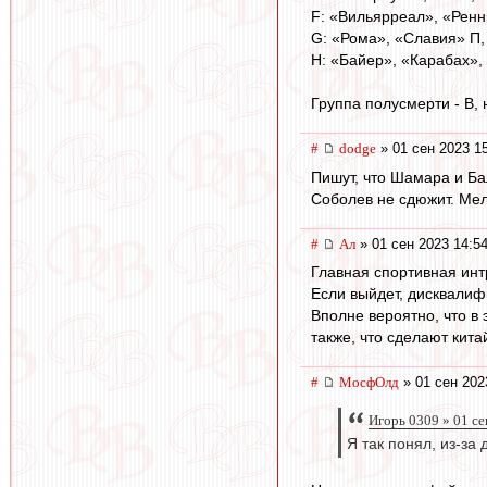
F: «Вильярреал», «Ренн
G: «Рома», «Славия» П
H: «Байер», «Карабах»,
Группа полусмерти - В, 
#
dodge
» 01 сен 2023 1
Пишут, что Шамара и Ба
Соболев не сдюжит. Мел
#
Ал
» 01 сен 2023 14:5
Главная спортивная интр
Если выйдет, дисквалиф
Вполне вероятно, что в
также, что сделают кита
#
МосфОлд
» 01 сен 202
Игорь 0309 » 01 се
Я так понял, из-за