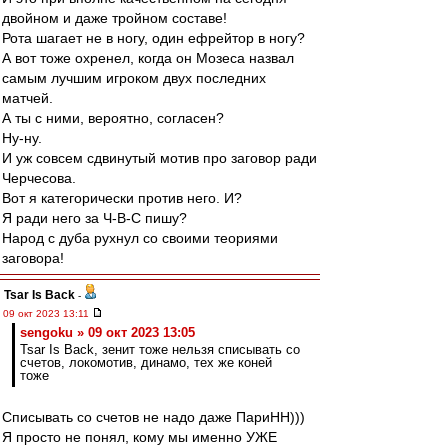
двойном и даже тройном составе!
Рота шагает не в ногу, один ефрейтор в ногу?
А вот тоже охренел, когда он Мозеса назвал
самым лучшим игроком двух последних
матчей.
А ты с ними, вероятно, согласен?
Ну-ну.
И уж совсем сдвинутый мотив про заговор ради
Черчесова.
Вот я категорически против него. И?
Я ради него за Ч-В-С пишу?
Народ с дуба рухнул со своими теориями
заговора!
Tsar Is Back
-
09 окт 2023 13:11
sengoku » 09 окт 2023 13:05
Tsar Is Back, зенит тоже нельзя списывать со
счетов, локомотив, динамо, тех же коней
тоже
Списывать со счетов не надо даже ПариНН)))
Я просто не понял, кому мы именно УЖЕ