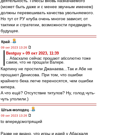
деятельность. Плюсы вновь назначаемого
(может быть даже и с менее звучным именем)
должны перевешивать качества увольняемого.
Но тут от РУ клуба очень многое зависит, от
тактики и стратегии, возможности предвидеть
будущее.
Край
-
09 окт 2023 13:26
Bestguy » 09 окт 2023, 11:39
.. Абаскалю сейчас прощают абсолютно тоже
самое, что не прощали Валере.
Карпину не простили Джанаева...Так и Абе не
прощают Денисова. При том, что ошибки
крайнего бека легче переносятся, чем ошибки
кипера.
А что ещё? Отсутствие титулов? Ну, голод чуть-
чуть утолили.)
Штык-молодец
-
09 окт 2023 13:26
to впередсмотрящий
Разве не видно, что игры и идей у Абаскаля