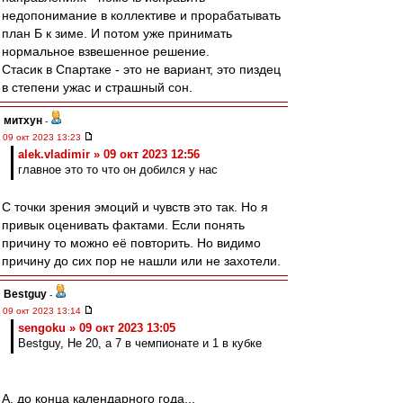
недопонимание в коллективе и прорабатывать
план Б к зиме. И потом уже принимать
нормальное взвешенное решение.
Стасик в Спартаке - это не вариант, это пиздец
в степени ужас и страшный сон.
митхун
-
09 окт 2023 13:23
alek.vladimir » 09 окт 2023 12:56
главное это то что он добился у нас
С точки зрения эмоций и чувств это так. Но я
привык оценивать фактами. Если понять
причину то можно её повторить. Но видимо
причину до сих пор не нашли или не захотели.
Bestguy
-
09 окт 2023 13:14
sengoku » 09 окт 2023 13:05
Bestguy, Не 20, а 7 в чемпионате и 1 в кубке
А, до конца календарного года...