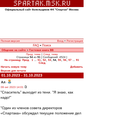
Официальный сайт болельщиков ФК "Спартак" Москва
Полная версия
Вход
•
Регистрация
FAQ
•
Поиск
Общение на сайте
Гостевая книга ВВ
»
Пред. тема
|
След. тема
Страница
54
из
91
[ Сообщений: 4524 ]
На страницу
Пред.
1
...
51
,
52
,
53
,
54
,
55
,
56
,
57
...
91
След.
Начать новую тему
Добавить
Версия для печати
01.10.2023 - 31.10.2023
Ал
-
09 окт 2023 14:01
"Спаситель" выходит из тени. "Я знаю, как
надо!"
"Один из членов совета директоров
«Спартака» обсуждал текущее положение дел