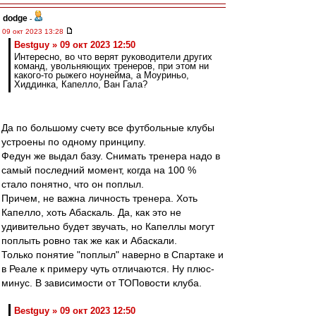
dodge
-
09 окт 2023 13:28
Bestguy » 09 окт 2023 12:50
Интересно, во что верят руководители других
команд, увольняющих тренеров, при этом ни
какого-то рыжего ноунейма, а Моуриньо,
Хиддинка, Капелло, Ван Гала?
Да по большому счету все футбольные клубы
устроены по одному принципу.
Федун же выдал базу. Снимать тренера надо в
самый последний момент, когда на 100 %
стало понятно, что он поплыл.
Причем, не важна личность тренера. Хоть
Капелло, хоть Абаскаль. Да, как это не
удивительно будет звучать, но Капеллы могут
поплыть ровно так же как и Абаскали.
Только понятие "поплыл" наверно в Спартаке и
в Реале к примеру чуть отличаются. Ну плюс-
минус. В зависимости от ТОПовости клуба.
Bestguy » 09 окт 2023 12:50