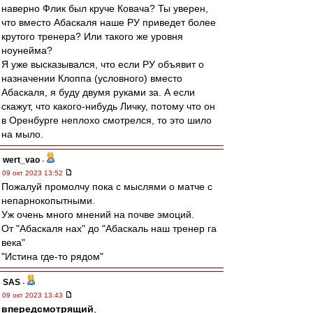
наверно Флик был круче Ковача? Ты уверен,
что вместо Абаскаля наше РУ приведет более
крутого тренера? Или такого же уровня
ноунейма?
Я уже высказывался, что если РУ объявит о
назначении Клоппа (условного) вместо
Абаскаля, я буду двумя руками за. А если
скажут, что какого-нибудь Личку, потому что он
в Оренбурге неплохо смотрелся, то это шило
на мыло.
wert_vao
-
09 окт 2023 13:52
Пожалуй промолчу пока с мыслями о матче с
непарнокопытными.
Уж очень много мнений на почве эмоций.
От "Абаскаля нах" до "Абаскаль наш тренер га
века"
"Истина где-то рядом"
SAS
-
09 окт 2023 13:43
впередсмотрящий
,