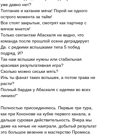
уже давно нет?
Топтание и катание мяча! Порой ни одного
острого момента за тайм!
Все стоят закрытые, смотрят как партнер с
мячом мнется!
Только сектантам Абаскаля не видно, что
команда после прошлой осени деградирует.
Да. с редкими вспышками типа 5 побед
подряд. И?
Так нам вспышки нужны или стабильная
красивая результативная игра?
Сколько можно сиськи мять?
Иль ты фанат таких вспышек, а потом трава не
расти?
Полный бардак у Абаскаля с идеями во всех
линиях!"
Полностью присоединяюсь. Первые три тура,
как при Кононове на кубке первого канала, а
дальше суровая действительность. Вчера мы
даже на ничью не наиграли, добытый результат
это большое везение и мастерство Промеса.