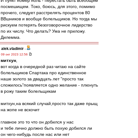
И пункт номер ноль - перестать быть всеобщим
посмешищем. Токо, боюсь, для этого, помимо
прочего, следует расстрелять процентов 80
ВВшников и вообще болельщиков. Но тогда мы
рискуем потерять безоговорочное лидерство
по их числу. Что делать? Ума не приложу.
Дилемма.
alek.vladimir
-
09 окт 2023 12:56
митхун
,
вот когда в очередной раз читаю на сайте
болельщиков Спартака про единственное
наше золото за двадцать лет "просто так
сложилось"появляется одно желание - плюнуть
в рожу таким болельщикам
митхун,на всякий случай,просто так даже прыщ
на жопе не вскочит
главное это то что он добился у нас
и тебе лично должно быть похую добился ли
он чего-нибудь после нас или нет