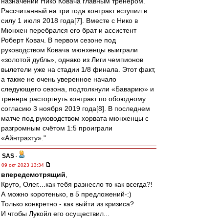
назначении Нико Ковача главным тренером.
Рассчитанный на три года контракт вступил в
силу 1 июля 2018 года[7]. Вместе с Нико в
Мюнхен перебрался его брат и ассистент
Роберт Ковач. В первом сезоне под
руководством Ковача мюнхенцы выиграли
«золотой дубль», однако из Лиги чемпионов
вылетели уже на стадии 1/8 финала. Этот факт,
а также не очень уверенное начало
следующего сезона, подтолкнули «Баварию» и
тренера расторгнуть контракт по обоюдному
согласию 3 ноября 2019 года[8]. В последнем
матче под руководством хорвата мюнхенцы с
разгромным счётом 1:5 проиграли
«Айнтрахту»."
SAS
-
09 окт 2023 13:34
впередсмотрящий
,
Круто, Олег....как тебя разнесло то как всегда?!
А можно коротенько, в 5 предложений-:)
Только конкретно - как выйти из кризиса?
И чтобы Лукойл его осуществил...