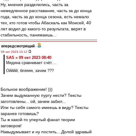
Ну, мнения разделились, часть за
немедленное расставание, часть за до конца
года, часть за до конца сезона, есть немало
тех, кто готов чтобы Абаскаль как Моисей, 40
лет водил до какого-то результата, верят в
стабильность, панимаишь...
впередсмотрящий
-
09 окт 2023 13:12
SAS » 09 окт 2023 08:40
Медина сравнивает счёт....
Ойййй, бляяяя, зачем ???
Больное воображение! )))
Зачем выдуманную пургу нести? Тексты
заготовлены... ой, зачем забил...
Или ты себя самого имеешь в виду? Тексты
заранее готовишь?
Ты ж какой-то упертый фанат теории
заговоров!
Навыдумывает и ну постить....Долой здравый