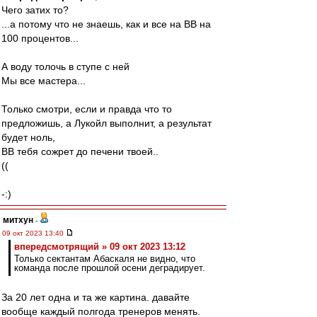
Чего затих то?
...а потому что не знаешь, как и все на ВВ на
100 процентов...
А воду толочь в ступе с ней
Мы все мастера...
Только смотри, если и правда что то
предложишь, а Лукойл выполнит, а результат
будет ноль,
ВВ тебя сожрет до печени твоей..
((
-:)
митхун
-
09 окт 2023 13:40
впередсмотрящий » 09 окт 2023 13:12
Только сектантам Абаскаля не видно, что
команда после прошлой осени деградирует.
За 20 лет одна и та же картина. давайте
вообще каждый полгода тренеров менять.