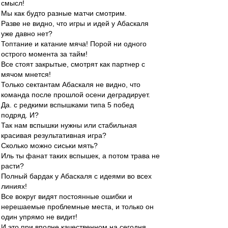
смысл!
Мы как будто разные матчи смотрим.
Разве не видно, что игры и идей у Абаскаля
уже давно нет?
Топтание и катание мяча! Порой ни одного
острого момента за тайм!
Все стоят закрытые, смотрят как партнер с
мячом мнется!
Только сектантам Абаскаля не видно, что
команда после прошлой осени деградирует.
Да. с редкими вспышками типа 5 побед
подряд. И?
Так нам вспышки нужны или стабильная
красивая результативная игра?
Сколько можно сиськи мять?
Иль ты фанат таких вспышек, а потом трава не
расти?
Полный бардак у Абаскаля с идеями во всех
линиях!
Все вокруг видят постоянные ошибки и
нерешаемые проблемные места, и только он
один упрямо не видит!
И это при вполне качественном на сегодня