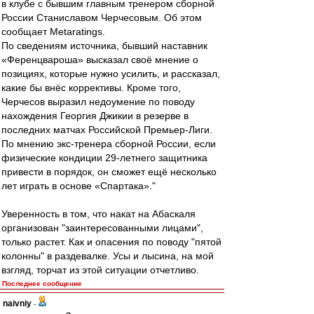
в клубе с бывшим главным тренером сборной
России Станиславом Черчесовым. Об этом
сообщает Metaratings.
По сведениям источника, бывший наставник
«Ференцвароша» высказал своё мнение о
позициях, которые нужно усилить, и рассказал,
какие бы внёс коррективы. Кроме того,
Черчесов выразил недоумение по поводу
нахождения Георгия Джикии в резерве в
последних матчах Российской Премьер-Лиги.
По мнению экс-тренера сборной России, если
физические кондиции 29-летнего защитника
привести в порядок, он сможет ещё несколько
лет играть в основе «Спартака»."
Уверенность в том, что накат на Абаскаля
организован "заинтересованными лицами",
только растет. Как и опасения по поводу "пятой
колонны" в раздевалке. Усы и лысина, на мой
взгляд, торчат из этой ситуации отчетливо.
Последнее сообщение
naivniy
-