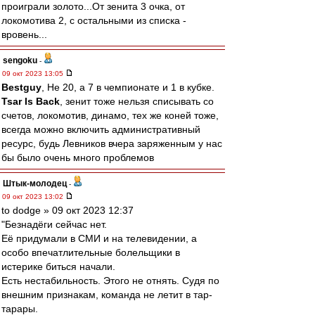
проиграли золото...От зенита 3 очка, от
локомотива 2, с остальными из списка -
вровень...
sengoku
-
09 окт 2023 13:05
Bestguy
, Не 20, а 7 в чемпионате и 1 в кубке.
Tsar Is Back
, зенит тоже нельзя списывать со
счетов, локомотив, динамо, тех же коней тоже,
всегда можно включить административный
ресурс, будь Левников вчера заряженным у нас
бы было очень много проблемов
Штык-молодец
-
09 окт 2023 13:02
to dodge » 09 окт 2023 12:37
"Безнадёги сейчас нет.
Её придумали в СМИ и на телевидении, а
особо впечатлительные болельщики в
истерике биться начали.
Есть нестабильность. Этого не отнять. Судя по
внешним признакам, команда не летит в тар-
тарары.