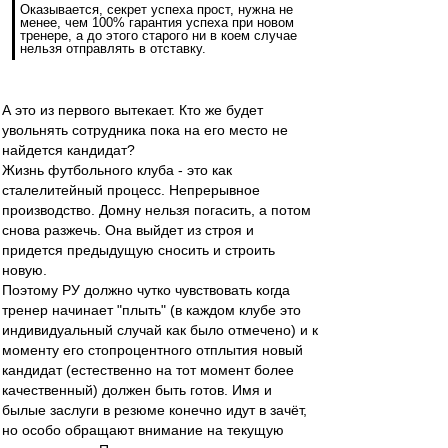
Оказывается, секрет успеха прост, нужна не
менее, чем 100% гарантия успеха при новом
тренере, а до этого старого ни в коем случае
нельзя отправлять в отставку.
А это из первого вытекает. Кто же будет
увольнять сотрудника пока на его место не
найдется кандидат?
Жизнь футбольного клуба - это как
сталелитейный процесс. Непрерывное
производство. Домну нельзя погасить, а потом
снова разжечь. Она выйдет из строя и
придется предыдущую сносить и строить
новую.
Поэтому РУ должно чутко чувствовать когда
тренер начинает "плыть" (в каждом клубе это
индивидуальный случай как было отмечено) и к
моменту его стопроцентного отплытия новый
кандидат (естественно на тот момент более
качественный) должен быть готов. Имя и
былые заслуги в резюме конечно идут в зачёт,
но особо обращают внимание на текущую