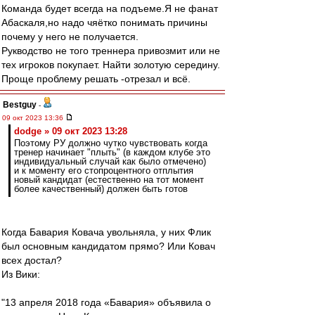
Команда будет всегда на подъеме.Я не фанат
Абаскаля,но надо чяётко понимать причины
почему у него не получается.
Рукводство не того треннера привозмит или не
тех игроков покупает. Найти золотую середину.
Проще проблему решать -отрезал и всё.
Bestguy
-
09 окт 2023 13:36
dodge » 09 окт 2023 13:28
Поэтому РУ должно чутко чувствовать когда
тренер начинает "плыть" (в каждом клубе это
индивидуальный случай как было отмечено)
и к моменту его стопроцентного отплытия
новый кандидат (естественно на тот момент
более качественный) должен быть готов
Когда Бавария Ковача увольняла, у них Флик
был основным кандидатом прямо? Или Ковач
всех достал?
Из Вики:
"13 апреля 2018 года «Бавария» объявила о