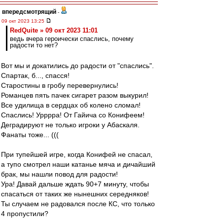
впередсмотрящий
-
09 окт 2023 13:25
RedQuite » 09 окт 2023 11:01
ведь вчера героически спаслись, почему
радости то нет?
Вот мы и докатились до радости от "спаслись".
Спартак, б..., спасся!
Старостины в гробу перевернулись!
Романцев пять пачек сигарет разом выкурил!
Все удилища в сердцах об колено сломал!
Спаслись! Урррра! От Гайича со Конифеем!
Деградируют не только игроки у Абаскаля.
Фанаты тоже... (((
При тупейшей игре, когда Конифей не спасал,
а тупо смотрел наши катанье мяча и дичайший
брак, мы нашли повод для радости!
Ура! Давай дальше ждать 90+7 минуту, чтобы
спасаться от таких же нынешних середняков!
Ты случаем не радовался после КС, что только
4 пропустили?