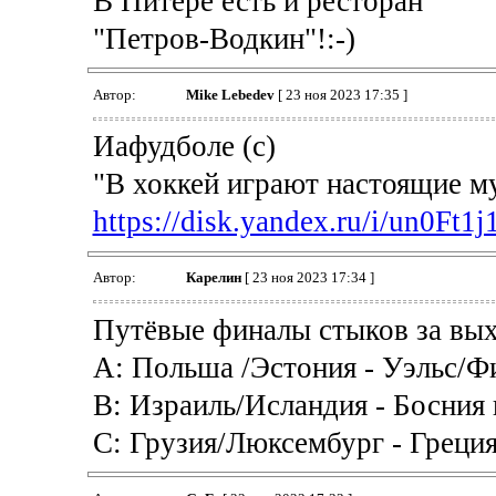
В Питере есть и ресторан
"Петров-Водкин"!:-)
Автор:
Mike Lebedev
[ 23 ноя 2023 17:35 ]
Иафудболе (с)
"В хоккей играют настоящие 
https://disk.yandex.ru/i/un0Ft
Автор:
Карелин
[ 23 ноя 2023 17:34 ]
Путёвые финалы стыков за вых
А: Польша /Эстония - Уэльс/Ф
В: Израиль/Исландия - Босния
С: Грузия/Люксембург - Греция