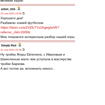
великая наука!
anton_tmb
-
01 ноя 2023 15:56
Хорошего дня!
Разбавлю хоккей футболом
https://dzen.ru/a/ZUDLTYxUhgegIwVK?
referrer_clid=1500&
Мне показался интересным разбор нашей игры
Simply Red
-
01 ноя 2023 15:39
Ну тройка Жоры Евтюхина, с Ивановым и
Шамолиным мало чем уступала в мастерстве
тройке Баркова.
А вот потом да, вспомнить некого...
Mike Lebedev
-
01 ноя 2023 15:30
Разбираетесь в хоккее...
Чтобы не "выдыхались", нужен второй вратарь
уровня хотя бы Рыбаря, и нормальный тафгай,
хотя бы типа Евенко
Да, не по-спартаковски , но как есть :)