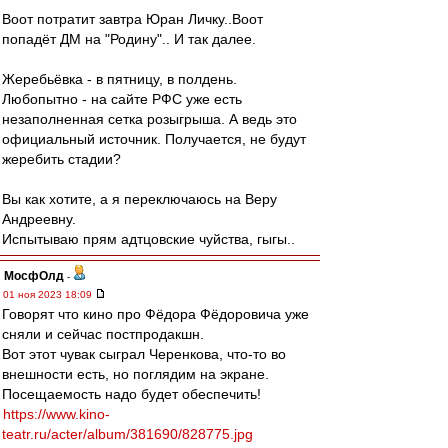
Воот потратит завтра Юран Личку..Воот
попадёт ДМ на "Родину".. И так далее.
Жеребьёвка - в пятницу, в полдень.
Любопытно - на сайте РФС уже есть
незаполненная сетка розыгрыша. А ведь это
официальный источник. Получается, не будут
жеребить стадии?
Вы как хотите, а я переключаюсь на Веру
Андреевну.
Испытываю прям адтцовские чуйства, гыгы..
МосфОлд
-
01 ноя 2023 18:09
Говорят что кино про Фёдора Фёдоровича уже
сняли и сейчас постпродакшн.
Вот этот чувак сыграл Черенкова, что-то во
внешности есть, но поглядим на экране.
Посещаемость надо будет обеспечить!
https://www.kino-
teatr.ru/acter/album/381690/828775.jpg