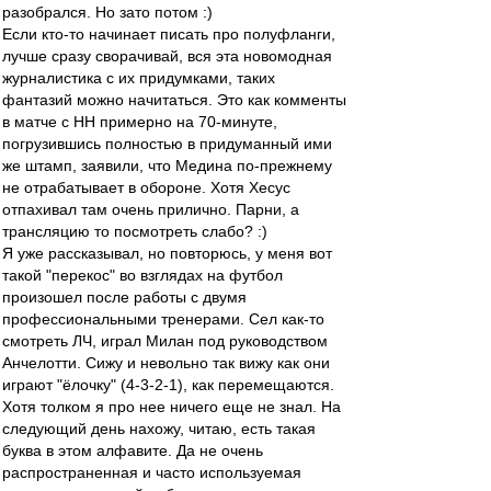
разобрался. Но зато потом :)
Если кто-то начинает писать про полуфланги,
лучше сразу сворачивай, вся эта новомодная
журналистика с их придумками, таких
фантазий можно начитаться. Это как комменты
в матче с НН примерно на 70-минуте,
погрузившись полностью в придуманный ими
же штамп, заявили, что Медина по-прежнему
не отрабатывает в обороне. Хотя Хесус
отпахивал там очень прилично. Парни, а
трансляцию то посмотреть слабо? :)
Я уже рассказывал, но повторюсь, у меня вот
такой "перекос" во взглядах на футбол
произошел после работы с двумя
профессиональными тренерами. Сел как-то
смотреть ЛЧ, играл Милан под руководством
Анчелотти. Сижу и невольно так вижу как они
играют "ёлочку" (4-3-2-1), как перемещаются.
Хотя толком я про нее ничего еще не знал. На
следующий день нахожу, читаю, есть такая
буква в этом алфавите. Да не очень
распространенная и часто используемая