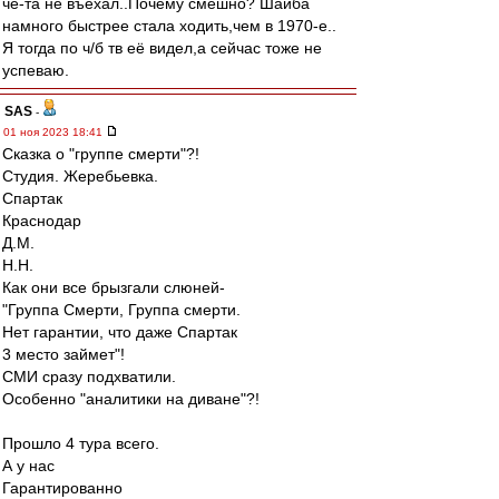
чё-та не въехал..Почему смешно? Шайба
намного быстрее стала ходить,чем в 1970-е..
Я тогда по ч/б тв её видел,а сейчас тоже не
успеваю.
SAS
-
01 ноя 2023 18:41
Сказка о "группе смерти"?!
Студия. Жеребьевка.
Спартак
Краснодар
Д.М.
Н.Н.
Как они все брызгали слюней-
"Группа Смерти, Группа смерти.
Нет гарантии, что даже Спартак
3 место займет"!
СМИ сразу подхватили.
Особенно "аналитики на диване"?!
Прошло 4 тура всего.
А у нас
Гарантированно