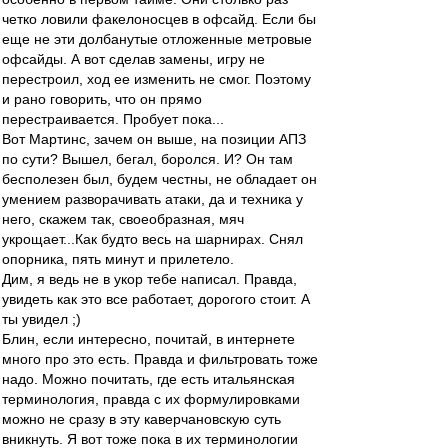
четко ловили факелоносцев в офсайд. Если бы
еще не эти долбанутые отложенные метровые
офсайды. А вот сделав замены, игру не
перестроил, ход ее изменить не смог. Поэтому
и рано говорить, что он прямо
перестраивается. Пробует пока...
Вот Мартинс, зачем он выше, на позиции АПЗ
по сути? Вышел, бегал, боролся. И? Он там
бесполезен был, будем честны, не обладает он
умением разворачивать атаки, да и техника у
него, скажем так, своеобразная, мяч
укрощает...Как будто весь на шарнирах. Снял
опорника, пять минут и прилетело.
Дим, я ведь не в укор тебе написал. Правда,
увидеть как это все работает, дорогого стоит. А
ты увидел ;)
Блин, если интересно, почитай, в интернете
много про это есть. Правда и фильтровать тоже
надо. Можно почитать, где есть итальянская
терминология, правда с их формулировками
можно не сразу в эту каверчановскую суть
вникнуть. Я вот тоже пока в их терминологии