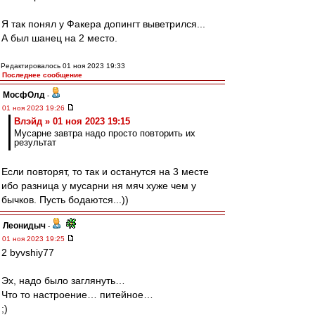
Я так понял у Факера допингт выветрился...
А был шанец на 2 место.
Редактировалось 01 ноя 2023 19:33
Последнее сообщение
МосфОлд
-
01 ноя 2023 19:26
Влэйд » 01 ноя 2023 19:15
Мусарне завтра надо просто повторить их
результат
Если повторят, то так и останутся на 3 месте
ибо разница у мусарни ня мяч хуже чем у
бычков. Пусть бодаются...))
Леонидыч
-
01 ноя 2023 19:25
2 byvshiy77
Эх, надо было заглянуть…
Что то настроение… питейное…
;)