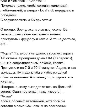
благ и Чемпион - "Спартак"!
Пожелаю также, чтобы сегодня миленький-
любименький, а завтра - local club порадовали
победами.
С верхневолжским КБ приветом!
О погоде. Вернулась, к счастью, осень. Вот
теперь точно сезон закончен и можно
приступать к фуцболу и какею. А то не до-то-го,
ага..
"Форте" (Таганрог) не удалось громко сыграть
1/8 октавы. Проиграли дома СКА (Хабаровск)
0:2. Но сопротивлялись, похоже, крепко.
Пропустили на 7-й и 90-й минутах. Ладно, и так
молодцы. Ну и два клуба в Кубке из одной
области неможно. А то начнут прищуриваться
разные..
Интересно, кому выпадет лететь на Дальний
восток. Один претендент уже известен -
"Ахмат".
Кроме полевых лавочников, хотелось бы
сегодня в раме Свинова. А на воскресник