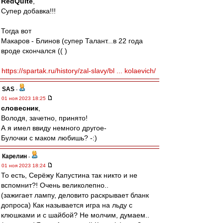
RedQuite
,
Супер добавка!!!
Тогда вот
Макаров - Блинов (супер Талант...в 22 года
вроде скончался (( )
https://spartak.ru/history/zal-slavy/bl ... kolaevich/
SAS
-
01 ноя 2023 18:25
словесник
,
Володя, зачетно, принято!
А я имел ввиду немного другое-
Булочки с маком любишь? -:)
Карелин
-
01 ноя 2023 18:24
То есть, Серёжу Капустина так никто и не
вспомнит?! Очень великолепно..
(зажигает лампу, деловито раскрывает бланк
допроса) Как называется игра на льду с
клюшками и с шайбой? Не молчим, думаем..