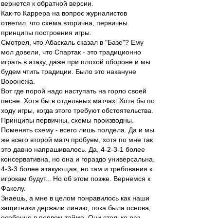
вернется к обратной версии.
Как-то Каррера на вопрос журналистов
ответил, что схема вторична, первичны
принципы построения игры.
Смотрел, что Абаскаль сказал в "Базе"? Ему
мол довели, что Спартак - это традиционно
играть в атаку, даже при плохой обороне и мы
будем чтить традиции. Было это накануне
Воронежа.
Вот где порой надо наступать на горло своей
песне. Хотя бы в отдельных матчах. Хотя бы по
ходу игры, когда этого требуют обстоятельства.
Принципы первичны, схемы производны.
Поменять схему - всего лишь полдела. Да и мы
же всего второй матч пробуем, хотя по мне так
это давно напрашивалось. Да, 4-2-3-1 более
консервативна, но она и гораздо универсальна.
4-3-3 более атакующая, но там и требования к
игрокам будут... Но об этом позже. Вернемся к
Факелу.
Знаешь, а мне в целом понравилось как наши
защитники держали линию, пока была основа,
особенно в первом тайме. Они столько раз