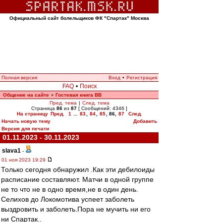
Официальный сайт болельщиков ФК "Спартак" Москва
Полная версия
Вход
•
Регистрация
FAQ
•
Поиск
Общение на сайте
Гостевая книга ВВ
»
Пред. тема
|
След. тема
Страница
86
из
87
[ Сообщений: 4346 ]
На страницу
Пред.
1
...
83
,
84
,
85
,
86
,
87
След.
Начать новую тему
Добавить
Версия для печати
01.11.2023 - 30.11.2023
slava1
-
01 ноя 2023 19:29
Только сегодня обнаружил .Как эти дебилоиды
расписание составляют. Матчи в одной группе
не то что не в одно время,не в один день.
Селихов до Локомотива успеет заболеть
выздровить и заболеть.Пора не мучить ни его
ни Спартак..