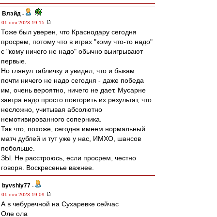
Влэйд
-
01 ноя 2023 19:15
Тоже был уверен, что Краснодару сегодня
просрем, потому что в играх "кому что-то надо"
с "кому ничего не надо" обычно выигрывают
первые.
Но глянул табличку и увидел, что и быкам
почти ничего не надо сегодня - даже победа
им, очень вероятно, ничего не дает. Мусарне
завтра надо просто повторить их результат, что
несложно, учитывая абсолютно
немотивированного соперника.
Так что, похоже, сегодня имеем нормальный
матч дублей и тут уже у нас, ИМХО, шансов
побольше.
ЗЫ. Не расстроюсь, если просрем, честно
говоря. Воскресенье важнее.
byvshiy77
-
01 ноя 2023 19:09
А в чебуречной на Сухаревке сейчас
Оле ола