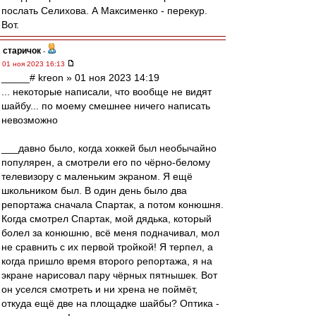
послать Селихова. А Максименко - перекур.
Вот.
старичок
-
01 ноя 2023 16:13
_____# kreon » 01 ноя 2023 14:19
... некоторые написали, что вообще не видят
шайбу... по моему смешнее ничего написать
невозможно
___давно было, когда хоккей был необычайно
популярен, а смотрели его по чёрно-белому
телевизору с маленьким экраном. Я ещё
школьником был. В один день было два
репортажа сначала Спартак, а потом конюшня.
Когда смотрел Спартак, мой дядька, который
болел за конюшню, всё меня подначивал, мол
не сравнить с их первой тройкой! Я терпел, а
когда пришло время второго репортажа, я на
экране нарисовал пару чёрных пятнышек. Вот
он уселся смотреть и ни хрена не поймёт,
откуда ещё две на площадке шайбы? Оптика -