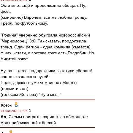
Охти мне..Ещё и продолжение обещал. Ну,
фсё..
(смиренно) Впрочем, все мы любим троицу.
Требл, по-футбольному.
"Родина" уверенно обыграла новороссийский
"Черноморец" 3:0. Так сказать, продолжила
тренд. Один регион - одна команда (смеётся).
У них, кстати, в составе тоже есть Голдобин. Но
Никитой зовут.
Ну, вот - железнодорожники выкатили сборный
состав с запасных путей.
Поди, держат в уме чемпионат Москвы
(подмигивает).
(голосом Жеглова) "Ну и мы..."
Креон
-
01 ноя 2023 17:35
Ал
, Схемы наиграть, варианты в обстановке
мах приближенной к боевой