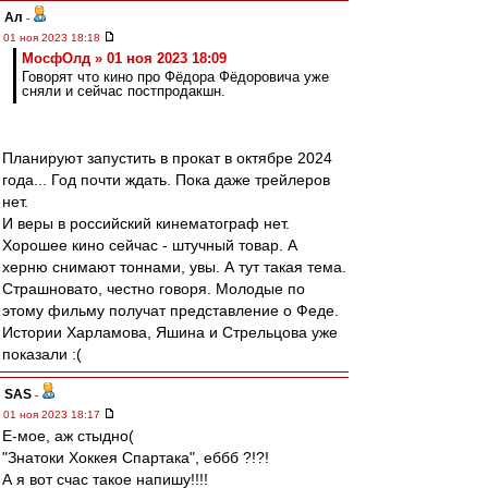
Ал
-
01 ноя 2023 18:18
МосфОлд » 01 ноя 2023 18:09
Говорят что кино про Фёдора Фёдоровича уже
сняли и сейчас постпродакшн.
Планируют запустить в прокат в октябре 2024
года... Год почти ждать. Пока даже трейлеров
нет.
И веры в российский кинематограф нет.
Хорошее кино сейчас - штучный товар. А
херню снимают тоннами, увы. А тут такая тема.
Страшновато, честно говоря. Молодые по
этому фильму получат представление о Феде.
Истории Харламова, Яшина и Стрельцова уже
показали :(
SAS
-
01 ноя 2023 18:17
Е-мое, аж стыдно(
"Знатоки Хоккея Спартака", еббб ?!?!
А я вот счас такое напишу!!!!