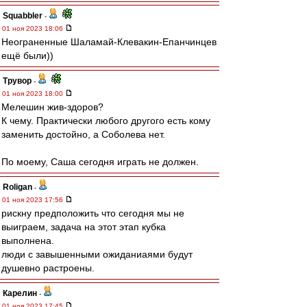
Squabbler
-
01 ноя 2023 18:06
Неограненные Шаламай-Клевакин-Епанчинцев
ещё были))
Трувор
-
01 ноя 2023 18:00
Мелешин жив-здоров?
К чему. Практически любого другого есть кому
заменить достойно, а Соболева нет.
По моему, Саша сегодня играть не должен.
Roligan
-
01 ноя 2023 17:56
рискну предположить что сегодня мы не
выиграем, задача на этот этап кубка
выполнена.
люди с завышенными ожиданиаями будут
душевно растроены.
Карелин
-
01 ноя 2023 17:45