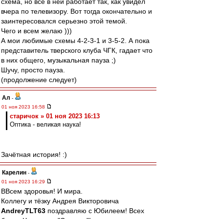
схема, но все в ней работает так, как увидел
вчера по телевизору. Вот тогда окончательно и
заинтересовался серьезно этой темой.
Чего и всем желаю )))
А мои любимые схемы 4-2-3-1 и 3-5-2. А пока
представитель тверского клуба ЧГК, гадает что
в них общего, музыкальная пауза ;)
Шучу, просто пауза.
(продолжение следует)
Ал
-
01 ноя 2023 16:58
старичок » 01 ноя 2023 16:13
Оптика - великая наука!
Зачётная история! :)
Карелин
-
01 ноя 2023 16:29
ВВсем здоровья! И мира.
Коллегу и тёзку Андрея Викторовича
AndreyTLT63
поздравляю с Юбилеем! Всех