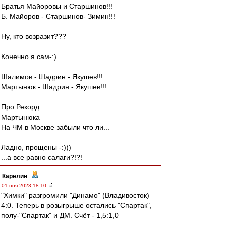
Братья Майоровы и Старшинов!!!
Б. Майоров - Старшинов- Зимин!!!
Ну, кто возразит???
Конечно я сам-:)
Шалимов - Шадрин - Якушев!!!
Мартынюк - Шадрин - Якушев!!!
Про Рекорд
Мартынюка
На ЧМ в Москве забыли что ли...
Ладно, прощены -:)))
...а все равно салаги?!?!
Карелин
-
01 ноя 2023 18:10
"Химки" разгромили "Динамо" (Владивосток)
4:0. Теперь в розыгрыше остались "Спартак",
полу-"Спартак" и ДМ. Счёт - 1,5:1,0