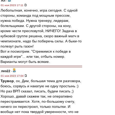
Ал
-
01 ноя 2023 17:11
Любопытная, конечно, игра сегодня. С одной
стороны, команда под мощным прессом,
нужна победа. Нужна тренеру, лидерам,
болельщикам. С другой стороны, на кону,
кроме чести пресловутой, НИЧЕГО! Задача в
кубковой группе решена, скоро важный матч в
чемпионате, надо бы поберечь силы. А быки-то
полезут рыть газон!
Вот и посмотрим. "Стремимся к победе в
каждой игре"... или так, отбыть номер.
Варианты могут быть всякие.
лео22
-
01 ноя 2023 17:04
Трувор
, ох, Дим, большая тема для разговора,
боюсь, сорвусь и накатую не одну простынь :)
Но раз ВРП сказал, писать, будем писать ;)
Хорошо, давай скажем так, не оперативно
перестраивается. Хотя, по-большому счету,
ничего он перестроил, только попытки. И
вообще нет пока твердой уверенности, что не