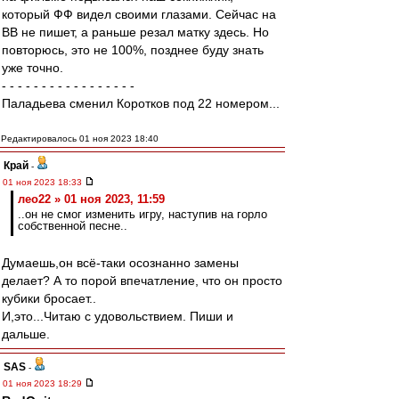
который ФФ видел своими глазами. Сейчас на
ВВ не пишет, а раньше резал матку здесь. Но
повторюсь, это не 100%, позднее буду знать
уже точно.
- - - - - - - - - - - - - - - - -
Паладьева сменил Коротков под 22 номером...
Редактировалось 01 ноя 2023 18:40
Край
-
01 ноя 2023 18:33
лео22 » 01 ноя 2023, 11:59
..он не смог изменить игру, наступив на горло
собственной песне..
Думаешь,он всё-таки осознанно замены
делает? А то порой впечатление, что он просто
кубики бросает..
И,это...Читаю с удовольствием. Пиши и
дальше.
SAS
-
01 ноя 2023 18:29