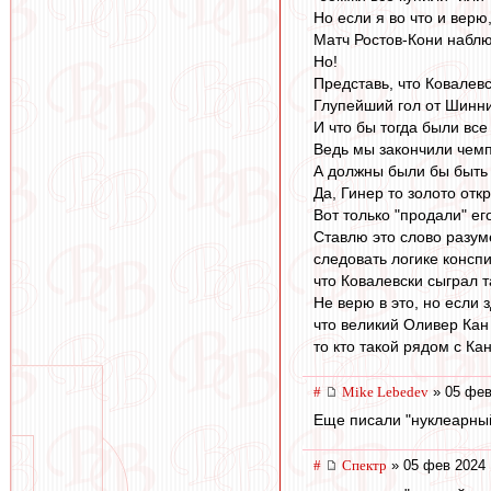
Но если я во что и верю,
Матч Ростов-Кони наблю
Но!
Представь, что Ковалев
Глупейший гол от Шинник
И что бы тогда были все
Ведь мы закончили чемп
А должны были бы быть 
Да, Гинер то золото отк
Вот только "продали" ег
Ставлю это слово разуме
следовать логике консп
что Ковалевски сыграл т
Не верю в это, но если 
что великий Оливер Кан
то кто такой рядом с К
#
Mike Lebedev
» 05 фев
Еще писали "нуклеарный
#
Спектр
» 05 фев 2024 