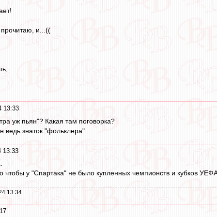
ает!
прочитаю, и...((
шь,
 13:33
 утра уж пьян"? Какая там поговорка?
он ведь знаток "фольклера"
 13:33
.
то чтобы у "Спартака" не было купленных чемпионств и кубков УЕФА.
24 13:34
17