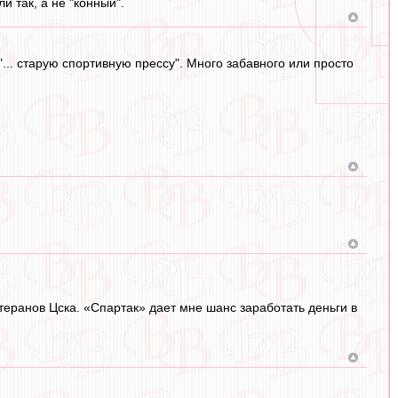
и так, а не "конный".
... старую спортивную прессу". Много забавного или просто
теранов Цска. «Спартак» дает мне шанс заработать деньги в