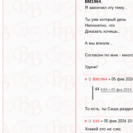
BM1964
,
Я закончил эту тему...
Ты уже который день
Непонятно, что
Доказать хочешь..
А мы влезли...
Согласен по мне - много
Удачи!
#
BM1964
» 05 фев 2024
SAS » 05 фев 2024 
То есть, ты Саша раздел
#
SAS
» 05 фев 2024 10:
Хоккей это не сэкс.