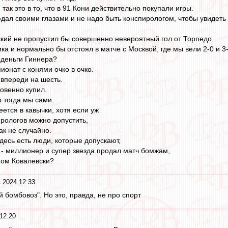
 так это в то, что в 91 Кони действительно покупали игры.
дал своими глазами и не надо быть конспирологом, чтобы увидеть
ский не пропустил бы совершенно невероятный гол от Торпедо.
а и нормально бы отстоял в матче с Москвой, где мы вели 2-0 и 3-2
 деньги Гиннера?
ионат с конями очко в очко.
впереди на шесть.
ровенно купил.
о тогда мы сами.
ется в кавычки, хотя если уж
ирологов можно допустить,
ак не случайно.
здесь есть люди, которые допускают,
 - миллионер и супер звезда продал матч бомжам,
аном Ковалевски?
 2024 12:33
 бомбовоз". Но это, правда, не про спорт
12:20