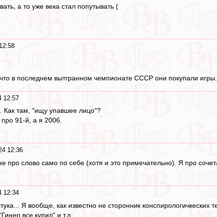
ать, а то уже века стал попутывать (
12:58
 что в последнем вытгранном чемпионате СССР они покупали игры.
 12:57
. Как там, "ищу упавшее лицо"?
про 91-й, а я 2006.
24 12:36
 не про слово само по себе (хотя и это примечательно). Я про соч
 12:34
штука... Я вообще, как известно не сторонник конспирологичкеских т
Гинер все купил" и т.д.