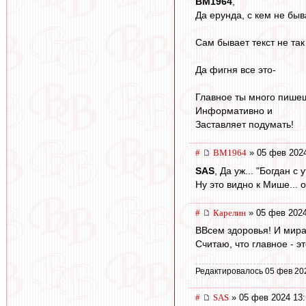
BM1964
,
Да ерунда, с кем не быв
Сам бывает текст не так 
Да фигня все это-
Главное ты много пише
Информативно и
Заставляет подумать!
#
BM1964
» 05 фев 2024
SAS
, Да уж... "Богдан с
Ну это видно к Мише... 
#
Карелин
» 05 фев 2024
ВВсем здоровья! И мира
Считаю, что главное - э
Редактировалось 05 фев 20
#
SAS
» 05 фев 2024 13: