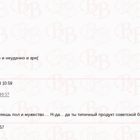
 и неудачно и зря(
 10:59
10:57
яешь пол и мужество.... Н-да... да ты типичный продукт советской бе
57