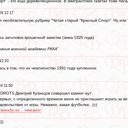
порт" - это еще дореволюционное. В эмигрантских газетах тоже писал
24 12:17
я необязательную рубрику "Читая старый "Красный Спорт". Ну или "
сь заголовок крошечной заметки (зима 1925 года):
зания военной академии РККА"
12:10
сь в том, что их чемпионство 1991 года купленное.
4 11:50
2DROTS Дмитрий Кузнецов совершил каминг-аут:
-первых, с определенного времени меня не приглашают играть за ве
довольствие от игры. Неважно, какая футболка...(с)
/news/by-vs ... veteranov/
02