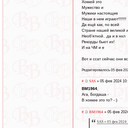
Хоккей это
Мужество и
Мужики настоящие
Наши в нем играют!!!!!!!
Да ещё как, по всей
Стране нашей великой 
Необ'ятной...да и в нхл
Рекорды бьют их!
И на ЧМ и е
Вот и ссат сейчас они все
Редактировалось 05 фев 20
#
SAS
» 05 фев 2024 10:
BM1964
,
Ага, Богдаша -
В хоккее это то? -:)
#
BM1964
» 05 фев 2024
SAS » 05 фев 2024 