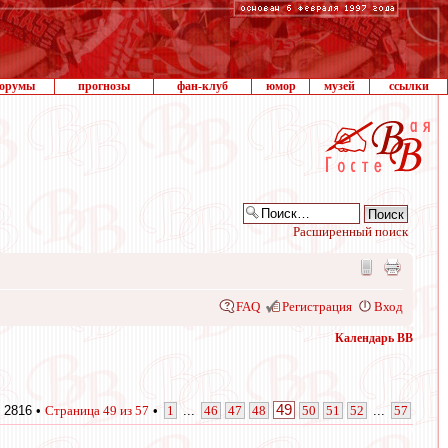
орумы
прогнозы
фан-клуб
юмор
музей
ссылки
Расширенный поиск
FAQ
Регистрация
Вход
Календарь ВВ
49
 2816 •
Страница
49
из
57
•
1
...
46
47
48
50
51
52
...
57