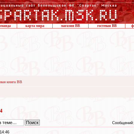
оманда
карта мира
магазин ВВ
гостевая ВВ
ф
вая книга ВВ
24
Сообщений:
14:46