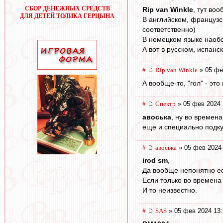
СБОР ДЕНЕЖНЫХ СРЕДСТВ
Rip van Winkle
, тут во
ДЛЯ ДЕТЕЙ ТОЛИКА ГЕРЦЫНА
В английском, французск
соответственно)
В немецком языке наобор
А вот в русском, испанс
#
Rip van Winkle
» 05 фе
А вообще-то, "гол" - эт
#
Спектр
» 05 фев 2024 
авоська
, ну во времен
еще и специально подку
#
авоська
» 05 фев 2024 
irod sm
,
Да вообще непонятно ес
Если только во времена
И то неизвестно.
#
SAS
» 05 фев 2024 13: