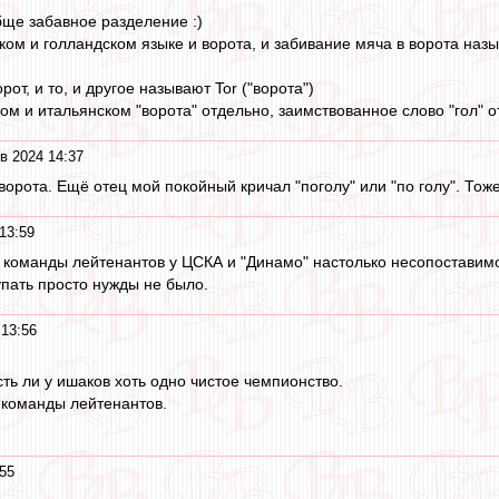
обще забавное разделение :)
ом и голландском языке и ворота, и забивание мяча в ворота назыв
от, и то, и другое называют Tor ("ворота")
ком и итальянском "ворота" отдельно, заимствованное слово "гол" о
в 2024 14:37
о ворота. Ещё отец мой покойный кричал "поголу" или "по голу". Тоже
13:59
а команды лейтенантов у ЦСКА и "Динамо" настолько несопоставимо
пать просто нужды не было.
13:56
ть ли у ишаков хоть одно чистое чемпионство.
 команды лейтенантов.
55