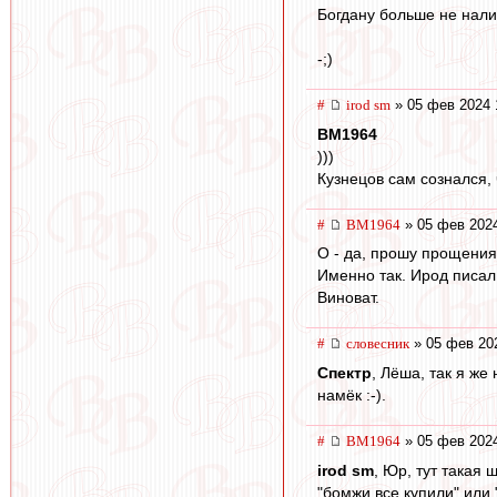
Богдану больше не налив
-;)
#
irod sm
» 05 фев 2024 
BM1964
)))
Кузнецов сам сознался,
#
BM1964
» 05 фев 2024
О - да, прошу прощения
Именно так. Ирод писал 
Виноват.
#
словесник
» 05 фев 20
Спектр
, Лёша, так я же
намёк :-).
#
BM1964
» 05 фев 2024
irod sm
, Юр, тут такая 
"бомжи все купили" или "