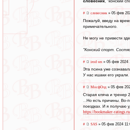
словесник
, "конский с
#
словесник
» 05 фев 20
Пожалуй, введу на врем
примечательного.
Не могу не привести зде
"Конский спорт. Состя
#
irod sm
» 05 фев 2024 
Эта псина уже сознавала
У нас ишаки его украли.
#
МосфОлд
» 05 фев 202
Старая кляча и тренер 
...Но есть причины. Во
поездках. И я получаю у
https://bookmaker-ratings.ru
#
SAS
» 05 фев 2024 11: