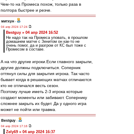
Чем-то на Промеса похож, только раза в
полтора быстрее и резче.
митхун
-
04 апр 2024 17:24
Bestguy » 04 апр 2024 16:52
Не надо так на Промеса уповать, в прошлом
домашнем матче с Зенитом он как-то не
очень помог, да и разгром от КС был тоже с
Промесом в составе.
А на что другие игроки.Если главного закрыли,
другие должны подключиться. Соперник
оттянул силы для закрытия игрока. Так часто
бывает когда в решающих матчах отличаются
кто не отличался весть сезон.
Поэтому лучше иметь 2-3 игрока которые
создают моменты или забивают. Сопернику
сложнее закрыть их будет. Да у одного игра
может не пойти или травма.
Bestguy
-
04 апр 2024 17:16
Zely69 » 04 апр 2024 16:37