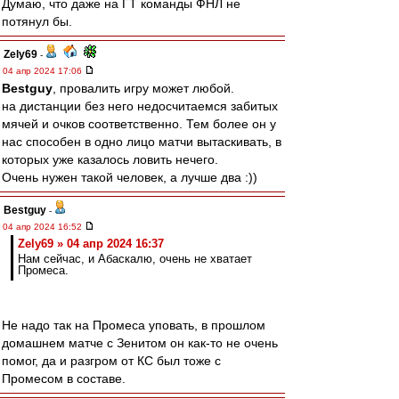
Думаю, что даже на ГТ команды ФНЛ не
потянул бы.
Zely69
-
04 апр 2024 17:06
Bestguy
, провалить игру может любой.
на дистанции без него недосчитаемся забитых
мячей и очков соответственно. Тем более он у
нас способен в одно лицо матчи вытаскивать, в
которых уже казалось ловить нечего.
Очень нужен такой человек, а лучше два :))
Bestguy
-
04 апр 2024 16:52
Zely69 » 04 апр 2024 16:37
Нам сейчас, и Абаскалю, очень не хватает
Промеса.
Не надо так на Промеса уповать, в прошлом
домашнем матче с Зенитом он как-то не очень
помог, да и разгром от КС был тоже с
Промесом в составе.