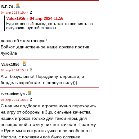
Б.Г.-74
-
04 апр 2024 15:44
Valex1956 » 04 апр 2024 11:56
Единственный выход,хоть как то повлиять на
ситуацию- пустой стадион.
давно об этом говорю!
Бойкот ,единственное наше оружие против
лукойла
Valex1956
-
04 апр 2024 15:42
Ага, безусловно! Передвинуть кровати, и
бордель заработает в полную силу)))
tver-udomlya
-
04 апр 2024 15:38
С нашим подбором игроков нужно переходить
на игру от обороны в 3цз, сильные качества
наших игроков только для такой игры, для
позиционной атаки у них нет качеств. Поэтому
с Руем мы и сыграли лучше в ле,особенно с
Наполи, с поляками всё было сложнее.