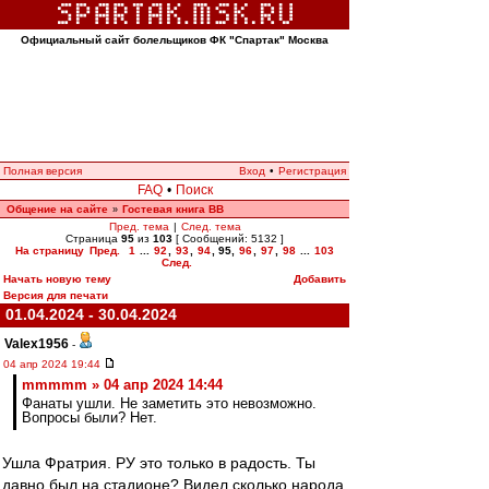
Официальный сайт болельщиков ФК "Спартак" Москва
Полная версия
Вход
•
Регистрация
FAQ
•
Поиск
Общение на сайте
Гостевая книга ВВ
»
Пред. тема
|
След. тема
Страница
95
из
103
[ Сообщений: 5132 ]
На страницу
Пред.
1
...
92
,
93
,
94
,
95
,
96
,
97
,
98
...
103
След.
Начать новую тему
Добавить
Версия для печати
01.04.2024 - 30.04.2024
Valex1956
-
04 апр 2024 19:44
mmmmm » 04 апр 2024 14:44
Фанаты ушли. Не заметить это невозможно.
Вопросы были? Нет.
Ушла Фратрия. РУ это только в радость. Ты
давно был на стадионе? Видел,сколько народа