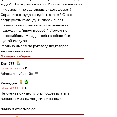
ходит? Я говорю- не мало. И большую часть из
них в жизни не заставишь сидеть дома(((
Спрашиваю: куда ты идёшь,зачем? Ответ:
поддержать команду. В глазах сияет
фанатичный огонь веры и бесконечная
надежда на "вдруг прорвёт". Ломом не
перешибёшь...А надо,чтобы вообще был
пустой стадион.
Реально имеем то руководство,которое
заслуживаем сами.
Последнее сообщение
Den_777
-
04 апр 2024 19:03
Абаскаль, убирайся!!!
Леонидыч
-
04 апр 2024 18:58
Не очень понятно, кто з/п будет платить
жопоногим за их «подвиги» на поле.
Лично я отказываюсь…