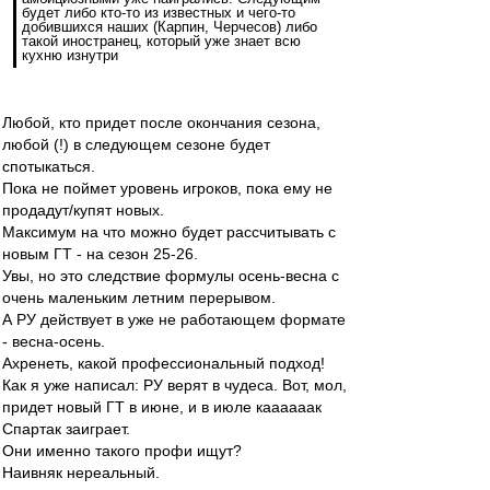
будет либо кто-то из известных и чего-то
добившихся наших (Карпин, Черчесов) либо
такой иностранец, который уже знает всю
кухню изнутри
Любой, кто придет после окончания сезона,
любой (!) в следующем сезоне будет
спотыкаться.
Пока не поймет уровень игроков, пока ему не
продадут/купят новых.
Максимум на что можно будет рассчитывать с
новым ГТ - на сезон 25-26.
Увы, но это следствие формулы осень-весна с
очень маленьким летним перерывом.
А РУ действует в уже не работающем формате
- весна-осень.
Ахренеть, какой профессиональный подход!
Как я уже написал: РУ верят в чудеса. Вот, мол,
придет новый ГТ в июне, и в июле каааааак
Спартак заиграет.
Они именно такого профи ищут?
Наивняк нереальный.