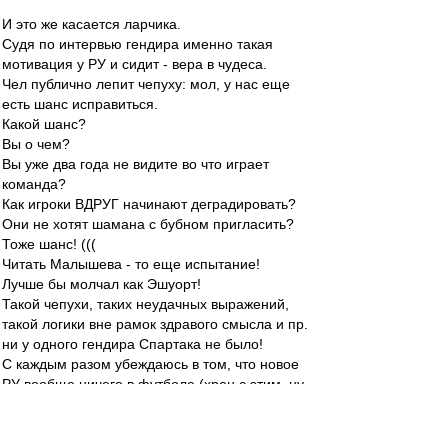
И это же касается ларчика.
Судя по интервью гендира именно такая
мотивация у РУ и сидит - вера в чудеса.
Чел публично лепит чепуху: мол, у нас еще
есть шанс исправиться.
Какой шанс?
Вы о чем?
Вы уже два года не видите во что играет
команда?
Как игроки ВДРУГ начинают деградировать?
Они не хотят шамана с бубном пригласить?
Тоже шанс! (((
Читать Малышева - то еще испытание!
Лучше бы молчал как Эшуорт!
Такой чепухи, таких неудачных выражений,
такой логики вне рамок здравого смысла и пр.
ни у одного гендира Спартака не было!
С каждым разом убеждаюсь в том, что новое
РУ вообще ничего в футболе (хрен с этим, ну
не играли он сами на серьезном уровне) и в
спортивном менеджменте не понимает.
Полностью согласен в этом плане с Заремой!