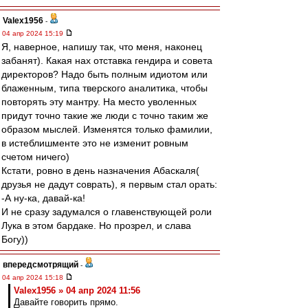
Valex1956
-
04 апр 2024 15:19
Я, наверное, напишу так, что меня, наконец
забанят). Какая нах отставка гендира и совета
директоров? Надо быть полным идиотом или
блаженным, типа тверского аналитика, чтобы
повторять эту мантру. На место уволенных
придут точно такие же люди с точно таким же
образом мыслей. Изменятся только фамилии,
в истеблишменте это не изменит ровным
счетом ничего)
Кстати, ровно в день назначения Абаскаля(
друзья не дадут соврать), я первым стал орать:
-А ну-ка, давай-ка!
И не сразу задумался о главенствующей роли
Лука в этом бардаке. Но прозрел, и слава
Богу))
впередсмотрящий
-
04 апр 2024 15:18
Valex1956 » 04 апр 2024 11:56
Давайте говорить прямо.