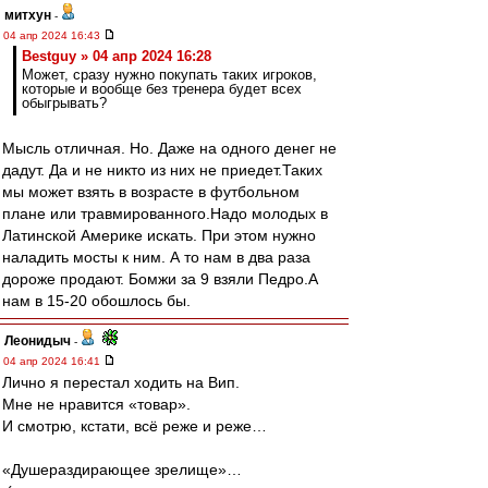
митхун
-
04 апр 2024 16:43
Bestguy » 04 апр 2024 16:28
Может, сразу нужно покупать таких игроков,
которые и вообще без тренера будет всех
обыгрывать?
Мысль отличная. Но. Даже на одного денег не
дадут. Да и не никто из них не приедет.Таких
мы может взять в возрасте в футбольном
плане или травмированного.Надо молодых в
Латинской Америке искать. При этом нужно
наладить мосты к ним. А то нам в два раза
дороже продают. Бомжи за 9 взяли Педро.А
нам в 15-20 обошлось бы.
Леонидыч
-
04 апр 2024 16:41
Лично я перестал ходить на Вип.
Мне не нравится «товар».
И смотрю, кстати, всё реже и реже…
«Душераздирающее зрелище»…