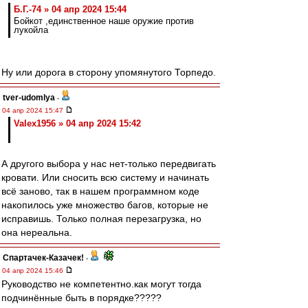
Б.Г.-74 » 04 апр 2024 15:44
Бойкот ,единственное наше оружие против
лукойла
Ну или дорога в сторону упомянутого Торпедо.
tver-udomlya
-
04 апр 2024 15:47
Valex1956 » 04 апр 2024 15:42
А другого выбора у нас нет-только передвигать
кровати. Или сносить всю систему и начинать
всё заново, так в нашем программном коде
накопилось уже множество багов, которые не
исправишь. Только полная перезагрузка, но
она нереальна.
Спартачек-Казачек!
-
04 апр 2024 15:46
Руководство не компетентно.как могут тогда
подчинённые быть в порядке?????