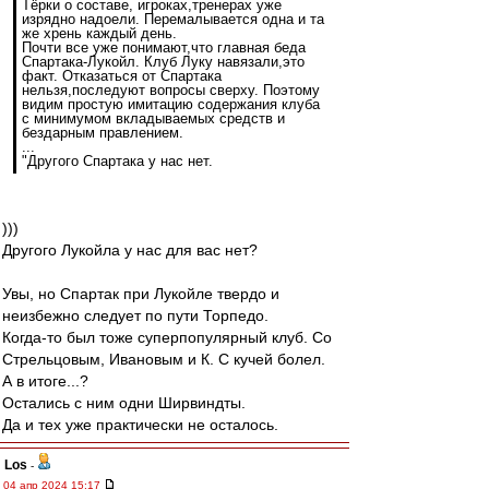
Тёрки о составе, игроках,тренерах уже
изрядно надоели. Перемалывается одна и та
же хрень каждый день.
Почти все уже понимают,что главная беда
Спартака-Лукойл. Клуб Луку навязали,это
факт. Отказаться от Спартака
нельзя,последуют вопросы сверху. Поэтому
видим простую имитацию содержания клуба
с минимумом вкладываемых средств и
бездарным правлением.
...
"Другого Спартака у нас нет.
)))
Другого Лукойла у нас для вас нет?
Увы, но Спартак при Лукойле твердо и
неизбежно следует по пути Торпедо.
Когда-то был тоже суперпопулярный клуб. Со
Стрельцовым, Ивановым и К. С кучей болел.
А в итоге...?
Остались с ним одни Ширвиндты.
Да и тех уже практически не осталось.
Los
-
04 апр 2024 15:17