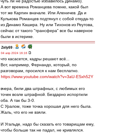
чуть ли не радостью избавилось Динамо).
А вот времена Романцева помню, какой был
тот же Карпин вначале. Или Аленичев. Да и
Кулькова Романцев подтянул с собой откуда-то
из Динамо Кашира. Ну или Тихонов из Реутова,
сейчас от такого "трансфера" все бы наверное
были в истерике.
Zely69
-
04 апр 2024 16:16
что касасется, кадры решают всё...
Вот, например, Фернандо, который, по
разговорам, просился к нам бесплатно.
https://www.youtube.com/watch?v=3aU-ESxh52Y
вчера, били два штрафных, с любимых его
точек возле штрафной. Бездарно испортили
оба. А так бы 3-0.
С Уралом, тоже точка хорошая для него была.
Жаль, что его не взяли.
И Угальде, надо бы сказать его товарищам ему,
чтобы больше так не падал, не кривлялся.