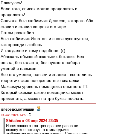
Плюсуюсь!
Боле того, список можно продолжать и
продолжать!
Сначала был любимчик Денисов, которого Аба
ставил и ставил вопреки его игре.
Потом разлюбил.
Был любимчик Игнатов, и снова чувствуется,
как проходит любовь.
И так далее и тому подобное. (((
Абаскаль обычный школьник-ботаник. Без
опыта, без таланта, без нужного набора
умений и навыков.
Все его умения, навыки и знания - всего лишь
теоретические поверхностные хваталки.
Максимум уровень помощника опытного ГТ.
Который схемки такого помощника может
применить, а может на три буквы послать.
впередсмотрящий
-
04 апр 2024 14:58
Shitalex » 03 апр 2024 23:35
Иностранного топ-тренера все равно не
позовут/не потянут, а с молодыми
амбициозными уже наигрались. Следующим