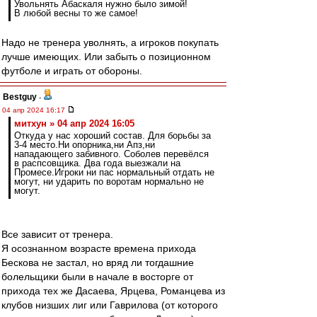
Увольнять Абаскаля нужно было зимой!
В любой весны то же самое!
Надо не тренера уволнять, а игроков покупать
лучше имеющих. Или забыть о позиционном
футболе и играть от обороны.
Bestguy
-
04 апр 2024 16:17
митхун » 04 апр 2024 16:05
Откуда у нас хороший состав. Для борьбы за
3-4 место.Ни опорника,ни Апз,ни
нападающего забивного. Соболев перевёлся
в распсовщика. Два года выезжали на
Промесе.Игроки ни пас нормальный отдать не
могут, ни ударить по воротам нормально не
могут.
Все зависит от тренера.
Я осознанном возрасте времена прихода
Бескова не застал, но вряд ли тогдашние
болельщики были в начале в восторге от
прихода тех же Дасаева, Ярцева, Романцева из
клубов низших лиг или Гаврилова (от которого