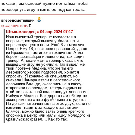
показал, им основой нужно полтайма чтобы
перевернуть игру и взять ее под контроль.
впередсмотрящий
-
04 апр 2024 15:05
Штык-молодец » 04 апр 2024 07:17
Наш именитый тренер не нуждается в
опорнике, который вышел у болотных и
перевернул центр поля. Ещё был мальчик
Педро. Ему 18, он скорее правоногий, да он
из Бразилии, там игроки техничные. А мы
берем парагвайцев и левоногих, так видит
тренер. А после матча тренер сказал, что
вышедшие игру не усилили. Так вышел же
твой протеже Медина, что же ты его
левоногого херово подготовил, хочется
спросить. Я конечно не специалист, но
сначала Шамара взяли и барселонского
лавочника Бальде, оказались не в кассу-
отправили по арендам, теперь видимо по
этой же накатанной колее поедут левоногие
Рябчук и Медина. Как дорого нам обходятся
эксперименты этого футбольного студента.
На деньги потраченные на этих двух, если не
изменяет память за каждого заплатили
6лямов, можно было взять очень крепкого
опорника в центр или мальчишку молодого из
бразильских фавел.... Как то так.