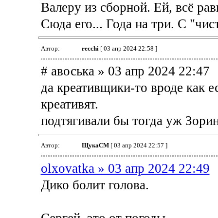
Валеру из сборной. Ей, всё рав
Сюда его... Года на три. С "чи
Автор:
recchi
[ 03 апр 2024 22:58 ]
# авоська » 03 апр 2024 22:47
да креативщики-то вроде как ес
креативят.
подтягивали бы тогда уж Зорина
Автор:
ЩукаСМ
[ 03 апр 2024 22:57 ]
olxovatka » 03 апр 2024 22:49
Дико болит голова.
Сергей, это от погоды.