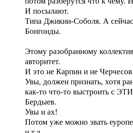
потом разберутся что к чему. 
И посылают.
Типа Джикии-Соболя. А сейча
Бонгонды.
Этому разобранному коллектив
авторитет.
И это не Карпин и не Черчесов
Увы, должен признать, хотя ра
как-то что-то выстроить с ЭТ
Бердыев.
Увы и ах!
Потом уже можно звать еуроп
и т.д.