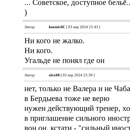
... Советское, доступное бельё..
)
Автор:
kuzmichC
[ 03 апр 2024 23:43 ]
Ни кого не жалко.
Ни кого.
Угальде не понял где он
Автор:
alex68
[ 03 апр 2024 23:39 ]
нет, только не Валера и не Чаб
в Бердыева тоже не верю
нужен действующий тренер, х
в приглашение сильного иностр
вон он, кстати - "сильный иност