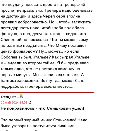
что неудачу повесить просто на тренерский
просчёт неправильно. Тренера надо оценивать
на дистанции и здесь Череп себя вполне
проявил добросовестно. Но... чтобы заслужить
легендарность надо, чтобы тебя полюбила
фортуна, а она, девушка такая.... видно, что
Слишко ей не показался..Что ты можешь ему
по Балтике предъявить. Что Мишу поставил
центр форвардом? Ну... может... но если
Соболев выбыл. Угальде? Как сыграл Угальде
мы видели во втором тайме. Я бы предъявил
только одно, что не настроил команду на
первые минуты. Мы вышли вальяжными. А
Балтика заражения. Вот тут да, может быть
недоработал тренера имело место....
RedQuite
-
29 май 2024 15:51
Не понравилось - что Слишкович ушёл!
Это первый жирный минус Станковичу! Надо
было уговорить, поступиться личными