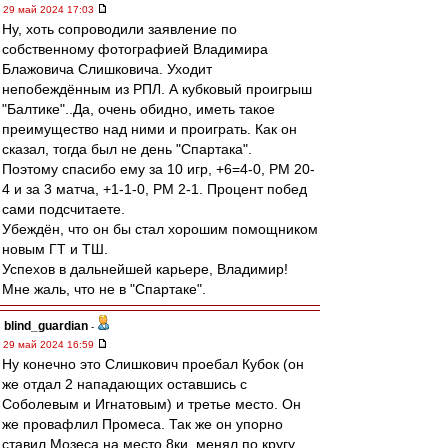
29 май 2024 17:03
Ну, хоть сопроводили заявление по
собственному фотографией Владимира
Блажовича Слишковича. Уходит
непобеждённым из РПЛ. А кубковый проигрыш
"Балтике"..Да, очень обидно, иметь такое
преимущество над ними и проиграть. Как он
сказал, тогда был не день "Спартака".
Поэтому спасибо ему за 10 игр, +6=4-0, РМ 20-
4 и за 3 матча, +1-1-0, РМ 2-1. Процент побед
сами подсчитаете.
Убеждён, что он бы стал хорошим помощником
новым ГТ и ТШ.
Успехов в дальнейшей карьере, Владимир!
Мне жаль, что не в "Спартаке".
blind_guardian
-
29 май 2024 16:59
Ну конечно это Слишкович проебал Кубок (он
же отдал 2 нападающих оставшись с
Соболевым и Игнатовым) и третье место. Он
же провафлил Промеса. Так же он упорно
ставил Мозеса на место 8ки, менял по кругу