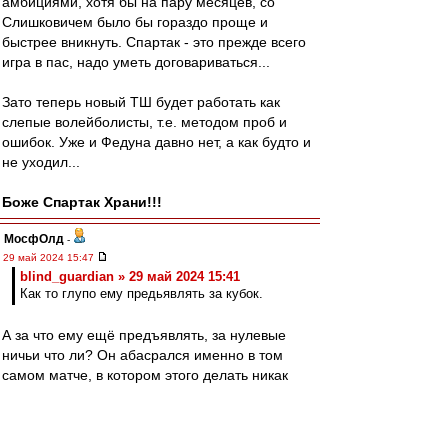
амбициями, хотя бы на пару месяцев, со
Слишковичем было бы гораздо проще и
быстрее вникнуть. Спартак - это прежде всего
игра в пас, надо уметь договариваться...
Зато теперь новый ТШ будет работать как
слепые волейболисты, т.е. методом проб и
ошибок. Уже и Федуна давно нет, а как будто и
не уходил...
Боже Спартак Храни!!!
МосфОлд
-
29 май 2024 15:47
blind_guardian » 29 май 2024 15:41
Как то глупо ему предьявлять за кубок.
А за что ему ещё предъявлять, за нулевые
ничьи что ли? Он абасрался именно в том
самом матче, в котором этого делать никак
было нельзя. Пройди в финал и готовый герой-
легенда. Но не смог, поэтому сбегает отсюда.
Потому что припоминать буду при каждом