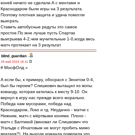
коней ничего не сделали.А с ментами и
Краснодаром были игры на 3 результата.
Поэтому плотная защита и удача помогли
выиграть.
Ставить автобусные редуты это самое
простое.По мне лучше пусть Спартак
выигрыева 4-2,чем мучительные 1-0,когда весь
матч протекает на 3 результат.
blind_guardian
-
29 май 2024 16:11
# МосфОлд »
А если бы, к примеру, обосрася с Зенитом 0-4,
был бы героем? Слишкович вытащил из жопы
команду, которая катилась к месту 9-10. Он
вернул в игру нас прежде всего морально.
Победа нам мусорами, победа над
Краснодаром, Локо и тд. Неудачно - матчи с
Нижним, матч с мёртвыми конями. Плохо -
матч с Балтикой (виноват ли Слишкович что
Угальде с Игнатовым не могут пробить мимо
вратаря?). На выходе команда поверила что