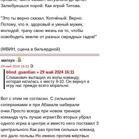
Залюбуешься порой. Как игрой Титова.
"Это ты верно сказал, Копчёный. Верно.
Потому, что я, здоровый и умный мужик,
молодой, трачу свою жизнь на то, чтобы
освободить землю от разных смрадных гадов!"
(МВИН, сцена в бильярдной)
митхун
-
29 май 2024 16:22
blind_guardian » 29 май 2024 16:11
Слишкович вытащил из жопы команду,
которая катилась к месту 9-10. Он вернул в
игру нас прежде всего морально.
Вот с этим не согласен. С сильными
соперниками и при Абакале набирали
очки.Просто всегда при новом тренере
команда чуть лучше играет.Во вторых убрал
одного игрка в центре и вместо него поставил 3
центрального.Как раз против сильных команд
это дало пользы.Но имено против мёртвых