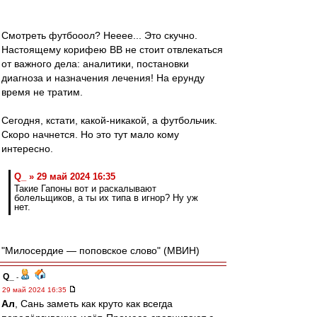
Смотреть футбооол? Нееее... Это скучно.
Настоящему корифею ВВ не стоит отвлекаться
от важного дела: аналитики, постановки
диагноза и назначения лечения! На ерунду
время не тратим.
Сегодня, кстати, какой-никакой, а футбольчик.
Скоро начнется. Но это тут мало кому
интересно.
Q_ » 29 май 2024 16:35
Такие Гапоны вот и раскалывают
болельщиков, а ты их типа в игнор? Ну уж
нет.
"Милосердие — поповское слово" (МВИН)
Q_
-
29 май 2024 16:35
Ал
, Сань заметь как круто как всегда