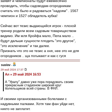
заявят и чемпионаты будут ежемесячно
проводить, чтобы садоводам-огородникам
считать что было и радоваться "надоям" . 1567
чемпион и 1527 обладатель кубка!
Сейчас вот тезис выдающийся игрок - плохой
тренер родили всем садовым товариществом
видимо. Им мля Кройфа мало, Пепа мало ..
будут дальше сущности плодить "это другое",
"это исключение" и так далее.
Признать что это не тезис а хня, нее это не для
огородников .. ща погыкают и как с гуся
suslov
-
29 май 2024 17:37
Ал » 29 май 2024 16:53
А "Уралу" давно уже пора порадовать своим
прекрасным стадионом широкий круг
болельщиков всей страны. В ФНЛ.
И своими организованными болелами с
надувными палками. Хотя там фан уйди нет,
никто не заплатит.