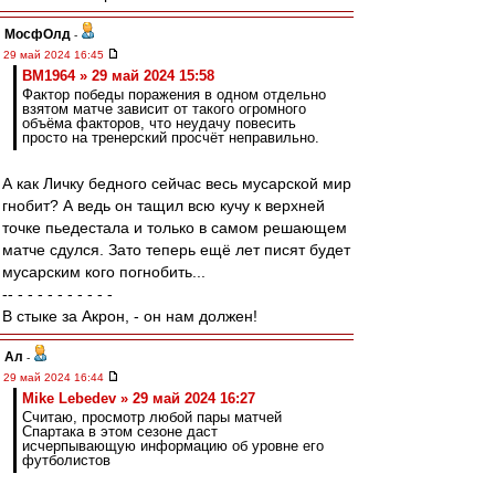
МосфОлд
-
29 май 2024 16:45
BM1964 » 29 май 2024 15:58
Фактор победы поражения в одном отдельно
взятом матче зависит от такого огромного
объёма факторов, что неудачу повесить
просто на тренерский просчёт неправильно.
А как Личку бедного сейчас весь мусарской мир
гнобит? А ведь он тащил всю кучу к верхней
точке пьедестала и только в самом решающем
матче сдулся. Зато теперь ещё лет писят будет
мусарским кого погнобить...
-- - - - - - - - - - -
В стыке за Акрон, - он нам должен!
Ал
-
29 май 2024 16:44
Mike Lebedev » 29 май 2024 16:27
Считаю, просмотр любой пары матчей
Спартака в этом сезоне даст
исчерпывающую информацию об уровне его
футболистов