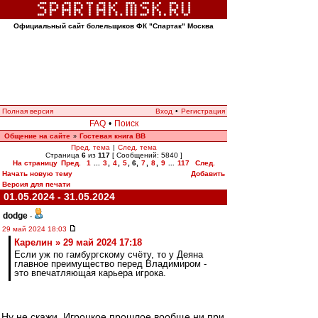
Официальный сайт болельщиков ФК "Спартак" Москва
Полная версия
Вход
•
Регистрация
FAQ
•
Поиск
Общение на сайте
Гостевая книга ВВ
»
Пред. тема
|
След. тема
Страница
6
из
117
[ Сообщений: 5840 ]
На страницу
Пред.
1
...
3
,
4
,
5
,
6
,
7
,
8
,
9
...
117
След.
Начать новую тему
Добавить
Версия для печати
01.05.2024 - 31.05.2024
dodge
-
29 май 2024 18:03
Карелин » 29 май 2024 17:18
Если уж по гамбургскому счёту, то у Деяна
главное преимущество перед Владимиром -
это впечатляющая карьера игрока.
Ну не скажи. Игроцкое прошлое вообще ни при