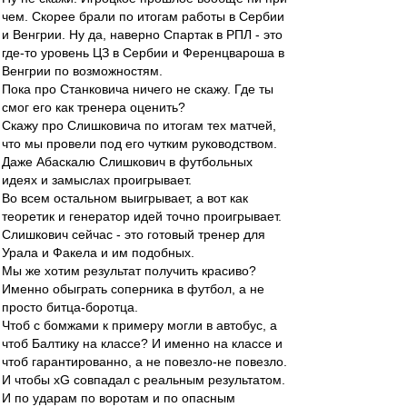
чем. Скорее брали по итогам работы в Сербии
и Венгрии. Ну да, наверно Спартак в РПЛ - это
где-то уровень ЦЗ в Сербии и Ференцвароша в
Венгрии по возможностям.
Пока про Станковича ничего не скажу. Где ты
смог его как тренера оценить?
Скажу про Слишковича по итогам тех матчей,
что мы провели под его чутким руководством.
Даже Абаскалю Слишкович в футбольных
идеях и замыслах проигрывает.
Во всем остальном выигрывает, а вот как
теоретик и генератор идей точно проигрывает.
Слишкович сейчас - это готовый тренер для
Урала и Факела и им подобных.
Мы же хотим результат получить красиво?
Именно обыграть соперника в футбол, а не
просто битца-боротца.
Чтоб с бомжами к примеру могли в автобус, а
чтоб Балтику на классе? И именно на классе и
чтоб гарантированно, а не повезло-не повезло.
И чтобы хG совпадал с реальным результатом.
И по ударам по воротам и по опасным