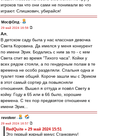
игроков так что они сами не понимали во что
играют. Слишкович, убирайся!
МосфОлд
-
29 май 2024 16:58
Ал
,
В детском саду была у нас классная девочка
Света Коровина. Да имелся у меня конкурент
по имени Эрик. Бодались с ним за то - с кем
Света спит во время "Тихого часа". Койки у
всех рядом стояли, а по гендерным полам в те
времена не особо разделяли. Спальня одна и
туалет тоже общий. Короче зашли мы с Эриком
в этот самый сортир да повыясняли
отношения. Вышел я оттуда и повёл Свету в
койку. Году в 65 или в 66 было, хорошие
времена. С тех пор предвзятое отношение к
имени Эрик...
revolver
-
29 май 2024 16:57
RedQuite » 29 май 2024 15:51
Это первый жирный минус Станковичу!