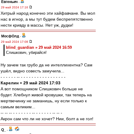
Евгеньич
-
29 май 2024 17:16
Хитрый народ конечно эти хайфавчане. Вы мол
нас в игнор, а мы тут будем беспрепятственно
нести кривду в массы. Нет уж, дудки!
МосфОлд
-
29 май 2024 17:08
blind_guardian » 29 май 2024 16:59
Слишкович, убирайся!
Ну зачем так грубо да не интеллихентна? Сам
ушёл, видно совесть замучила...
- - - - - - -- - - - - - - - - - - - - - - - - -
Карелин » 29 май 2024 17:03
А вот помощником Слишкович больше не
будет. Хлебнул живой кровушки, так теперь на
мертвечинку не заманишь, ну если только к
самым великим...
-- -- -- - - - - - - - -- - - - - - - -- -- -
Акрон сам что ли не хочет? Нии, болт а не гол!
Q_
-