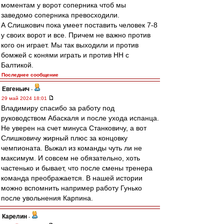
моментам у ворот соперника чтоб мы
заведомо соперника превосходили.
А Слишкович пока умеет поставить человек 7-8
у своих ворот и все. Причем не важно против
кого он играет. Мы так выходили и против
бомжей с конями играть и против НН с
Балтикой.
Последнее сообщение
Евгеньич
-
29 май 2024 18:01
Владимиру спасибо за работу под
руководством Абаскаля и после ухода испанца.
Не уверен на счет минуса Станковичу, а вот
Слишковичу жирный плюс за концовку
чемпионата. Выжал из команды чуть ли не
максимум. И совсем не обязательно, хоть
частенько и бывает, что после смены тренера
команда преображается. В нашей истории
можно вспомнить например работу Гунько
после увольнения Карпина.
Карелин
-