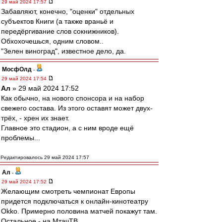
29 май 2024 17:57
Забавляют, конечно, "оценки" отдельных
субъектов Книги (а также враньё и
передёргивание слов сокнижников).
Обхохочешься, одним словом..
"Зелен виноград", известное дело, да.
МосфОлд
-
29 май 2024 17:54
Ал
» 29 май 2024 17:52
Как обычно, на нового спонсора и на набор
свежего состава. Из этого оставят может двух-
трёх, - хрен их знает.
Главное это стадион, а с ним вроде ещё
проблемы...
Редактировалось 29 май 2024 17:57
Ал
-
29 май 2024 17:52
Желающим смотреть чемпионат Европы
придется подключаться к онлайн-кинотеатру
Okko. Примерно половина матчей покажут там.
Остальное - на МтачТВ.