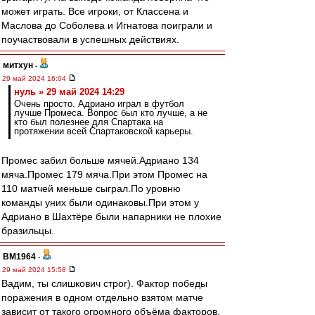
может играть. Все игроки, от Классена и
Маслова до Соболева и Игнатова поиграли и
поучаствовали в успешных действиях.
митхун
-
29 май 2024 16:04
нуль » 29 май 2024 14:29
Очень просто. Адриано играл в футбол
лучше Промеса. Вопрос был кто лучше, а не
кто был полезнее для Спартака на
протяжении всей Спартаковской карьеры.
Промес забил больше мячей.Адриано 134
мяча.Промес 179 мяча.При этом Промес на
110 матчей меньше сыграл.По уровню
команды уних были одинаковы.При этом у
Адриано в Шахтёре были напарники не плохие
бразильцы.
BM1964
-
29 май 2024 15:58
Вадим, ты слишкович строг). Фактор победы
поражения в одном отдельно взятом матче
зависит от такого огромного объёма факторов,