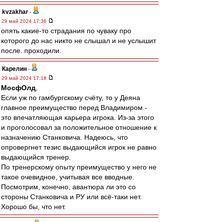
kvzakhar
-
29 май 2024 17:36
опять какие-то страдания по чуваку про
которого до нас никто не слышал и не услышит
после. проходили.
Карелин
-
29 май 2024 17:18
МосфОлд
,
Если уж по гамбургскому счёту, то у Деяна
главное преимущество перед Владимиром -
это впечатляющая карьера игрока. Из-за этого
и проголосовал за положительное отношение к
назначению Станковича. Надеюсь, что
опровергнет тезис выдающийся игрок не равно
выдающийся тренер.
По тренерскому опыту преимущество у него не
такое очевидное, учитывая все вводные.
Посмотрим, конечно, авантюра ли это со
стороны Станковича и РУ или всё-таки нет.
Хорошо бы, что нет.