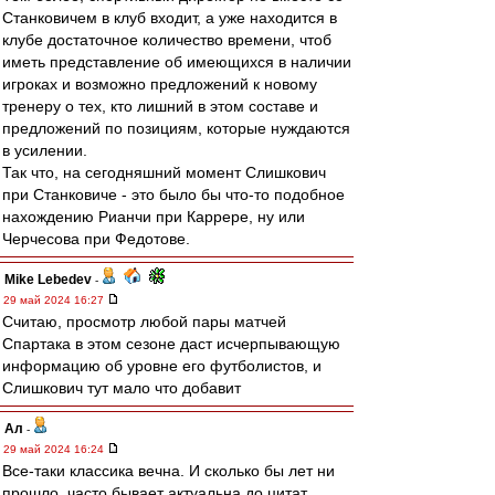
Станковичем в клуб входит, а уже находится в
клубе достаточное количество времени, чтоб
иметь представление об имеющихся в наличии
игроках и возможно предложений к новому
тренеру о тех, кто лишний в этом составе и
предложений по позициям, которые нуждаются
в усилении.
Так что, на сегодняшний момент Слишкович
при Станковиче - это было бы что-то подобное
нахождению Рианчи при Каррере, ну или
Черчесова при Федотове.
Mike Lebedev
-
29 май 2024 16:27
Считаю, просмотр любой пары матчей
Спартака в этом сезоне даст исчерпывающую
информацию об уровне его футболистов, и
Слишкович тут мало что добавит
Ал
-
29 май 2024 16:24
Все-таки классика вечна. И сколько бы лет ни
прошло, часто бывает актуальна до цитат.