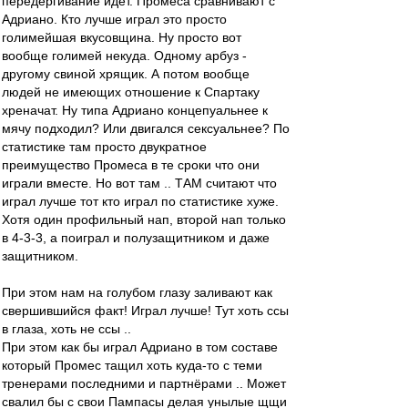
передёргивание идёт. Промеса сравнивают с
Адриано. Кто лучше играл это просто
голимейшая вкусовщина. Ну просто вот
вообще голимей некуда. Одному арбуз -
другому свиной хрящик. А потом вообще
людей не имеющих отношение к Спартаку
хреначат. Ну типа Адриано концепуальнее к
мячу подходил? Или двигался сексуальнее? По
статистике там просто двукратное
преимущество Промеса в те сроки что они
играли вместе. Но вот там .. ТАМ считают что
играл лучше тот кто играл по статистике хуже.
Хотя один профильный нап, второй нап только
в 4-3-3, а поиграл и полузащитником и даже
защитником.
При этом нам на голубом глазу заливают как
свершившийся факт! Играл лучше! Тут хоть ссы
в глаза, хоть не ссы ..
При этом как бы играл Адриано в том составе
который Промес тащил хоть куда-то с теми
тренерами последними и партнёрами .. Может
свалил бы с свои Пампасы делая унылые щщи