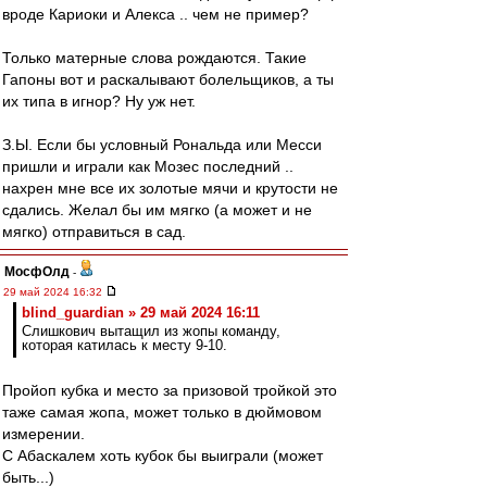
вроде Кариоки и Алекса .. чем не пример?
Только матерные слова рождаются. Такие
Гапоны вот и раскалывают болельщиков, а ты
их типа в игнор? Ну уж нет.
З.Ы. Если бы условный Рональда или Месси
пришли и играли как Мозес последний ..
нахрен мне все их золотые мячи и крутости не
сдались. Желал бы им мягко (а может и не
мягко) отправиться в сад.
МосфОлд
-
29 май 2024 16:32
blind_guardian » 29 май 2024 16:11
Слишкович вытащил из жопы команду,
которая катилась к месту 9-10.
Пройоп кубка и место за призовой тройкой это
таже самая жопа, может только в дюймовом
измерении.
С Абаскалем хоть кубок бы выиграли (может
быть...)