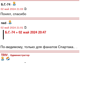
Б.Г.-74
-
02 май 2024 21:03
Понял, спасибо
nad
-
02 май 2024 21:01
Б.Г.-74 » 02 май 2024 20:47
По-видимому, только для фанатов Спартака.. .
TRIV
-
Администратор
02 май 2024 21:00
Кубок бойкотируют только наши фанаты. Уже
обсуждалось же. И не один раз.
Б.Г.-74
-
02 май 2024 20:51
Просто похоже в конском секторе битком
фанатов, вот и думаю, или они от бойкота
отказались или фан-айди нет на матче