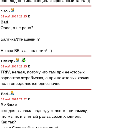
ещё ладно. Типа специализированный канал ))
SAS
-
02 май 2024 21:25
Bad
,
Оооо, а не рано?
Балтика/Игнашевич?
Не зря ВВ глаз положил! -:)
Спектр
-
02 май 2024 21:25
TRIV
, нельзя, потому что там при некоторых
вариантах жеребьевка, а при некоторых хозяин
поля определяется однозначно
Bad
-
02 май 2024 21:22
В общем,
сегодня выразил надежду коллеге - динамику,
что мы их и в пятый раз за сезон хлопнем.
Как так?
- да в Суперкубке, где же еще)