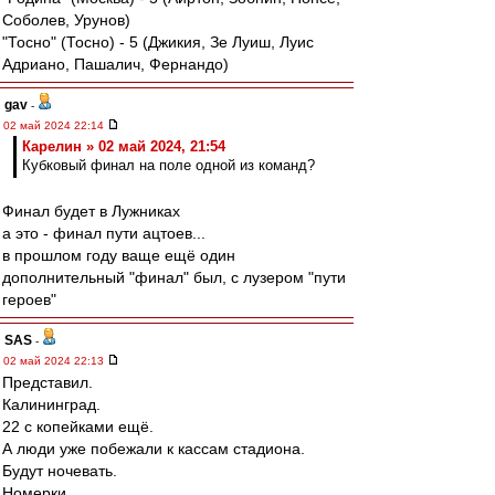
Соболев, Урунов)
"Тосно" (Тосно) - 5 (Джикия, Зе Луиш, Луис
Адриано, Пашалич, Фернандо)
gav
-
02 май 2024 22:14
Карелин » 02 май 2024, 21:54
Кубковый финал на поле одной из команд?
Финал будет в Лужниках
а это - финал пути ацтоев...
в прошлом году ваще ещё один
дополнительный "финал" был, с лузером "пути
героев"
SAS
-
02 май 2024 22:13
Представил.
Калининград.
22 с копейками ещё.
А люди уже побежали к кассам стадиона.
Будут ночевать.
Номерки.