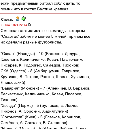
если предматчевый ритоал соблюдать, то
помни что в гостях Балтика крепкая
Спектр
-
02 май 2024 22:14
Смешная статистика: все команды, которым
"Спартак" забил не менее 5 мячей, причем все
их сделали разные футболисты.
"Океан" (Находка) - 10 (Баженов, Дедура,
Кавенаги, Калиниченко, Ковач, Павлюченко,
Писарев, К. Родригес, Самедов, Тихонов)
СКА (Одесса) - 8 (Амбарцумян, Гаврилов,
Крутиков, В. Петров, Рожков, Шавло, Хусаинов,
Янишевский)
"Бавария" (Мюнхен) - 7 (Аленичев, В. Баранов,
Бесчастных, Калиниченко, Ковач, Писарев,
Тихонов)
"Звезда" (Пермь) - 5 (Булгаков, Е. Ловчев,
Никонов, А. Сорокин, Хидиятуллин)
"Локомотив" (Киев) - 5 (Глазков, Корнилов,
Семёнов, А. Соколов, В. Степанов)
"Родина" (Москва) - 5 (Айртон, Зобнин, Понсе,