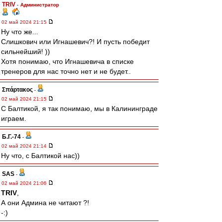
TRIV
-
Администратор
02 май 2024 21:15
Ну что же...
Слишкович или Игнашевич?! И пусть победит
сильнейший! ))
Хотя понимаю, что Игнашевича в списке
тренеров для нас точно нет и не будет..
Σπάρτακος
-
02 май 2024 21:15
С Балтикой, я так понимаю, мы в Калининграде
играем.
Б.Г.-74
-
02 май 2024 21:14
Ну что, с Балтикой нас))
SAS
-
02 май 2024 21:06
TRIV
,
А они Админа не читают ?!
-:)