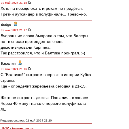
02 май 2024 21:18
Хоть на поезде ехать игрокам не придётся.
Третий аутсайдер в полуфинале... Тревожно.
dodge
-
02 май 2024 21:17
Вчерашние слова Амарала о том, что Валеры
нет в списке претендентов очень
демотивировали Карпина.
Так расстроился, что и Балтике проиграл. :-)
Карелин
-
02 май 2024 21:16
С "Балтикой" сыграем впервые в истории Кубка
страны.
Где - определит жеребьёвка сегодня в 21-15.
Жиго не сыграет - дисква. Пашалич - в запасе.
Через 40 минут начало первого полуфинала
ЛЕ
Редактировалось 02 май 2024 21:20
TRIV
-
Администратор