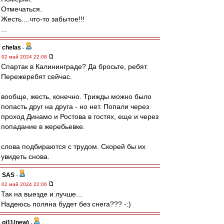
Отмечаться.
Жесть....что-то забытое!!!
...
chelas
-
02 май 2024 22:08
Спартак в Калининграде? Да бросьте, ребят.
Пережеребят сейчас.
вообще, жесть, конечно. Трижды можно было
попасть друг на друга - но нет. Попали через
проход Динамо и Ростова в гостях, еще и через
попадание в жеребьевке.
слова подбираются с трудом. Скорей бы их
увидеть снова.
SAS
-
02 май 2024 22:06
Так на выезде и лучше...
Надеюсь поляна будет без снега??? -:)
oi11(new)
-