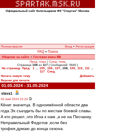
Официальный сайт болельщиков ФК "Спартак" Москва
Полная версия
Вход
•
Регистрация
FAQ
•
Поиск
Общение на сайте
Гостевая книга ВВ
»
Пред. тема
|
След. тема
Страница
108
из
117
[ Сообщений: 5840 ]
На страницу
Пред.
1
...
105
,
106
,
107
,
108
,
109
,
110
,
111
...
117
След.
Начать новую тему
Добавить
Версия для печати
01.05.2024 - 31.05.2024
slava1
-
02 май 2024 22:24
Кёниг значитца. В одноимённой области два
года.Эх съездить бы по местам боевой славы.
А кто решил ,что Игна к нам ,а не на Песчанку.
Неправильный Федотов ,если без
трофея,думаю до конца cезона.