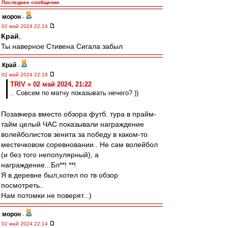
Последнее сообщение
морон
-
02 май 2024 22:24
Край
,
Ты наверное Стивена Сигала забыл
Край
-
02 май 2024 22:18
TRIV » 02 май 2024, 21:22
.. Совсем по матчу показывать нечего? ))
Позавчера вместо обзора футб. тура в прайм-
тайм целый ЧАС показывали награждение
волейболистов зенита за победу в каком-то
местечковом соревновании.. Не сам волейбол
(и без того непопулярный), а
награждение...Бл**! **!
Я в деревне был,хотел по тв обзор
посмотреть..
Нам потомки не поверят...)
морон
-
02 май 2024 22:14