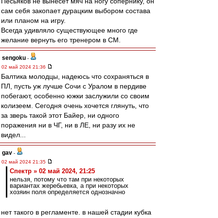
Песьяков не вынесет мяч на ногу сопернику, он
сам себя закопает дурацким выбором состава
или планом на игру.
Всегда удивляло существующее много где
желание вернуть его тренером в СМ.
sengoku
-
02 май 2024 21:36
Балтика молодцы, надеюсь что сохраняться в
ПЛ, пусть уж лучше Сочи с Уралом в пердиве
побегают, особенно южки заслужили со своим
колизеем. Сегодня очень хочется глянуть, что
за зверь такой этот Байер, ни одного
поражения ни в ЧГ, ни в ЛЕ, ни разу их не
видел...
gav
-
02 май 2024 21:35
Спектр » 02 май 2024, 21:25
нельзя, потому что там при некоторых
вариантах жеребьевка, а при некоторых
хозяин поля определяется однозначно
нет такого в регламенте. в нашей стадии кубка