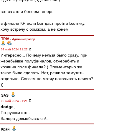
вот за это и болеем теперь
в финале КР, если Бог даст пройти Балтику,
хочу встречу с бомжом, а не конем
TRIV
-
Администратор
02 май 2024 21:22
Интересно... Почему нельзя было сразу, при
жеребьёвке полуфиналов, отжеребить и
хозяина поля финала? ) Элементарно же
такое было сделать. Нет, решили замутить
отдельно. Совсем по матчу показывать нечего?
))
SAS
-
02 май 2024 21:21
dodge
,
По-русски это -
Валера довыебывался!...
Край
-