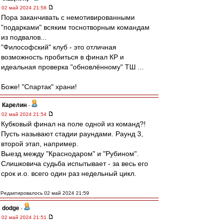
02 май 2024 21:58
Пора заканчивать с немотивированными
"подарками" всяким тоснотворным командам
из подвалов...
"Философский" клуб - это отличная
возможность пробиться в финал КР и
идеальная проверка "обновлённому" ТШ ...
Боже! "Спартак" храни!
Карелин
-
02 май 2024 21:54
Кубковый финал на поле одной из команд?!
Пусть называют стадии раундами. Раунд 3,
второй этап, например.
Выезд между "Краснодаром" и "Рубином".
Слишковича судьба испытывает - за весь его
срок и.о. всего один раз недельный цикл.
Редактировалось 02 май 2024 21:59
dodge
-
02 май 2024 21:51