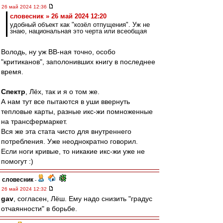
26 май 2024 12:36
словесник » 26 май 2024 12:20
удобный объект как "козёл отпущения". Уж не
знаю, национальная это черта или всеобщая
Володь, ну уж ВВ-ная точно, особо
"критиканов", заполонивших книгу в последнее
время.
Спектр
, Лёх, так и я о том же.
А нам тут все пытаются в уши ввернуть
тепловые карты, разные икс-жи помноженные
на трансфермаркет.
Вся же эта стата чисто для внутреннего
потребления. Уже неоднократно говорил.
Если ноги кривые, то никакие икс-жи уже не
помогут :)
словесник
-
26 май 2024 12:32
gav
, согласен, Лёш. Ему надо снизить "градус
отчаянности" в борьбе.