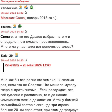
Последнее сообщение
словесник
-
26 май 2024 14:32
Мальчик Саша
, январь 2015-го :-).
Ehidna
-
26 май 2024 14:30
Спектр
, и что его Дасаев выбрал - это ж в
определенном смысле преемственность.
Много ли у нас таких вот цепочек осталось?
Kaje_29
-
26 май 2024 14:30
22-kratny » 26 май 2024 13:49
Мне как бы все равно кто чемпион и сколько
раз, если это не Спартак. Что мешало мусору
вчера сыграть вничью.. Если рассуждать что
всё куплено и расписано, то и до наших
чемпионств можно докопаться. А так у бомжей
сильнейший состав в лиге, где три игрока
больше 20 -ки евро стоят, при этом деградируя,