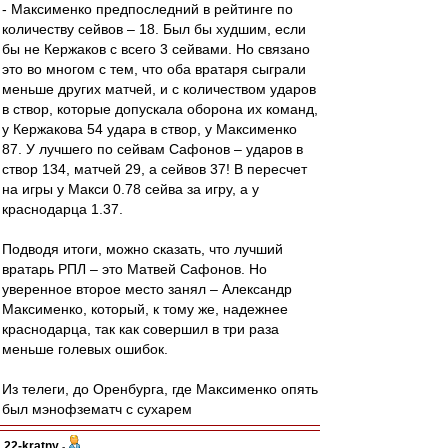
- Максименко предпоследний в рейтинге по
количеству сейвов – 18. Был бы худшим, если
бы не Кержаков с всего 3 сейвами. Но связано
это во многом с тем, что оба вратаря сыграли
меньше других матчей, и с количеством ударов
в створ, которые допускала оборона их команд,
у Кержакова 54 удара в створ, у Максименко
87. У лучшего по сейвам Сафонов – ударов в
створ 134, матчей 29, а сейвов 37! В пересчет
на игры у Макси 0.78 сейва за игру, а у
краснодарца 1.37.
Подводя итоги, можно сказать, что лучший
вратарь РПЛ – это Матвей Сафонов. Но
уверенное второе место занял – Александр
Максименко, который, к тому же, надежнее
краснодарца, так как совершил в три раза
меньше голевых ошибок.
Из телеги, до Оренбурга, где Максименко опять
был мэнофзематч с сухарем
22-kratny
-