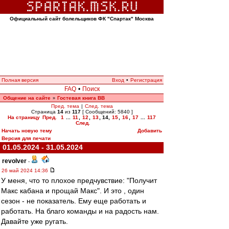
Официальный сайт болельщиков ФК "Спартак" Москва
Полная версия
Вход
•
Регистрация
FAQ
•
Поиск
Общение на сайте
Гостевая книга ВВ
»
Пред. тема
|
След. тема
Страница
14
из
117
[ Сообщений: 5840 ]
На страницу
Пред.
1
...
11
,
12
,
13
,
14
,
15
,
16
,
17
...
117
След.
Начать новую тему
Добавить
Версия для печати
01.05.2024 - 31.05.2024
revolver
-
26 май 2024 14:36
У меня, что то плохое предчувствие: "Получит
Макс кабана и прощай Макс". И это , один
сезон - не показатель. Ему еще работать и
работать. На благо команды и на радость нам.
Давайте уже ругать.