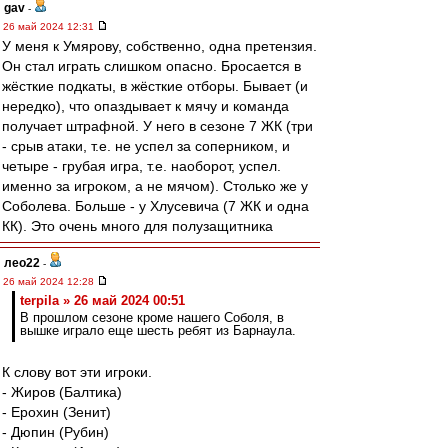
gav
-
26 май 2024 12:31
У меня к Умярову, собственно, одна претензия.
Он стал играть слишком опасно. Бросается в
жёсткие подкаты, в жёсткие отборы. Бывает (и
нередко), что опаздывает к мячу и команда
получает штрафной. У него в сезоне 7 ЖК (три
- срыв атаки, т.е. не успел за соперником, и
четыре - грубая игра, т.е. наоборот, успел.
именно за игроком, а не мячом). Столько же у
Соболева. Больше - у Хлусевича (7 ЖК и одна
КК). Это очень много для полузащитника
лео22
-
26 май 2024 12:28
terpila » 26 май 2024 00:51
В прошлом сезоне кроме нашего Соболя, в
вышке играло еще шесть ребят из Барнаула.
К слову вот эти игроки.
- Жиров (Балтика)
- Ерохин (Зенит)
- Дюпин (Рубин)