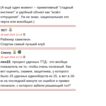
(А ещё один момент -- примитивный "стадный
инстинкт" и удобный объект как "козёл
отпущения". Уж не знаю, национальная это
черта или всеобщая.)
ОСТ
-
26 май 2024 12:19
Рабинер хамелеон.
Спартак самый лучший клуб.
Спектр
-
26 май 2024 12:13
лео22
, процент удачных ТТД - это вообще
показатель не то, чтобы очень полезный. Как
вот оценить, скажем, защитника, у которого
было 15 удачных единоборств из 15, а вот в 16-
м на последней минуте он ошибся и привез
пенальти, с которого забили решающий гол?
МосфОлд
-
26 май 2024 12:02
Двойку Спартака с победой над Енисеем 2!