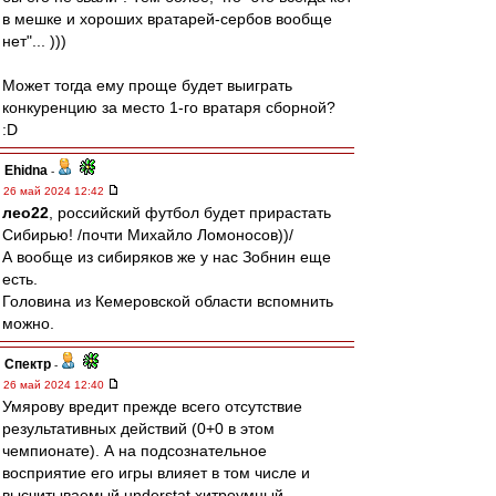
в мешке и хороших вратарей-сербов вообще
нет"... )))
Может тогда ему проще будет выиграть
конкуренцию за место 1-го вратаря сборной?
:D
Ehidna
-
26 май 2024 12:42
лео22
, российский футбол будет прирастать
Сибирью! /почти Михайло Ломоносов))/
А вообще из сибиряков же у нас Зобнин еще
есть.
Головина из Кемеровской области вспомнить
можно.
Спектр
-
26 май 2024 12:40
Умярову вредит прежде всего отсутствие
результативных действий (0+0 в этом
чемпионате). А на подсознательное
восприятие его игры влияет в том числе и
высчитываемый understat хитроумный