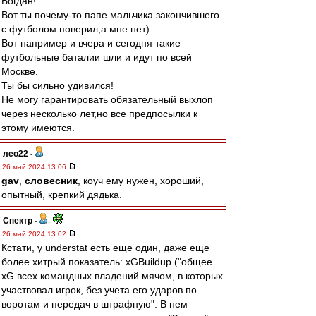
Богдан!
Вот ты почему-то папе мальчика закончившего
с футболом поверил,а мне нет)
Вот например и вчера и сегодня такие
футбольные баталии шли и идут по всей
Москве.
Ты бы сильно удивился!
Не могу гарантировать обязательный выхлоп
через несколько лет,но все предпосылки к
этому имеются.
лео22
-
26 май 2024 13:06
gav
,
словесник
, коуч ему нужен, хороший,
опытный, крепкий дядька.
Спектр
-
26 май 2024 13:02
Кстати, у understat есть еще один, даже еще
более хитрый показатель: xGBuildup ("общее
xG всех командных владений мячом, в которых
участвовал игрок, без учета его ударов по
воротам и передач в штрафную". В нем