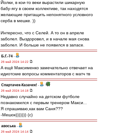
Йолки, в кои-то веки вырастили шикарную
бабу-ягу в своем коллективе, так находятся
желающие притащить непонятного условного
серба в мешке. ))
Интересно, что с Селей. А то он в апреле
заболел. Выздоровел, и в начале мая снова
заболел. И больше не появился в запасе.
Б.Г.-74
-
26 май 2024 14:22
А ещё Максименко замечательно отвечает на
идиотские вопросы комментаторов с матч тв
Спартачек-Казачек!
-
26 май 2024 14:18
Недавно случайно на детском футболе
познакомился с первым тренером Макси...
Я спрашиваю,как вам Саня???
-Мешок))))))) (с)
авоська
-
26 май 2024 14:14