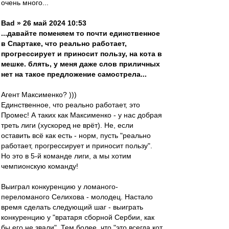
очень много...
Bad » 26 май 2024 10:53
...давайте поменяем то почти единственное
в Спартаке, что реально работает,
прогрессирует и приносит пользу, на кота в
мешке. блять, у меня даже слов приличных
нет на такое предложение самострела...
Агент Максименко? )))
Единственное, что реально работает, это
Промес! А таких как Максименко - у нас добрая
треть лиги (хускоред не врёт). Не, если
оставить всё как есть - норм, пусть "реально
работает, прогрессирует и приносит пользу".
Но это в 5-й команде лиги, а мы хотим
чемпионскую команду!
Выиграл конкуренцию у ломаного-
переломаного Селихова - молодец. Настало
время сделать следующий шаг - выиграть
конкуренцию у "вратаря сборной Сербии, как
бы его не звали". Тем более, что "это всегда кот