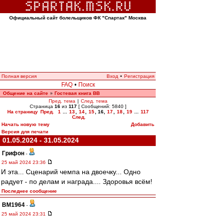
Официальный сайт болельщиков ФК "Спартак" Москва
Полная версия
Вход
•
Регистрация
FAQ
•
Поиск
Общение на сайте
Гостевая книга ВВ
»
Пред. тема
|
След. тема
Страница
16
из
117
[ Сообщений: 5840 ]
На страницу
Пред.
1
...
13
,
14
,
15
,
16
,
17
,
18
,
19
...
117
След.
Начать новую тему
Добавить
Версия для печати
01.05.2024 - 31.05.2024
Грифон
-
25 май 2024 23:36
И эта... Сценарий чемпа на двоечку... Одно
радует - по делам и награда.... Здоровья всём!
Последнее сообщение
BM1964
-
25 май 2024 23:31