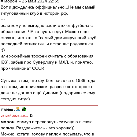
# морон » 25 май 2024 22:55
Вот и дождались оффициально...Не мы самый
титулованный клуб в истории рф.
---
если кому-то выгодно вести отсчёт футбола с
образования ЧР, то пусть ведут. Можно еще
сказать, что кто-то "самый доминирующий клуб
последней пятилетки" и искренне радоваться
:))
или хоккейные трофеи считать с образования
КХЛ, забыв про Суперлигу и МХЛ, и, понятно,
про чемпионат СССР.
Суть же в том, что футбол начался с 1936 года,
а в этом, историческом, разрезе энтот проект
даже не догнал ещё Динамо (подарившее ему
сегодня титул).
Ehidna
-
25 май 2024 23:17
морон
, стимул перевернуть ситуацию в свою
пользу. Раздражитель - это хорошо))
Можно, кстати, голову пеплом посыпать, что в