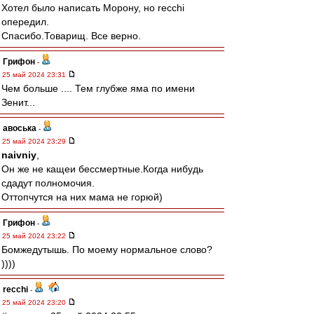
Хотел было написать Морону, но recchi
опередил.
Спасибо.Товарищ. Все верно.
Грифон
-
25 май 2024 23:31
Чем больше .... Тем глубже яма по имени
Зенит...
авоська
-
25 май 2024 23:29
naivniy
,
Он же не кащеи бессмертные.Когда нибудь
сдадут полномочия.
Оттопчутся на них мама не горюй)
Грифон
-
25 май 2024 23:22
Бомжедутышь. По моему нормальное слово?
))))
recchi
-
25 май 2024 23:20