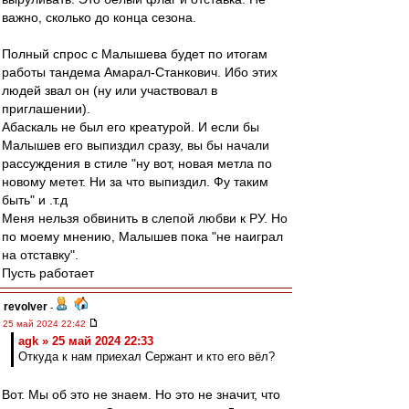
важно, сколько до конца сезона.
Полный спрос с Малышева будет по итогам
работы тандема Амарал-Станкович. Ибо этих
людей звал он (ну или участвовал в
приглашении).
Абаскаль не был его креатурой. И если бы
Малышев его выпиздил сразу, вы бы начали
рассуждения в стиле "ну вот, новая метла по
новому метет. Ни за что выпиздил. Фу таким
быть" и .т.д
Меня нельзя обвинить в слепой любви к РУ. Но
по моему мнению, Малышев пока "не наиграл
на отставку".
Пусть работает
revolver
-
25 май 2024 22:42
agk » 25 май 2024 22:33
Откуда к нам приехал Сержант и кто его вёл?
Вот. Мы об это не знаем. Но это не значит, что