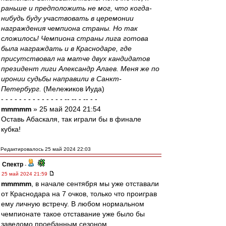
раньше и предположить не мог, что когда-
нибудь буду участвовать в церемонии
награждения чемпиона страны. Но так
сложилось! Чемпиона страны лига готова
была награждать и в Краснодаре, где
присутствовал на матче двух кандидатов
президент лиги Александр Алаев. Меня же по
иронии судьбы направили в Санкт-
Петербург.
(Мележиков Иуда)
- - - - - - - - - - - - - - -- -- - -- - -
mmmmm
» 25 май 2024 21:54
Оставь Абаскаля, так играли бы в финале
кубка!
Редактировалось 25 май 2024 22:03
Спектр
-
25 май 2024 21:59
mmmmm
, в начале сентября мы уже отставали
от Краснодара на 7 очков, только что проиграв
ему личную встречу. В любом нормальном
чемпионате такое отставание уже было бы
заведомо проебанным сезоном.