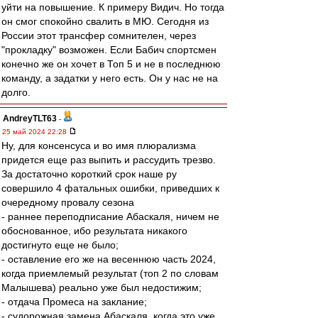
уйти на повышение. К примеру Видич. Но тогда
он смог спокойно свалить в МЮ. Сегодня из
России этот трансфер сомнителен, через
"прокладку" возможен. Если Бабич спортсмен
конечно же он хочет в Топ 5 и не в последнюю
команду, а задатки у него есть. Он у нас не на
долго.
AndreyTLT63
-
25 май 2024 22:28
Ну, для консенсуса и во имя плюрализма
придется еще раз выпить и рассудить трезво.
За достаточно короткий срок наше ру
совершило 4 фатальных ошибки, приведших к
очередному провалу сезона
- раннее переподписание Абаскаля, ничем не
обоснованное, ибо результата никакого
достигнуто еще не было;
- оставление его же на весеннюю часть 2024,
когда приемлемый результат (топ 2 по словам
Малышева) реально уже был недостижим;
- отдача Промеса на заклание;
- судорожная замена Абаскаля, когда это уже