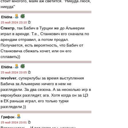
стоит многого, маяк аж светится. "Никуда Люся,
никуда"
Ehidna
-
25 май 2024 23:10
Спектр
, так Бабич в Турции же до Альмерии
играл в аренде. Т.е., Станкович его сначала по
арендам отправил, а потом продал.
Получается, есть вероятность, что Бабич от
Станковича сбежать хочет, или он его
сплавить))
Ehidna
-
25 май 2024 23:05
revolver
, суперклубы за время выступления
Бабича за Альмерию ничего в нем не
разглядели. За два сезона. А за несколько игр в
еврокубках разглядят, ага. Хотя когда он за ЦЗ
в ЕК раньше играл, его только турки
разглядели.))
Грифон
-
25 май 2024 23:01