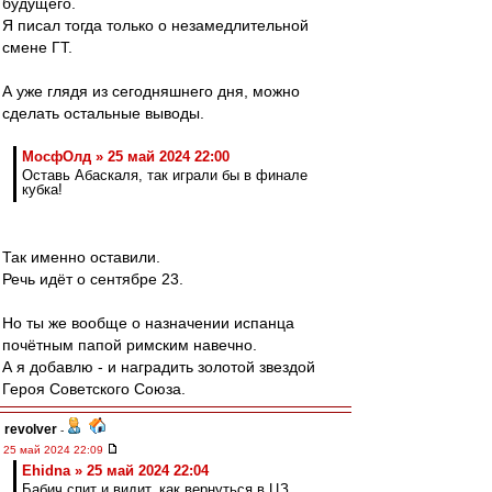
будущего.
Я писал тогда только о незамедлительной
смене ГТ.
А уже глядя из сегодняшнего дня, можно
сделать остальные выводы.
МосфОлд » 25 май 2024 22:00
Оставь Абаскаля, так играли бы в финале
кубка!
Так именно оставили.
Речь идёт о сентябре 23.
Но ты же вообще о назначении испанца
почётным папой римским навечно.
А я добавлю - и наградить золотой звездой
Героя Советского Союза.
revolver
-
25 май 2024 22:09
Ehidna » 25 май 2024 22:04
Бабич спит и видит, как вернуться в ЦЗ