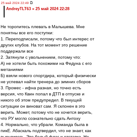
25 май 2024 22:49
AndreyTLT63 » 25 май 2024 22:28
Не торопитесь плевать в Малышева. Мне
понятны все его поступки:
1. Переподписали, потому что был интерес от
других клубов. На тот момент это решение
поддержали все
2. Затянули с увольнением, потому что:
А) не хотели быть похожими на Федуна с его
метаниями
Б) взяли нового спортдира, который физически
не успевал найти тренера до зимних сборов
3. Промес - ифна разная, но точно есть
версия, что Квин попал в ДТП в отпуске и
никого об этом предупредил. В текущей
ситуации он виноват сам. Я склонен в это
верить. Может, потому что не хочется верить,
что РУ могло сознательно сдать Антоху
4. Нормально, что убрали. Команда была в
пикЕ. Абаскаль подтвердил, что не знает, как
выруливать. Это белый флаг и отставка. Не