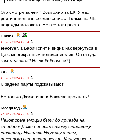
Это смотря за чем? Возможно за ЕК. У нас
рейтинг поднять сложно сейчас. Только на ЧЕ
надежды маловато. Не все так просто.
Ehidna
-
25 май 2024 22:04
revolver
, а Бабич спит и видит, как вернуться в
ЦЗ с многократным понижением зп. Он оттуда
зачем уезжал? Не за баблом ли?)
Gt3
-
25 май 2024 22:01
С задней парты подсказывают!
Не только Джика еще и Бакаева проипали!
МосфОлд
-
25 май 2024 22:00
Некоторые эмоции были до приезда на
стадион! Даже написал своему старшему
товарищу Николаю Наумову о том,
насколько витиевата жизнь! Конечно же, я