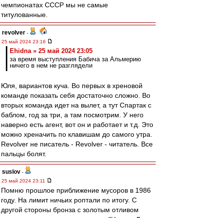
чемпионатах СССР мы не самые
титулованные.
revolver
-
25 май 2024 23:16
Ehidna » 25 май 2024 23:05
за время выступления Бабича за Альмерию
ничего в нем не разглядели
Юля, вариантов куча. Во первых в хреновой
команде показать себя достаточно сложно. Во
вторых команда идет на вылет, а тут Спартак с
баблом, год за три, а там посмотрим. У него
наверно есть агент, вот он и работает и т.д. Это
можно хреначить по клавишам до самого утра.
Revolver не писатель - Revolver - читатель. Все
пальцы болят.
suslov
-
25 май 2024 23:11
Помню прошлое приближение мусоров в 1986
году. На лимит ничьих роптали по итогу. С
другой стороны бронза с золотым отливом