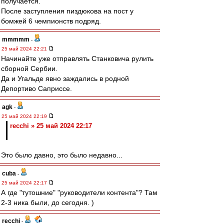
получается.
После заступления пиздюкова на пост у
бомжей 6 чемпионств подряд.
mmmmm
-
25 май 2024 22:21
Начинайте уже отправлять Станковича рулить
сборной Сербии.
Да и Угальде явно заждались в родной
Депортиво Саприссе.
agk
-
25 май 2024 22:19
recchi » 25 май 2024 22:17
Это было давно, это было недавно...
cuba
-
25 май 2024 22:17
А где "тутошние" "руководители контента"? Там
2-3 ника были, до сегодня. )
recchi
-