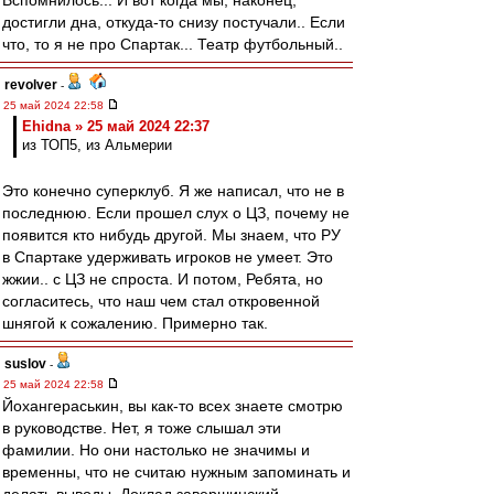
Вспомнилось... И вот когда мы, наконец,
достигли дна, откуда-то снизу постучали.. Если
что, то я не про Спартак... Театр футбольный..
revolver
-
25 май 2024 22:58
Ehidna » 25 май 2024 22:37
из ТОП5, из Альмерии
Это конечно суперклуб. Я же написал, что не в
последнюю. Если прошел слух о ЦЗ, почему не
появится кто нибудь другой. Мы знаем, что РУ
в Спартаке удерживать игроков не умеет. Это
жжии.. с ЦЗ не спроста. И потом, Ребята, но
согласитесь, что наш чем стал откровенной
шнягой к сожалению. Примерно так.
suslov
-
25 май 2024 22:58
Йохангераськин, вы как-то всех знаете смотрю
в руководстве. Нет, я тоже слышал эти
фамилии. Но они настолько не значимы и
временны, что не считаю нужным запоминать и