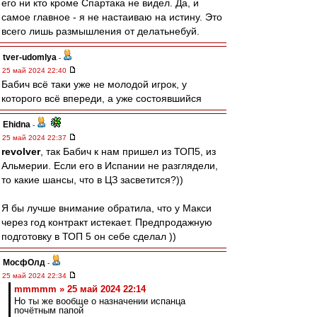
его ни кто кроме Спартака не видел. Да, и
самое главное - я не настаиваю на истину. Это
всего лишь размышления от делатьнебуй.
tver-udomlya
-
25 май 2024 22:40
Бабич всё таки уже не молодой игрок, у
которого всё впереди, а уже состоявшийся
Ehidna
-
25 май 2024 22:37
revolver
, так Бабич к нам пришел из ТОП5, из
Альмерии. Если его в Испании не разглядели,
то какие шансы, что в ЦЗ засветится?))
Я бы лучше внимание обратила, что у Макси
через год контракт истекает. Предпродажную
подготовку в ТОП 5 он себе сделал ))
МосфОлд
-
25 май 2024 22:34
mmmmm » 25 май 2024 22:14
Но ты же вообще о назначении испанца
почётным папой