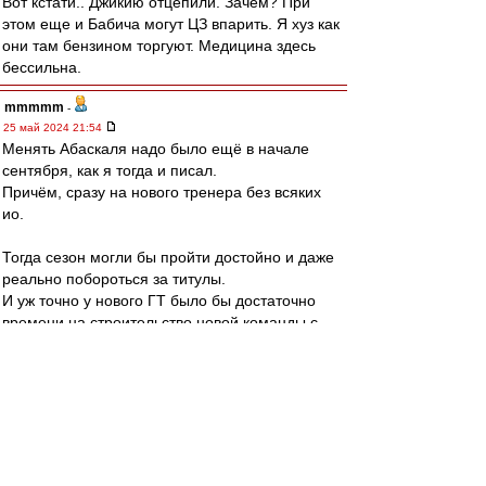
Вот кстати.. Джикию отцепили. Зачем? При
этом еще и Бабича могут ЦЗ впарить. Я хуз как
они там бензином торгуют. Медицина здесь
бессильна.
mmmmm
-
25 май 2024 21:54
Менять Абаскаля надо было ещё в начале
сентября, как я тогда и писал.
Причём, сразу на нового тренера без всяких
ио.
Тогда сезон могли бы пройти достойно и даже
реально побороться за титулы.
И уж точно у нового ГТ было бы достаточно
времени на строительство новой команды с
оттачиванием системы игры.
Тогда в сезон 24/25 Спартак был бы готов
въехать сходу.
Но случись такое, это бы означало, что нашим
клубом управляет не лукойл.