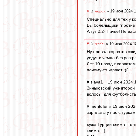
#
морон
» 19 июн 2024 1
Специально для тех у к
Вы болельщики "против"
А тут 2:2- Ничьё! Не ва
#
recchi
» 19 июн 2024 1
Ну провал хорватов ожи
уедут с чемпа без разгр
Лет 10 назад к хорватам
почему-то играют :)(
# slava1 » 19 июн 2024 
Зиньковский уже второй 
волосы, для футболиста
# mentufer » 19 июн 202
зарплаты у нас с турками
---
хуже Турции климат тол
климат. :)