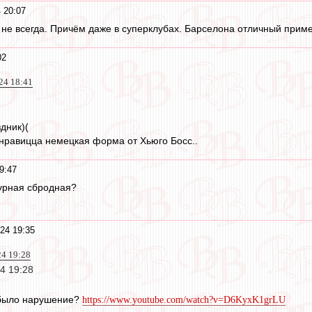
 20:07
о не всегда. Причём даже в суперклубах. Барселона отличный прим
02
24 18:41
дник)(
нравицца немецкая форма от Хьюго Босс..
9:47
урная сбродная?
24 19:35
24 19:28
24 19:28
 было нарушение?
https://www.youtube.com/watch?v=D6KyxK1grLU