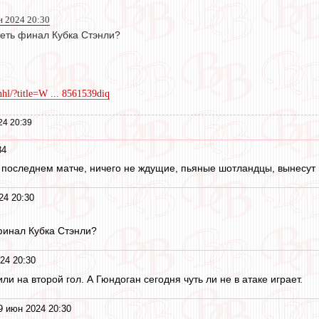
 2024 20:30
еть финал Кубка Стэнли?
nhl/?title=W ... 8561539diq
24 20:39
34
 последнем матче, ничего не ждущие, пьяные шотландцы, вынесут в
24 20:30
финал Кубка Стэнли?
24 20:30
и на второй гол. А Гюндоган сегодня чуть ли не в атаке играет.
9 июн 2024 20:30