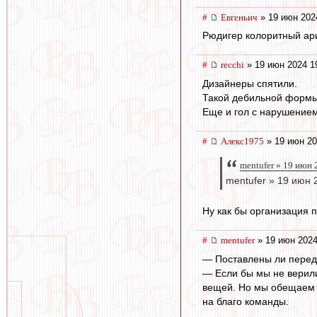
#
Евгеньич
» 19 июн 202
Рюдигер колоритный ар
#
recchi
» 19 июн 2024 1
Дизайнеры спятили.
Такой дебильной формы, 
Еще и гол с нарушением 
#
Алекс1975
» 19 июн 20
mentufer » 19 июн 
mentufer » 19 июн 
Ну как бы организация 
#
mentufer
» 19 июн 2024
— Поставлены ли перед 
— Если бы мы не верили
вещей. Но мы обещаем в
на благо команды.