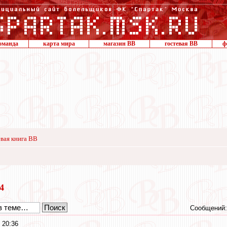
оманда
карта мира
магазин ВВ
гостевая ВВ
ф
вая книга ВВ
24
Сообщений:
 20:36