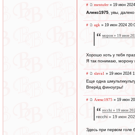
#
mentufer
» 19 июн 2024
Алекс1975
, увы, далек
#
agk
» 19 июн 2024 20:
морон » 19 июн 20
Хорошо хоть у тебя праз
Я так понимаю, морону 
#
slava1
» 19 июн 2024 1
Еще одна шмультикульт
Вперёд финоугры!
#
Алекс1975
» 19 июн 20
recchi » 19 июн 20
recchi » 19 июн 20
Здесь при первом голе