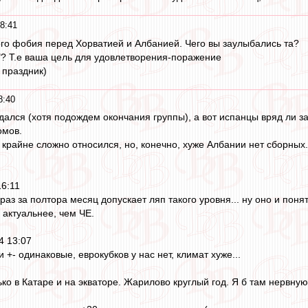
8:41
ого фобия перед Хорватией и Албанией. Чего вы заулыбались та?
? Т.е ваша цель для удовлетворения-поражение
ш праздник)
8:40
дался (хотя подождем окончания группы), а вот испанцы вряд ли за
омов.
 крайне сложно относился, но, конечно, хуже Албании нет сборных
16:11
раз за полтора месяц допускает ляп такого уровня... ну оно и поня
 актуальнее, чем ЧЕ.
4 13:07
 +- одинаковые, еврокубков у нас нет, климат хуже...
ько в Катаре и на экваторе. Жарилово круглый год. Я б там нервну