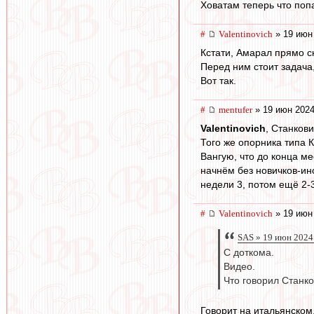
Ховатам теперь что поп
#
Valentinovich
» 19 июн
Кстати, Амарал прямо с
Перед ним стоит задача
Вот так.
#
mentufer
» 19 июн 2024
Valentinovich
, Станкови
Того же опорника типа 
Вангую, что до конца м
начнём без новичков-ин
недели 3, потом ещё 2-
#
Valentinovich
» 19 июн
SAS » 19 июн 2024
С доткома.
Видео.
Что говорил Станк
Говорит на итальянском