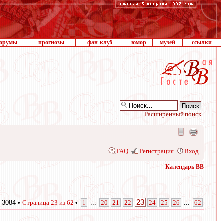
орумы
прогнозы
фан-клуб
юмор
музей
ссылки
Расширенный поиск
FAQ
Регистрация
Вход
Календарь ВВ
23
 3084 •
Страница
23
из
62
•
1
...
20
21
22
24
25
26
...
62