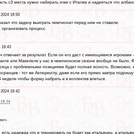
асть с3 места нужно набирать очки с Италии и надеяться что алба
 2024 18:50
казал что задачу выиграть чемпионат перед ним не ставили.
, организовать процесс.
 18:43
ч отвечает за результат. Если он его даст с имеющимися игроками -
Канте или Макелеле у нас в чемпионском сезоне вообще не было, Ф
есяца с проблемными позициями будет полная ясность. Возможно, 
осранцев - тот же Актюркоглу, даже если его прямо завтра подпиш
3 недели чтобы форму набрать и в коллектив влиться.
 2024 18:42
 18:34
ович
, есть надежда что и тренировать он будет как итальянец, а италь