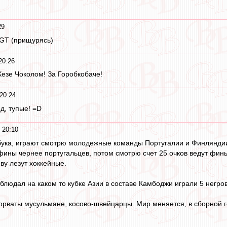
29
 GT (прищурясь)
20:26
езе Чоколом! За Горобкобаче!
20:24
д, тупые! =D
 20:10
ука, играют смотрю молодежные команды Португалии и Финляндии 
фины чернее португальцев, потом смотрю счет 25 очков ведут фины
ву лезут хоккейные.
блюдал на каком то кубке Азии в составе Камбоджи играли 5 негров
 хорваты мусульмане, косово-швейцарцы. Мир меняется, в сборной