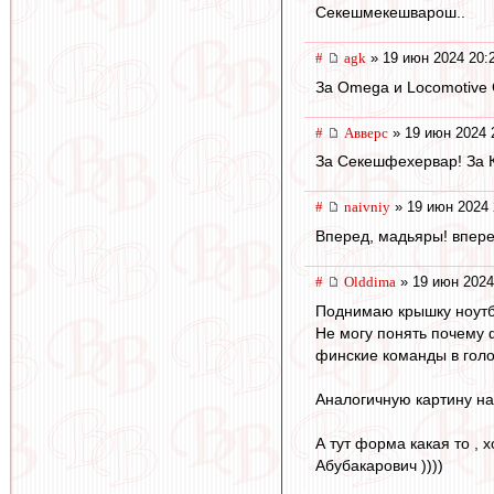
Секешмекешварош..
#
agk
» 19 июн 2024 20:
За Omega и Locomotive
#
Авверс
» 19 июн 2024 
За Секешфехервар! За К
#
naivniy
» 19 июн 2024 
Вперед, мадьяры! впере
#
Olddima
» 19 июн 2024
Поднимаю крышку ноутб
Не могу понять почему 
финские команды в голо
Аналогичную картину на
А тут форма какая то ,
Абубакарович ))))