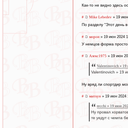
Как-то не видно здесь о
#
Mike Lebedev
» 19 июн
По разделу "Этот день 
#
морон
» 19 июн 2024 1
У немцов форма просто
#
Алекс1975
» 19 июн 20
Valentinovich » 19
Valentinovich » 19 
Ну вряд ли спортдир мож
#
митхун
» 19 июн 2024 
recchi » 19 июн 20
Ну провал хорватов
те уедут с чемпа б