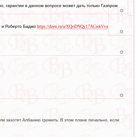
но, гарантии в данном вопросе может дать только Газпром
0 и Роберто Баджо
https://dzen.ru/a/XQoDNQy17ACwkVva
ли захотят Албанию громить. В этом плане печально, если