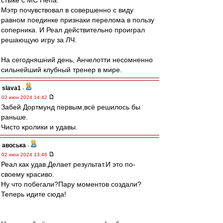
стыке с МС Пепа.
Мэтр почувствовал в совершенно с виду
равном поединке признаки перелома в пользу
соперника. И Реал действительно проиграл
решающую игру за ЛЧ.
На сегодняшний день, Анчелотти несомненно
сильнейший клубный тренер в мире.
slava1
-
02 июн 2024 14:42
Забей Дортмунд первым,всё решилось бы
раньше.
Чисто кролики и удавы.
авоська
-
02 июн 2024 13:46
Реал как удав.Делает результат.И это по-
своему красиво.
Ну что побегали?Пару моментов создали?
Теперь идите сюда!