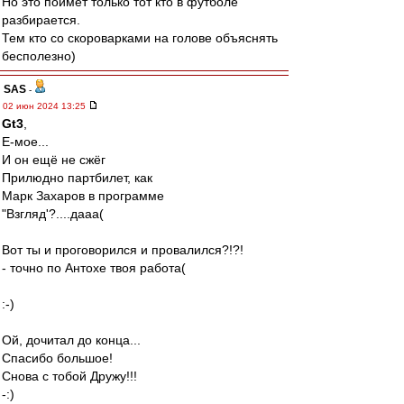
Но это поймёт только тот кто в футболе
разбирается.
Тем кто со скороварками на голове объяснять
бесполезно)
SAS
-
02 июн 2024 13:25
Gt3
,
Е-мое...
И он ещё не сжёг
Прилюдно партбилет, как
Марк Захаров в программе
"Взгляд'?....дааа(
Вот ты и проговорился и провалился?!?!
- точно по Антохе твоя работа(
:-)
Ой, дочитал до конца...
Спасибо большое!
Снова с тобой Дружу!!!
-:)