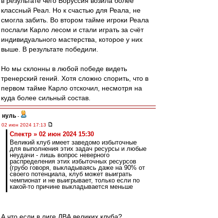
в результате чего Боруссия возила более
классный Реал. Но к счастью для Реала, не
смогла забить. Во втором тайме игроки Реала
послали Карло лесом и стали играть за счёт
индивидуального мастерства, которое у них
выше. В результате победили.
Но мы склонны в любой победе видеть
тренерский гений. Хотя сложно спорить, что в
первом тайме Карло отскочил, несмотря на
куда более сильный состав.
нуль
-
02 июн 2024 17:13
Спектр » 02 июн 2024 15:30
Великий клуб имеет заведомо избыточные
для выполнения этих задач ресурсы и любые
неудачи - лишь вопрос неверного
распределения этих избыточных ресурсов
(грубо говоря, выкладываясь даже на 90% от
своего потенциала, клуб может выиграть
чемпионат и не выигрывает, только если по
какой-то причине выкладывается меньше
А что если в лиге ДВА великих клуба?