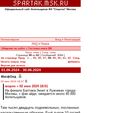
Официальный сайт болельщиков ФК "Спартак" Москва
Полная версия
Вход
•
Регистрация
FAQ
•
Поиск
Общение на сайте
Гостевая книга ВВ
»
Пред. тема
|
След. тема
Страница
58
из
62
[ Сообщений: 3084 ]
На страницу
Пред.
1
...
55
,
56
,
57
,
58
,
59
,
60
,
61
,
62
След.
Начать новую тему
Добавить
Версия для печати
01.06.2024 - 30.06.2024
МосфОлд
-
02 июн 2024 18:07
морон » 02 июн 2024 18:01
На финале Балтика-Зенит в Лужниках города
Москвы, с фан айди, ожидается около 45 000
болельщиков.
Там тысяч двадцать подневольных, посланных
насильственным образом. Ещё тыров 10 гостей