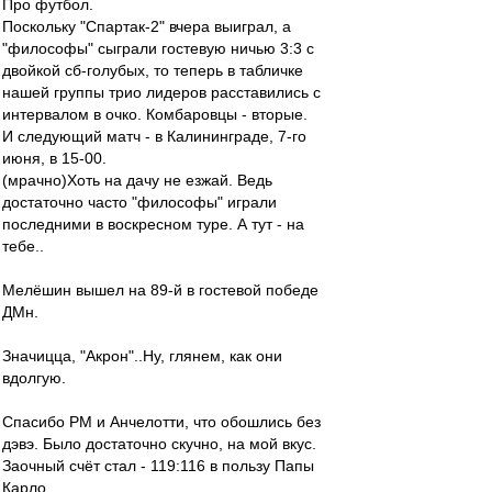
Про футбол.
Поскольку "Спартак-2" вчера выиграл, а
"философы" сыграли гостевую ничью 3:3 с
двойкой сб-голубых, то теперь в табличке
нашей группы трио лидеров расставились с
интервалом в очко. Комбаровцы - вторые.
И следующий матч - в Калининграде, 7-го
июня, в 15-00.
(мрачно)Хоть на дачу не езжай. Ведь
достаточно часто "философы" играли
последними в воскресном туре. А тут - на
тебе..
Мелёшин вышел на 89-й в гостевой победе
ДМн.
Значицца, "Акрон"..Ну, глянем, как они
вдолгую.
Спасибо РМ и Анчелотти, что обошлись без
дэвэ. Было достаточно скучно, на мой вкус.
Заочный счёт стал - 119:116 в пользу Папы
Карло.