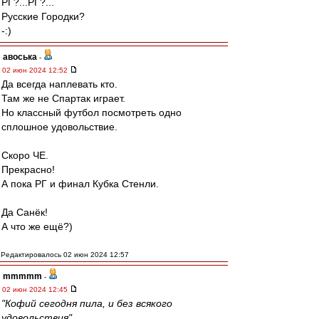
РГ?...РГ?...
Русские Городки?
-:)
авоська
-
02 июн 2024 12:52
Да всегда наплевать кто.
Там же не Спартак играет.
Но классный футбол посмотреть одно
сплошное удовольствие.
Скоро ЧЕ.
Прекрасно!
А пока РГ и финал Кубка Стенли.
Да Санёк!
А что же ещё?)
Редактировалось 02 июн 2024 12:57
mmmmm
-
02 июн 2024 12:45
"Кофий сегодня пила, и без всякого
удовольствия"