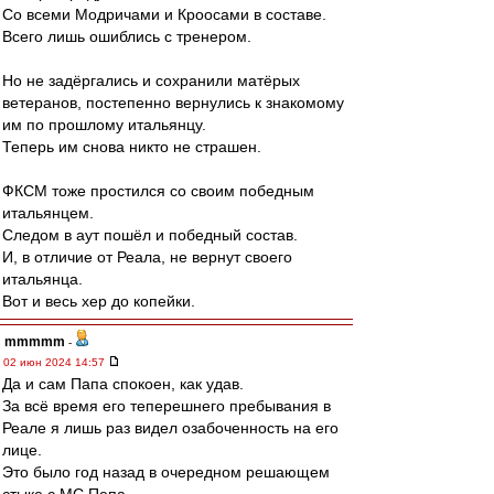
Со всеми Модричами и Кроосами в составе.
Всего лишь ошиблись с тренером.
Но не задёргались и сохранили матёрых
ветеранов, постепенно вернулись к знакомому
им по прошлому итальянцу.
Теперь им снова никто не страшен.
ФКСМ тоже простился со своим победным
итальянцем.
Следом в аут пошёл и победный состав.
И, в отличие от Реала, не вернут своего
итальянца.
Вот и весь хер до копейки.
mmmmm
-
02 июн 2024 14:57
Да и сам Папа спокоен, как удав.
За всё время его теперешнего пребывания в
Реале я лишь раз видел озабоченность на его
лице.
Это было год назад в очередном решающем