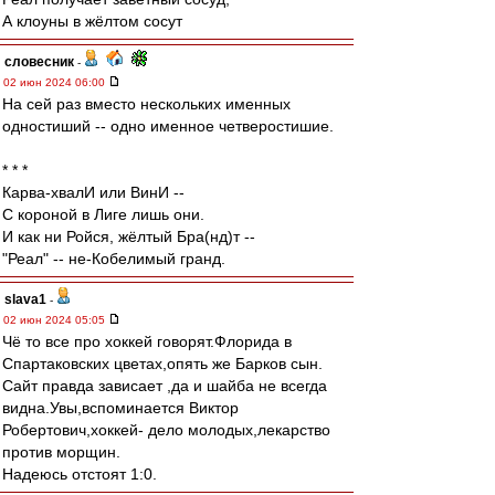
А клоуны в жёлтом сосут
словесник
-
02 июн 2024 06:00
На сей раз вместо нескольких именных
одностиший -- одно именное четверостишие.
* * *
Карва-хвалИ или ВинИ --
С короной в Лиге лишь они.
И как ни Ройся, жёлтый Бра(нд)т --
"Реал" -- не-Кобелимый гранд.
slava1
-
02 июн 2024 05:05
Чё то все про хоккей говорят.Флорида в
Спартаковских цветах,опять же Барков сын.
Сайт правда зависает ,да и шайба не всегда
видна.Увы,вcпоминается Виктор
Робертович,хоккей- дело молодых,лекарство
против морщин.
Надеюсь отстоят 1:0.