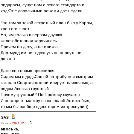
пидарасы, сунут нам с левого стандарта и
ходЮт с довольными рожами две недели.
Что там за такой секретный план был у Карлы,
хрен его знает..
Но, им только в первом двушка
железобетонная карячилась.
Причем по делу, а не с кикса.
Дортмунд им не вздохнуть не пернуть не
давал.)
Даже сон ночью приснился.
Сидим мы с дядьСашей на трибуне и смотрим
как наш Спартачок аннигилирует сливочных, а
рядом Авоська грустный.
Почему грустный? По Промесу скучает.)
И повторяет мантру свою: еслиб Антоха был,
то мы бы вообще вдесятером их треснули.))
SAS
-
02 июн 2024 12:56
авоська
,