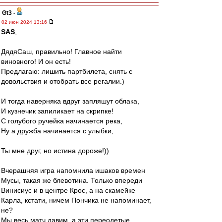
Gt3
-
02 июн 2024 13:16
SAS
,
ДядяСаш, правильно! Главное найти
виновного! И он есть!
Предлагаю: лишить партбилета, снять с
довольствия и отобрать все регалии.)
И тогда наверняка вдруг запляшут облака,
И кузнечик запиликает на скрипке!
С голубого ручейка начинается река,
Ну а дружба начинается с улыбки,
Ты мне друг, но истина дороже!))
Вчерашняя игра напомнила ишаков времен
Мусы, такая же блевотина. Только впереди
Винисиус и в центре Крос, а на скамейке
Карла, кстати, ничем Пончика не напоминает,
не?
Мы весь матч давим, а эти переодетые