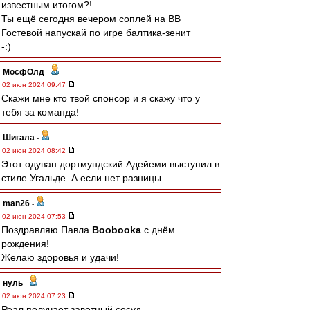
известным итогом?!
Ты ещё сегодня вечером соплей на ВВ
Гостевой напускай по игре балтика-зенит
-:)
МосфОлд
-
02 июн 2024 09:47
Скажи мне кто твой спонсор и я скажу что у
тебя за команда!
Шигала
-
02 июн 2024 08:42
Этот одуван дортмундский Адейеми выступил в
стиле Угальде. А если нет разницы...
man26
-
02 июн 2024 07:53
Поздравляю Павла
Boobooka
с днём
рождения!
Желаю здоровья и удачи!
нуль
-
02 июн 2024 07:23
Реал получает заветный сосуд,