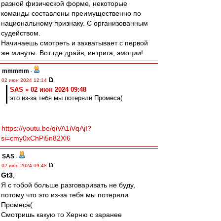
разной физической форме, некоторые
команды составлены преимущественно по
национальному признаку. С организованным
судейством.
Начинаешь смотреть и захватывает с первой
же минуты. Вот где драйв, интрига, эмоции!
mmmmm
-
02 июн 2024 12:14
SAS » 02 июн 2024 09:48
это из-за тебя мы потеряли Промеса(
https://youtu.be/qiVA1iVqAjI?
si=cmy0xChPi5n82Xl6
SAS
-
02 июн 2024 09:48
Gt3
,
Я с тобой больше разговаривать не буду,
потому что это из-за тебя мы потеряли
Промеса(
Смотришь какую то Херню с заранее