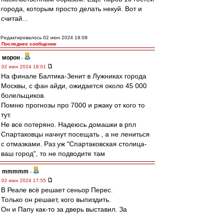
города, которым просто делать некуй. Вот и
считай...
Редактировалось 02 июн 2024 18:08
Последнее сообщение
морон
-
02 июн 2024 18:01
На финале Балтика-Зенит в Лужниках города
Москвы, с фан айди, ожидается около 45 000
болельщиков.
Помню прогнозы про 7000 и ржаку от кого то
тут.
Не все потеряно. Надеюсь домашки в рпл
Спартаковцы начнут посещать , а не лениться
с отмазками. Раз уж "Спартаковская столица-
ваш город", то не подводите там
mmmmm
-
02 июн 2024 17:55
В Реале всё решает сеньор Перес.
Только он решает, кого выпиздить.
Он и Папу как-то за дверь выставил. За