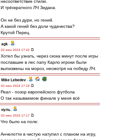
несоответствие стилю.
И трёхкратного ЛЧ Зидана.
Он не без дури, но гений.
А какой гений без доли чудачества?
Крутой Перец.
agk
-
02 июн 2024 17:42
Хотел бы узнать, через скока минут после игры
пославшие в лес папу Карло игроки были
выпизжены на мороз, несмотря на победу ЛЧ.
Mike Lebedev
-
02 июн 2024 17:18
Реал - позор европейского футбола
О так называемом финале у меня всё
нуль
-
02 июн 2024 17:17
Что было на поле:
Анчелотти в чистую натупил с планом на игру,