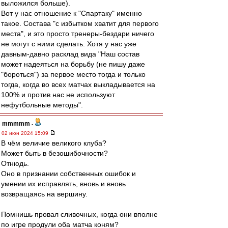
выложился больше).
Вот у нас отношение к "Спартаку" именно
такое. Состава "с избытком хватит для первого
места", и это просто тренеры-бездари ничего
не могут с ними сделать. Хотя у нас уже
давным-давно расклад вида "Наш состав
может надеяться на борьбу (не пишу даже
"бороться") за первое место тогда и только
тогда, когда во всех матчах выкладывается на
100% и против нас не используют
нефутбольные методы".
mmmmm
-
02 июн 2024 15:09
В чём величие великого клуба?
Может быть в безошибочности?
Отнюдь.
Оно в признании собственных ошибок и
умении их исправлять, вновь и вновь
возвращаясь на вершину.
Помнишь провал сливочных, когда они вполне
по игре продули оба матча коням?