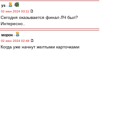
ys
-
02 июн 2024 03:11
Сегодня оказывается финал ЛЧ был?
Интересно..
морон
-
02 июн 2024 02:46
Когда уже начнут желтыми карточками
бороться с вратарями, которые, поймав стоя
мяч в руки, спустя пару секунд , как клоуны
демонстративно ложатся на газон с мячом в
обнимку? Понятно хитрости затяжки времени.
Но в таком исполнении это унизительно и
постыдно смотрится. Максименко когда так
делает я сгораю от стыда у монитора (как и
когда лучшие киперы мира так делают, стыдно
становится мне почемуто), а когда другой кто
то, желаю успеть пропустить гол за кого бы до
того момента не болел.
Но что то не спешат тут с введением нужных
трактовок