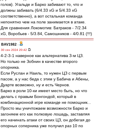
голов). Угальде и Барко забивают то, что и
должны забивать (6/4.33 xG и 5/4.33 xG
соответственно), а вот остальная команда
непонятно чем на поле занимается в атаке.
Для сравнения Локомотив: Батраков - 7/2.34
xG, Воробьев - 5/3.84, Самошников - 4/0.81 (!!!)
BAV1982
-
30 сен 2024 20:42
4-2-3-1 наверное как альтернатива 3-м ЦЗ.
Но только не Зобнин в качестве второго
опорника.
Если Руслан и Наиль, то нужен ЦЗ с первым
пасом, а у нас беда с этим у Бабича и Абены,
Дуарте возможно, ну и есть Чернов.
Барко в роли 10-ки имеет место быть, но что
делать с правым Бонгондой, который в
комбинационной игре команде не помощник...
Просто мы уничтожаем возможности Барко и
загоняем его как полковую лошадь, заставляя
его начинать атаки от своих ЦЗ, он добегая до
опорных соперника уже получил раз 10 по