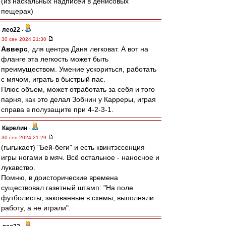
(из наскальных надписей в денисовых
пещерах)
лео22
-
30 сен 2024 21:30
Авверс
, для центра Даня легковат. А вот на
фланге эта легкость может быть
преимуществом. Умение ускориться, работать
с мячом, играть в быстрый пас.
Плюс объем, может отработать за себя и того
парня, как это делал Зобнин у Карреры, играя
справа в полузащите при 4-2-3-1.
Карелин
-
30 сен 2024 21:29
(гыгыкает) "Бей-беги" и есть квинтэссенция
игры ногами в мяч. Всё остальное - наносное и
лукавство.
Помню, в доисторические времена
существовал газетный штамп: "На поле
футболисты, закованные в схемы, выполняли
работу, а не играли".