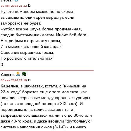
лео22
-
30 сен 2024 21:22
Ну, это помидоры можно не по схеме
высаживать, один хрен вырастут, если
заморозков не будет.
Футбол все же штука более продуманная,
сродни быстрым шахматам. Иначе бей-беги.
Нет рифмы в строчках у прозы,
И в мыслях сплошной кавардак.
Садовник выращивал розы,
Но рос исключительно мак.
;)
Спектр
-
30 сен 2024 21:19
Карелин
, в шахматах, кстати, с "ничьими на
22-м ходу" борются еще с того момента, как
начались серьезные международные турниры
(то есть с последней четверти XIX века). И
переигрывать пытались заставлять, и
запрещали соглашаться на ничью до 30-го или
даже 40-го хода, и даже вводили "футбольную"
систему начисления очков (3-1-0) - и ничего