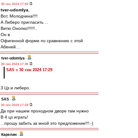
30 сен 2024 17:43
tver-udomlya
,
Вот, Молодчина!!!!
А Либеро пригласить ...
Витю Онопко!!!!!!..
Он в
Офигенной форме по сравнению с этой
Абеней....
tver-udomlya
-
30 сен 2024 17:36
SAS » 30 сен 2024 17:29
3 Цз и либеро.
SAS
-
30 сен 2024 17:29
Да при нашем проходном дворе там нужно
В 4 цз играть!
...прошу забить за мной это предложение!!!:-)
Карелин
-