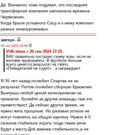
Да. Внезапно тоже подумал, что последняя
трансферная компания напомнила времена
Червиченко.
Когда брали условного Сосу и к нему комплект
разных низкоуровневых.
митхун
-
30 сен 2024 18:58
VUK-slava » 30 сен 2024 17:15
BAV правильно построил схему игры, если не
желаем проигрывать. В футболе больше
всего ценится результат на табло.
«Победителей не судят» , а награждают.
Я 35 лет назад полюбил Спартак не за
результат. Потом полюбил сборную Бразилии.
Выигрыш любой ценой категорически не
приемлю. Болейте за другие команды там это
приветствуют. Да сейчас другое время, не
нужно жить прошлым. Но разовые успехи не
могут повлиять на общую картину. Нужно 4-5
сезонов стабильно играть тогда такие речи
будут к месту.Для важнее стабильность,а не