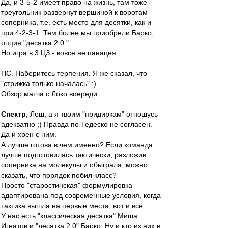
Да, и 3-5-2 имеет право на жизнь, там тоже
треугольник развернут вершиной к воротам
соперника, т.е. есть место для десятки, как и
при 4-2-3-1. Тем более мы приобрели Барко,
опция "десятка 2.0."
Но игра в 3 ЦЗ - вовсе не панацея.
ПС. Наберитесь терпения. Я же сказал, что
"стрижка только началась" ;)
Обзор матча с Локо впереди.
Спектр
, Леш, а я твоим "придиркам" отношусь
адекватно ;) Правда по Тедеско не согласен.
Да и хрен с ним.
А лучше готова в чем именно? Если команда
лучше подготовилась тактически, разложив
соперника на молекулы и обыграла, можно
сказать, что порядок побил класс?
Просто "старостинская" формулировка
адаптирована под современные условия, когда
тактика вышла на первые места, вот и всё.
У нас есть "классическая десятка" Миша
Игнатов и "десятка 2.0" Барко. Ну и кто из них в