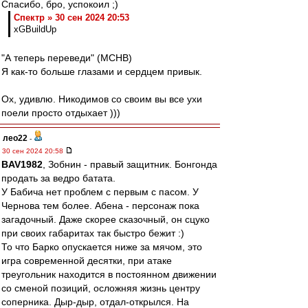
Спасибо, бро, успокоил ;)
Спектр » 30 сен 2024 20:53
xGBuildUp
"А теперь переведи" (МСНВ)
Я как-то больше глазами и сердцем привык.
Ох, удивлю. Никодимов со своим вы все ухи
поели просто отдыхает )))
лео22
-
30 сен 2024 20:58
BAV1982
, Зобнин - правый защитник. Бонгонда
продать за ведро батата.
У Бабича нет проблем с первым с пасом. У
Чернова тем более. Абена - персонаж пока
загадочный. Даже скорее сказочный, он сцуко
при своих габаритах так быстро бежит :)
То что Барко опускается ниже за мячом, это
игра современной десятки, при атаке
треугольник находится в постоянном движении
со сменой позиций, осложняя жизнь центру
соперника. Дыр-дыр, отдал-открылся. На