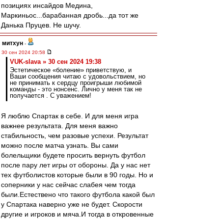
позициях инсайдов Медина,
Маркиньос...барабанная дробь...да тот же
Данька Пруцев. Не шучу.
митхун
-
30 сен 2024 20:58
VUK-slava » 30 сен 2024 19:38
Эстетическое «боление» приветствую, и
Ваши сообщения читаю с удовольствием, но
не принимать к сердцу проигрыши любимой
команды - это нонсенс. Лично у меня так не
получается . С уважением!
Я люблю Спартак в себе. И для меня игра
важнее результата. Для меня важно
стабильность, чем разовые успехи. Результат
можно после матча узнать. Вы сами
болельщики будете просить вернуть футбол
после пару лет игры от обороны. Да у нас нет
тех футболистов которые были в 90 годы. Но и
соперники у нас сейчас слабея чем тогда
были.Естествено что такого футбола какой был
у Спартака наверно уже не будет. Скорости
другие и игроков и мяча.И тогда в откровенные