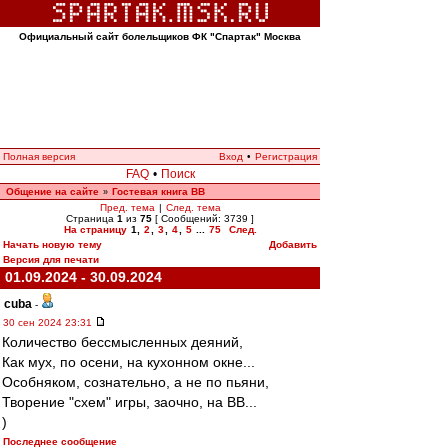
Официальный сайт болельщиков ФК "Спартак" Москва
Полная версия
Вход
•
Регистрация
FAQ
•
Поиск
Общение на сайте
Гостевая книга ВВ
»
Пред. тема
|
След. тема
Страница
1
из
75
[ Сообщений: 3739 ]
На страницу
1
,
2
,
3
,
4
,
5
...
75
След.
Начать новую тему
Добавить
Версия для печати
01.09.2024 - 30.09.2024
cuba
-
30 сен 2024 23:31
Количество бессмысленных деяний,
Как мух, по осени, на кухонном окне...
Особняком, сознательно, а не по пьяни,
Творение "схем" игры, заочно, на ВВ...
)
Последнее сообщение