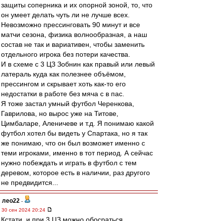
защиты соперника и их опорной зоной, то, что
он умеет делать чуть ли не лучше всех.
Невозможно прессинговать 90 минут и все
матчи сезона, физика волнообразная, а наш
состав не так и вариативен, чтобы заменить
отдельного игрока без потери качества.
И в схеме с 3 ЦЗ Зобнин как правый или левый
латераль куда как полезнее объёмом,
прессингом и скрывает хоть как-то его
недостатки в работе без мяча с в пас.
Я тоже застал умный футбол Черенкова,
Гаврилова, но вырос уже на Титове,
Цимбаларе, Аленичеве и т.д. Я понимаю какой
футбол хотел бы видеть у Спартака, но я так
же понимаю, что он был возможет именно с
теми игроками, именно в тот период. А сейчас
нужно побеждать и играть в футбол с тем
деревом, которое есть в наличии, раз другого
не предвидится...
лео22
-
30 сен 2024 20:24
Кстати, и при 3 ЦЗ можно обосраться