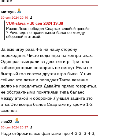
ногам...
митхун
-
30 сен 2024 20:40
VUK-slava » 30 сен 2024 19:38
Разве Локо победил Спартак «любой ценой»
? Речь идет о правильном балансе между
обороной и атакой.
За всю игру раза 4-5 на нашу сторону
переходили. Чисто воды игра на контратаках.
Один раз выиграли за десятки игр. Три гола
забили,которые повторить не смогут. Если не
быстрый гол совсем другая игра была. У них
сейчас все летит и попадает.Такое везение
долго не продлиться.Давайте прямо говорить,а
не обстрактными понятиями типа баланс
между атакой и обороной.Лучшая защита это
атка.Это всегда былов Спартаке ну кроме 1-2
сезонов.
лео22
-
30 сен 2024 20:37
Надо отбросить все фантазии про 4-3-3, 3-4-3,