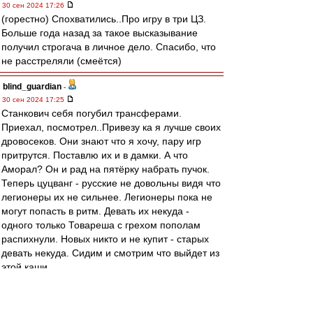
30 сен 2024 17:26
(горестно) Спохватились..Про игру в три ЦЗ.
Больше года назад за такое высказывание
получил строгача в личное дело. Спасибо, что
не расстреляли (смеётся)
blind_guardian
-
30 сен 2024 17:25
Станкович себя погубил трансферами.
Приехал, посмотрел..Привезу ка я лучше своих
дровосеков. Они знают что я хочу, пару игр
притрутся. Поставлю их и в дамки. А что
Аморал? Он и рад на пятёрку набрать пучок.
Теперь цуцванг - русские не довольны видя что
легионеры их не сильнее. Легионеры пока не
могут попасть в ритм. Девать их некуда -
одного только Товареша с грехом пополам
распихнули. Новых никто и не купит - старых
девать некуда. Сидим и смотрим что выйдет из
этой каши.
VUK-slava
-
30 сен 2024 17:15