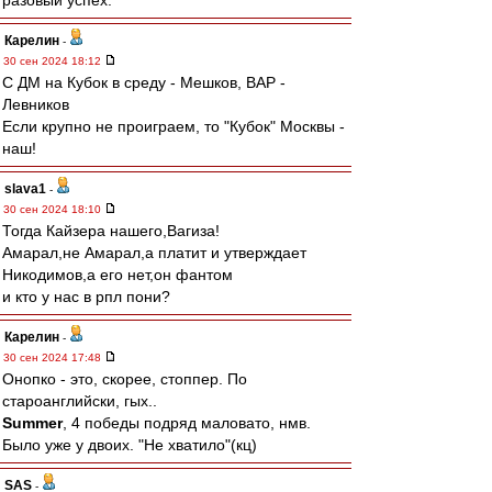
разовый успех.
Карелин
-
30 сен 2024 18:12
С ДМ на Кубок в среду - Мешков, ВАР -
Левников
Если крупно не проиграем, то "Кубок" Москвы -
наш!
slava1
-
30 сен 2024 18:10
Тогда Кайзера нашего,Вагиза!
Амарал,не Амарал,а платит и утверждает
Никодимов,а его нет,он фантом
и кто у нас в рпл пони?
Карелин
-
30 сен 2024 17:48
Онопко - это, скорее, стоппер. По
староанглийски, гых..
Summer
, 4 победы подряд маловато, нмв.
Было уже у двоих. "Не хватило"(кц)
SAS
-