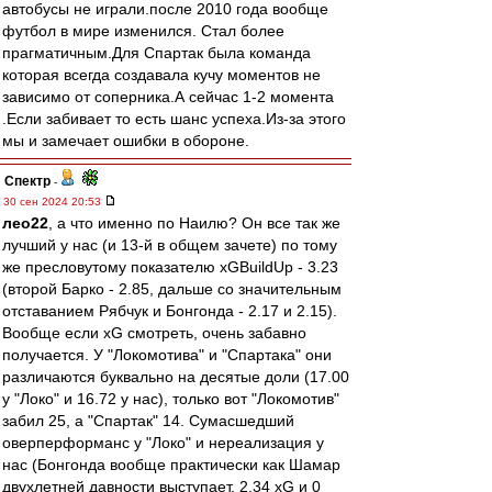
автобусы не играли.после 2010 года вообще
футбол в мире изменился. Стал более
прагматичным.Для Спартак была команда
которая всегда создавала кучу моментов не
зависимо от соперника.А сейчас 1-2 момента
.Если забивает то есть шанс успеха.Из-за этого
мы и замечает ошибки в обороне.
Спектр
-
30 сен 2024 20:53
лео22
, а что именно по Наилю? Он все так же
лучший у нас (и 13-й в общем зачете) по тому
же пресловутому показателю xGBuildUp - 3.23
(второй Барко - 2.85, дальше со значительным
отставанием Рябчук и Бонгонда - 2.17 и 2.15).
Вообще если xG смотреть, очень забавно
получается. У "Локомотива" и "Спартака" они
различаются буквально на десятые доли (17.00
у "Локо" и 16.72 у нас), только вот "Локомотив"
забил 25, а "Спартак" 14. Сумасшедший
оверперформанс у "Локо" и нереализация у
нас (Бонгонда вообще практически как Шамар
двухлетней давности выступает, 2.34 xG и 0