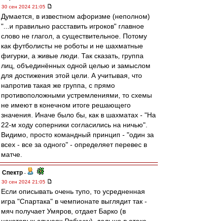
30 сен 2024 21:05
Думается, в известном афоризме (неполном)
"...и правильно расставить игроков" главное
слово не глагол, а существительное. Потому
как футболисты не роботы и не шахматные
фигурки, а живые люди. Так сказать, группа
лиц, объединённых одной целью и замыслом
для достижения этой цели. А учитывая, что
напротив такая же группа, с прямо
противоположными устремлениями, то схемы
не имеют в конечном итоге решающего
значения. Иначе было бы, как в шахматах - "На
22-м ходу соперники согласились на ничью".
Видимо, просто командный принцип - "один за
всех - все за одного" - определяет перевес в
матче.
Спектр
-
30 сен 2024 21:05
Если описывать очень тупо, то усредненная
игра "Спартака" в чемпионате выглядит так -
мяч получает Умяров, отдает Барко (в