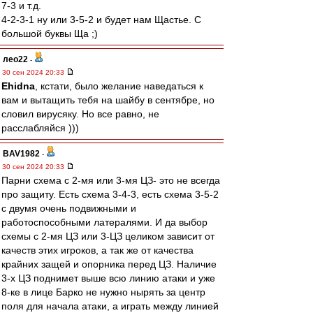
7-3 и т.д.
4-2-3-1 ну или 3-5-2 и будет нам Щастье. С
большой буквы Ща ;)
лео22
-
30 сен 2024 20:33
Ehidna
, кстати, было желание наведаться к
вам и вытащить тебя на шайбу в сентябре, но
словил вирусяку. Но все равно, не
расслабляйся )))
BAV1982
-
30 сен 2024 20:33
Парни схема с 2-мя или 3-мя ЦЗ- это не всегда
про защиту. Есть схема 3-4-3, есть схема 3-5-2
с двумя очень подвижными и
работоспособными латералями. И да выбор
схемы с 2-мя ЦЗ или 3-ЦЗ целиком зависит от
качеств этих игроков, а так же от качества
крайних защей и опорника перед ЦЗ. Наличие
3-х ЦЗ поднимет выше всю линию атаки и уже
8-ке в лице Барко не нужно нырять за центр
поля для начала атаки, а играть между линией