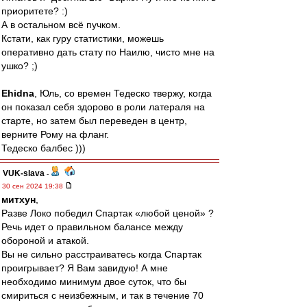
приоритете? :)
А в остальном всё пучком.
Кстати, как гуру статистики, можешь
оперативно дать стату по Наилю, чисто мне на
ушко? ;)
Ehidna
, Юль, со времен Тедеско твержу, когда
он показал себя здорово в роли латераля на
старте, но затем был переведен в центр,
верните Рому на фланг.
Тедеско балбес )))
VUK-slava
-
30 сен 2024 19:38
митхун
,
Разве Локо победил Спартак «любой ценой» ?
Речь идет о правильном балансе между
обороной и атакой.
Вы не сильно расстраиватесь когда Спартак
проигрывает? Я Вам завидую! А мне
необходимо минимум двое суток, что бы
смириться с неизбежным, и так в течение 70