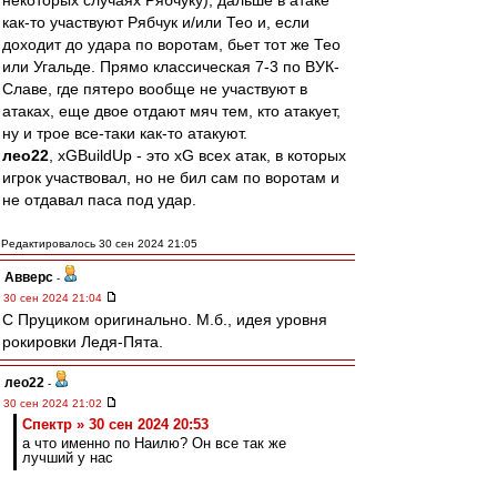
некоторых случаях Рябчуку), дальше в атаке
как-то участвуют Рябчук и/или Тео и, если
доходит до удара по воротам, бьет тот же Тео
или Угальде. Прямо классическая 7-3 по ВУК-
Славе, где пятеро вообще не участвуют в
атаках, еще двое отдают мяч тем, кто атакует,
ну и трое все-таки как-то атакуют.
лео22
, xGBuildUp - это xG всех атак, в которых
игрок участвовал, но не бил сам по воротам и
не отдавал паса под удар.
Редактировалось 30 сен 2024 21:05
Авверс
-
30 сен 2024 21:04
С Пруциком оригинально. М.б., идея уровня
рокировки Ледя-Пята.
лео22
-
30 сен 2024 21:02
Спектр » 30 сен 2024 20:53
а что именно по Наилю? Он все так же
лучший у нас