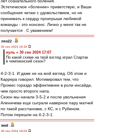
лет сознательного боления.
Эстетическое «боление» приветствую, и Ваши
сообщения читаю с удовольствием, но не
принимать к сердцу проигрыши любимой
команды - это нонсенс. Лично у меня так не
получается . С уважением!
лео22
-
30 сен 2024 19:30
нуль » 30 сен 2024 17:07
По какой схеме на твой взгляд играл Спартак
в чемпионский сезон?
4-2-3-1. И даже не на мой взгляд. Об этом и
Каррера говорил. Мотивировал тем, что
Промес гораздо эффективнее в роли инсайда,
чем просто второго напа.
Сезон мы начали 3-5-2 и после увольнения
Аленичева еще сыграли наверное пару матчей
по такой расстановке, с КС, и с Рубином.
Потом перешли на 4-2-3-1.
wod
-
30 сен 2024 19:03