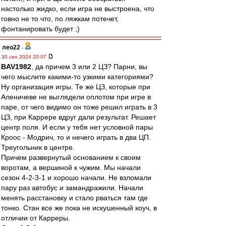
настолько жидко, если игра не выстроена, что
говно не то что, по ляжкам потечет,
фонтанировать будет ;)
лео22
-
30 сен 2024 20:07
BAV1982
, да причем 3 или 2 ЦЗ? Парни, вы
чего мыслите какими-то узкими категориями?
Ну организация игры. Те же ЦЗ, которые при
Аленичеве не выглядели оплотом при игре в
паре, от чего видимо он тоже решил играть в 3
ЦЗ, при Каррере вдруг дали результат. Решает
центр поля. И если у тебя нет условной пары
Кроос - Модрич, то и нечего играть в два ЦП.
Треугольник в центре.
Причем развернутый основанием к своим
воротам, а вершиной к чужим. Мы начали
сезон 4-2-3-1 и хорошо начали. Не взломали
пару раз автобус и замандражили. Начали
менять расстановку и стало рваться там где
тонко. Стан все же пока не искушенный коуч, в
отличии от Карреры.