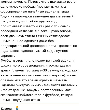
толком помогло. Потому что в шахматах всего
одно условие победы (поставить мат), а
форсированные ничейные варианты вида
"один из партнеров вынужден давать вечный
шах, потому что любой другой ход
проигрывает" известны как раз с той самой
последней четверти XIX века. Грубо говоря,
если два шахматиста ОЧЕНЬ хотят сделать
ничью, они ее сделают даже без
предварительной договоренности - достаточно
подать знак, сделав нужный ход в нужном
варианте.
Футбол в этом плане похож на такой вариант
шахматного соревнования: игрокам дается
время (скажем, 90 минут+30 секунд на ход, как
в современном классическом контроле), и они
обязаны
все
это время играть в шахматы.
Сделали быструю ничью - меняются цветами и
играют дальше. Каждый поставленный мат -
эквивалент забитого гола в футболе, каждая
ничья - неудачная атака.
Карелин
-