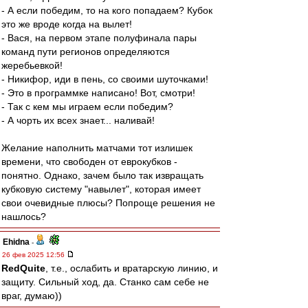
- А если победим, то на кого попадаем? Кубок
это же вроде когда на вылет!
- Вася, на первом этапе полуфинала пары
команд пути регионов определяются
жеребьевкой!
- Никифор, иди в пень, со своими шуточками!
- Это в программке написано! Вот, смотри!
- Так с кем мы играем если победим?
- А чорть их всех знает... наливай!
Желание наполнить матчами тот излишек
времени, что свободен от еврокубков -
понятно. Однако, зачем было так извращать
кубковую систему "навылет", которая имеет
свои очевидные плюсы? Попроще решения не
нашлось?
Ehidna
-
26 фев 2025 12:56
RedQuite
, т.е., ослабить и вратарскую линию, и
защиту. Сильный ход, да. Станко сам себе не
враг, думаю))