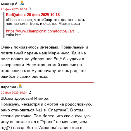
мастер-А
-
26 фев 2025 10:51
RedQuite » 26 фев 2025 10:18
«Папа говорил, что «Спартак» должен стать
чемпионом». Боль и счастье Маркиньоса
https://www.championat.com/football/art
...
enita.html
Очень понравилось интервью. Правильный и
позитивный парень наш Маркиньос. Да и на
поле пашет, не убирая ног. Ещё бы удачи в
завершении. Несмотря на мой скепсис по
отношению к нему поначалу, очень рад, что
ошибся в своих оценках.
Карелин
-
26 фев 2025 10:34
ВВсем здоровья! И мира.
Помазуну, несмотря и смотря на родословную,
рано становиться №1 в "Спартаке". В этом
сезоне уж точно. Тем более, что свою лучшую
игру он показывал в "Урале" не меньше, чем
год(?) назад. Вот с "Акроном" запишется в