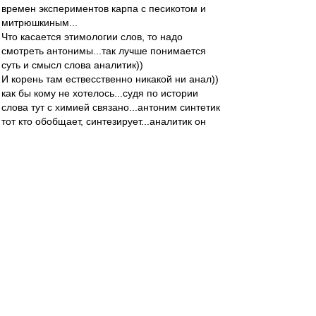
времен экспериментов карпа с песикотом и
митрюшкиным...
Что касается этимологии слов, то надо
смотреть антонимы...так лучше понимается
суть и смысл слова аналитик))
И корень там ествесственно никакой ни анал))
как бы кому не хотелось...судя по истории
слова тут с химией связано...антоним синтетик
тот кто обобщает, синтезирует...аналитик он
разделяет...растворяет, раскладывает на
составляющие.
Короче мы от общего к частному
идем...дедукция короче у нас))) шерлоки
хоумсы мы
Кроме гавна есть что по существу?))
Boshetun Mai
-
26 фев 2025 04:32
Увар1969 » 26 фев 2025 00:39
Были билеты и на А и на С в первый день
продаж точно. Не на угловые секторы