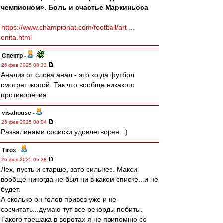
чемпионом». Боль и счастье Маркиньоса
https://www.championat.com/football/art ...
enita.html
Спектр
-
26 фев 2025 08:23
Анализ от слова анал - это когда футбол
смотрят жопой. Так что вообще никакого
противоречия
visahouse
-
26 фев 2025 08:04
Развалинами сосиски удовлетворен. :)
Tirox
-
26 фев 2025 05:38
Лех, пусть и старше, зато сильнее. Макси
вообще никогда не был ни в каком списке...и не
будет.
А сколько он голов привез уже и не
сосчитать...думаю тут все рекорды побиты.
Такого трешака в воротах я не припомню со