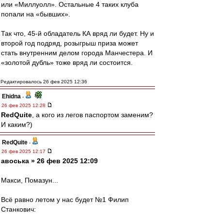
или «Миллуолл». Остальные 4 таких клуба
попали на «бывших».
Так что, 45-й обладатель КА вряд ли будет. Ну и
второй год подряд, розыгрыш приза может
стать внутренним делом города Манчестера. И
«золотой дубль» тоже вряд ли состоится.
Редактировалось 26 фев 2025 12:36
Ehidna
-
26 фев 2025 12:28
RedQuite
, а кого из легов паспортом заменим?
И каким?)
RedQuite
-
26 фев 2025 12:17
авоська » 26 фев 2025 12:09
Макси, Помазун...
Всё равно летом у нас будет №1 Филип
Станкович: