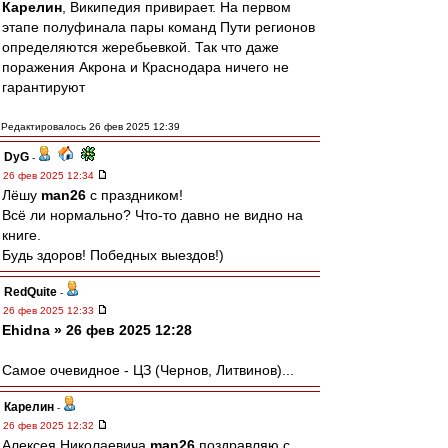
Карелин
, Википедия привирает. На первом
этапе полуфинала пары команд Пути регионов
определяются жеребьевкой. Так что даже
поражения Акрона и Краснодара ничего не
гарантируют
Редактировалось 26 фев 2025 12:39
DyG
-
26 фев 2025 12:34
Лёшу
man26
с праздником!
Всё ли нормально? Что-то давно не видно на
книге.
Будь здоров! Победных выездов!)
RedQuite
-
26 фев 2025 12:33
Ehidna » 26 фев 2025 12:28
Самое очевидное - ЦЗ (Чернов, Литвинов)...
Карелин
-
26 фев 2025 12:32
Алексея Николаевича
man26
поздравляю с