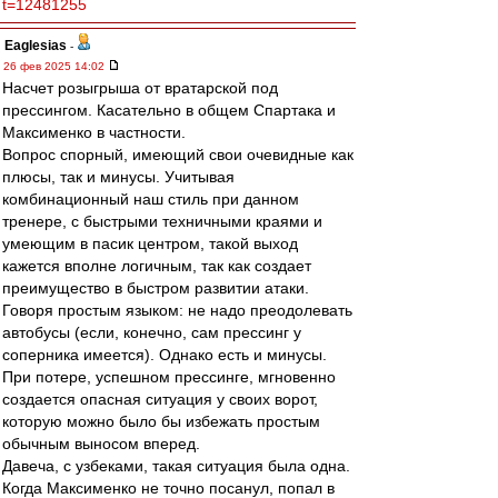
t=12481255
Eaglesias
-
26 фев 2025 14:02
Насчет розыгрыша от вратарской под
прессингом. Касательно в общем Спартака и
Максименко в частности.
Вопрос спорный, имеющий свои очевидные как
плюсы, так и минусы. Учитывая
комбинационный наш стиль при данном
тренере, с быстрыми техничными краями и
умеющим в пасик центром, такой выход
кажется вполне логичным, так как создает
преимущество в быстром развитии атаки.
Говоря простым языком: не надо преодолевать
автобусы (если, конечно, сам прессинг у
соперника имеется). Однако есть и минусы.
При потере, успешном прессинге, мгновенно
создается опасная ситуация у своих ворот,
которую можно было бы избежать простым
обычным выносом вперед.
Давеча, с узбеками, такая ситуация была одна.
Когда Максименко не точно посанул, попал в