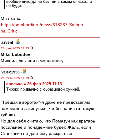
вообще никогда не был ни в каком списке...и
не будет.
Мва-ха-ха...
https://bombardir.ru/news/618267-Safono ...
ballCritic
azvent
-
26 фев 2025 11:33
Mike Lebedev
Михаил, загляни в мордокнигу.
Valex1956
-
26 фев 2025 11:19
авоська » 26 фев 2025 11:13
Тирокс привычно с образцовой хуйнёй.
"Трешак в воротах"-я даже не представляю,
чем можно закинуться, чтобы написать такую
хуйню).
Но для себя считаю, что Помазун как вратарь
посильнее и понадёжнее будет. Жаль, если
Станкович не даст ему раскрыться.