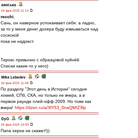
авоська
-
26 фев 2025 11:13
recchi
,
Сань, он наверное успокаивает себя: а ладно,
за то у меня денег дохера буду измываться над
сосиской
пока не надоест.
Тирокс привычно с образцовой хуйнёй.
Списки какие-то у него)
Mike Lebedev
-
26 фев 2025 11:09
По разделу "Этот день в Истории" сегодня
хоккей, СПб, СКА, но только не вчера, а в
первом раунде плей-офф 2009. Но тоже как
вчера!
https://dzen.ru/a/XlY53_0naQMIZ9lp
DyG
-
26 фев 2025 10:55
Папа херни не скажет!))