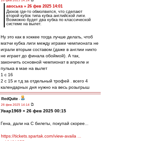
26 фев 2025 14:14
авоська » 26 фев 2025 14:01
Дюков где-то обмолвился, что сделают
второй кубок типа кубка английской лиги.
Возможно будет два кубка по классической
системе на вылет.
Ну это как в хоккее тогда лучше делать, чтоб
матчи кубка лиги между играми чемпионата не
играли вторым составом.(даже в англии никто
не играет до финала обоймой). А так,
закончить основной чемпионат в апреле и
пулька в мае на вылет
1 с 16
2 с 15 и т.д за отдельный трофей . всего 4
календарных дня нужно на весь розыгрыш
RedQuite
-
26 фев 2025 14:14
Увар1969 » 26 фев 2025 00:15
Гена, дали на С билеты, покупай скорее...
https://tickets.spartak.com/view-availa ...