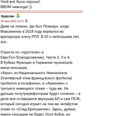
Чтоб всё было хорошо!
ВВОМ навсегда! ))
Карелин
-
26 фев 2025 11:47
Даже не помню, где был Помазун, когда
Максименко в 2018 году ворвался во
вратарскую элиту РПЛ. В 20 с небольшим лет,
ага..
Страсти по «хрусталю» в
ЕвроТоп-5(продолжение). Части 2, 3 и 4.
В Кубках Франции и Германии произошли
мини-сенсашки.
«Канн» из Национального Чемпионата
2(четвёртый этаж французского футбола)
пробился в полуфинал, а «Арминия» с
третьего немецкого этажа – туда же. Но
дальше полутриумфаторам будет сложнее – в
деле вся оставшаяся верхушка БЛ и сам ПСЖ,
который сегодня играет на том же четвёртом
этаже со «Стад Бриошеном». Здесь, думаю,
макси-сенсации не будет. Хотя Кубок, он