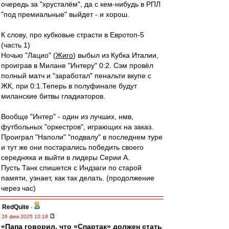
очередь за "хрусталём", да с кем-нибудь в РПЛ
"под премиальные" выйдет - и хорош.
К слову, про кубковые страсти в Евротоп-5
(часть 1)
Ночью "Лацио" (
Жиго
) выбыл из Кубка Италии,
проиграв в Милане "Интеру" 0:2. Сэм провёл
полный матч и "заработал" пенальти вкупе с
ЖК, при 0:1.Теперь в полуфинале будут
миланские битвы гладиаторов.
Вообще "Интер" - один из лучших, нмв,
футбольных "оркестров", играющих на заказ.
Проиграл "Наполи" "подвалу" в последнем туре
и тут же они постарались победить своего
середняка и выйти в лидеры Серии А.
Пусть Танк спишется с Индзаги по старой
памяти, узнает, как так делать. (продолжение
через час)
RedQuite
-
26 фев 2025 10:18
«Папа говорил, что «Спартак» должен стать