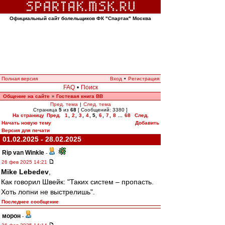
Официальный сайт болельщиков ФК "Спартак" Москва
Полная версия
Вход
•
Регистрация
FAQ
•
Поиск
Общение на сайте
Гостевая книга ВВ
»
Пред. тема
|
След. тема
Страница
5
из
68
[ Сообщений: 3380 ]
На страницу
Пред.
1
,
2
,
3
,
4
,
5
,
6
,
7
,
8
...
68
След.
Начать новую тему
Добавить
Версия для печати
01.02.2025 - 28.02.2025
Rip van Winkle
-
26 фев 2025 14:21
Mike Lebedev
,
Как говорил Швейк: "Таких систем – пропасть.
Хоть лопни не выстрелишь".
Последнее сообщение
морон
-