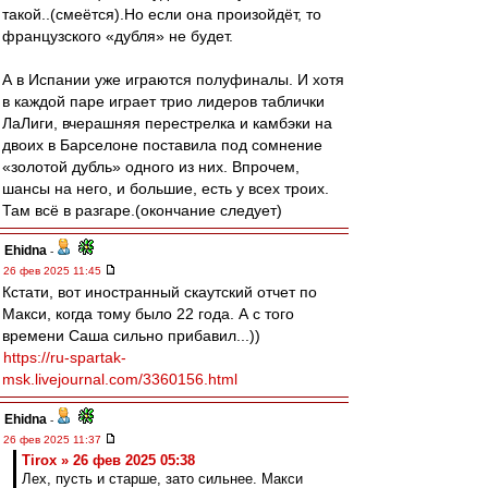
такой..(смеётся).Но если она произойдёт, то
французского «дубля» не будет.
А в Испании уже играются полуфиналы. И хотя
в каждой паре играет трио лидеров таблички
ЛаЛиги, вчерашняя перестрелка и камбэки на
двоих в Барселоне поставила под сомнение
«золотой дубль» одного из них. Впрочем,
шансы на него, и большие, есть у всех троих.
Там всё в разгаре.(окончание следует)
Ehidna
-
26 фев 2025 11:45
Кстати, вот иностранный скаутский отчет по
Макси, когда тому было 22 года. А с того
времени Саша сильно прибавил...))
https://ru-spartak-
msk.livejournal.com/3360156.html
Ehidna
-
26 фев 2025 11:37
Tirox » 26 фев 2025 05:38
Лех, пусть и старше, зато сильнее. Макси