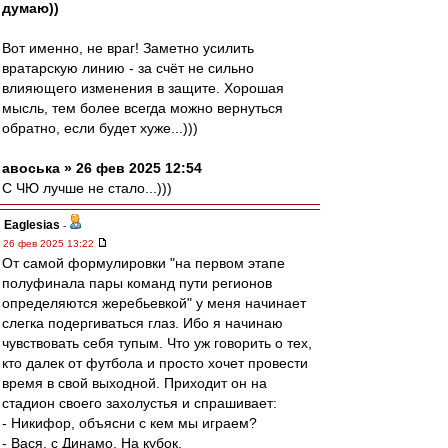
думаю))
Вот именно, не враг! Заметно усилить
вратарскую линию - за счёт не сильно
влияющего изменения в защите. Хорошая
мысль, тем более всегда можно вернуться
обратно, если будет хуже...)))
авоська » 26 фев 2025 12:54
С ЧЮ лучше не стало...)))
Eaglesias
-
26 фев 2025 13:22
От самой формулировки "на первом этапе
полуфинала пары команд пути регионов
определяются жеребьевкой" у меня начинает
слегка подергиваться глаз. Ибо я начинаю
чувствовать себя тупым. Что уж говорить о тех,
кто далек от футбола и просто хочет провести
время в свой выходной. Приходит он на
стадион своего захолустья и спрашивает:
- Никифор, объясни с кем мы играем?
- Вася, с Динамо. На кубок.