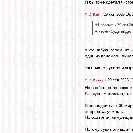
Я бы тоже сделал чисто
#
Bad
» 29 сен 2025 16:
авоська » 29 сен 2
А кто-нибудь видел
а кто нибудь вспомнит, 
один из приемов - вынос
коверчано рулило и выр
#
Влэйд
» 29 сен 2025 1
Но вообще дело совсем н
Как судьям сказали, так 
В последние лет 30 миро
непредсказуемость.
Но без грязи, симуляци
Потому судят отмашки, 