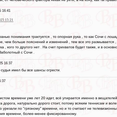
5 16:41
025 15:21
ранью понимания трактуется , то опорная рука , то как Сочи с лошад
ие, чем больше пояснений и изменений , тем все это размывается 
а , кого то другого нет . На счет прихватов будет также, и в осно
 Заболотный с Сочи .
25 16:37
 судья имел бы все шансы огрести.
6:37
 чистом времени уже лет 20 идет, всё упирается именно в вещателе
а дорога, натурально дорого стоит, потому всяким теннисам и во
ко урезали по "грязному" времени, но и то считают не телевизионн
ния времени, более-менее фиксированному.