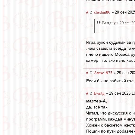
#
chedmi86
» 29 сен 202
Bestguy » 29 сен 2
Игра рукой судьями за г
,нам ставили всегда так
плечо нашего Мозеса рук
камер , только явно как
#
Алекс1975
» 29 сен 20
Если бы не забитый гол,
#
Влэйд
» 29 сен 2025 1
мастер-А
,
да, всё так.
Читал, что дискуссия о
программ, каждая минут
Хоккей с баскетом жест
Пошли по пути добавле