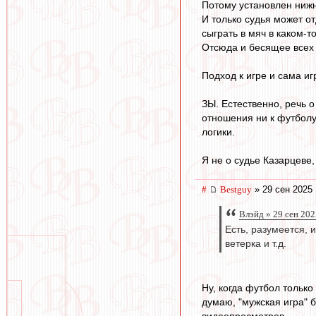
Потому установлен нижн
И только судья может от
сыграть в мяч в каком-т
Отсюда и бесящее всех 
Подход к игре и сама и
ЗЫ. Естественно, речь о
отношения ни к футболу
логики.
Я не о судье Казарцеве,
#
Bestguy
» 29 сен 2025 
Влэйд » 29 сен 202
Есть, разумеется, 
ветерка и т.д.
Ну, когда футбол только
думаю, "мужская игра" 
видеопросмотров.