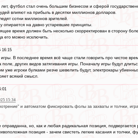
0 лет, футбол стал очень большим бизнесом и сферой государствен
удей влияют на прибыль в десятки миллионов долларов.
ледят сотни миллионов зрителей.
у опирается на давно устаревшие принципы.
оящее время должен быть несколько скорректирован в сторону боле
да его можно исключить.
 16:15
е игры. В последнее время всё чаще стали говорить про чистое врем
 поле, других видов затягивания игры. Поначалу игры будут длит
м уже игроки булками резче шевелить будут, электрокары убиенных
ряет всякий смысл.
6:01
025 15:34
мотрение" и автоматом фиксировать фолы за захваты и толчки, игра
е оправданна, но, как и любая радикальная позиция, подвергается 
тивоположная позиция - зачем свистеть легкие касания и толчки, 