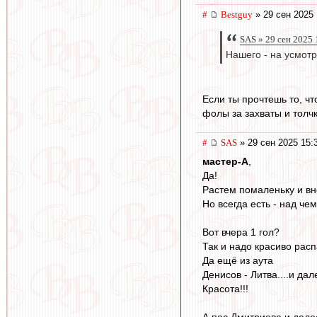
#
Bestguy
» 29 сен 2025 
SAS » 29 сен 2025 
Нашего - на усмот
Если ты прочтешь то, чт
фолы за захваты и толчк
#
SAS
» 29 сен 2025 15:
мастер-А
,
Да!
Растем помаленьку и вн
Но всегда есть - над чем
Вот вчера 1 гол?
Так и надо красиво рас
Да ещё из аута
Денисов - Литва....и дале
Красота!!!
А пас Дмитриева и далее