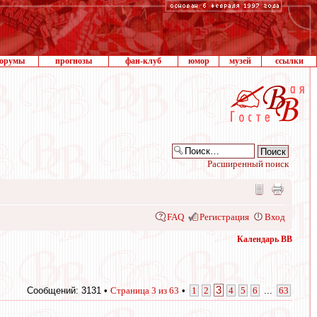
орумы
прогнозы
фан-клуб
юмор
музей
ссылки
Расширенный поиск
FAQ
Регистрация
Вход
Календарь ВВ
3
Сообщений: 3131 •
Страница
3
из
63
•
1
2
4
5
6
...
63