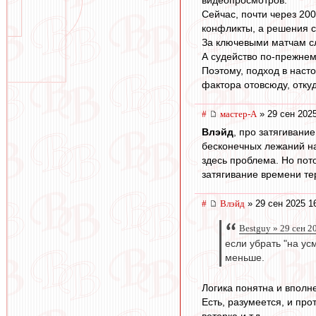
Сейчас, почти через 20
конфликты, а решения с
За ключевыми матчам с
А судейство по-прежнем
Поэтому, подход в наст
фактора отовсюду, отку
#
мастер-А
» 29 сен 2025
Влэйд
, про затягивани
бесконечных лежаний на
здесь проблема. Но пото
затягивание времени те
#
Влэйд
» 29 сен 2025 1
Bestguy » 29 сен 2
если убрать "на ус
меньше.
Логика понятна и вполн
Есть, разумеется, и про
ветерка и т.д.