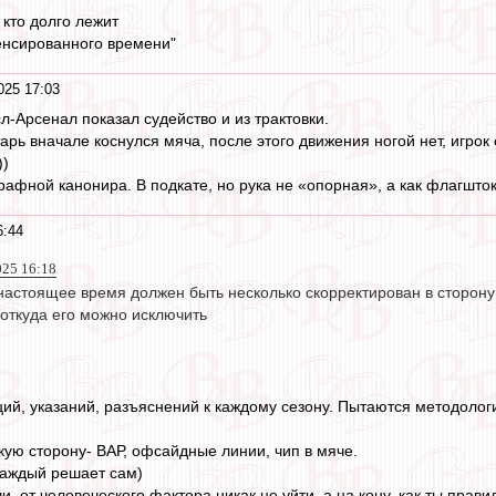
 кто долго лежит
енсированного времени"
025 17:03
-Арсенал показал судейство и из трактовки.
рь вначале коснулся мяча, после этого движения ногой нет, игрок 
))
рафной канонира. В подкате, но рука не «опорная», а как флагшток 
6:44
025 16:18
 настоящее время должен быть несколько скорректирован в сторону
 откуда его можно исключить
ий, указаний, разъяснений к каждому сезону. Пытаются методологи
кую сторону- ВАР, офсайдные линии, чип в мяче.
каждый решает сам)
, от человеческого фактора никак не уйти, а на кону, как ты прав