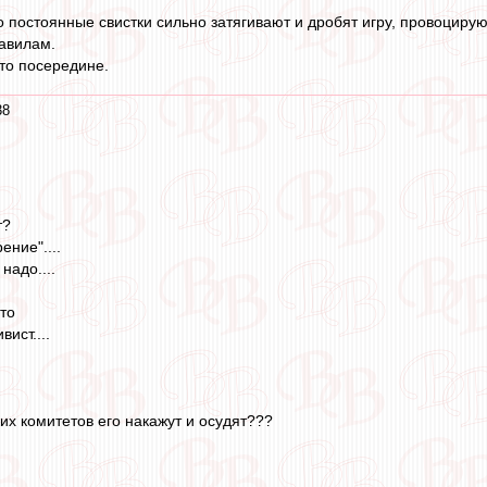
 постоянные свистки сильно затягивают и дробят игру, провоцируют
авилам.
-то посередине.
38
т?
ение"....
 надо....
то
ист....
яких комитетов его накажут и осудят???