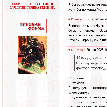
СБОР ДЕНЕЖНЫХ СРЕДСТВ
Я бы сразу усыплял тех,
ДЛЯ ДЕТЕЙ ТОЛИКА ГЕРЦЫНА
Хотя бы до конца "комп
#
новичок хзк
» 29 сен 2
Вчерашний матч Ньюкасл
Отменил пенальти. Врата
Умяровым и наступом?)
Второй. Игра рукой в шт
#
Влэйд
» 29 сен 2025 1
Bestguy » 29 сен 2
Поэтому, подход в
фактора отовсюду,
Спору нет.
Пытаются.
Потому кучи рекомендац
усмотрение".
Подтягивают и техничес
Насколько получается, 
Слишком сложные задачи