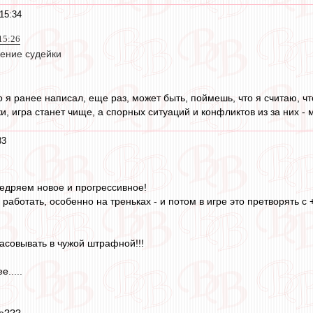
15:34
15:26
рение судейки
о я ранее написал, еще раз, может быть, поймешь, что я считаю, ч
и, игра станет чище, а спорных ситуаций и конфликтов из за них -
33
едряем новое и прогрессивное!
 работать, особенно на треньках - и потом в игре это претворять с 
пасовывать в чужой штрафной!!!
е.....
???...