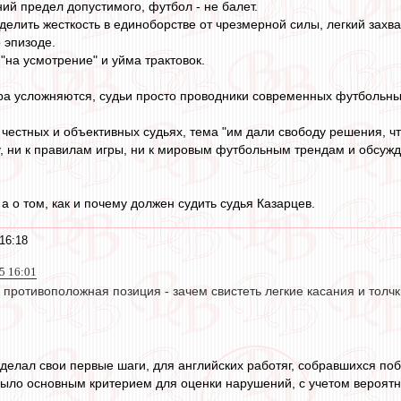
ий предел допустимого, футбол - не балет.
делить жесткость в единоборстве от чрезмерной силы, легкий захват
о эпизоде.
"на усмотрение" и уйма трактовок.
гра усложняются, судьи просто проводники современных футбольных 
 честных и объективных судьях, тема "им дали свободу решения, ч
, ни к правилам игры, ни к мировым футбольным трендам и обсужда
 а о том, как и почему должен судить судья Казарцев.
16:18
5 16:01
и противоположная позиция - зачем свистеть легкие касания и толч
 делал свои первые шаги, для английских работяг, собравшихся поб
было основным критерием для оценки нарушений, с учетом вероятно