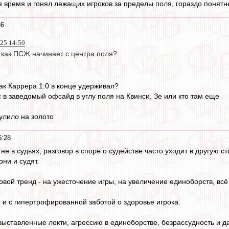
е время и гонял лежащих игроков за пределы поля, гораздо понятн
36
025 14:50
 как ПСЖ начинает с центра поля?
как Каррера 1:0 в конце удерживал?
 в заведомый офсайд в углу поля на Квинси, Зе или кто там еще
улило на золото
6:28
е в судьях, разговор в споре о судействе часто уходит в другую ст
они и судят.
вой тренд - на ужесточение игры, на увеличение единоборств, всё в
и и с гипертрофированной заботой о здоровье игрока.
выставленные локти, агрессию в единоборстве, безрассудность и д