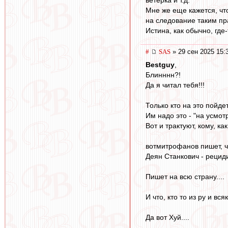
Мне же еще кажется, что
на следование таким пр
Истина, как обычно, где
#
SAS
» 29 сен 2025 15:
Bestguy
,
Блинннн?!
Да я читал тебя!!!
Только кто на это пойде
Им надо это - "на усмотр
Вот и трактуют, кому, как
вотмитрофанов пишет, ч
Деян Станкович - рецидив
Пишет на всю страну....
И что, кто то из ру и вс
Да вот Хуй....