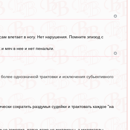
сам влетает в ногу. Нет нарушения. Помните эпизод с
и мяч в нее и нет пенальти.
 более однозначной трактовки и исключения субьективного
чески сократить раздумья судейки и трактовать каждое "на
ильно заметил, давно даже не миллионы, а миллиарды.