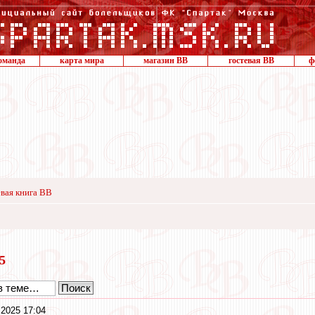
оманда
карта мира
магазин ВВ
гостевая ВВ
ф
вая книга ВВ
25
 2025 17:04